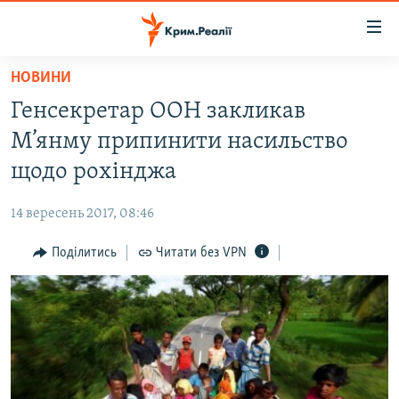
Доступність
посилання
Перейти
НОВИНИ
до
НОВИНИ
Генсекретар ООН закликав
основного
ВОДА.КРИМ
матеріалу
М’янму припинити насильство
ВІДЕО ТА ФОТО
Перейти
щодо рохінджа
до
ПОЛІТИКА
основної
14 вересень 2017, 08:46
БЛОГИ
навігації
Перейти
Поділитись
Читати без VPN
ПОГЛЯД
до
ІНТЕРВ'Ю
пошуку
ВСЕ ЗА ДЕНЬ
СПЕЦПРОЕКТИ
ЯК ОБІЙТИ БЛОКУВАННЯ
ДЕПОРТАЦІЯ