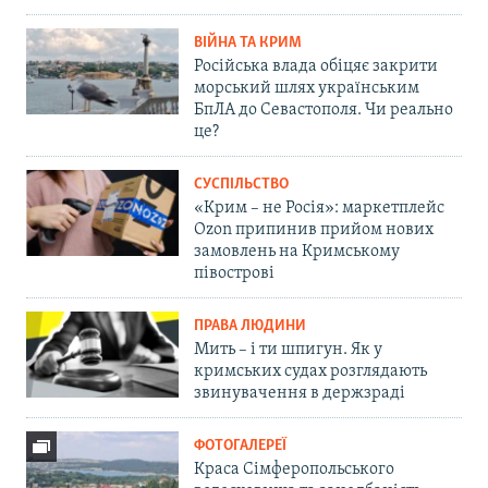
ВІЙНА ТА КРИМ
Російська влада обіцяє закрити
морський шлях українським
БпЛА до Севастополя. Чи реально
це?
СУСПІЛЬСТВО
«Крим – не Росія»: маркетплейс
Ozon припинив прийом нових
замовлень на Кримському
півострові
ПРАВА ЛЮДИНИ
Мить – і ти шпигун. Як у
кримських судах розглядають
звинувачення в держзраді
ФОТОГАЛЕРЕЇ
Краса Сімферопольського