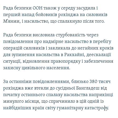
Рада безпеки ООН також у середу засудила і
перший напад бойовиків рохінджа на силовиків
М’янми, і насильство, що спалахнуло після того.
Рада безпеки висловила стурбованість через
повідомлення про надмірне насильство в перебігу
операцій силовиків і закликала до негайних кроків
для зупинення насильства в Ракхайні, деескалації
ситуації, відновлення правопорядку і забезпечення
захисну цивільного населення.
За останніми повідомленнями, близько 380 тисяч
рохінджа вже втекли до сусідньої Бангладеш від
початку останнього спалаху насильства наприкінці
минулого місяця, що спричинило в цій одній із
найбідніших країн світу гуманітарну катастрофу.