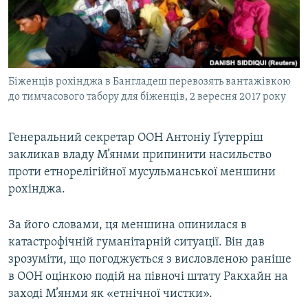
ВІДЕОУРОКИ «ELIFBE»
Русский
СВІДЧЕННЯ ОКУПАЦІЇ
Qırımtatar
УКРАЇНСЬКА ПРОБЛЕМА КРИМУ
Біженців рохінджа в Бангладеш перевозять вантажівкою
ДОЛУЧАЙСЯ!
ІНФОГРАФІКА
до тимчасового табору для біженців, 2 вересня 2017 року
Генеральний секретар ООН Антоніу Ґутерріш
Усі сайти RFE/RL
закликав владу М’янми припинити насильство
проти етнорелігійної мусульманської меншини
рохінджа.
За його словами, ця меншина опинилася в
катастрофічній гуманітарній ситуації. Він дав
зрозуміти, що погоджується з висловленою раніше
в ООН оцінкою подій на півночі штату Ракхайн на
заході М’янми як «етнічної чистки».