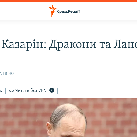
 Казарін: Дракони та Лан
, 18:30
ь
Читати без VPN