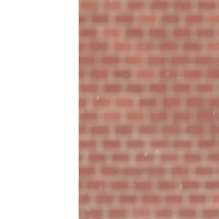
ВІДЕОУРОКИ «ELIFBE»
СВІДЧЕННЯ ОКУПАЦІЇ
УКРАЇНСЬКА ПРОБЛЕМА КРИМУ
ІНФОГРАФІКА