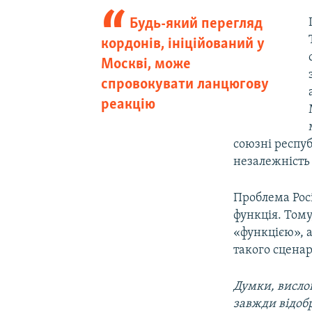
Будь-який перегляд
кордонів, ініційований у
Москві, може
спровокувати ланцюгову
реакцію
союзні респуб
незалежність
Проблема Росі
функція. Тому
«функцією», 
такого сценар
Думки, вислов
завжди відоб