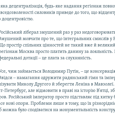
яка децентралізація, будь-яке надання регіонам повно
 вседозволеності силовиків приведе до того, що відцент
з доцентровістю.
Російський ліберал змушений раз у раз недоговорювати
Змушений мовчати про те, що інтегральних смислів у Ро
Що простір спільних цінностей не такий вже й велики
регіонам Москва просто платить данину за лояльність.
федеральні дотації ‒ це плата за слухняність.
Усе, чим займається Володимир Путін, ‒ це консервація
Звідси ‒ намагання одружити радянський гімн та імп
нізувати Миколу Другого й зберегти Леніна в Мавзолеї
т-Петербург, але відмовити в праві на історію В'ятці, з
іров. Російський імператор просто підставляє під хитку
се нові опори. Проблеми лише в тому, що їх різнорідні
 можна було сподіватися на монументальність констру