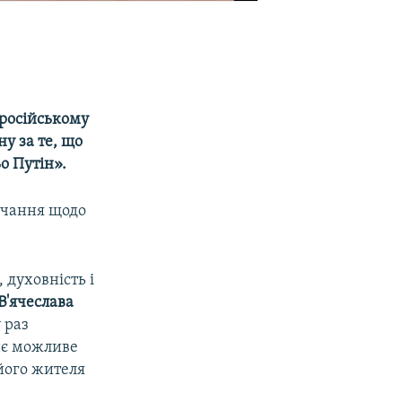
 російському
ну за те, що
о Путін».
овчання щодо
 духовність і
В'ячеслава
 раз
тнє можливе
 його жителя