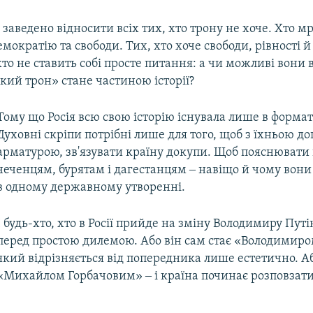
в заведено відносити всіх тих, хто трону не хоче. Хто мр
емократію та свободи. Тих, хто хоче свободи, рівності й
хто не ставить собі просте питання: а чи можливі вони в
кий трон» стане частиною історії?
Тому що Росія всю свою історію існувала лише в форматі
Духовні скріпи потрібні лише для того, щоб з їхньою д
арматурою, зв'язувати країну докупи. Щоб пояснювати
чеченцям, бурятам і дагестанцям ‒ навіщо й чому вон
в одному державному утворенні.
І будь-хто, хто в Росії прийде на зміну Володимиру Пут
перед простою дилемою. Або він сам стає «Володимир
який відрізняється від попередника лише естетично. А
«Михайлом Горбачовим» ‒ і країна починає розповзати