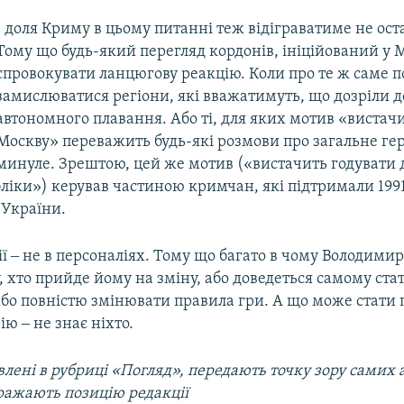
І доля Криму в цьому питанні теж відіграватиме не ос
Тому що будь-який перегляд кордонів, ініційований у 
спровокувати ланцюгову реакцію. Коли про те ж саме п
замислюватися регіони, які вважатимуть, що дозріли д
автономного плавання. Або ті, для яких мотив «вистач
Москву» переважить будь-які розмови про загальне ге
минуле. Зрештою, цей же мотив («вистачить годувати 
ліки») керував частиною кримчан, які підтримали 199
 України.
ї ‒ не в персоналіях. Тому що багато в чому Володими
, хто прийде йому на зміну, або доведеться самому ста
або повністю змінювати правила гри. А що може стати
ію ‒ не знає ніхто.
лені в рубриці «Погляд», передають точку зору самих а
ражають позицію редакції