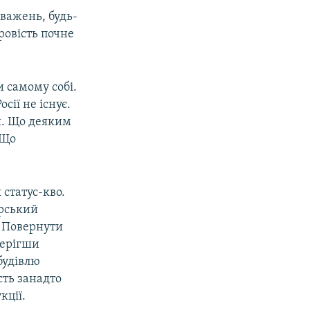
важень, будь-
ровість почне
 самому собі.
сії не існує.
й. Що деяким
 Що
 статус-кво.
ерський
. Повернути
берігши
 будівлю
сть занадто
кції.