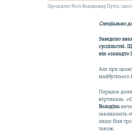
Президент Росії Володимир Путін, ілюс
Спеціально дл
Заведено вваж
суспільстві. 
він «занадто 
Але при цьому
майбутнього Р
Порядок денни
вертикаль. «Є
Володіна
виче
закликають об
лише біля тро
також.