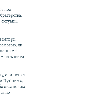
іє про
 братерства.
 ситуації,
 імперії.
опомогою, як
 ненцям і
и мають жити
іну, опиниться
ом Путіним»,
бо стає новим
ся по