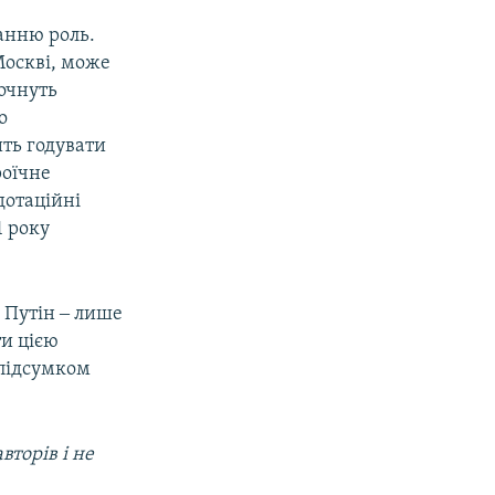
танню роль.
Москві, може
очнуть
о
ить годувати
роїчне
дотаційні
1 року
р Путін ‒ лише
ти цією
 підсумком
вторів і не