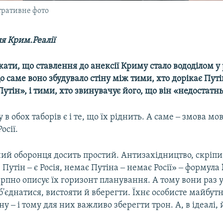
тративне фото
я Крим.Реалії
ати, що ставлення до анексії Криму стало вододілом у
Що саме воно збудувало стіну між тими, хто дорікає Путі
Путін», і тими, хто звинувачує його, що він «недостатнь
 в обох таборів є і те, що їх ріднить. А саме ‒ змова м
осії.
й оборонця досить простий. Антизахідництво, скріпи,
 Путін ‒ є Росія, немає Путіна ‒ немає Росії» ‒ формула
рпно описує їх горизонт планування. А тому вони раз у
'єднатися, вистояти й вберегти. Їхнє особисте майбу
ну ‒ і тому для них важливо зберегти трон. А, в ідеалі,