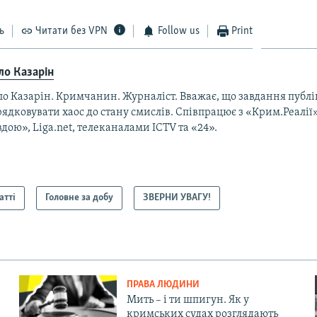
ь
Читати без VPN
Follow us
Print
ло Казарін
ло Казарін. Кримчанин. Журналіст. Вважає, що завдання публ
ядковувати хаос до стану смислів. Співпрацює з «Крим.Реалії
дою», Liga.net, телеканалами ICTV та «24».
атті
Головне за добу
ЗВЕРНИ УВАГУ!
ПРАВА ЛЮДИНИ
Мить – і ти шпигун. Як у
кримських судах розглядають