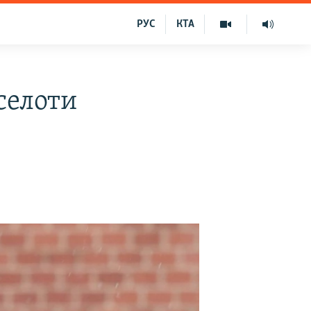
РУС
КТА
селоти