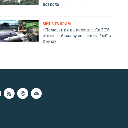
довкола
ВІЙНА ТА КРИМ
«Полювання на колони». Як ЗСУ
ріжуть військову логістику Росії в
Криму