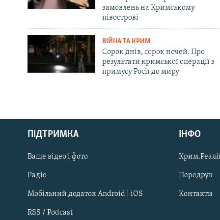
замовлень на Кримському
півострові
ВІЙНА ТА КРИМ
Сорок днів, сорок ночей. Про
результати кримської операції з
примусу Росії до миру
Русский
ПІДТРИМКА
ІНФО
Qırımtatar
Ваше відео і фото
Крим.Реалії
ДОЛУЧАЙСЯ!
Радіо
Передрук
Мобільний додаток Android | iOS
Контакти
RSS / Podcast