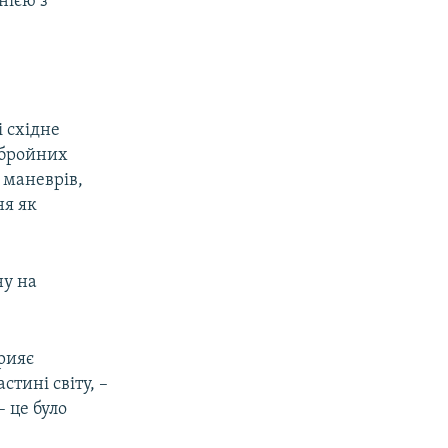
нією з
і східне
 збройних
 маневрів,
ня як
ну на
прияє
тині світу, –
– це було