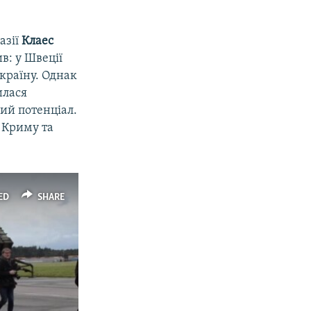
азії
Клаес
в: у Швеції
 країну. Однак
илася
ий потенціал.
ю Криму та
ED
SHARE