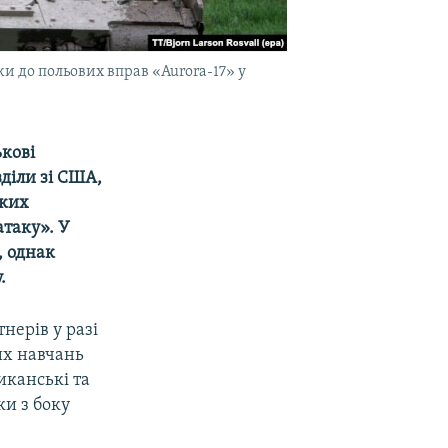
и до польових вправ «Aurora-17» у
ькові
діли зі США,
ьких
атаку». У
, однак
.
нерів у разі
их навчань
иканські та
ки з боку