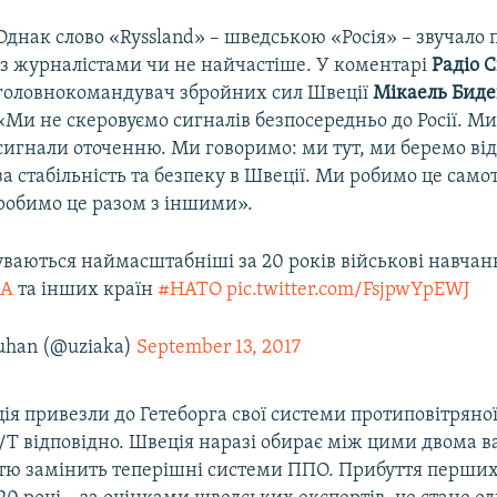
Однак слово «Ryssland» – шведською «Росія» – звучало 
із журналістами чи не найчастіше. У коментарі
Радіо 
головнокомандувач збройних сил Швеції
Мікаель Бид
«Ми не скеровуємо сигналів безпосередньо до Росії. М
сигнали оточенню. Ми говоримо: ми тут, ми беремо від
за стабільність та безпеку в Швеції. Ми робимо це само
робимо це разом з іншими».
уваються наймасштабніші за 20 років військові навча
А
та інших країн
#НАТО
pic.twitter.com/FsjpwYpEWJ
huhan (@uziaka)
September 13, 2017
я привезли до Гетеборга свої системи протиповітряно
P/T відповідно. Швеція наразі обирає між цими двома 
тю замінить теперішні системи ППО. Прибуття перших