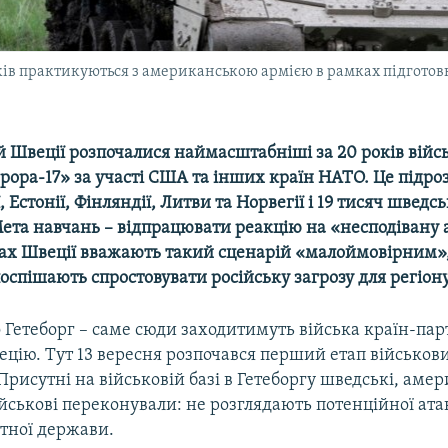
ків практикуються з американською армією в рамках підготовк
 Швеції розпочалися наймасштабніші за 20 років війс
ора-17» за участі США та інших країн НАТО. Це підроз
, Естонії, Фінляндії, Литви та Норвегії і 19 тисяч шведс
ета навчань – відпрацювати реакцію на «несподівану 
ах Швеції вважають такий сценарій «малоймовірним»
оспішають спростовувати російську загрозу для регіону
 Гетеборг – саме сюди заходитимуть війська країн-парт
ецію. Тут 13 вересня розпочався перший етап військов
Присутні на військовій базі в Гетеборгу шведські, амер
йськові переконували: не розглядають потенційної ата
етної держави.