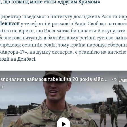
, що Ґотланд може стати «другим Кримом»
Директор шведського Інституту досліджень Росії та Євр
Левінсон
у телефонній розмові з Радіо Свобода наголоси
ніхто не вірить, що Росія могла би напасти й окупувати
безпекова ситуація в балтійському регіоні суттєво змін
упродовж останніх років, тому країна нарощує оборонн
«Аврора-17», на думку експерта, є реакцією на анексі
події на Донбасі.
У Швеції розпочалися наймасштабніші за 20 років військові навчання «Аврора»
EMB
ії
No media source currently available