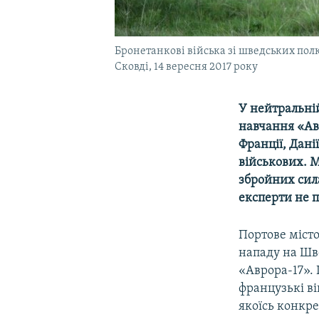
Бронетанкові війська зі шведських пол
Сковді, 14 вересня 2017 року
У нейтральній
навчання «Авр
Франції, Данії
військових. М
збройних сил
експерти не п
Портове місто
нападу на Шв
«Аврора-17». 
французькі ві
якоїсь конкр