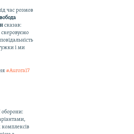
під час розмов
Свобода
ен
сказав:
и скеровуємо
повідальність
тужки і ми
ння
#Aurora17
ї оборони:
варіантами,
 комплексів