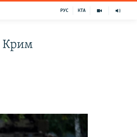
РУС
КТА
з Крим