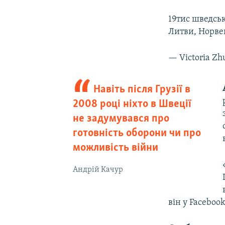
19тис шведськ
Литви, Норвег
— Victoria Z
Навіть після Грузії в
2008 році ніхто в Швеції
не задумувався про
готовність оборони чи про
можливість війни
Андрій Качур
він у Faceboo