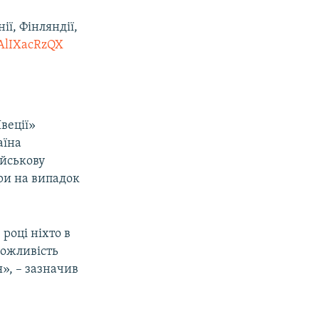
ії, Фінляндії,
/AlIXacRzQX
Швеції»
аїна
ійськову
ери на випадок
 році ніхто в
можливість
я», – зазначив