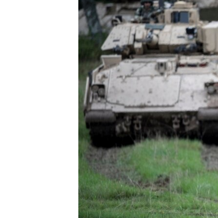
ВІДЕОУРОКИ «ELIFBE»
СВІДЧЕННЯ ОКУПАЦІЇ
УКРАЇНСЬКА ПРОБЛЕМА КРИМУ
ІНФОГРАФІКА