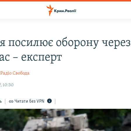
я посилює оборону чере
ас – експерт
Радіо Свобода
, 10:30
ь
Читати без VPN