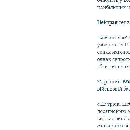
очікують у 20
найбільших ін
Нейтралітет 
Навчання «Авр
узбережжя Шве
силах наголо
однак супрот
зближення їх
74-річний
Ул
військовій ба
«Це трюк, щоб
досягненню ми
вважає пенсіо
«товарним зн