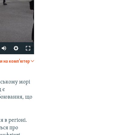
и на комп'ютер
SHARE
йському морі
 є
обоювання, що
 в регіоні.
px
width
ться про