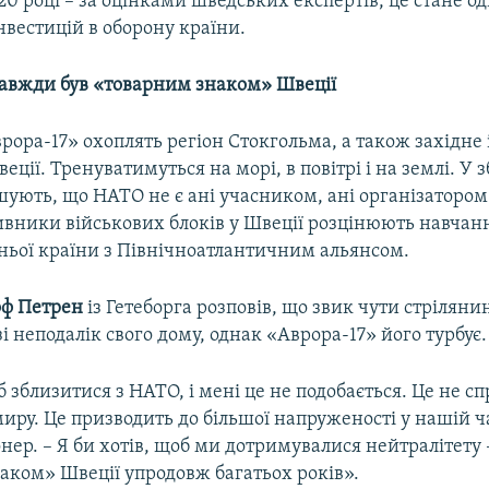
20 році – за оцінками шведських експертів, це стане од
вестицій в оборону країни.
завжди був «товарним знаком» Швеції
ора-17» охоплять регіон Стокгольма, а також західне 
ції. Тренуватимуться на морі, в повітрі і на землі. У
шують, що НАТО не є ані учасником, ані організатором
ивники військових блоків у Швеції розцінюють навчан
ньої країни з Північноатлантичним альянсом.
оф Петрен
із Гетеборга розповів, що звик чути стріляни
зі неподалік свого дому, однак «Аврора-17» його турбує.
 зблизитися з НАТО, і мені це не подобається. Це не с
ру. Це призводить до більшої напруженості у нашій час
нер. – Я би хотів, щоб ми дотримувалися нейтралітету 
аком» Швеції упродовж багатьох років».