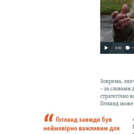
0:00
Зокрема, знач
– за словами 
стратегічно в
Ґотланд може
Ґотланд завжди був
неймовірно важливим для