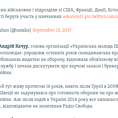
их військових і підрозділи зі США, Франції, Данії, Естон
ії беруть участь у навчаннях
#Aurora17
pic.twitter.com
huhan (@uziaka)
September 13, 2017
Андрій Качур
, голова організації «Українська молодь 
розповідає: упродовж останніх років скандинавська кр
збільшила видатки на оборону, відновила обов’язкову в
службу і почала дискутувати про харчові запаси і бунк
війни.
«Я тут живу протягом 16 років, навіть після Грузії в 2008
Швеції не задумувався про готовність оборони чи про 
війни. Але після подій в Україні 2014 року все змінилос
k, відповідаючи на запитання Радіо Свобода.