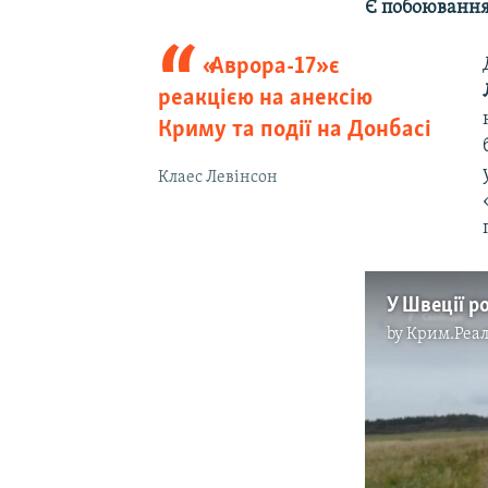
Є побоювання
«Аврора-17» є
реакцією на анексію
Криму та події на Донбасі
Клаес Левінсон
by
Крим.Реал