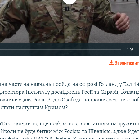
1:08
Завантажит
EMBED
на частина навчань пройде на острові Ґотланд у Балті
директора Інституту досліджень Росії та Євразії, Ґотланд
ажливим для Росії. Радіо Свобода поцікавилося: чи є п
 стати наступним Кримом?
«Так, звичайно, і це пов’язано зі зростанням напруження
Ніколи не буде битви між Росією та Швецією, адже йде