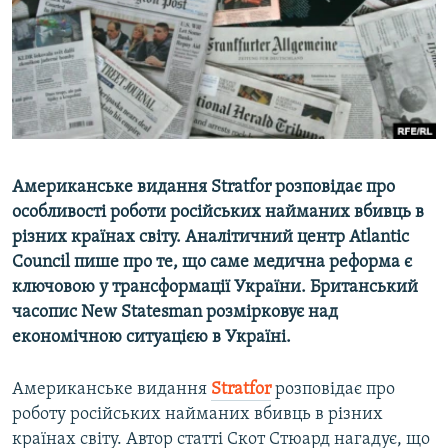
ВІДЕОУРОКИ «ELIFBE»
Русский
СВІДЧЕННЯ ОКУПАЦІЇ
Qırımtatar
УКРАЇНСЬКА ПРОБЛЕМА КРИМУ
ДОЛУЧАЙСЯ!
ІНФОГРАФІКА
Американське видання Stratfor розповідає про
особливості роботи російських найманих вбивць в
Усі сайти RFE/RL
різних країнах світу. Аналітичний центр Atlantic
Council пише про те, що саме медична реформа є
ключовою у трансформації України. Британський
часопис New Statesman розмірковує над
економічною ситуацією в Україні.
Американське видання
Stratfor
розповідає про
роботу російських найманих вбивць в різних
країнах світу. Автор статті Скот Стюард нагадує, що