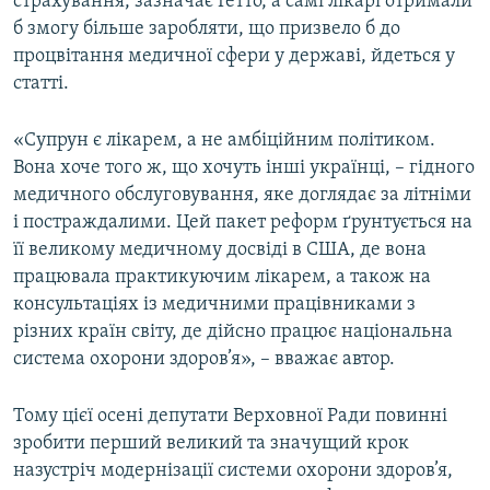
страхування, зазначає Ґетто, а самі лікарі отримали
б змогу більше заробляти, що призвело б до
процвітання медичної сфери у державі, йдеться у
статті.
«Супрун є лікарем, а не амбіційним політиком.
Вона хоче того ж, що хочуть інші українці, – гідного
медичного обслуговування, яке доглядає за літніми
і постраждалими. Цей пакет реформ ґрунтується на
її великому медичному досвіді в США, де вона
працювала практикуючим лікарем, а також на
консультаціях із медичними працівниками з
різних країн світу, де дійсно працює національна
система охорони здоров’я», – вважає автор.
Тому цієї осені депутати Верховної Ради повинні
зробити перший великий та значущий крок
назустріч модернізації системи охорони здоров’я,