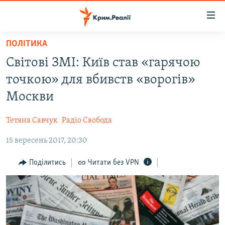
Доступність
посилання
Перейти
ПОЛІТИКА
до
НОВИНИ
Світові ЗМІ: Київ став «гарячою
основного
ВОДА.КРИМ
матеріалу
точкою» для вбивств «ворогів»
ВІДЕО ТА ФОТО
Перейти
Москви
до
ПОЛІТИКА
основної
Тетяна Савчук
Радіо Свобода
БЛОГИ
навігації
Перейти
15 вересень 2017, 20:30
ПОГЛЯД
до
ІНТЕРВ'Ю
Поділитись
Читати без VPN
пошуку
ВСЕ ЗА ДЕНЬ
СПЕЦПРОЕКТИ
ЯК ОБІЙТИ БЛОКУВАННЯ
ДЕПОРТАЦІЯ