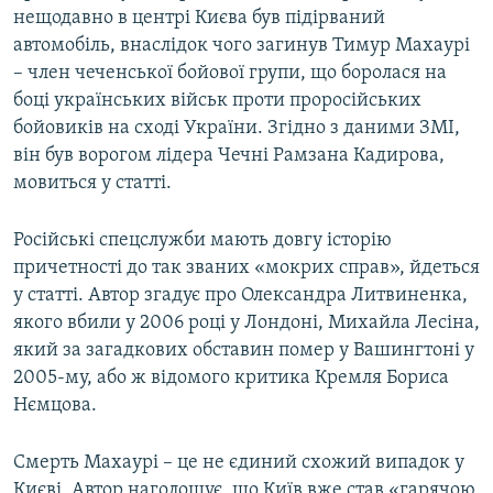
нещодавно в центрі Києва був підірваний
автомобіль, внаслідок чого загинув Тимур Махаурі
– член чеченської бойової групи, що боролася на
боці українських військ проти проросійських
бойовиків на сході України. Згідно з даними ЗМІ,
він був ворогом лідера Чечні Рамзана Кадирова,
мовиться у статті.
Російські спецслужби мають довгу історію
причетності до так званих «мокрих справ», йдеться
у статті. Автор згадує про Олександра Литвиненка,
якого вбили у 2006 році у Лондоні, Михайла Лесіна,
який за загадкових обставин помер у Вашингтоні у
2005-му, або ж відомого критика Кремля Бориса
Нємцова.
Смерть Махаурі – це не єдиний схожий випадок у
Києві. Автор наголошує, що Київ вже став «гарячою