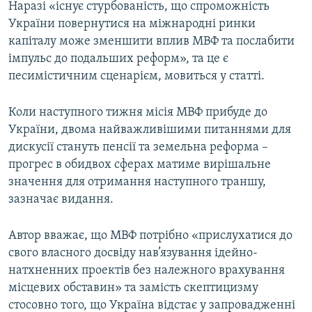
Наразі «існує стурбованість, що спроможність
України повернутися на міжнародні ринки
капіталу може зменшити вплив МВФ та послабити
імпульс до подальших реформ», та це є
песимістичним сценарієм, мовиться у статті.
Коли наступного тижня місія МВФ прибуде до
України, двома найважливішими питаннями для
дискусії стануть пенсії та земельна реформа –
прогрес в обидвох сферах матиме вирішальне
значення для отримання наступного траншу,
зазначає видання.
Автор вважає, що МВФ потрібно «прислухатися до
свого власного досвіду нав’язування ідейно-
натхненних проектів без належного врахування
місцевих обставин» та замість скептицизму
стосовно того, що Україна відстає у запровадженні