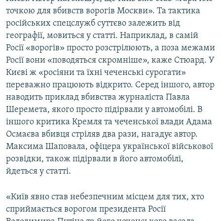
точкою для вбивств ворогів Москви». Та тактика
російських спецслужб суттєво залежить від
географії, мовиться у статті. Наприклад, в самій
Росії «ворогів» просто розстрілюють, а поза межами
Росії вони «поводяться скромніше», каже Стюард. У
Києві ж «росіяни та їхні чеченські сурогати»
переважно працюють відкрито. Серед іншого, автор
наводить приклад вбивства журналіста Павла
Шеремета, якого просто підірвали у автомобілі. В
іншого критика Кремля та чеченської влади Адама
Осмаєва вбивця стріляв два рази, нагадує автор.
Максима Шаповала, офіцера української військової
розвідки, також підірвали в його автомобілі,
йдеться у статті.
«Київ явно став небезпечним місцем для тих, хто
сприймається ворогом президента Росії