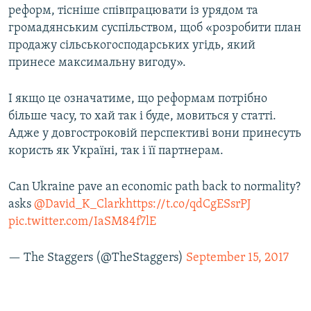
реформ, тісніше співпрацювати із урядом та
громадянським суспільством, щоб «розробити план
продажу сільськогосподарських угідь, який
принесе максимальну вигоду».
І якщо це означатиме, що реформам потрібно
більше часу, то хай так і буде, мовиться у статті.
Адже у довгостроковій перспективі вони принесуть
користь як Україні, так і її партнерам.
Can Ukraine pave an economic path back to normality?
asks
@David_K_Clark
https://t.co/qdCgESsrPJ
pic.twitter.com/IaSM84f7lE
— The Staggers (@TheStaggers)
September 15, 2017