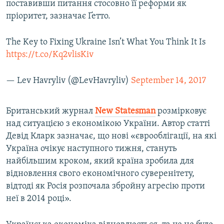
поставивши питання стосовно її реформи як
пріоритет, зазначає Ґетто.
The Key to Fixing Ukraine Isn’t What You Think It Is
https://t.co/Kq2vlisKiv
— Lev Havryliv (@LevHavryliv)
September 14, 2017
Британський журнал
New Statesman
розмірковує
над ситуацією з економікою України. Автор статті
Девід Кларк зазначає, що нові «єврооблігації, на які
Україна очікує наступного тижня, стануть
найбільшим кроком, який країна зробила для
відновлення свого економічного суверенітету,
відтоді як Росія розпочала збройну агресію проти
неї в 2014 році».