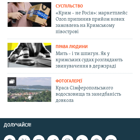
СУСПІЛЬСТВО
«Крим – не Росія»: маркетплейс
Ozon припинив прийом нових
замовлень на Кримському
півострові
ПРАВА ЛЮДИНИ
Мить – і ти шпигун. Як у
кримських судах розглядають
звинувачення в держзраді
ФОТОГАЛЕРЕЇ
Краса Сімферопольського
водосховища та занедбаність
довкола
ДОЛУЧАЙСЯ!