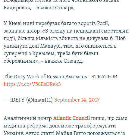
Володимира Путіна та його чеченського васала
Кадирова», – вважає Стюард.
У Києві нині перебуває багато ворогів Росії,
зазначає автор. «З огляду на нещодавні смертельні
події, більша кількість вбивств не дивувала б. Щоб
уникнути долі Махаурі, тим, хто опиняється в
суперечці з Кремлем, треба бути більш
обережними», – вважає Стюард.
The Dirty Work of Russian Assassins - STRATFOR:
https://t.co/V56EsORvk3
— iDEFY (@imax111)
September 14, 2017
Аналітичний центр
Atlantic
Council
пише, що саме
медична реформа допоможе трансформувати
Україну. Автор статті Майкл Ґетто погоджується із