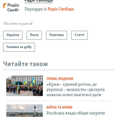
Радіо Свобода
Передрук із
Радіо Свобода
This item is part of
Україна
Росія
Політика
Статті
Головне за добу
Читайте також
ПРАВА ЛЮДИНИ
«Крим – єдиний регіон, де
українці – меншість»: дискусія
навколо нової пам'ятної дати
ВІЙНА ТА КРИМ
Російська влада обіцяє закрити