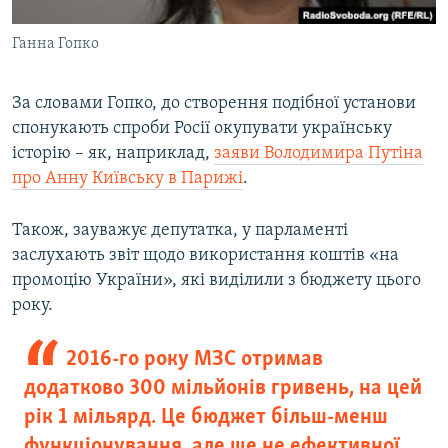
Ганна Гопко
За словами Гопко, до створення подібної установи
спонукають спроби Росії окупувати українську
історію – як, наприклад,
заяви Володимира Путіна
про Анну Київську в Парижі
.
Також, зауважує депутатка, у парламенті
заслухають звіт щодо використання коштів «на
промоцію України», які виділили з бюджету цього
року.
2016-го року МЗС отримав
додатково 300 мільйонів гривень, на цей
рік 1 мільярд. Це бюджет більш-менш
функціонування, але ще не ефективної