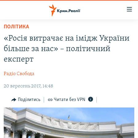
Доступність
посилання
Перейти
ПОЛІТИКА
до
НОВИНИ
«Росія витрачає на імідж України
основного
ВОДА.КРИМ
матеріалу
більше за нас» – політичний
ВІДЕО ТА ФОТО
Перейти
експерт
до
ПОЛІТИКА
основної
Радіо Свобода
БЛОГИ
навігації
Перейти
20 вересень 2017, 14:48
ПОГЛЯД
до
ІНТЕРВ'Ю
Поділитись
Читати без VPN
пошуку
ВСЕ ЗА ДЕНЬ
СПЕЦПРОЕКТИ
ЯК ОБІЙТИ БЛОКУВАННЯ
ДЕПОРТАЦІЯ