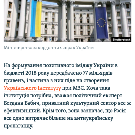
ВІДЕОУРОКИ «ELIFBE»
Русский
СВІДЧЕННЯ ОКУПАЦІЇ
Qırımtatar
УКРАЇНСЬКА ПРОБЛЕМА КРИМУ
ДОЛУЧАЙСЯ!
ІНФОГРАФІКА
Міністерство закордонних справ України
На формування позитивного іміджу України в
Усі сайти RFE/RL
бюджеті 2018 року передбачено 77 мільярдів
гривень, і частина з них піде на створення
Українського інституту
при МЗС. Хоча така
інституція потрібна, вважає політичний експерт
Богдана Бабич, приватний культурний сектор все ж
ефективніший. Крім того, вона зазначає, що Росія
все одно витрачає більше на антиукраїнську
пропаганду.