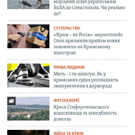
морський шлях українським
БпЛА до Севастополя. Чи реально
це?
СУСПІЛЬСТВО
«Крим – не Росія»: маркетплейс
Ozon припинив прийом нових
замовлень на Кримському
півострові
ПРАВА ЛЮДИНИ
Мить – і ти шпигун. Як у
кримських судах розглядають
звинувачення в держзраді
ФОТОГАЛЕРЕЇ
Краса Сімферопольського
водосховища та занедбаність
довкола
ВІЙНА ТА КРИМ