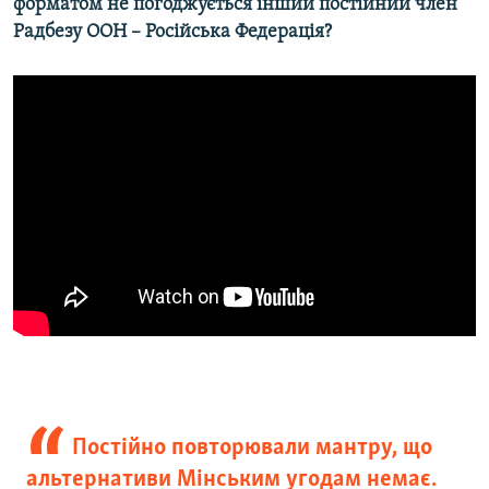
форматом не погоджується інший постійний член
Радбезу ООН – Російська Федерація?
Постійно повторювали мантру, що
альтернативи Мінським угодам немає.