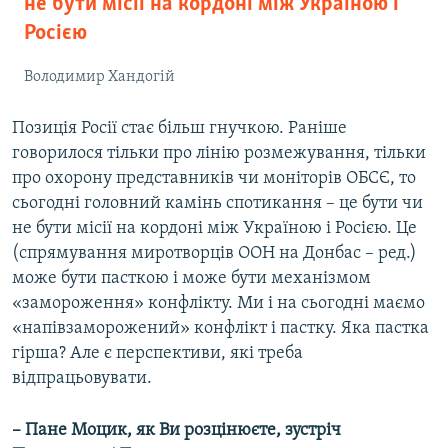
не бути місії на кордоні між Україною і
Росією
Володимир Хандогій
Позиція Росії стає більш гнучкою. Раніше
говорилося тільки про лінію розмежування, тільки
про охорону представників чи моніторів ОБСЄ, то
сьогодні головний камінь спотикання – це бути чи
не бути місії на кордоні між Україною і Росією. Це
(спрямування миротворців ООН на Донбас – ред.)
може бути пасткою і може бути механізмом
«замороження» конфлікту. Ми і на сьогодні маємо
«напівзаморожений» конфлікт і пастку. Яка пастка
гірша? Але є перспективи, які треба
відпрацьовувати.
– Пане Моцик, як Ви розцінюєте, зустріч