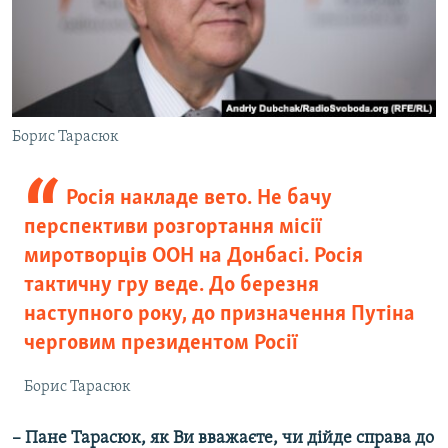
Борис Тарасюк
Росія накладе вето. Не бачу
перспективи розгортання місії
миротворців ООН на Донбасі. Росія
тактичну гру веде. До березня
наступного року, до призначення Путіна
черговим президентом Росії
Борис Тарасюк
– Пане Тарасюк, як Ви вважаєте, чи дійде справа до