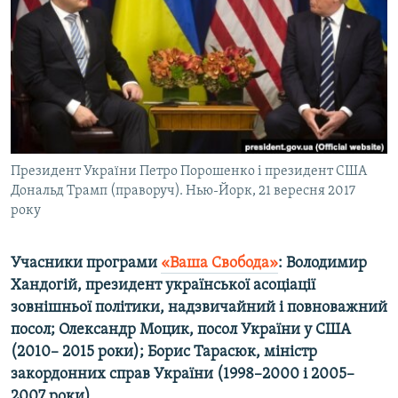
ВІДЕОУРОКИ «ELIFBE»
Русский
СВІДЧЕННЯ ОКУПАЦІЇ
Qırımtatar
УКРАЇНСЬКА ПРОБЛЕМА КРИМУ
ДОЛУЧАЙСЯ!
ІНФОГРАФІКА
Президент України Петро Порошенко і президент США
Дональд Трамп (праворуч). Нью-Йорк, 21 вересня 2017
Усі сайти RFE/RL
року
Учасники програми
«Ваша Свобода»
: Володимир
Хандогій, президент української асоціації
зовнішньої політики, надзвичайний і повноважний
посол; Олександр Моцик, посол України у США
(2010– 2015 роки); Борис Тарасюк, міністр
закордонних справ України (1998–2000 і 2005–
2007 роки).