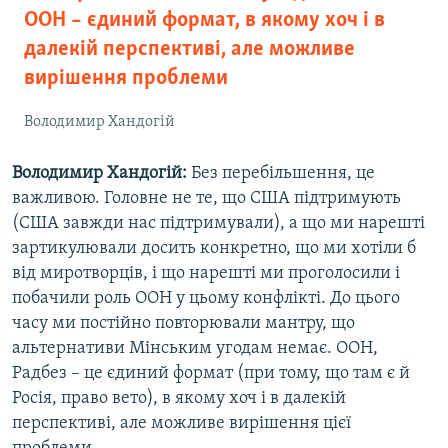
ООН – єдиний формат, в якому хоч і в
далекій перспективі, але можливе
вирішення проблеми
Володимир Хандогій
Володимир Хандогій:
Без перебільшення, це
важливою. Головне не те, що США підтримують
(США завжди нас підтримували), а що ми нарешті
зартикулювали досить конкретно, що ми хотіли б
від миротворців, і що нарешті ми проголосили і
побачили роль ООН у цьому конфлікті. До цього
часу ми постійно повторювали мантру, що
альтернативи Мінським угодам немає. ООН,
Радбез – це єдиний формат (при тому, що там є й
Росія, право вето), в якому хоч і в далекій
перспективі, але можливе вирішення цієї