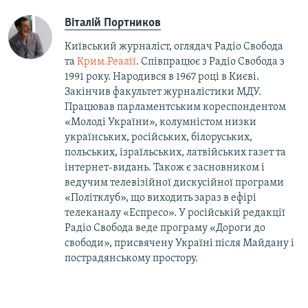
Віталій Портников
Київський журналіст, оглядач Радіо Свобода
та
Крим.Реалії
. Співпрацює з Радіо Свобода з
1991 року. Народився в 1967 році в Києві.
Закінчив факультет журналістики МДУ.
Працював парламентським кореспондентом
«Молоді України», колумністом низки
українських, російських, білоруських,
польських, ізраїльських, латвійських газет та
інтернет-видань. Також є засновником і
ведучим телевізійної дискусійної програми
«Політклуб», що виходить зараз в ефірі
телеканалу «Еспресо». У російській редакції
Радіо Свобода веде програму «Дороги до
свободи», присвячену Україні після Майдану і
пострадянському простору.