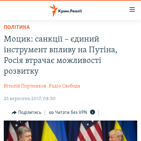
Доступність
посилання
Перейти
ПОЛІТИКА
до
НОВИНИ
Моцик: санкції – єдиний
основного
ВОДА.КРИМ
матеріалу
інструмент впливу на Путіна,
ВІДЕО ТА ФОТО
Перейти
Росія втрачає можливості
до
ПОЛІТИКА
розвитку
основної
БЛОГИ
навігації
Віталій Портников
Радіо Свобода
Перейти
ПОГЛЯД
до
25 вересень 2017, 08:30
ІНТЕРВ'Ю
пошуку
ВСЕ ЗА ДЕНЬ
Поділитись
Читати без VPN
СПЕЦПРОЕКТИ
ЯК ОБІЙТИ БЛОКУВАННЯ
ДЕПОРТАЦІЯ