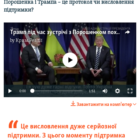
Порошенка і Трампа – це протокол чи висловлення
підтримки?
Трамп під час зустрічі з Порошенком похвалив Україну за прогрес (відео)
by
Крим.Реалії
No media source currently available
0:00
1:51
Завантажити на комп'ютер
Це висловлення дуже серйозної
підтримки. З цього моменту підтримка