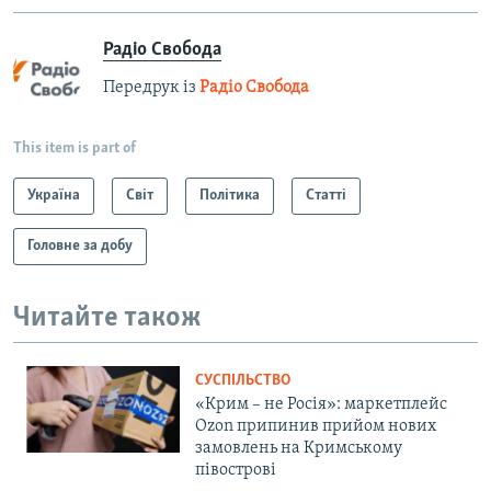
Радіо Свобода
Передрук із
Радіо Свобода
This item is part of
Україна
Світ
Політика
Статті
Головне за добу
Читайте також
СУСПІЛЬСТВО
«Крим – не Росія»: маркетплейс
Ozon припинив прийом нових
замовлень на Кримському
півострові