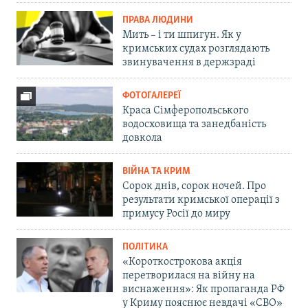
ПРАВА ЛЮДИНИ
Мить – і ти шпигун. Як у
кримських судах розглядають
звинувачення в держзраді
ФОТОГАЛЕРЕЇ
Краса Сімферопольського
водосховища та занедбаність
довкола
ВІЙНА ТА КРИМ
Сорок днів, сорок ночей. Про
результати кримської операції з
примусу Росії до миру
ПОЛІТИКА
«Короткострокова акція
перетворилася на війну на
виснаження»: Як пропаганда РФ
у Криму пояснює невдачі «СВО»