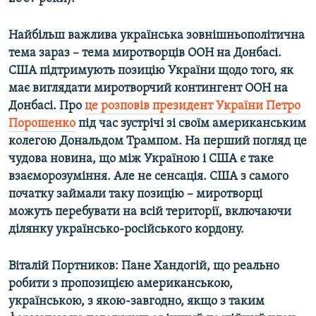
Найбільш важлива українська зовнішньополітична
тема зараз – тема миротворців ООН на Донбасі.
США підтримують позицію України щодо того, як
має виглядати миротворчий контингент ООН на
Донбасі. Про
це розповів президент України Петро
Порошенко
під час зустрічі зі своїм американським
колегою Дональдом Трампом. На перший погляд це
чудова новина, що між Україною і США є таке
взаєморозуміння. Але не сенсація. США з самого
початку займали таку позицію – миротворці
можуть перебувати на всій території, включаючи
ділянку українсько-російського кордону.
Віталій Портников: Пане Хандогій, що реально
робити з пропозицією американською,
українською, з якою-завгодно, якщо з таким