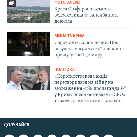
ФОТОГАЛЕРЕЇ
Краса Сімферопольського
водосховища та занедбаність
довкола
ВІЙНА ТА КРИМ
Сорок днів, сорок ночей. Про
результати кримської операції з
примусу Росії до миру
ПОЛІТИКА
«Короткострокова акція
перетворилася на війну на
виснаження»: Як пропаганда РФ
у Криму пояснює невдачі «СВО»
та залякує «мінними атаками»
ДОЛУЧАЙСЯ!