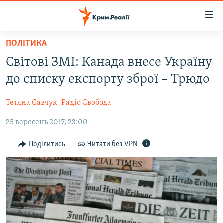
Доступність
посилання
Перейти
ПОЛІТИКА
до
НОВИНИ
Світові ЗМІ: Канада внесе Україну
основного
ВОДА.КРИМ
матеріалу
до списку експорту зброї – Трюдо
ВІДЕО ТА ФОТО
Перейти
до
Тетяна Савчук
Радіо Свобода
ПОЛІТИКА
основної
25 вересень 2017, 23:00
БЛОГИ
навігації
Перейти
ПОГЛЯД
Поділитись
Читати без VPN
до
ІНТЕРВ'Ю
пошуку
ВСЕ ЗА ДЕНЬ
СПЕЦПРОЕКТИ
ЯК ОБІЙТИ БЛОКУВАННЯ
ДЕПОРТАЦІЯ