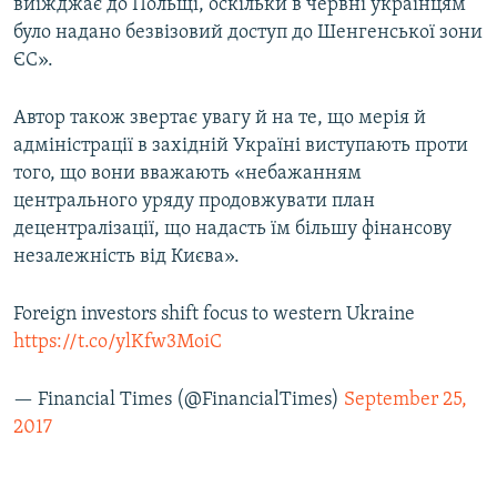
виїжджає до Польщі, оскільки в червні українцям
було надано безвізовий доступ до Шенгенської зони
ЄС».
Автор також звертає увагу й на те, що мерія й
адміністрації в західній Україні виступають проти
того, що вони вважають «небажанням
центрального уряду продовжувати план
децентралізації, що надасть їм більшу фінансову
незалежність від Києва».
Foreign investors shift focus to western Ukraine
https://t.co/ylKfw3MoiC
— Financial Times (@FinancialTimes)
September 25,
2017