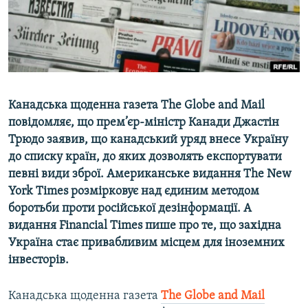
ВІДЕОУРОКИ «ELIFBE»
Русский
СВІДЧЕННЯ ОКУПАЦІЇ
Qırımtatar
УКРАЇНСЬКА ПРОБЛЕМА КРИМУ
ДОЛУЧАЙСЯ!
ІНФОГРАФІКА
Канадська щоденна газета The Globe and Mail
повідомляє, що прем’єр-міністр Канади Джастін
Трюдо заявив, що канадський уряд внесе Україну
Усі сайти RFE/RL
до списку країн, до яких дозволять експортувати
певні види зброї. Американське видання The New
York Times розмірковує над єдиним методом
боротьби проти російської дезінформації. А
видання Financial Times пише про те, що західна
Україна стає привабливим місцем для іноземних
інвесторів.
Канадська щоденна газета
The Globe and Mail