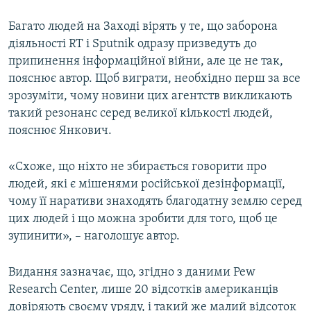
Багато людей на Заході вірять у те, що заборона
діяльності RT і Sputnik одразу призведуть до
припинення інформаційної війни, але це не так,
пояснює автор. Щоб виграти, необхідно перш за все
зрозуміти, чому новини цих агентств викликають
такий резонанс серед великої кількості людей,
пояснює Янкович.
«Схоже, що ніхто не збирається говорити про
людей, які є мішенями російської дезінформації,
чому її наративи знаходять благодатну землю серед
цих людей і що можна зробити для того, щоб це
зупинити», – наголошує автор.
Видання зазначає, що, згідно з даними Pew
Research Center, лише 20 відсотків американців
довіряють своєму уряду, і такий же малий відсоток