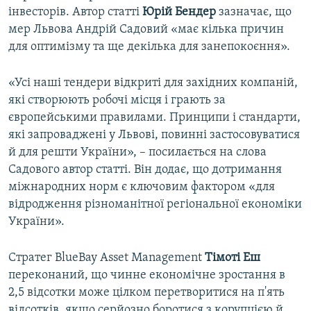
інвесторів. Автор статті
Юрій Бендер
зазначає, що
мер Львова Андрій Садовий «має кілька причин
для оптимізму та ще декілька для занепокоєння».
«Усі наші тендери відкриті для західних компаній,
які створюють робочі місця і грають за
європейськими правилами. Принципи і стандарти,
які запроваджені у Львові, повинні застосовуватися
й для решти України», – посилається на слова
Садового автор статті. Він додає, що дотримання
міжнародних норм є ключовим фактором «для
відродження різноманітної регіональної економіки
України».
Стратег BlueBay Asset Management
Тімоті Еш
переконаний, що чинне економічне зростання в
2,5 відсотки може цілком перетворитися на п'ять
відсотків, якщо серйозно боротися з корупцією й