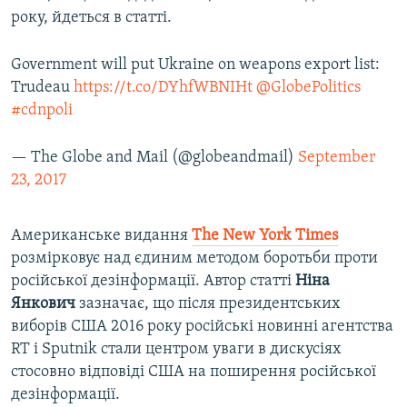
року, йдеться в статті.
Government will put Ukraine on weapons export list:
Trudeau
https://t.co/DYhfWBNIHt
@GlobePolitics
#cdnpoli
— The Globe and Mail (@globeandmail)
September
23, 2017
Американське видання
The
New
York
Times
розмірковує над єдиним методом боротьби проти
російської дезінформації. Автор статті
Ніна
Янкович
зазначає, що після президентських
виборів США 2016 року російські новинні агентства
RT і Sputnik стали центром уваги в дискусіях
стосовно відповіді США на поширення російської
дезінформації.