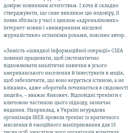
довіряє новинним агентствам. І хоча й складно
стверджувати, що саме викликає цю недовіру, її
поява збіглась у часі з циклом «адреналінових»
інтернет-новин і «вимиранням місцевої
журналістики» останніми роками, пояснює автор.
«Замість «швидкої інформаційної операції» США
повинні працювати, щоб систематично
відновлювати аналітичні навички в усього
американського населення й інвестувати в медіа,
щоб забезпечити, що воно керується істиною, а не
кліками», адже «боротьба починається в свідомості
людей», – вважає Янкович. Відповідні тренінги є
ключовою частиною цього підходу, зазначає
видання. Наприклад, в Україні неурядова
організація IREX провела тренінг із критичного
мислення й емоційного маніпулювання для 15
тисяч осіб, унаслідок чого організація відмітила