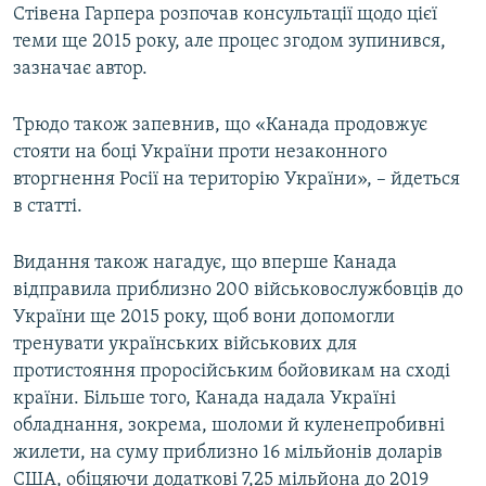
Стівена Гарпера розпочав консультації щодо цієї
теми ще 2015 року, але процес згодом зупинився,
зазначає автор.
Трюдо також запевнив, що «Канада продовжує
стояти на боці України проти незаконного
вторгнення Росії на територію України», – йдеться
в статті.
Видання також нагадує, що вперше Канада
відправила приблизно 200 військовослужбовців до
України ще 2015 року, щоб вони допомогли
тренувати українських військових для
протистояння проросійським бойовикам на сході
країни. Більше того, Канада надала Україні
обладнання, зокрема, шоломи й куленепробивні
жилети, на суму приблизно 16 мільйонів доларів
США, обіцяючи додаткові 7,25 мільйона до 2019