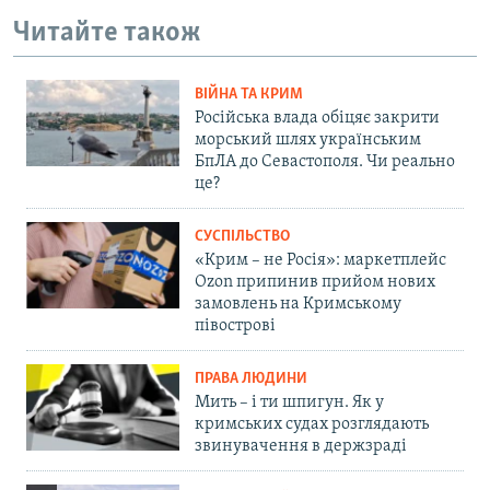
Читайте також
ВІЙНА ТА КРИМ
Російська влада обіцяє закрити
морський шлях українським
БпЛА до Севастополя. Чи реально
це?
СУСПІЛЬСТВО
«Крим – не Росія»: маркетплейс
Ozon припинив прийом нових
замовлень на Кримському
півострові
ПРАВА ЛЮДИНИ
Мить – і ти шпигун. Як у
кримських судах розглядають
звинувачення в держзраді