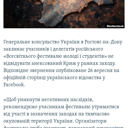
ВІДЕОУРОКИ «ELIFBE»
Русский
СВІДЧЕННЯ ОКУПАЦІЇ
Qırımtatar
УКРАЇНСЬКА ПРОБЛЕМА КРИМУ
ДОЛУЧАЙСЯ!
ІНФОГРАФІКА
Генеральне консульство України в Ростові-на-Дону
закликає учасників і делегатів російського
«Всесвітнього фестивалю молоді і студентів» не
Усі сайти RFE/RL
відвідувати анексований Крим у рамках заходу.
Відповідне звернення опубліковане 26 вересня на
офіційній сторінці українського відомства у
Facebook.
«Щоб уникнути негативних наслідків,
рекомендуємо учасникам фестивалю утриматися
від участі в зазначених заходах на тимчасово
окупованій території України. Організатори