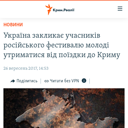
Доступність
посилання
Перейти
НОВИНИ
до
НОВИНИ
Україна закликає учасників
основного
ВОДА.КРИМ
матеріалу
російського фестивалю молоді
ВІДЕО ТА ФОТО
Перейти
утриматися від поїздки до Криму
до
ПОЛІТИКА
основної
26 вересень 2017, 14:53
БЛОГИ
навігації
Перейти
Поділитись
Читати без VPN
ПОГЛЯД
до
ІНТЕРВ'Ю
пошуку
ВСЕ ЗА ДЕНЬ
СПЕЦПРОЕКТИ
ЯК ОБІЙТИ БЛОКУВАННЯ
ДЕПОРТАЦІЯ