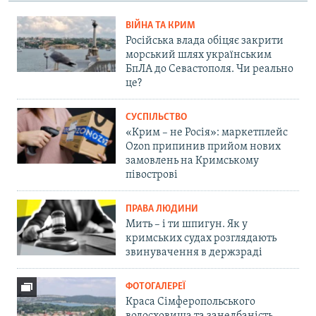
ВІЙНА ТА КРИМ
Російська влада обіцяє закрити
морський шлях українським
БпЛА до Севастополя. Чи реально
це?
СУСПІЛЬСТВО
«Крим – не Росія»: маркетплейс
Ozon припинив прийом нових
замовлень на Кримському
півострові
ПРАВА ЛЮДИНИ
Мить – і ти шпигун. Як у
кримських судах розглядають
звинувачення в держзраді
ФОТОГАЛЕРЕЇ
Краса Сімферопольського