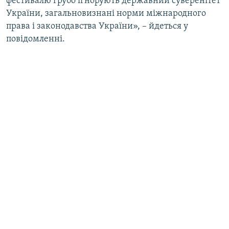
фестивалю грубо ігнорують державний суверенітет
України, загальновизнані норми міжнародного
права і законодавства України», – йдеться у
повідомленні.