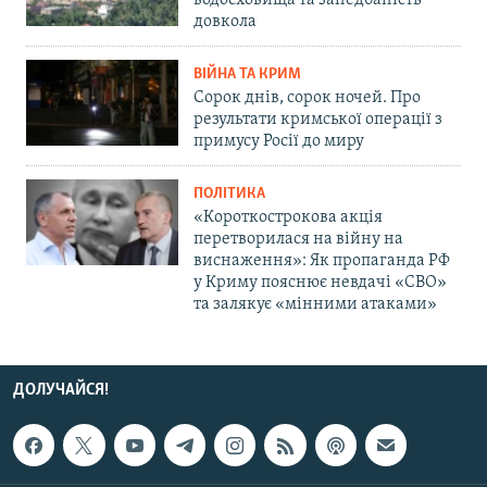
водосховища та занедбаність
довкола
ВІЙНА ТА КРИМ
Сорок днів, сорок ночей. Про
результати кримської операції з
примусу Росії до миру
ПОЛІТИКА
«Короткострокова акція
перетворилася на війну на
виснаження»: Як пропаганда РФ
у Криму пояснює невдачі «СВО»
та залякує «мінними атаками»
ДОЛУЧАЙСЯ!