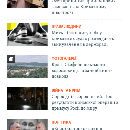
Ozon припинив прийом нових
замовлень на Кримському
півострові
ПРАВА ЛЮДИНИ
Мить – і ти шпигун. Як у
кримських судах розглядають
звинувачення в держзраді
ФОТОГАЛЕРЕЇ
Краса Сімферопольського
водосховища та занедбаність
довкола
ВІЙНА ТА КРИМ
Сорок днів, сорок ночей. Про
результати кримської операції з
примусу Росії до миру
ПОЛІТИКА
«Короткострокова акція