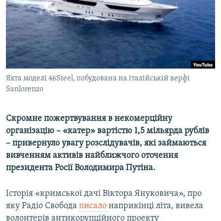
ВІДЕОУРОКИ «ELIFBE»
Русский
СВІДЧЕННЯ ОКУПАЦІЇ
Qırımtatar
УКРАЇНСЬКА ПРОБЛЕМА КРИМУ
ДОЛУЧАЙСЯ!
ІНФОГРАФІКА
Яхта моделі 46Steel, побудована на італійській верфі
Sanlorenzo
Усі сайти RFE/RL
Скромне пожертвування в некомерційну
організацію – «катер» вартістю 1,5 мільярда рублів
– привернуло увагу розслідувачів, які займаються
вивченням активів найближчого оточення
президента Росії Володимира Путіна.
Історія «кримської дачі Віктора Януковича», про
яку Радіо Свобода
писало
наприкінці літа, вивела
волонтерів антикорупційного проекту