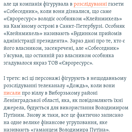
але ця компанія фігурувала в
розслідуванні
газети
«Собеседник», коли вони дізналися, що саме
«Євроресурс» володіє особняком «Клейнмихель»
на Кам'яному острові в Санкт-Петербурзі. Особняк
«Клейнмихель» називають «Будинком прийомів
адміністрації президента». Зараз дані про те, хто є
його власником, засекречені, але «Собеседник»
з'ясував, що останній раз власником особняка
згадувалося якраз ТОВ «Євроресурс».
І третє: всі ці персонажі фігурують в нещодавньому
розслідуванні телеканалу «Дождь», коли вони
писали
про віллу в Виборзькому районі
Ленінградської області, яка, як повідомляють їхні
джерела, будується для використання Володимиром
Путіним. Знову ж таки, все це фактично записано
на одне велике фінансове угруповання, яке
називають «гаманцем Володимира Путіна».