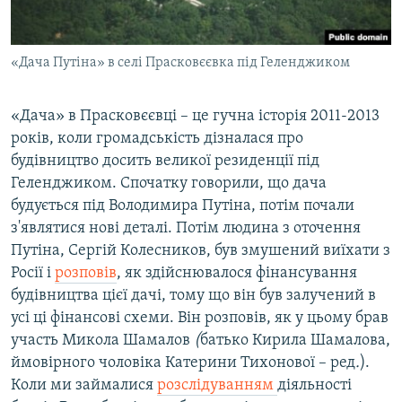
«Дача Путіна» в селі Прасковєєвка під Геленджиком
«Дача» в Прасковєєвці – це гучна історія 2011-2013
років, коли громадськість дізналася про
будівництво досить великої резиденції під
Геленджиком. Спочатку говорили, що дача
будується під Володимира Путіна, потім почали
з'являтися нові деталі. Потім людина з оточення
Путіна, Сергій Колесников, був змушений виїхати з
Росії і
розповів
, як здійснювалося фінансування
будівництва цієї дачі, тому що він був залучений в
усі ці фінансові схеми. Він розповів, як у цьому брав
участь Микола Шамалов
(
батько Кирила Шамалова,
ймовірного чоловіка Катерини Тихонової – ред
.
).
Коли ми займалися
розслідуванням
діяльності