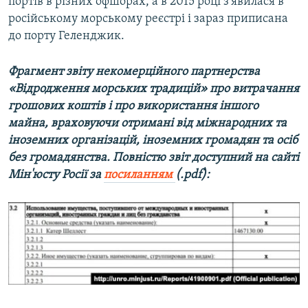
портів в різних офшорах, а в 2015 році з'явилася в
російському морському реєстрі і зараз приписана
до порту Геленджик.
Фрагмент звіту некомерційного партнерства
«Відродження морських традицій» про витрачання
грошових коштів і про використання іншого
майна, враховуючи отримані від міжнародних та
іноземних організацій, іноземних громадян та осіб
без громадянства. Повністю звіт доступний на сайті
Мін'юсту Росії за
посиланням
(.pdf):