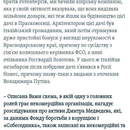
братів Ротенбергів, ми бачили кіпрську компанію,
яка у своїй звітності вказувала, що вона виділяла
мільйони доларів, які теж йшли на будівництво цієї
дачі в Прасковєєвці. Архітектором цієї дачі був
італійський громадянин, який потім отримував
дуже пристойні бонуси у вигляді нерухомості в
Краснодарському краї, причому по сусідству з
сім'єю колишнього керівника ФСО, а нині
очільника Росгвардії Золотова. У цього ж італійця
незабаром після побудови дачі з'явився в Росії
бізнес, причому знову-таки з людьми з оточення
Володимира Путіна.
– Описана Вами схема, в якій одну з головних
ролей грає некомерційна організація, нагадує
розслідування про активи Дмитра Медведєва, які,
за даними Фонду боротьби з корупцією і
«Собеседника», також записані на некомерційні та