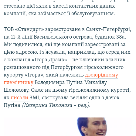
стосовно цієї яхти в якості контактних даних
компанії, яка займається її обслуговуванням.
ТОВ «Стандарт» зареєстроване в Санкт-Петербурзі,
на 11-й лінії Васильєвського острова, будинок 38а.
Ми подивилися, які ще компанії зареєстровані за
цією адресою, і з'ясували, наприклад, що серед них
є компанія «Ігора Драйв» – це ключовий власник
розташованого під Петербургом гірськолижного
курорту «Ігора», який належить
двоюрідному
племіннику
Володимира Путіна Михайлу
Шеломову. Саме на цьому гірськолижному курорті,
як
писали
ЗМІ, святкувала весілля одна з дочок
Путіна
(Катерина Тихонова – ред.).