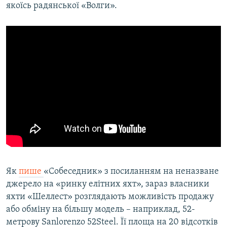
якоїсь радянської «Волги».
Як
пише
«Собеседник» з посиланням на неназване
джерело на «ринку елітних яхт», зараз власники
яхти «Шеллест» розглядають можливість продажу
або обміну на більшу модель – наприклад, 52-
метрову Sanlorenzo 52Steel. Її площа на 20 відсотків