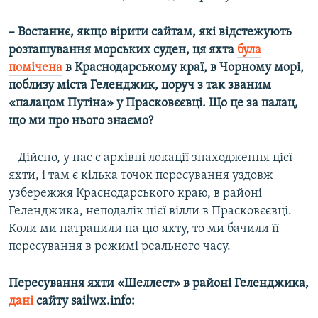
– Востаннє, якщо вірити сайтам, які відстежують
розташування морських суден, ця яхта
була
помічена
в Краснодарському краї, в Чорному морі,
поблизу міста Геленджик, поруч з так званим
«палацом Путіна» у Прасковєєвці. Що це за палац,
що ми про нього знаємо?
– Дійсно, у нас є архівні локації знаходження цієї
яхти, і там є кілька точок пересування уздовж
узбережжя Краснодарського краю, в районі
Геленджика, неподалік цієї вілли в Прасковєєвці.
Коли ми натрапили на цю яхту, то ми бачили її
пересування в режимі реального часу.
Пересування яхти «Шеллест» в районі Геленджика,
дані
сайту sailwx.info: