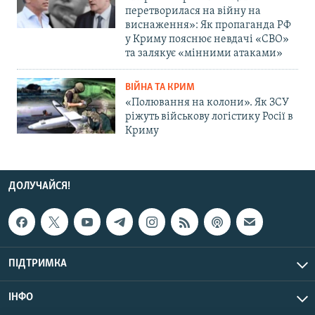
перетворилася на війну на
виснаження»: Як пропаганда РФ
у Криму пояснює невдачі «СВО»
та залякує «мінними атаками»
ВІЙНА ТА КРИМ
«Полювання на колони». Як ЗСУ
ріжуть військову логістику Росії в
Криму
ДОЛУЧАЙСЯ!
ПІДТРИМКА
ІНФО