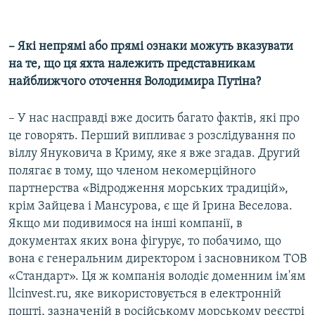
– Які непрямі або прямі ознаки можуть вказувати
на те, що ця яхта належить представникам
найближчого оточення Володимира Путіна?
– У нас насправді вже досить багато фактів, які про
це говорять. Перший випливає з розслідування по
віллу Януковича в Криму, яке я вже згадав. Другий
полягає в тому, що членом некомерційного
партнерства «Відродження морських традицій»,
крім Зайцева і Мансурова, є ще й Ірина Веселова.
Якщо ми подивимося на інші компанії, в
документах яких вона фігурує, то побачимо, що
вона є генеральним директором і засновником ТОВ
«Стандарт». Ця ж компанія володіє доменним ім'ям
llcinvest.ru, яке використовується в електронній
пошті, зазначеній в російському морському реєстрі