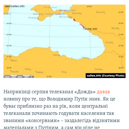
Наприкінці серпня телеканал «Дождь»
давав
новину про те, що Володимир Путін зник. Як це
буває приблизно раз на рік, коли центральні
телеканали починають годувати населення так
званими «консервами» – заздалегідь відзнятими
матеріалами з Путіним, а сам він ніде не