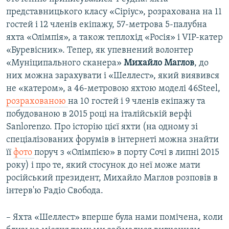
представницького класу «Сіріус», розрахована на 11
гостей і 12 членів екіпажу, 57-метрова 5-палубна
яхта «Олімпія», а також теплохід «Росія» і VIP-катер
«Буревісник». Тепер, як упевнений волонтер
«Муніципального сканера»
Михайло Маглов
, до
них можна зарахувати і «Шеллест», який виявився
не «катером», а 46-метровою яхтою моделі 46Steel,
розрахованою
на 10 гостей і 9 членів екіпажу та
побудованою в 2015 році на італійській верфі
Sanlorenzo. Про історію цієї яхти (на одному зі
спеціалізованих форумів в інтернеті можна знайти
її
фото
поруч з «Олімпією» в порту Сочі в липні 2015
року) і про те, який стосунок до неї може мати
російський президент, Михайло Маглов розповів в
інтерв'ю Радіо Свобода.
– Яхта «Шеллест» вперше була нами помічена, коли