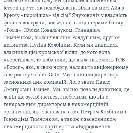
близько місяця тому ми займалися вивченням
історії про те, як недобудована вілла на мисі Айя в
Криму «перейшла» від сім'ї Януковичів у власність
фінансової групи, пов'язаної з акціонерами банку
«Росія»: Юрієм Ковальчуком, Геннадієм
Тимченком, віолончелістом Ролдугіним, другом
дитинства Путіна Колбіним. Коли ми дивилися
власників цієї кримської вілли, до кого вона
«перейшла», то побачили, що вілла належить ТОВ
«Берег», яке, в свою чергу, належить акціонерному
товариству Golden Gate. Ми знайшли директора і
засновника цих компаній, його звати Павло
Дмитрович Зайцев. Ми, звісно, почали дивитися, де
ж він ще зустрічається, і побачили, що він є
генеральним директором в некомерційній
організації, яка заснована саме Петром Колбіним і
Геннадієм Тимченком, а також є засновником
некомерційного партнерства «Відродження