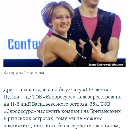
Катерина Тихонова
Друга компанія, яка пов'язує яхту «Шеллест» і
Путіна, – це ТОВ «Євроресурс», теж зареєстроване
на 11-й лінії Васильєвського острова, 38а. ТОВ
«Євроресурс» належить компанії на Британських
Віргінських островах, тому ми не можемо
подивитися, хто є його безпосереднім власником,