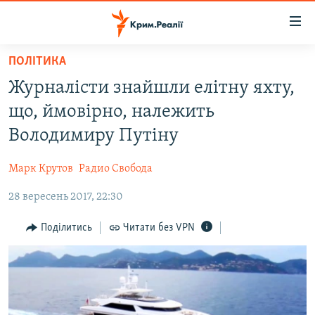
Доступність
посилання
Перейти
ПОЛІТИКА
до
НОВИНИ
Журналісти знайшли елітну яхту,
основного
ВОДА.КРИМ
матеріалу
що, ймовірно, належить
ВІДЕО ТА ФОТО
Перейти
Володимиру Путіну
до
ПОЛІТИКА
основної
Марк Крутов
Радио Свобода
БЛОГИ
навігації
Перейти
28 вересень 2017, 22:30
ПОГЛЯД
до
ІНТЕРВ'Ю
Поділитись
Читати без VPN
пошуку
ВСЕ ЗА ДЕНЬ
СПЕЦПРОЕКТИ
ЯК ОБІЙТИ БЛОКУВАННЯ
ДЕПОРТАЦІЯ