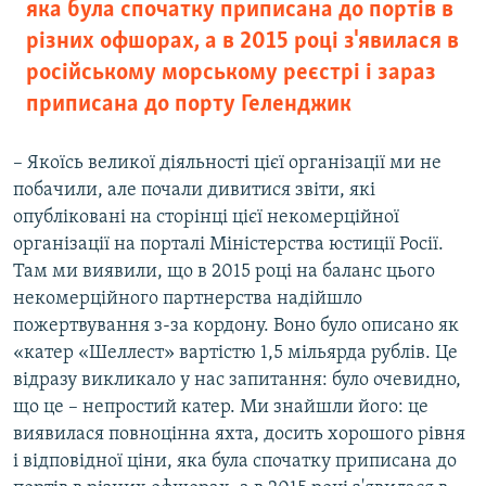
яка була спочатку приписана до портів в
різних офшорах, а в 2015 році з'явилася в
російському морському реєстрі і зараз
приписана до порту Геленджик
– Якоїсь великої діяльності цієї організації ми не
побачили, але почали дивитися звіти, які
опубліковані на сторінці цієї некомерційної
організації на порталі Міністерства юстиції Росії.
Там ми виявили, що в 2015 році на баланс цього
некомерційного партнерства надійшло
пожертвування з-за кордону. Воно було описано як
«катер «Шеллест» вартістю 1,5 мільярда рублів. Це
відразу викликало у нас запитання: було очевидно,
що це – непростий катер. Ми знайшли його: це
виявилася повноцінна яхта, досить хорошого рівня
і відповідної ціни, яка була спочатку приписана до