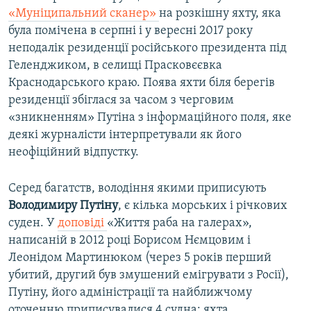
«Муніципальний сканер»
на розкішну яхту, яка
була помічена в серпні і у вересні 2017 року
неподалік резиденції російського президента під
Геленджиком, в селищі Прасковєєвка
Краснодарського краю. Поява яхти біля берегів
резиденції збіглася за часом з черговим
«зникненням» Путіна з інформаційного поля, яке
деякі журналісти інтерпретували як його
неофіційний відпустку.
Серед багатств, володіння якими приписують
Володимиру Путіну
, є кілька морських і річкових
суден. У
доповіді
«Життя раба на галерах»,
написаній в 2012 році Борисом Нємцовим і
Леонідом Мартинюком (через 5 років перший
убитий, другий був змушений емігрувати з Росії),
Путіну, його адміністрації та найближчому
оточенню приписувалися 4 судна: яхта