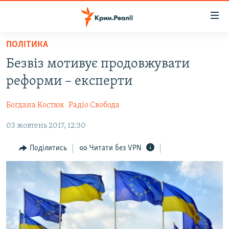
Доступність
посилання
Перейти
ПОЛІТИКА
до
НОВИНИ
Безвіз мотивує продовжувати
основного
ВОДА.КРИМ
матеріалу
реформи – експерти
ВІДЕО ТА ФОТО
Перейти
до
Богдана Костюк
Радіо Свобода
ПОЛІТИКА
основної
03 жовтень 2017, 12:30
БЛОГИ
навігації
Перейти
ПОГЛЯД
Поділитись
Читати без VPN
до
ІНТЕРВ'Ю
пошуку
ВСЕ ЗА ДЕНЬ
СПЕЦПРОЕКТИ
ЯК ОБІЙТИ БЛОКУВАННЯ
ДЕПОРТАЦІЯ