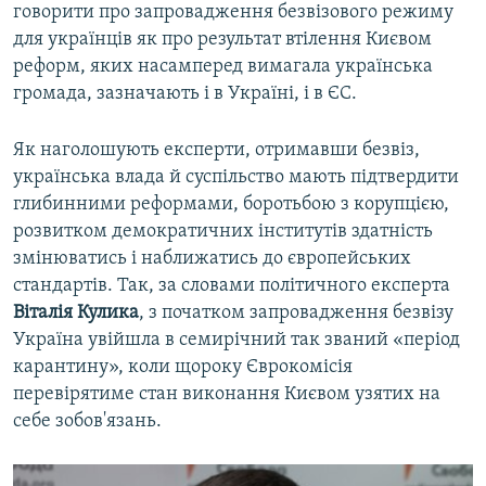
говорити про запровадження безвізового режиму
для українців як про результат втілення Києвом
реформ, яких насамперед вимагала українська
громада, зазначають і в Україні, і в ЄС.
Як наголошують експерти, отримавши безвіз,
українська влада й суспільство мають підтвердити
глибинними реформами, боротьбою з корупцією,
розвитком демократичних інститутів здатність
змінюватись і наближатись до європейських
стандартів. Так, за словами політичного експерта
Віталія Кулика
, з початком запровадження безвізу
Україна увійшла в семирічний так званий «період
карантину», коли щороку Єврокомісія
перевірятиме стан виконання Києвом узятих на
себе зобов'язань.