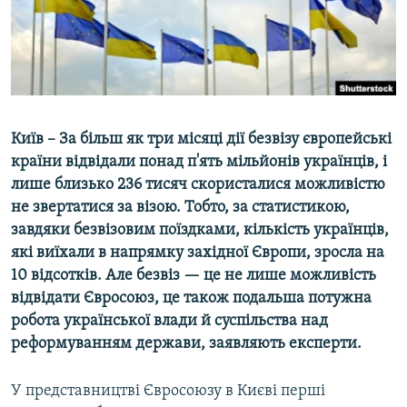
ВІДЕОУРОКИ «ELIFBE»
Русский
СВІДЧЕННЯ ОКУПАЦІЇ
Qırımtatar
УКРАЇНСЬКА ПРОБЛЕМА КРИМУ
ДОЛУЧАЙСЯ!
ІНФОГРАФІКА
Київ – За більш як три місяці дії безвізу європейські
країни відвідали понад п'ять мільйонів українців, і
лише близько 236 тисяч скористалися можливістю
Усі сайти RFE/RL
не звертатися за візою. Тобто, за статистикою,
завдяки безвізовим поїздками, кількість українців,
які виїхали в напрямку західної Європи, зросла на
10 відсотків. Але безвіз — це не лише можливість
відвідати Євросоюз, це також подальша потужна
робота української влади й суспільства над
реформуванням держави, заявляють експерти.
У представництві Євросоюзу в Києві перші