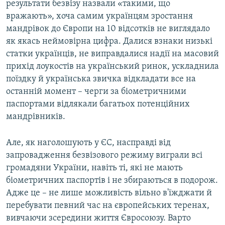
результати безвізу назвали «такими, що
вражають», хоча самим українцям зростання
мандрівок до Європи на 10 відсотків не виглядало
як якась неймовірна цифра. Далися взнаки низькі
статки українців, не виправдалися надії на масовий
прихід лоукостів на український ринок, ускладнила
поїздку й українська звичка відкладати все на
останній момент – черги за біометричними
паспортами відлякали багатьох потенційних
мандрівників.
Але, як наголошують у ЄС, насправді від
запровадження безвізового режиму виграли всі
громадяни України, навіть ті, які не мають
біометричних паспортів і не збираються в подорож.
Адже це – не лише можливість вільно в'їжджати й
перебувати певний час на європейських теренах,
вивчаючи зсередини життя Євросоюзу. Варто