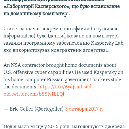
«Лабораторії Касперського», що було встановлене
на домашньому комп'ютері.
Стаття зазначає зокрема, що «файли (з чутливою
інформацією) було ідентифіковано на комп'ютері
завдяки програмному забезпеченню Kaspersky Lab,
яке використовував контрактник агентства».
An NSA contractor brought home documents about
U.S. offensive cyber capabilities.He used Kaspersky on
his home computer.Russian government hackers stole
the documents.
https://t.co/6ydjsmF5ud
pic.twitter.com/bSSiy1LLQl
— Eric Geller (@ericgeller)
5 октября 2017 г.
Подія мала місце у 2015 році, наголошують джерела