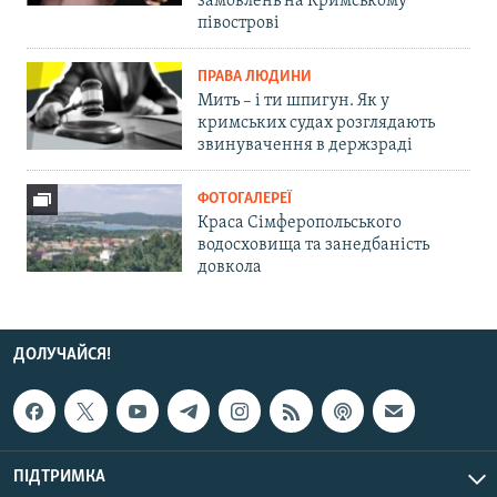
замовлень на Кримському
півострові
ПРАВА ЛЮДИНИ
Мить – і ти шпигун. Як у
кримських судах розглядають
звинувачення в держзраді
ФОТОГАЛЕРЕЇ
Краса Сімферопольського
водосховища та занедбаність
довкола
ДОЛУЧАЙСЯ!
ПІДТРИМКА