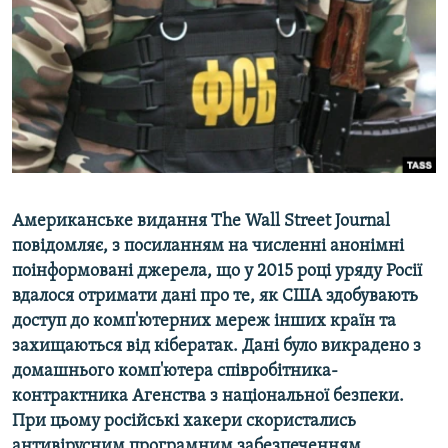
ВІДЕОУРОКИ «ELIFBE»
Русский
СВІДЧЕННЯ ОКУПАЦІЇ
Qırımtatar
УКРАЇНСЬКА ПРОБЛЕМА КРИМУ
ДОЛУЧАЙСЯ!
ІНФОГРАФІКА
Усі сайти RFE/RL
Американське видання The Wall Street Journal
повідомляє, з посиланням на численні анонімні
поінформовані джерела, що у 2015 році уряду Росії
вдалося отримати дані про те, як США здобувають
доступ до комп'ютерних мереж інших країн та
захищаються від кібератак. Дані було викрадено з
домашнього комп'ютера співробітника-
контрактника Агенства з національної безпеки.
При цьому російські хакери скористались
антивірусним програмним забезпеченням