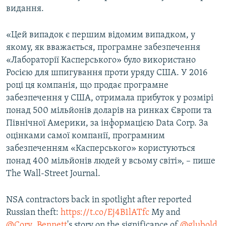
видання.
«Цей випадок є першим відомим випадком, у
якому, як вважається, програмне забезпечення
«Лабораторії Касперського» було використано
Росією для шпигування проти уряду США. У 2016
році ця компанія, що продає програмне
забезпечення у США, отримала прибуток у розмірі
понад 500 мільйонів доларів на ринках Європи та
Північної Америки, за інформацією Data Corp. За
оцінками самої компанії, програмним
забезпеченням «Касперського» користуються
понад 400 мільйонів людей у всьому світі», – пише
The Wall-Street Journal.
NSA contractors back in spotlight after reported
Russian theft:
https://t.co/Ej4B1lATfc
My and
@Cory_Bennett
's story on the significance of
@glubold