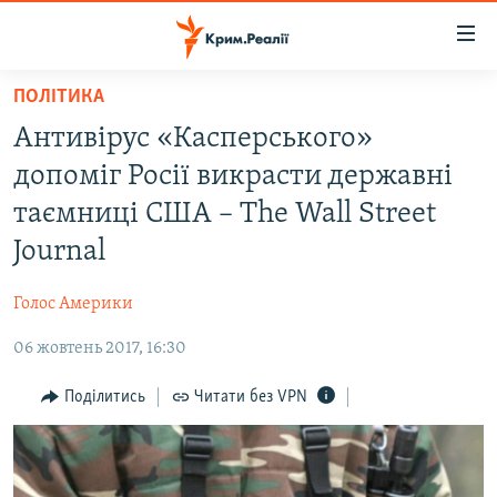
Доступність
посилання
Перейти
ПОЛІТИКА
до
НОВИНИ
Антивірус «Касперського»
основного
ВОДА.КРИМ
матеріалу
допоміг Росії викрасти державні
ВІДЕО ТА ФОТО
Перейти
таємниці США – The Wall Street
до
ПОЛІТИКА
Journal
основної
БЛОГИ
навігації
Голос Америки
Перейти
ПОГЛЯД
до
06 жовтень 2017, 16:30
ІНТЕРВ'Ю
пошуку
ВСЕ ЗА ДЕНЬ
Поділитись
Читати без VPN
СПЕЦПРОЕКТИ
ЯК ОБІЙТИ БЛОКУВАННЯ
ДЕПОРТАЦІЯ