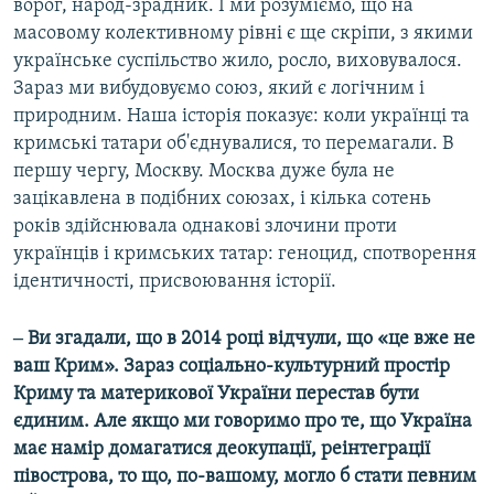
ворог, народ-зрадник. І ми розуміємо, що на
масовому колективному рівні є ще скріпи, з якими
українське суспільство жило, росло, виховувалося.
Зараз ми вибудовуємо союз, який є логічним і
природним. Наша історія показує: коли українці та
кримські татари об'єднувалися, то перемагали. В
першу чергу, Москву. Москва дуже була не
зацікавлена в подібних союзах, і кілька сотень
років здійснювала однакові злочини проти
українців і кримських татар: геноцид, спотворення
ідентичності, присвоювання історії.
‒ Ви згадали, що в 2014 році відчули, що «це вже не
ваш Крим». Зараз соціально-культурний простір
Криму та материкової України перестав бути
єдиним. Але якщо ми говоримо про те, що Україна
має намір домагатися деокупації, реінтеграції
півострова, то що, по-вашому, могло б стати певним