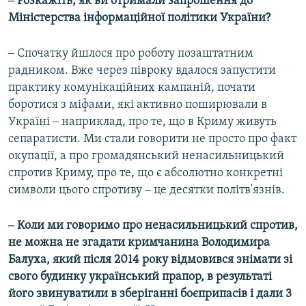
‒ Розкажіть, як ви отримали запрошення до
Міністерства інформаційної політики України?
‒ Спочатку йшлося про роботу позаштатним
радником. Вже через півроку вдалося запустити
практику комунікаційних кампаній, почати
боротися з міфами, які активно поширювали в
Україні ‒ наприклад, про те, що в Криму живуть
сепаратисти. Ми стали говорити не просто про факт
окупації, а про громадянський ненасильницький
спротив Криму, про те, що є абсолютно конкретні
символи цього спротиву ‒ це десятки політв'язнів.
‒ Коли ми говоримо про ненасильницький спротив,
не можна не згадати кримчанина Володимира
Балуха, який після 2014 року відмовився знімати зі
свого будинку український прапор, в результаті
його звинуватили в зберіганні боєприпасів і дали 3