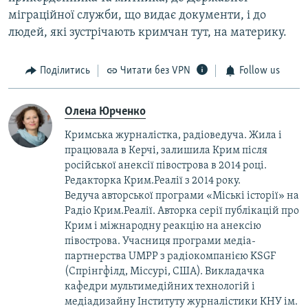
міграційної служби, що видає документи, і до
людей, які зустрічають кримчан тут, на материку.
Поділитись
Читати без VPN
Follow us
Олена Юрченко
Кримська журналістка, радіоведуча. Жила і
працювала в Керчі, залишила Крим після
російської анексії півострова в 2014 році.
Редакторка Крим.Реалії з 2014 року.
Ведуча авторської програми «Міські історії» на
Радіо Крим.Реалії. Авторка серії публікацій про
Крим і міжнародну реакцію на анексію
півострова. Учасниця програми медіа-
партнерства UMPP з радіокомпанією KSGF
(Спрінгфілд, Міссурі, США). Викладачка
кафедри мультимедійних технологій і
медіадизайну Інституту журналістики КНУ ім.