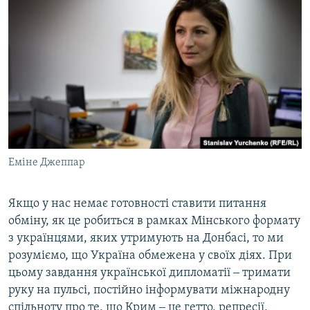
Еміне Джеппар
Якщо у нас немає готовності ставити питання
обміну, як це робиться в рамках Мінського формату
з українцями, яких утримують на Донбасі, то ми
розуміємо, що Україна обмежена у своїх діях. При
цьому завдання української дипломатії ‒ тримати
руку на пульсі, постійно інформувати міжнародну
спільноту про те, що Крим ‒ це гетто, репресії,