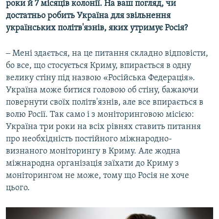
роки й 7 місяців колонії. На ваш погляд, чи
достатньо робить Україна для звільнення
українських політв'язнів, яких утримує Росія?
‒ Мені здається, на це питання складно відповісти,
бо все, що стосується Криму, впирається в одну
велику стіну під назвою «Російська Федерація».
Україна може битися головою об стіну, бажаючи
повернути своїх політв'язнів, але все впирається в
волю Росії. Так само і з моніторинговою місією:
Україна три роки на всіх рівнях ставить питання
про необхідність постійного міжнародно-
визнаного моніторингу в Криму. Але жодна
міжнародна організація заїхати до Криму з
моніторингом не може, тому що Росія не хоче
цього.