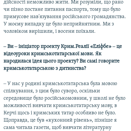
дійсності неможливо жити. Ми розуміли, що рано
чи пізно постане питання паспорта, тому що було
примусове нав'язування російського громадянства.
У моєму випадку це було неприйнятним. Ми з
чоловіком вирішили, і восени поїхали.
‒ Ви ‒ ініціатор проекту Крим.Реалії «Еліфбе» ‒ це
відеоуроки кримськотатарської мови. Як
народилася ідея цього проекту? Ви самі говорите
кримськотатарською з дитинства?
‒ У нас у родині кримськотатарська була мовою
спілкування, з цим було суворо, оскільки
середовище було російськомовним, у школі не було
можливості вивчати кримськотатарську мову, в
Керчі щось і кримських татар особливо не було.
Щоправда, це був «кухонний рівень», пізніше я
сама читала газети, щоб вивчати літературну