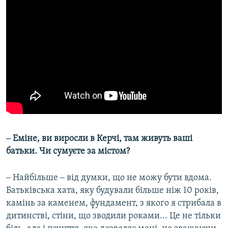
‒ Еміне, ви виросли в Керчі, там живуть ваші
батьки. Чи сумуєте за містом?
‒ Найбільше ‒ від думки, що не можу бути вдома.
Батьківська хата, яку будували більше ніж 10 років,
камінь за каменем, фундамент, з якого я стрибала в
дитинстві, стіни, що зводили роками... Це не тільки