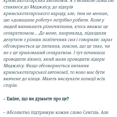
кримськотатарська автономія. Я з великою повагою
ставлюся до Меджлісу, до лідерів
кримськотатарського народу, але, тим не менше,
цю «домашню роботу» потрібно робити. Коли у
людей виникають різночитання, хтось вважає це
сепаратизмом... До мене, наприклад, підходили
депутати з різних політичних сил і говорили: зараз
обговорюється це питання, поясни, що це таке, чи
не є це прихований сепаратизм. І тут починаєш
проводити лікнеп, який мали проводити лідери
Меджлісу. Якщо обговорюється питання
кримськотатарської автономії, то воно має бути
вивчене до кінця. Мають вислухати позиції всіх
сторін.
‒ Еміне, що ви думаєте про це?
‒ Абсолютно підтримую кожне слово Севгіль. Але