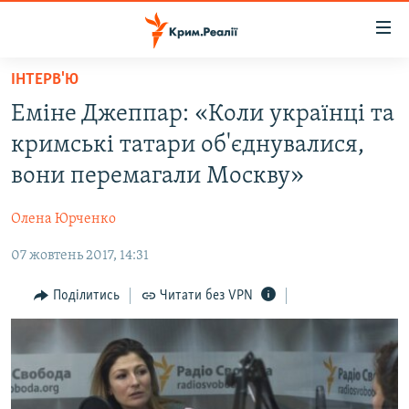
Доступність
посилання
Перейти
ІНТЕРВ'Ю
до
НОВИНИ
Еміне Джеппар: «Коли українці та
основного
ВОДА.КРИМ
матеріалу
кримські татари об'єднувалися,
ВІДЕО ТА ФОТО
Перейти
вони перемагали Москву»
до
ПОЛІТИКА
основної
Олена Юрченко
БЛОГИ
навігації
Перейти
07 жовтень 2017, 14:31
ПОГЛЯД
до
ІНТЕРВ'Ю
Поділитись
Читати без VPN
пошуку
ВСЕ ЗА ДЕНЬ
СПЕЦПРОЕКТИ
ЯК ОБІЙТИ БЛОКУВАННЯ
ДЕПОРТАЦІЯ