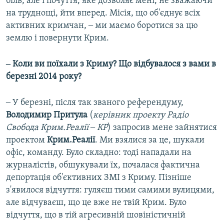
біль, але і почуття, яке дозволяє мені, не зважаючи
на труднощі, йти вперед. Місія, що об'єднує всіх
активних кримчан, ‒ ми маємо боротися за цю
землю і повернути Крим.
‒ Коли ви поїхали з Криму? Що відбувалося з вами в
березні 2014 року?
‒ У березні, після так званого референдуму,
Володимир Притула
(
керівник проекту Радiо
Свобода Крим.Реалії ‒ КР
) запросив мене зайнятися
проектом
Крим.Реалії
. Ми взялися за це, шукали
офіс, команду. Було складно: тоді нападали на
журналістів, обшукували їх, почалася фактична
депортація об'єктивних ЗМІ з Криму. Пізніше
з'явилося відчуття: гуляєш тими самими вулицями,
але відчуваєш, що це вже не твій Крим. Було
відчуття, що в тій агресивній шовіністичній