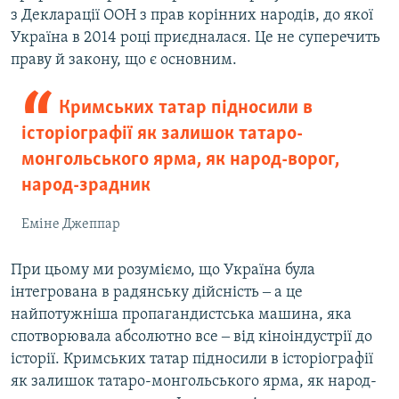
з Декларації ООН з прав корінних народів, до якої
Україна в 2014 році приєдналася. Це не суперечить
праву й закону, що є основним.
Кримських татар підносили в
історіографії як залишок татаро-
монгольського ярма, як народ-ворог,
народ-зрадник
Еміне Джеппар
При цьому ми розуміємо, що Україна була
інтегрована в радянську дійсність ‒ а це
найпотужніша пропагандистська машина, яка
спотворювала абсолютно все ‒ від кіноіндустрії до
історії. Кримських татар підносили в історіографії
як залишок татаро-монгольського ярма, як народ-