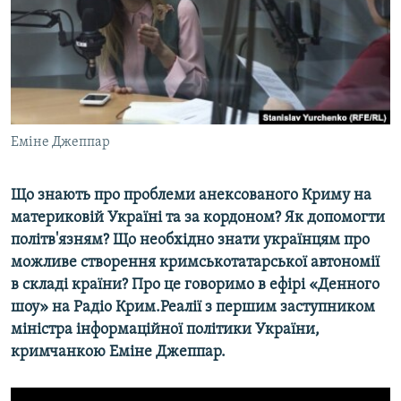
ВІДЕОУРОКИ «ELIFBE»
Русский
СВІДЧЕННЯ ОКУПАЦІЇ
Qırımtatar
УКРАЇНСЬКА ПРОБЛЕМА КРИМУ
ДОЛУЧАЙСЯ!
ІНФОГРАФІКА
Еміне Джеппар
Що знають про проблеми анексованого Криму на
Усі сайти RFE/RL
материковій Україні та за кордоном? Як допомогти
політв'язням? Що необхідно знати українцям про
можливе створення кримськотатарської автономії
в складі країни? Про це говоримо в ефірі «Денного
шоу» на Радіо Крим.Реалії з першим заступником
міністра інформаційної політики України,
кримчанкою Еміне Джеппар.