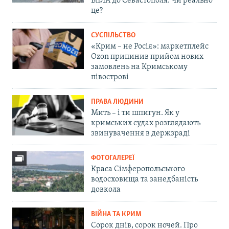
БпЛА до Севастополя. Чи реально
це?
СУСПІЛЬСТВО
«Крим – не Росія»: маркетплейс
Ozon припинив прийом нових
замовлень на Кримському
півострові
ПРАВА ЛЮДИНИ
Мить – і ти шпигун. Як у
кримських судах розглядають
звинувачення в держзраді
ФОТОГАЛЕРЕЇ
Краса Сімферопольського
водосховища та занедбаність
довкола
ВІЙНА ТА КРИМ
Сорок днів, сорок ночей. Про