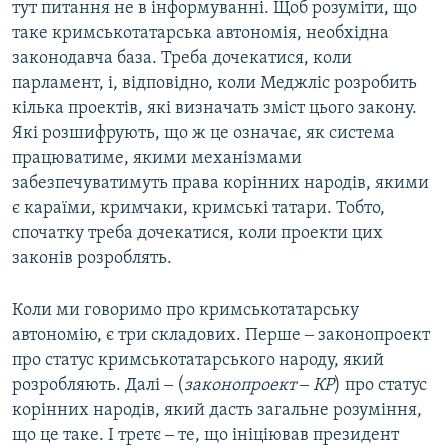
тут питання не в інформуванні. Щоб розуміти, що
таке кримськотатарська автономія, необхідна
законодавча база. Треба дочекатися, коли
парламент, і, відповідно, коли Меджліс розробить
кілька проектів, які визначать зміст цього закону.
Які розшифрують, що ж це означає, як система
працюватиме, якими механізмами
забезпечуватимуть права корінних народів, якими
є караїми, кримчаки, кримські татари. Тобто,
спочатку треба дочекатися, коли проекти цих
законів розроблять.
Коли ми говоримо про кримськотатарську
автономію, є три складових. Перше ‒ законопроект
про статус кримськотатарського народу, який
розробляють. Далі ‒ (
законопроект ‒ КР
) про статус
корінних народів, який дасть загальне розуміння,
що це таке. І третє ‒ те, що ініціював президент