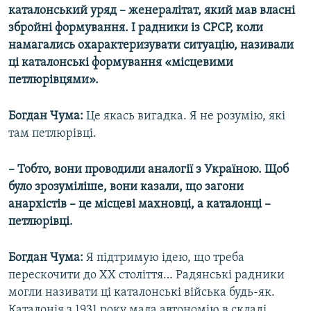
каталонський уряд – женералітат, який мав власні
збройні формування. І радники із СРСР, коли
намагались охарактеризувати ситуацію, називали
ці каталонські формування «місцевими
петлюрівцями».
Богдан Чума:
Це якась вигадка. Я не розумію, які
там петлюрівці.
– Тобто, вони проводили аналогії з Україною. Щоб
було зрозуміліше, вони казали, що загони
анархістів – це місцеві махновці, а каталонці –
петлюрівці.
Богдан Чума:
Я підтримую ідею, що треба
перескочити до ХХ століття… Радянські радники
могли називати ці каталонські війська будь-як.
Каталонія з 1931 року мала автономію в складі