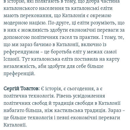
в історію, які полягають в тому, що добра частина
каталонського населення та каталонські еліти
мають переконання, що Каталонія є окремою
модерною нацією. По-друге, ці еліти розуміють, що
в них є можливість здобути економічні переваги за
допомогою політичних гасел та практик. І тому, те,
що ми зараз бачимо в Каталонії, включно із
референдумом – це боротьба еліт у межах самої
Іспанії. Тут каталонська еліта поставила на карту
незалежність, аби здобути для себе більше
преференцій.
Сергій Толстов:
Є історія, є сьогодення, а є
політична технологія. Рівень усвідомлення
політичних свобод й традиція свободи в Каталонії
набагато більша, ніж кастильська традиція. Зараз –
це більше технологія і певні економічні переваги
Каталонії.