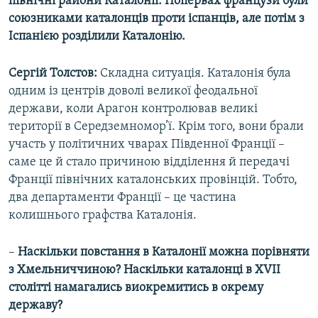
північні райони Каталонії. Попервах французи були
союзниками каталонців проти іспанців, але потім з
Іспанією розділили Каталонію.
Сергій Толстов:
Складна ситуація. Каталонія була
одним із центрів доволі великої феодальної
держави, коли Арагон контролював великі
території в Середземномор’ї. Крім того, вони брали
участь у політичних чварах Південної Франції –
саме це й стало причиною відділення й передачі
Франції північних каталонських провінцій. Тобто,
два департаменти Франції – це частина
колишнього графства Каталонія.
–
Наскільки повстання в Каталонії можна порівняти
з Хмельниччиною? Наскільки каталонці в XVII
столітті намагались виокремитись в окрему
державу?