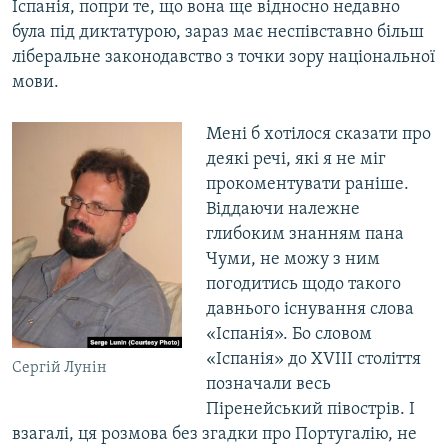
Іспанія, попри те, що вона ще відносно недавно
була під диктатурою, зараз має неспівставно більш
ліберальне законодавство з точки зору національної
мови.
Мені б хотілося сказати про
деякі речі, які я не міг
прокоментувати раніше.
Віддаючи належне
глибоким знанням пана
Чуми, не можу з ним
погодитись щодо такого
давнього існування слова
«Іспанія». Бо словом
«Іспанія» до ХVIII століття
Сергій Лунін
позначали весь
Піренейський півострів. І
взагалі, ця розмова без згадки про Португалію, не