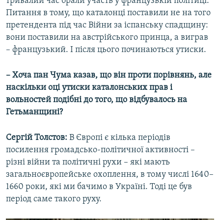
тривалий час брали участь у французькій політиці.
Питання в тому, що каталонці поставили не на того
претендента під час Війни за іспанську спадщину:
вони поставили на австрійського принца, а виграв
– французький. І після цього починаються утиски.
– Хоча пан Чума казав, що він проти порівнянь, але
наскільки оці утиски каталонських прав і
вольностей подібні до того, що відбувалось на
Гетьманщині?
Сергій Толстов:
В Європі є кілька періодів
посилення громадсько-політичної активності –
різні війни та політичні рухи – які мають
загальноєвропейське охоплення, в тому числі 1640–
1660 роки, які ми бачимо в Україні. Тоді це був
період саме такого руху.