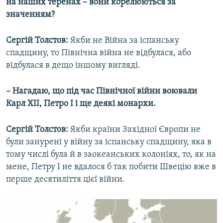
на наших теренах – вони корелюються за
значенням?
Сергій Толстов:
Якби не Війна за іспанську
спадщину, то Північна війна не відбулася, або
відбулася в дещо іншому вигляді.
– Нагадаю, що під час Північної війни воювали
Карл ХІІ, Петро І і ще деякі монархи.
Сергій Толстов:
Якби країни Західної Європи не
були занурені у війну за іспанську спадщину, яка в
тому числі була й в заокеанських колоніях, то, як на
мене, Петру І не вдалося б так побити Швецію вже в
перше десятиліття цієї війни.