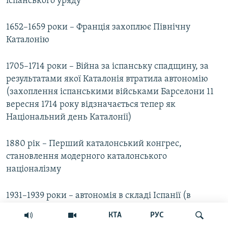
іспанського уряду
1652–1659 роки – Франція захоплює Північну
Каталонію
1705–1714 роки – Війна за іспанську спадщину, за
результатами якої Каталонія втратила автономію
(захоплення іспанськими військами Барселони 11
вересня 1714 року відзначається тепер як
Національний день Каталонії)
1880 рік – Перший каталонський конгрес,
становлення модерного каталонського
націоналізму
1931–1939 роки – автономія в складі Іспанії (в
подальшому якийсь час каталонський уряд
КТА
РУС
перебував в екзилі)