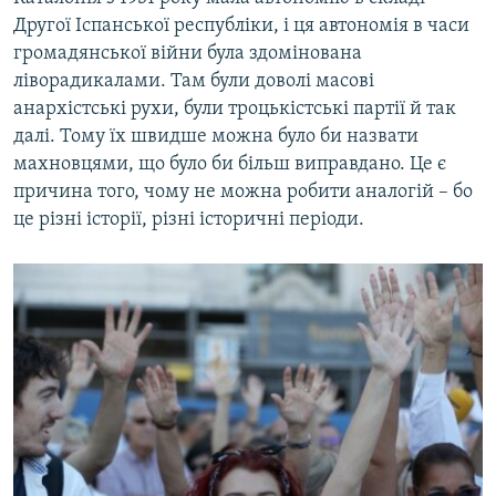
Другої Іспанської республіки, і ця автономія в часи
громадянської війни була здомінована
ліворадикалами. Там були доволі масові
анархістські рухи, були троцькістські партії й так
далі. Тому їх швидше можна було би назвати
махновцями, що було би більш виправдано. Це є
причина того, чому не можна робити аналогій – бо
це різні історії, різні історичні періоди.