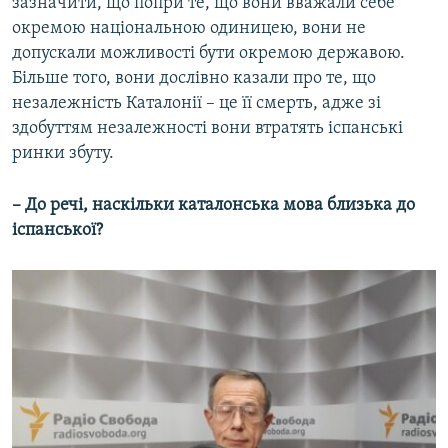
зазначити, що попри те, що вони вважали себе
окремою національною одиницею, вони не
допускали можливості бути окремою державою.
Більше того, вони дослівно казали про те, що
незалежність Каталонії – це її смерть, адже зі
здобуттям незалежності вони втратять іспанські
ринки збуту.
– До речі, наскільки каталонська мова близька до
іспанської?