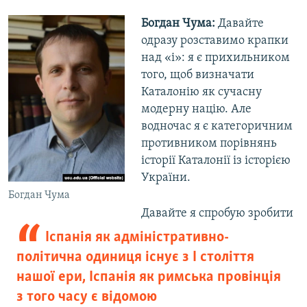
Богдан Чума:
Давайте
одразу розставимо крапки
над «і»: я є прихильником
того, щоб визначати
Каталонію як сучасну
модерну націю. Але
водночас я є категоричним
противником порівнянь
історії Каталонії із історією
України.
Богдан Чума
Давайте я спробую зробити
Іспанія як адміністративно-
політична одиниця існує з І століття
нашої ери, Іспанія як римська провінція
з того часу є відомою