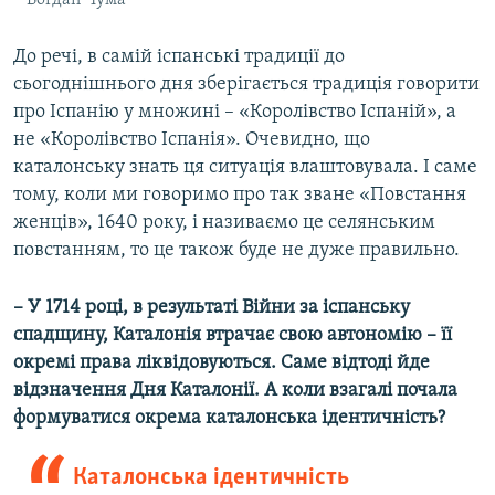
До речі, в самій іспанські традиції до
сьогоднішнього дня зберігається традиція говорити
про Іспанію у множині – «Королівство Іспаній», а
не «Королівство Іспанія». Очевидно, що
каталонську знать ця ситуація влаштовувала. І саме
тому, коли ми говоримо про так зване «Повстання
женців», 1640 року, і називаємо це селянським
повстанням, то це також буде не дуже правильно.
– У 1714 році, в результаті Війни за іспанську
спадщину, Каталонія втрачає свою автономію – її
окремі права ліквідовуються. Саме відтоді йде
відзначення Дня Каталонії. А коли взагалі почала
формуватися окрема каталонська ідентичність?
Каталонська ідентичність