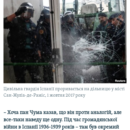
Цивільна гвардія Іспанії проривається на дільницю у місті
Сан-Жуліа-де-Раміс, 1 жовтня 2017 року
– Хоча пан Чума казав, що він проти аналогій, але
все-таки наведу ще одну. Під час громадянської
війни в Іспанії 1936-1939 років – там був окремий