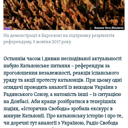
ВІДЕОУРОКИ «ELIFBE»
Русский
СВІДЧЕННЯ ОКУПАЦІЇ
Qırımtatar
УКРАЇНСЬКА ПРОБЛЕМА КРИМУ
ДОЛУЧАЙСЯ!
На демонстрації в Барселоні на підтримку результатів
ІНФОГРАФІКА
референдуму, 3 жовтня 2017 року
Останнім часом і днями несподіваної актуальності
Усі сайти RFE/RL
набуло Каталонське питання – референдум за
проголошення незалежності, реакція іспанського
уряду та акції протесту каталонців. При цьому одні
оглядачі проводять аналогії із виходом України з
Радянського Союзу, а натомість інші – із ситуацією
на Донбасі. Аби краще розібратися в теперішніх
подіях, «Історична Свобода» зробила екскурс в
минуле Каталонії. Про каталонську історію і про те,
чи доречні тут аналогії з Україною, Радіо Свобода