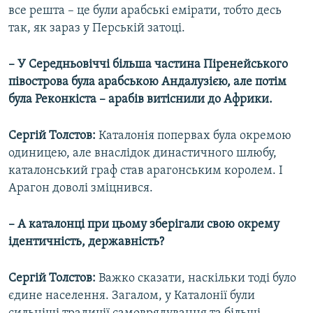
все решта – це були арабські емірати, тобто десь
так, як зараз у Перській затоці.
– У Середньовіччі більша частина Піренейського
півострова була арабською Андалузією, але потім
була Реконкіста – арабів витіснили до Африки.
Сергій Толстов:
Каталонія попервах була окремою
одиницею, але внаслідок династичного шлюбу,
каталонський граф став арагонським королем. І
Арагон доволі зміцнився.
– А каталонці при цьому зберігали свою окрему
ідентичність, державність?
Сергій Толстов:
Важко сказати, наскільки тоді було
єдине населення. Загалом, у Каталонії були