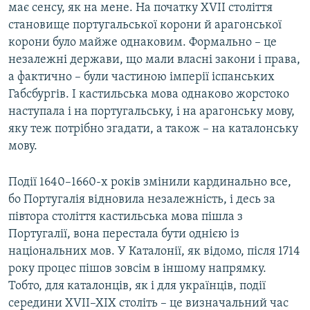
має сенсу, як на мене. На початку ХVII століття
становище португальської корони й арагонської
корони було майже однаковим. Формально – це
незалежні держави, що мали власні закони і права,
а фактично – були частиною імперії іспанських
Габсбургів. І кастильська мова однаково жорстоко
наступала і на португальську, і на арагонську мову,
яку теж потрібно згадати, а також – на каталонську
мову.
​Події 1640–1660-х років змінили кардинально все,
бо Португалія відновила незалежність, і десь за
півтора століття кастильська мова пішла з
Португалії, вона перестала бути однією із
національних мов. У Каталонії, як відомо, після 1714
року процес пішов зовсім в іншому напрямку.
Тобто, для каталонців, як і для українців, події
середини XVII–XIX століть – це визначальний час