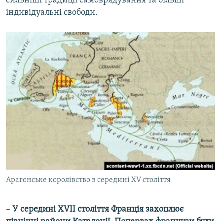
сильніші традиції самоврядування та більші
індивідуальні свободи.
Арагонське королівство в середині XV століття
–
У середині XVII століття Франція захоплює