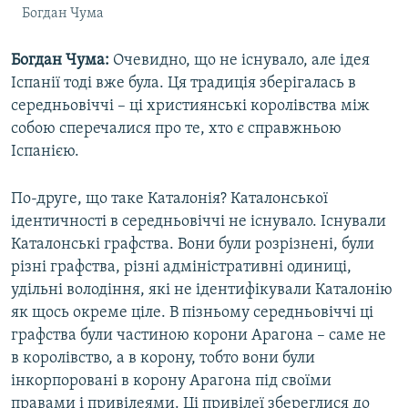
Богдан Чума
Богдан Чума:
Очевидно, що не існувало, але ідея
Іспанії тоді вже була. Ця традиція зберігалась в
середньовіччі – ці християнські королівства між
собою сперечалися про те, хто є справжньою
Іспанією.
По-друге, що таке Каталонія? Каталонської
ідентичності в середньовіччі не існувало. Існували
Каталонські графства. Вони були розрізнені, були
різні графства, різні адміністративні одиниці,
удільні володіння, які не ідентифікували Каталонію
як щось окреме ціле. В пізньому середньовіччі ці
графства були частиною корони Арагона – саме не
в королівство, а в корону, тобто вони були
інкорпоровані в корону Арагона під своїми
правами і привілеями. Ці привілеї збереглися до