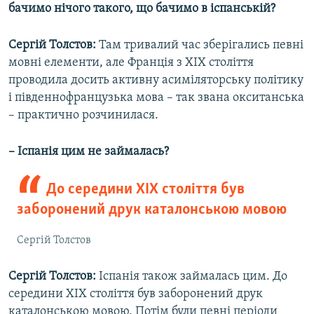
бачимо нічого такого, що бачимо в іспанській?
Сергій Толстов:
Там тривалий час зберігались певні
мовні елементи, але Франція з XIX століття
проводила досить активну асиміляторську політику
і південнофранцузька мова – так звана окситанська
– практично розчинилася.
– Іспанія цим не займалась?
До середини ХІХ століття був
заборонений друк каталонською мовою
Сергій Толстов
Сергій Толстов:
Іспанія також займалась цим. До
середини ХІХ століття був заборонений друк
каталонською мовою. Потім були певні періоди