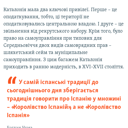
​Каталонія мала два ключові привілеї. Перше – це
оподаткування, тобто, ці території не
оподатковувались центральною владою. І друге – це
звільнення від рекрутського набору. Крім того, було
право на самоуправління при типових для
Середньовіччя двох видів самоврядних прав –
шляхетський сейм та муніципальне
самоуправління. З цим багажем Каталонія
приходить в ранню модерність, в XVI–XVIІ століття.
У самій іспанські традиції до
сьогоднішнього дня зберігається
традиція говорити про Іспанію у множині
– «Королівство Іспаній», а не «Королівство
Іспанія»
Богдан Чума