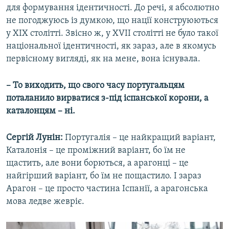
для формування ідентичності. До речі, я абсолютно
не погоджуюсь із думкою, що нації конструюються
у ХІХ столітті. Звісно ж, у XVII столітті не було такої
національної ідентичності, як зараз, але в якомусь
первісному вигляді, як на мене, вона існувала.
– То виходить, що свого часу португальцям
поталанило вирватися з-під іспанської корони, а
каталонцям – ні.
Сергій Лунін:
Португалія – це найкращий варіант,
Каталонія – це проміжний варіант, бо їм не
щастить, але вони борються, а арагонці – це
найгірший варіант, бо їм не пощастило. І зараз
Арагон – це просто частина Іспанії, а арагонська
мова ледве жевріє.