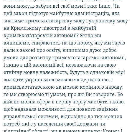
вони можуть забути всі свої мови і таке інше. Чи
цей закон підготує майбутню адміністрацію, яка
знатиме кримськотатарську мову і українську мову
на Кримському півострові в майбутній
кримськотатарській автономії? Якщо ми
випишемо, спираючись на цю норму, яку ми зараз
дали в законі про освіту, випишемо дуже добре
умови для розвитку кримськотатарської автономії,
і якщо в цій автономії всі, незважаючи на свою
етнічну мовну належність, будуть в однаковій мірі
володіти українською мовою як державною, і
кримськотатарською як мовою корінного народу,
то ми створюємо ті умови, про які Ви говорите. Бо
дійсно мовна сфера в першу чергу має бути такою,
щоб надавала можливості для повного задіяння
управлінської системи, відповідно до тих мовних
потреб, які є у населення своєї держави чи
відповідної області, чи в даному випадку Криму. І