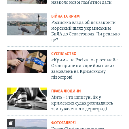
навколо нової пам'ятної дати
ВІЙНА ТА КРИМ
Російська влада обіцяє закрити
морський шлях українським
БпЛА до Севастополя. Чи реально
це?
СУСПІЛЬСТВО
«Крим – не Росія»: маркетплейс
Ozon припинив прийом нових
замовлень на Кримському
півострові
ПРАВА ЛЮДИНИ
Мить – і ти шпигун. Як у
кримських судах розглядають
звинувачення в держзраді
ФОТОГАЛЕРЕЇ