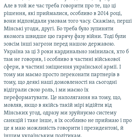
Але в той же час треба говорити про те, що ці
рішення, які приймалися, особливо в 2014 році,
вони відповідали умовам того часу. Скажімо, перші
Мінські угоди, другі. Бо треба було зупиняти
якомога швидше цю гарячу фазу війни. Тоді були
зовсім інші загрози перед нашою державою.
Україна за ці 3 роки кардинально змінилася, хто б
там не говорив, і особливо в частині військової
сфери, в частині зміцнення української армії. І
тому ми маємо просто переконати партнерів в
тому, що деякі наші домовленості на сьогодні
відіграли свою роль, і ми маємо їх
переформатувати. Це наполягання на тому, що,
мовляв, якщо в якійсь такій мірі відійти від
Мінських угод, одразу ми зруйнуємо систему
санкцій і таке інше, я їх особливо не приймаю і про
це я маю можливість говорити і президентові, й
іншим українським політикам.