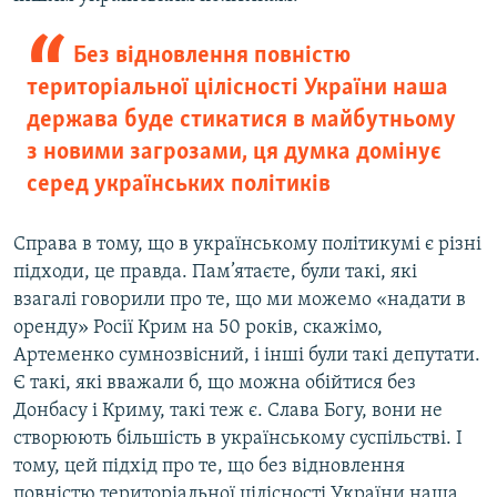
Без відновлення повністю
територіальної цілісності України наша
держава буде стикатися в майбутньому
з новими загрозами, ця думка домінує
серед українських політиків
Справа в тому, що в українському політикумі є різні
підходи, це правда. Пам’ятаєте, були такі, які
взагалі говорили про те, що ми можемо «надати в
оренду» Росії Крим на 50 років, скажімо,
Артеменко сумнозвісний, і інші були такі депутати.
Є такі, які вважали б, що можна обійтися без
Донбасу і Криму, такі теж є. Слава Богу, вони не
створюють більшість в українському суспільстві. І
тому, цей підхід про те, що без відновлення
повністю територіальної цілісності України наша