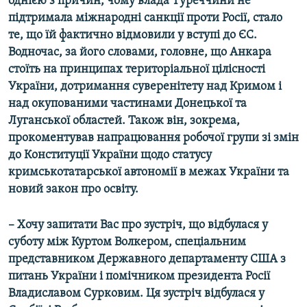
однією з причин, чому влада Туреччини не
підтримала міжнародні санкції проти Росії, стало
те, що їй фактично відмовили у вступі до ЄС.
Водночас, за його словами, головне, що Анкара
стоїть на принципах територіальної цілісності
України, дотримання суверенітету над Кримом і
над окупованими частинами Донецької та
Луганської областей. Також він, зокрема,
прокоментував напрацювання
робочої групи зі змін
до Конституції України щодо статусу
кримськотатарської автономії в межах України та
новий закон про освіту.
– Хочу запитати Вас про зустріч, що відбулася у
суботу між Куртом Волкером, спеціальним
представником Державного департаменту США з
питань України і помічником президента Росії
Владиславом Сурковим. Ця зустріч відбулася у