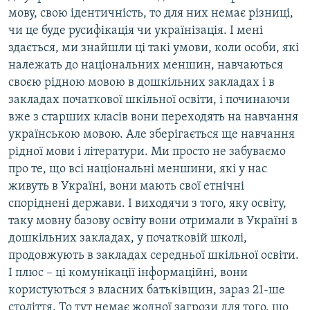
мову, свою ідентичність, то для них немає різниці,
чи це буде русифікація чи українізація. І мені
здається, ми знайшли ці такі умови, коли особи, які
належать до національних меншин, навчаються
своєю рідною мовою в дошкільних закладах і в
закладах початкової шкільної освіти, і починаючи
вже з старших класів вони переходять на навчання
українською мовою. Але зберігається ще навчання
рідної мови і літератури. Ми просто не забуваємо
про те, що всі національні меншини, які у нас
живуть в Україні, вони мають свої етнічні
споріднені держави. І виходячи з того, яку освіту,
таку мовну базову освіту вони отримали в Україні в
дошкільних закладах, у початковій школі,
продовжують в закладах середньої шкільної освіти.
І плюс – ці комунікації інформаційні, вони
користуються з власних батьківщин, зараз 21-ше
століття. То тут немає жодної загрози для того, що