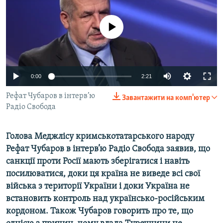
ВІДЕОУРОКИ «ELIFBE»
Русский
No media source currently available
СВІДЧЕННЯ ОКУПАЦІЇ
Qırımtatar
УКРАЇНСЬКА ПРОБЛЕМА КРИМУ
ДОЛУЧАЙСЯ!
ІНФОГРАФІКА
0:00
2:21
Рефат Чубаров в інтерв’ю
Завантажити на комп'ютер
Радіо Свобода
Усі сайти RFE/RL
Голова Меджлісу кримськотатарського народу
Рефат Чубаров в інтерв’ю Радіо Свобода заявив, що
санкції проти Росії мають зберігатися і навіть
посилюватися, доки ця країна не виведе всі свої
війська з території України і доки Україна не
встановить контроль над українсько-російським
кордоном. Також Чубаров говорить про те, що