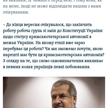
на виклики, їх чимало є перед нею, і тому вона, як
на мене, іноді не може відповідати нашим з вами
очікуванням.
– До кінця вересня очікувалося, що закінчить
роботу робоча група зі змін до Конституції України
щодо статусу кримськотатарської автономії в
межах України. На якому етапі вже зараз
перебуває ця робота? Чи ми зможемо почути, якою
нарешті має бути ця кримськотатарська автономія?
З огляду на те, що слово самовизначення викликає
в певних колах українців певні побоювання.