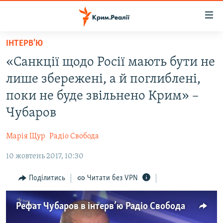
Доступність
посилання
Перейти
ІНТЕРВ'Ю
до
НОВИНИ
«Санкції щодо Росії мають бути не
основного
ВОДА.КРИМ
матеріалу
лише збережені, а й поглиблені,
ВІДЕО ТА ФОТО
Перейти
поки не буде звільнено Крим» –
до
ПОЛІТИКА
Чубаров
основної
БЛОГИ
навігації
Марія Щур
Радіо Свобода
Перейти
ПОГЛЯД
до
10 жовтень 2017, 10:30
ІНТЕРВ'Ю
пошуку
ВСЕ ЗА ДЕНЬ
Поділитись
Читати без VPN
СПЕЦПРОЕКТИ
Рефат Чубаров в інтерв’ю Радіо Свобода
ЯК ОБІЙТИ БЛОКУВАННЯ
ДЕПОРТАЦІЯ