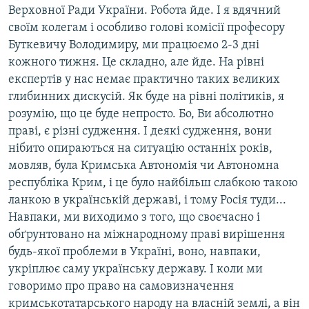
Верховної Ради України. Робота йде. І я вдячний
своїм колегам і особливо голові комісії професору
Буткевичу Володимиру, ми працюємо 2-3 дні
кожного тижня. Це складно, але йде. На рівні
експертів у нас немає практично таких великих
глибинних дискусій. Як буде на рівні політиків, я
розумію, що це буде непросто. Бо, Ви абсолютно
праві, є різні судження. І деякі судження, вони
нібито опираються на ситуацію останніх років,
мовляв, була Кримська Автономія чи Автономна
республіка Крим, і це було найбільш слабкою такою
ланкою в українській державі, і тому Росія туди...
Навпаки, ми виходимо з того, що своєчасно і
обґрунтовано на міжнародному праві вирішення
будь-якої проблеми в Україні, воно, навпаки,
укріплює саму українську державу. І коли ми
говоримо про право на самовизначення
кримськотатарського народу на власній землі, а він