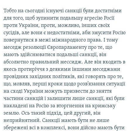
Тобто на сьогодні існуючі санкції були достатніми
для того, щоб зупинити подальшу агресію Росії
проти України, проти, можливо, інших своїх
сусідів, але вони є недостатніми, аби змусити Росію
повернутися в межі міжнародного права. І тому
меседж резолюції Європарламенту про те, що
мають здійснюватися подальші санкції, він
абсолютно правильний мессидж. Але він входить в
якесь протиріччя з деякими іншими меседжами
провідних західних політиків, які говорять про те,
що, мовляв, перші кроки щодо розв’язання ситуації
на сході України можуть призвести до зняття
частини санкцій і залишити лише санкції, які були
накладені на Росію за вторгнення на кримську
землю. Ось такий підхід, цей другий, він
неприйнятний. Санкції мають бути не лише
збережені всі в комплексі, вони дійсно мають бути