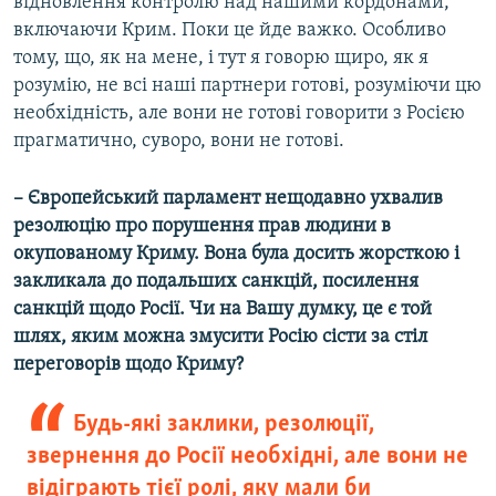
відновлення контролю над нашими кордонами,
включаючи Крим. Поки це йде важко. Особливо
тому, що, як на мене, і тут я говорю щиро, як я
розумію, не всі наші партнери готові, розуміючи цю
необхідність, але вони не готові говорити з Росією
прагматично, суворо, вони не готові.
– Європейський парламент нещодавно ухвалив
резолюцію про порушення прав людини в
окупованому Криму. Вона була досить жорсткою і
закликала до подальших санкцій, посилення
санкцій щодо Росії. Чи на Вашу думку, це є той
шлях, яким можна змусити Росію сісти за стіл
переговорів щодо Криму?
Будь-які заклики, резолюції,
звернення до Росії необхідні, але вони не
відіграють тієї ролі, яку мали би