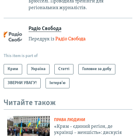
Брюсселі. Проводила тренінги для
регіональних журналістів.
Радіо Свобода
Передрук із
Радіо Свобода
This item is part of
Крим
Україна
Статті
Головне за добу
ЗВЕРНИ УВАГУ!
Інтерв'ю
Читайте також
ПРАВА ЛЮДИНИ
«Крим – єдиний регіон, де
українці – меншість»: дискусія