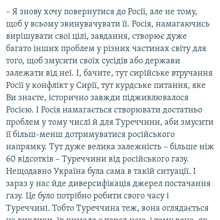
– Я знову хочу повернутися до Росії, але не тому,
щоб у всьому звинувачувати її. Росія, намагаючись
вирішувати свої цілі, завдання, створює дуже
багато інших проблем у різних частинах світу для
того, щоб змусити своїх сусідів або держави
залежати від неї. І, бачите, тут сирійське втручання
Росії у конфлікт у Сирії, тут курдське питання, яке
Ви знаєте, історично завжди підживлювалося
Росією. І Росія намагається створювати достатньо
проблем у тому числі й для Туреччини, аби змусити
її більш-менш дотримуватися російського
напрямку. Тут дуже велика залежність – більше ніж
60 відсотків – Туреччини від російського газу.
Нещодавно Україна була сама в такій ситуації. І
зараз у нас йде диверсифікація джерел постачання
газу. Це було потрібно робити свого часу і
Туреччині. Тобто Туреччина теж, вона оглядається