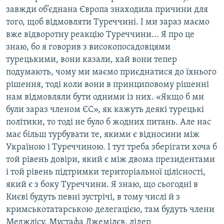
завжди об’єднана Європа знаходила причини для
того, щоб відмовляти Туреччині. І ми зараз маємо
вже відворотну реакцію Туреччини... Я про це
знаю, бо я говорив з високопосадовцями
турецькими, вони казали, хай вони тепер
подумають, чому ми маємо приєднатися до їхнього
рішення, тоді коли вони в принциповому рішенні
нам відмовляли бути одними із них. «Якщо б ми
були зараз членом ЄС», як кажуть деякі турецькі
політики, то тоді не було б жодних питань. Але нас
має більш турбувати те, якими є відносини між
Україною і Туреччиною. І тут треба зберігати хоча б
той рівень довіри, який є між двома президентами
і той рівень підтримки територіальної цілісності,
який є з боку Туреччини. Я знаю, що сьогодні в
Києві будуть певні зустрічі, в тому числі й з
кримськотатарською делегацією, там будуть члени
Меджлісу, Мустафа Джемілєв, лідер