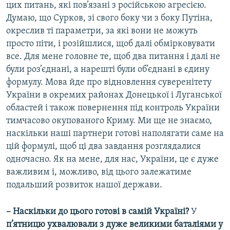
цих питань, які пов’язані з російською агресією.
Думаю, що Сурков, зі свого боку чи з боку Путіна,
окреслив ті параметри, за які вони не можуть
просто піти, і розійшлися, щоб далі обмірковувати
все. Для мене головне те, щоб два питання і далі не
були роз’єднані, а нарешті були об’єднані в єдину
формулу. Мова йде про відновлення суверенітету
України в окремих районах Донецької і Луганської
областей і також повернення під контроль України
тимчасово окупованого Криму. Ми ще не знаємо,
наскільки наші партнери готові наполягати саме на
цій формулі, щоб ці два завдання розглядалися
одночасно. Як на мене, для нас, України, це є дуже
важливим і, можливо, від цього залежатиме
подальший розвиток нашої держави.
– Наскільки до цього готові в самій Україні?
У
п’ятницю ухвалювали з дуже великими баталіями у