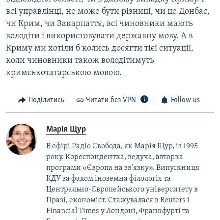
всі управлінці, не може бути різниці, чи це Донбас,
чи Крим, чи Закарпаття, всі чиновники мають
володіти і використовувати державну мову. А в
Криму ми хотіли б колись досягти тієї ситуації,
коли чиновники також володітимуть
кримськотатарською мовою.
Поділитись
Читати без VPN
Follow us
Марія Щур
В ефірі Радіо Свобода, як Марія Щур, із 1995
року. Кореспондентка, ведуча, авторка
програми «Європа на зв’язку». Випускниця
КДУ за фахом іноземна філологія та
Центрально-Європейського університету в
Празі, економіст. Стажувалася в Reuters і
Financial Times у Лондоні, Франкфурті та