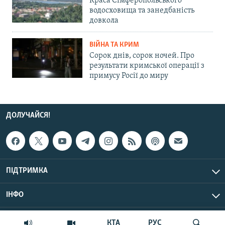
Краса Сімферопольського
водосховища та занедбаність
довкола
ВІЙНА ТА КРИМ
Сорок днів, сорок ночей. Про
результати кримської операції з
примусу Росії до миру
ДОЛУЧАЙСЯ!
ПІДТРИМКА
ІНФО
© Крим.Реалії, 2026 | Усі права застережено.
КТА
РУС