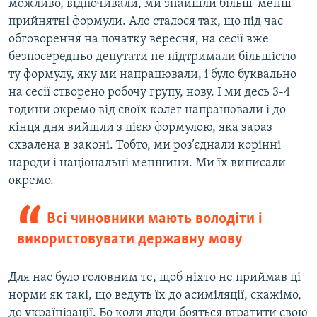
можливо, відпочивали, ми знайшли більш-менш
прийнятні формули. Але сталося так, що під час
обговорення на початку вересня, на сесії вже
безпосередньо депутати не підтримали більшістю
ту формулу, яку ми напрацювали, і було буквально
на сесії створено робочу групу, нову. І ми десь 3-4
години окремо від своїх колег напрацювали і до
кінця дня вийшли з цією формулою, яка зараз
схвалена в законі. Тобто, ми роз’єднали корінні
народи і національні меншини. Ми їх виписали
окремо.
Всі чиновники мають володіти і
використовувати державну мову
Для нас було головним те, щоб ніхто не приймав ці
норми як такі, що ведуть їх до асиміляції, скажімо,
до українізації. Бо коли люди бояться втратити свою