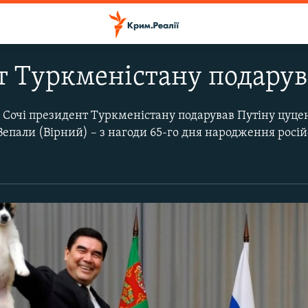
 Туркменістану подарув
до Сочі президент Туркменістану подарував Путіну цуце
Вепали (Вірний) – з нагоди 65-го дня народження росі