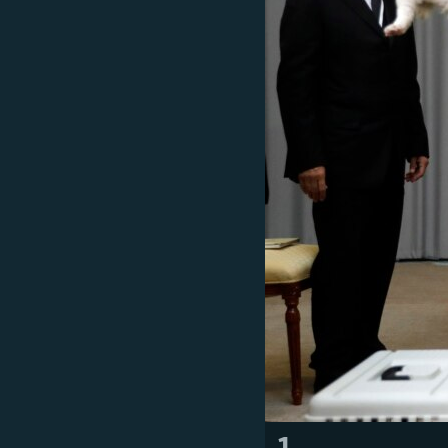
ВІДЕОУРОКИ «ELIFBE»
СВІДЧЕННЯ ОКУПАЦІЇ
УКРАЇНСЬКА ПРОБЛЕМА КРИМУ
ІНФОГРАФІКА