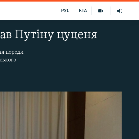
РУС
КТА
ав Путіну цуценя
ня породи
йського