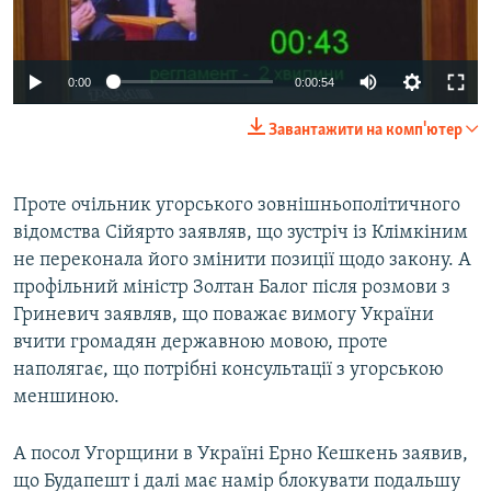
0:00
0:00:54
Завантажити на комп'ютер
Проте очільник угорського зовнішньополітичного
відомства Сійярто заявляв, що зустріч із Клімкіним
не переконала його змінити позиції щодо закону. А
профільний міністр Золтан Балог після розмови з
Гриневич заявляв, що поважає вимогу України
вчити громадян державною мовою, проте
наполягає, що потрібні консультації з угорською
меншиною.
А посол Угорщини в Україні Ерно Кешкень заявив,
що Будапешт і далі має намір блокувати подальшу