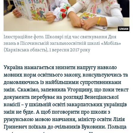
ВІДЕОУРОКИ «ELIFBE»
Русский
СВІДЧЕННЯ ОКУПАЦІЇ
Qırımtatar
УКРАЇНСЬКА ПРОБЛЕМА КРИМУ
ДОЛУЧАЙСЯ!
Ілюстраційне фото. Школярі під час святкування Дня
ІНФОГРАФІКА
знань в Пісочинській загальноосвітній школі «Мобіль»
(Харківська область), 1 вересня 2017 року
Усі сайти RFE/RL
Україна намагається знизити напругу навколо
мовних норм освітнього закону, консультуючись та
домовляючись із найбільшими супротивниками
змін. Скажімо, запевнила Угорщину, що поки текст
документа перебуває на розгляді Венеціанської
комісії – у шкільній освіті закарпатських українців
змін не буде. А щоб поговорити про школи з
румунською мовою навчання, міністр освіти Лілія
Гриневич поїхала до очільників Буковини. Польща