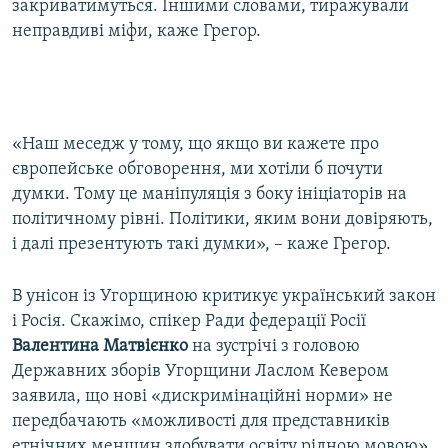
закриватимуться. Іншими словами, тиражували
неправдиві міфи, каже Грегор.
«Наш меседж у тому, що якщо ви кажете про
європейське обговорення, ми хотіли б почути
думки. Тому це маніпуляція з боку ініціаторів на
політичному рівні. Політики, яким вони довіряють,
і далі презентують такі думки», – каже Грегор.
В унісон із Угорщиною критикує український закон
і Росія. Скажімо, спікер Ради федерації Росії
Валентина Матвієнко
на зустрічі з головою
Державних зборів Угорщини Ласлом Кевером
заявила, що нові «дискримінаційні норми» не
передбачають «можливості для представників
етнічних меншин здобувати освіту рідною мовою».