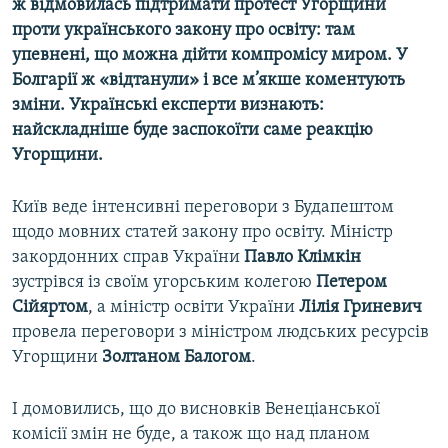
ж відмовилась підтримати протест Угорщини
проти українського закону про освіту: там
упевнені, що можна дійти компромісу миром. У
Болгарії ж «відтанули» і все м’якше коментують
зміни. Українські експерти визнають:
найскладніше буде заспокоїти саме реакцію
Угорщини.
Київ веде інтенсивні переговори з Будапештом
щодо мовних статей закону про освіту. Міністр
закордонних справ України
Павло Клімкін
зустрівся із своїм угорським колегою
Петером
Сійяртом
, а міністр освіти України
Лілія Гриневич
провела переговори з міністром людських ресурсів
Угорщини
Золтаном Балогом
.
І домовились, що до висновків Венеціанської
комісії змін не буде, а також що над планом