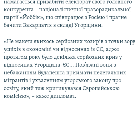
намагається привабити електорат свого головного
конкурента – націоналістичної праворадикальної
партії «Йоббік», що співпрацює з Росією і прагне
бачити Закарпаття в складі Угорщини.
«Не маючи якихось серйозних козирів з точки зору
успіхів в економіці чи відносинах із ЄС, адже
протягом року було декілька серйозних криз у
відносинах Угорщина-ЄС... Пов’язані вони з
небажанням Будапешта приймати нелегальних
мігрантів і ухваленням угорського закону про
освіту, який теж критикувався Європейською
комісією», – каже дипломат.