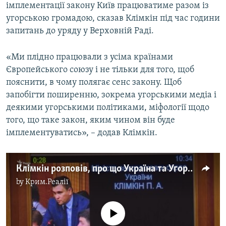
імплементації закону Київ працюватиме разом із
угорською громадою, сказав Клімкін під час години
запитань до уряду у Верховній Раді.
«Ми плідно працювали з усіма країнами
Європейського союзу і не тільки для того, щоб
пояснити, в чому полягає сенс закону. Щоб
запобігти поширенню, зокрема угорськими медіа і
деякими угорськими політиками, міфології щодо
того, що таке закон, яким чином він буде
імплементуватись», – додав Клімкін.
Клімкін розповів, про що Україна та Угорщина домовились щодо освіти (відео)
by
Крим.Реалії
No media source currently available