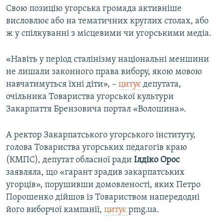
Свою позицію угорська громада активніше
висловлює або на тематичних круглих столах, або
ж у спілкуванні з місцевими чи угорськими медіа.
«Навіть у період сталінізму національні меншини
не лишали законного права вибору, якою мовою
навчатимуться їхні діти», –
цитує
депутата,
очільника Товариства угорської культури
Закарпаття Брензовича портал «Волошина».
А ректор Закарпатського угорського інституту,
голова Товариства угорських педагогів краю
(КМПС), депутат обласної ради
Ілдіко Орос
заявляла, що «гарант зрадив закарпатських
угорців», порушивши домовленості, яких Петро
Порошенко дійшов із Товариством напередодні
його виборчої кампанії,
цитує
pmg.ua.