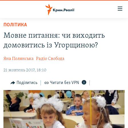
Доступність
посилання
Перейти
ПОЛІТИКА
до
НОВИНИ
Мовне питання: чи виходить
основного
ВОДА.КРИМ
матеріалу
домовитись із Угорщиною?
ВІДЕО ТА ФОТО
Перейти
до
Яна Полянська
Радіо Свобода
ПОЛІТИКА
основної
21 жовтень 2017, 18:10
БЛОГИ
навігації
Перейти
ПОГЛЯД
Поділитись
Читати без VPN
до
ІНТЕРВ'Ю
пошуку
ВСЕ ЗА ДЕНЬ
СПЕЦПРОЕКТИ
ЯК ОБІЙТИ БЛОКУВАННЯ
ДЕПОРТАЦІЯ