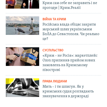
Крим сам себе не заправить і не
прогодує | Крим.Реалії
ВІЙНА ТА КРИМ
Російська влада обіцяє закрити
морський шлях українським
БпЛА до Севастополя. Чи реально
це?
СУСПІЛЬСТВО
«Крим – не Росія»: маркетплейс
Ozon припинив прийом нових
замовлень на Кримському
півострові
ПРАВА ЛЮДИНИ
Мить – і ти шпигун. Як у
кримських судах розглядають
звинувачення в держзраді