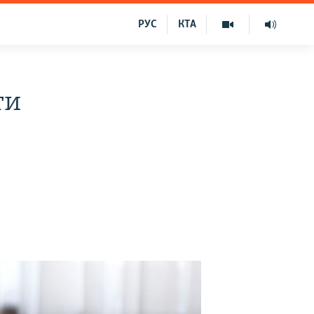
РУС
КТА
ти