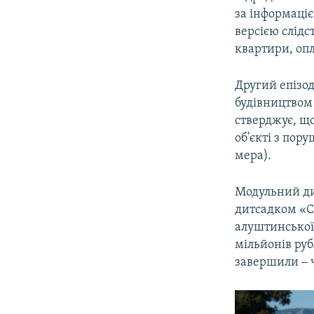
за інформаціє
версією слідс
квартири, опл
Другий епізод
будівництвом 
стверджує, що
об'єкті з пор
мера).
Модульний ди
дитсадком «Со
алуштинської 
мільйонів рубл
завершили ‒ ч