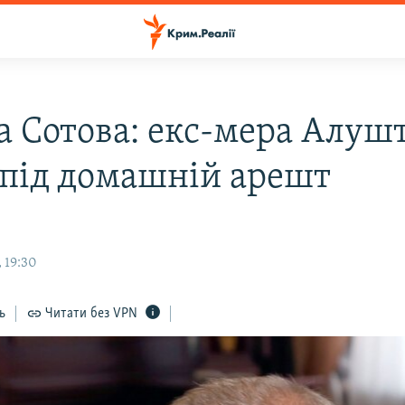
а Сотова: екс-мера Алуш
 під домашній арешт
 19:30
ь
Читати без VPN