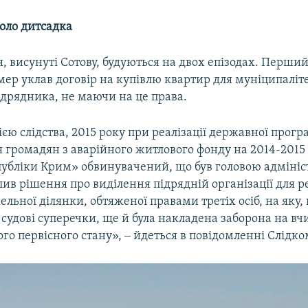
оло дитсадка
 висунуті Сотову, будуються на двох епізодах. Перший
мер уклав договір на купівлю квартир для муніципаліте
ідрядника, не маючи на це права.
єю слідства, 2015 року при реалізації державної прог
 громадян з аварійного житлового фонду на 2014-2015
публіки Крим» обвинувачений, що був головою адмініст
ив рішення про виділення підрядній організації для реа
льної ділянки, обтяженої правами третіх осіб, на яку, 
 судові суперечки, ще й була накладена заборона на в
го первісного стану», ‒ йдеться в повідомленні Слідко