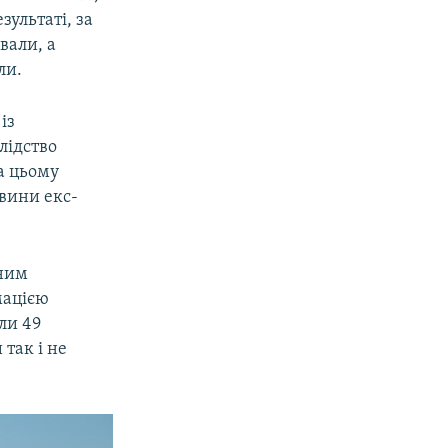
зультаті, за
вали, а
ли.
із
лідство
а цьому
 вини екс-
нним
мацією
ли 49
 так і не