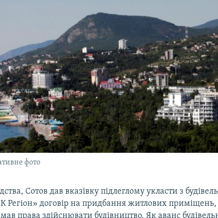
ативне фото
ідства, Сотов дав вказівку підлеглому укласти з будіве
К Регіон» договір на придбання житлових приміщень,
мав права здійснювати будівництво. Як аванс будівель