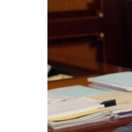
ВІДЕОУРОКИ «ELIFBE»
СВІДЧЕННЯ ОКУПАЦІЇ
УКРАЇНСЬКА ПРОБЛЕМА КРИМУ
ІНФОГРАФІКА