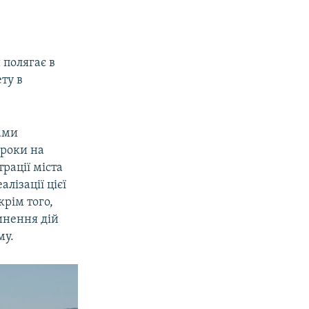
 полягає в
ту в
рами
 роки на
рації міста
лізації цієї
крім того,
чинення дій
му.