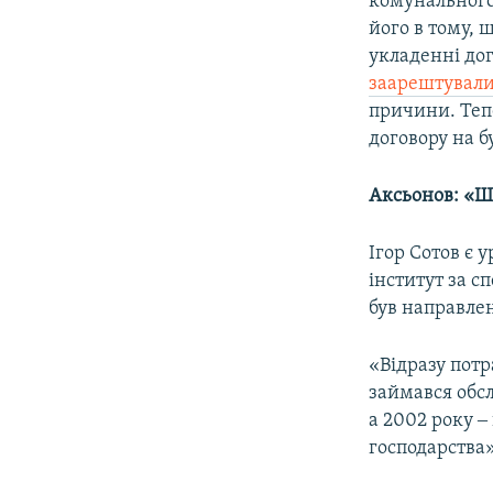
комунального
його в тому, 
укладенні дог
заарештувал
причини. Теп
договору на б
Аксьонов: «Ш
Ігор Сотов є 
інститут за с
був направле
«Відразу пот
займався обс
а 2002 року 
господарства»