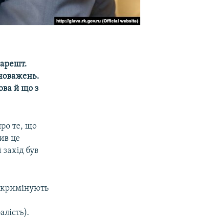
 арешт.
вноважень.
ова й що з
ро те, що
ив це
 захід був
інкримінують
алість).