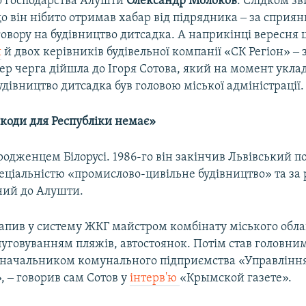
 господарства Алушти
Олександр Молоков
. Слідком з
що він нібито отримав хабар від підрядника ‒ за сприян
овору на будівництво дитсадка. А наприкінці вересня 
и
й двох керівників будівельної компанії «СК Регіон» ‒ з
ер черга дійшла до Ігоря Сотова, який на момент укла
удівництво дитсадка був головою міської адміністрації.
коди для Республіки немає»
уродженцем Білорусі. 1986-го він закінчив Львівський 
пеціальністю «промислово-цивільне будівництво» та за
ний до Алушти.
рапив у систему ЖКГ майстром комбінату міського обл
луговуванням пляжів, автостоянок. Потім став головни
‒ начальником комунального підприємства «Управління
, ‒ говорив сам Сотов у
інтерв'ю
«Крымской газете».