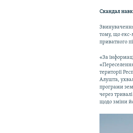
Скандал навк
Звинувачення,
тому, що екс-
приватного п
«За інформаці
«Переселення
території Рес
Алушта, ухвал
програми земе
через тривалі
щодо зміни йо