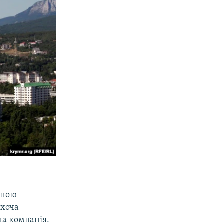
льною
 хоча
на компанія,