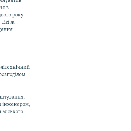
винуватив
ня в
цього року
 тієї ж
дення
політехнічний
 розподілом
аштування,
м інженером,
 міського