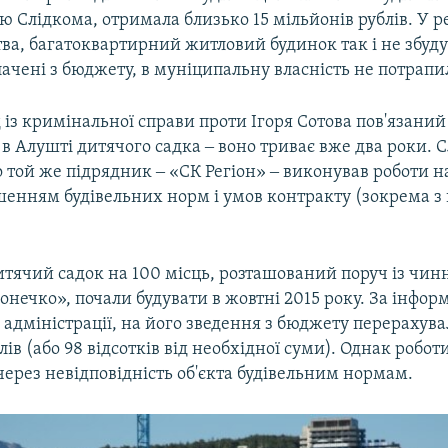
ю Слідкома, отримала близько 15 мільйонів рублів. У ре
тва, багатоквартирний житловий будинок так і не збуду
ачені з бюджету, в муніципальну власність не потрапи
 із кримінальної справи проти Ігоря Сотова пов'язаний 
в Алушті дитячого садка ‒ воно триває вже два роки. С
 той же підрядник ‒ «СК Регіон» ‒ виконував роботи н
ушенням будівельних норм і умов контракту (зокрема з
тячий садок на 100 місць, розташований поруч із чи
нечко», почали будувати в жовтні 2015 року. За інфор
адміністрації, на його зведення з бюджету перерахува
ів (або 98 відсотків від необхідної суми). Однак роботи
ерез невідповідність об'єкта будівельним нормам.