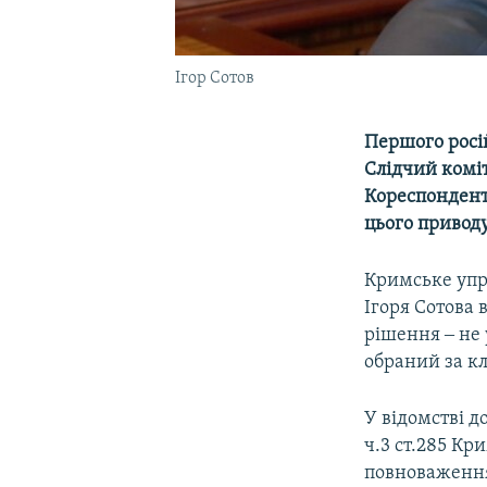
Ігор Сотов
Першого росі
Слідчий коміт
Кореспондент 
цього привод
Кримське упра
Ігоря Сотова 
рішення ‒ не 
обраний за к
У відомстві д
ч.3 ст.285 Кр
повноваженням