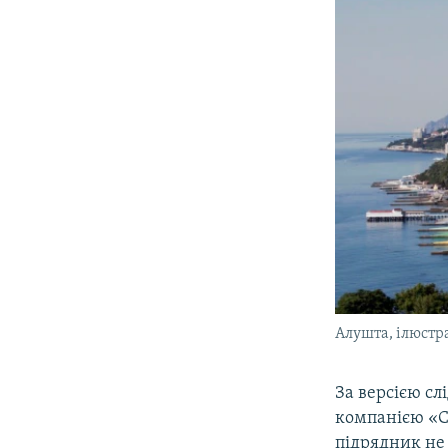
Алушта, ілюстр
За версією сл
компанією «С
підрядник не 