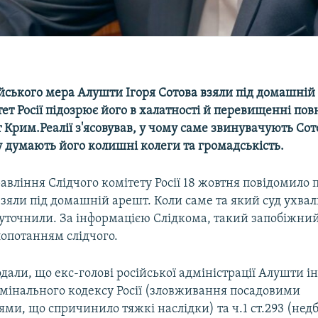
йського мера Алушти Ігоря Сотова взяли під домашній
ет Росії підозрює його в халатності й перевищенні по
Крим.Реалії з'ясовував, у чому саме звинувачують Сот
у думають його колишні колеги та громадськість.
вління Слідчого комітету Росії 18 жовтня повідомило п
взяли під домашній арешт. Коли саме та який суд ухвал
уточнили. За інформацією Слідкома, такий запобіжний
лопотанням слідчого.
одали, що екс-голові російської адміністрації Алушти 
имінального кодексу Росії (зловживання посадовими
и, що спричинило тяжкі наслідки) та ч.1 ст.293 (недб