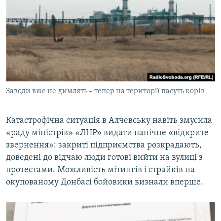
Заводи вже не димлять – тепер на території пасуть корів
Катастрофічна ситуація в Алчевську навіть змусила
«раду міністрів» «ЛНР» видати панічне «відкрите
звернення»: закриті підприємства розкрадають,
доведені до відчаю люди готові вийти на вулиці з
протестами. Можливість мітингів і страйків на
окупованому Донбасі бойовики визнали вперше.