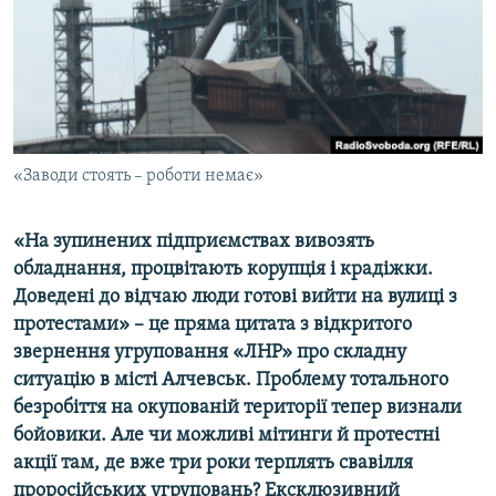
ВІДЕОУРОКИ «ELIFBE»
Русский
СВІДЧЕННЯ ОКУПАЦІЇ
Qırımtatar
УКРАЇНСЬКА ПРОБЛЕМА КРИМУ
ДОЛУЧАЙСЯ!
ІНФОГРАФІКА
«Заводи стоять – роботи немає»
«На зупинених підприємствах вивозять
Усі сайти RFE/RL
обладнання, процвітають корупція і крадіжки.
Доведені до відчаю люди готові вийти на вулиці з
протестами» – це пряма цитата з відкритого
звернення угруповання «ЛНР» про складну
ситуацію в місті Алчевськ. Проблему тотального
безробіття на окупованій території тепер визнали
бойовики. Але чи можливі мітинги й протестні
акції там, де вже три роки терплять свавілля
проросійських угруповань? Ексклюзивний