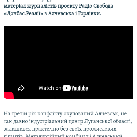
матеріал журналістів проекту Радіо Свобода
«Донбас.Реалії»
з Алчевська і Горлівки.
На третій рік конфлікту окупований Алчевськ, не
так давно індустріальний центр Луганської області,
залишився практично без своїх промислових
гігантів. Металургійний комбінат і Алчевський