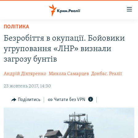
Доступність
посилання
Перейти
ПОЛІТИКА
до
НОВИНИ
Безробіття в окупації. Бойовики
основного
ВОДА.КРИМ
матеріалу
угруповання «ЛНР» визнали
ВІДЕО ТА ФОТО
Перейти
загрозу бунтів
до
ПОЛІТИКА
основної
Андрій Діхтяренко
Микола Самарцев
Донбас. Реалії
БЛОГИ
навігації
Перейти
23 жовтень 2017, 14:30
ПОГЛЯД
до
ІНТЕРВ'Ю
Поділитись
Читати без VPN
пошуку
ВСЕ ЗА ДЕНЬ
СПЕЦПРОЕКТИ
ЯК ОБІЙТИ БЛОКУВАННЯ
ДЕПОРТАЦІЯ