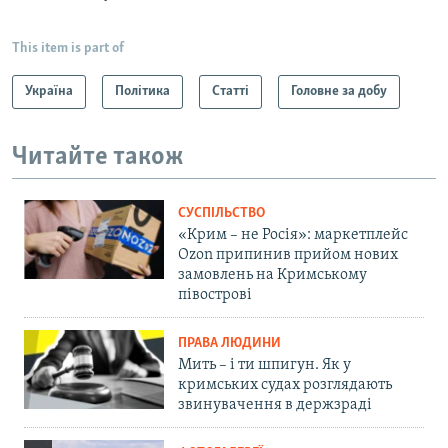
This item is part of
Україна
Політика
Статті
Головне за добу
Читайте також
СУСПІЛЬСТВО
«Крим – не Росія»: маркетплейс
Ozon припинив прийом нових
замовлень на Кримському
півострові
ПРАВА ЛЮДИНИ
Мить – і ти шпигун. Як у
кримських судах розглядають
звинувачення в держзраді