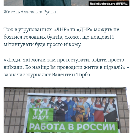
Житель Алчевська Руслан
Тож в угрупованнях «ЛНР» та «ДНР» можуть не
боятися голодних бунтів, схоже, що невдовзі і
мітингувати буде просто нікому.
«Люди, які могли там протестувати, звідти просто
виїхали. Бо навіщо їм проводити життя в підвалі?» –
зазначає журналіст Валентин Торба.