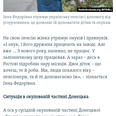
Інна Федорівна отримує українську пенсію і допомогу від
угоруповання, це дозволяє їй допомагати дітям та онукам
На свою пенсію жінка утримує онуків і правнуків.
«І онук, і його дружина працюють на заводі. Але
вже ... З нового року, напевно, не працює. У
залізничному цеху працював. А зараз – десь в
Ростові підробляє пару місяців. Двоє діток – що
хочеш, те й роби. Ми, люди похилого віку –
пенсіонери, та й те допомагаємо їм», – зізнається
Інна Федорівна.
Ситуація в окупованій частині Донецька
А ось у сусідній окупованій частині Донецької