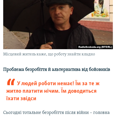
Місцевий житель каже, що роботу знайти кладно
Проблема безробіття й альтернатива від бойовиків
У людей роботи немає! Їм за те ж
житло платити нічим. Їм доводиться
їхати звідси
Сьогодні тотальне безробіття після війни – головна