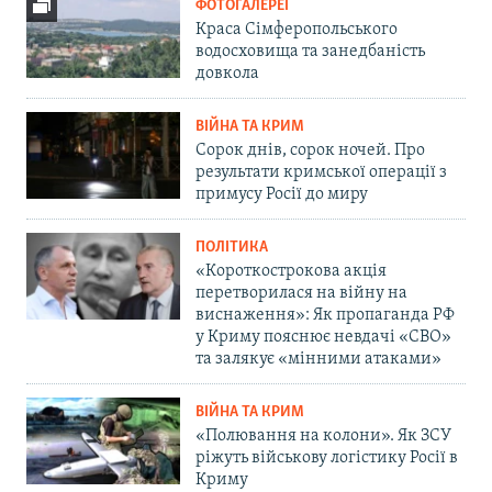
ФОТОГАЛЕРЕЇ
Краса Сімферопольського
водосховища та занедбаність
довкола
ВІЙНА ТА КРИМ
Сорок днів, сорок ночей. Про
результати кримської операції з
примусу Росії до миру
ПОЛІТИКА
«Короткострокова акція
перетворилася на війну на
виснаження»: Як пропаганда РФ
у Криму пояснює невдачі «СВО»
та залякує «мінними атаками»
ВІЙНА ТА КРИМ
«Полювання на колони». Як ЗСУ
ріжуть військову логістику Росії в
Криму