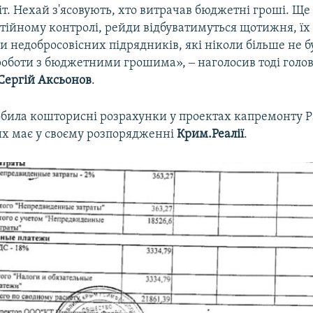
іт. Нехай з'ясовують, хто витрачав бюджетні гроші. Ще 
стійному контролі, рейди відбуватимуться щотижня, ї
и недобросовісних підрядників, які ніколи більше не б
роботи з бюджетними грошима», ‒ наголосив тоді голов
Сергій Аксьонов
.
обила кошторисні розрахунки у проектах капремонту Р
ких має у своєму розпорядженні
Крим.Реалії
.