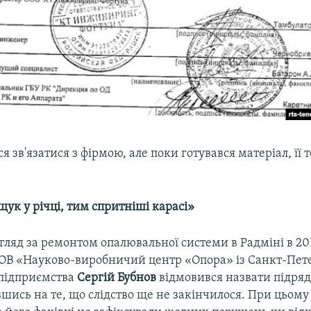
 зв'язатися з фірмою, але поки готувався матеріал, її 
ук у річці, тим спритніші карасі»
ляд за ремонтом опалювальної системи в Радміні в 20
ОВ «Науково-виробничий центр «Опора» із Санкт-Пете
підприємства
Сергій Бубнов
відмовився назвати підряд
авшись на те, що слідство ще не закінчилося. При цьому