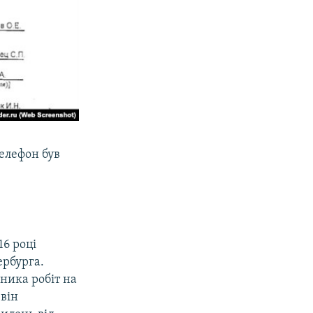
телефон був
16 році
рбурга.
ника робіт на
 він