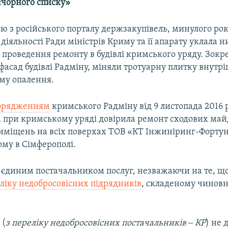
«чорного списку»
ю з російського порталу держзакупівель, минулого рок
діяльності Ради міністрів Криму та її апарату уклала н
 проведення ремонту в будівлі кримського уряду. Зокр
асад будівлі Радміну, міняли тротуарну плитку внутрі
ему опалення.
орядженням
кримського Радміну від 9 листопада 2016 
а при кримському уряді довірила ремонт сходових май
приміщень на всіх поверхах ТОВ «КТ Інжиніринг-Фортун
ому в Сімферополі.
 єдиним постачальником послуг, незважаючи на те, що
ліку недобросовісних підрядників
, складеному чинов
 (
з переліку недобросовісних постачальників ‒ КР
) не 