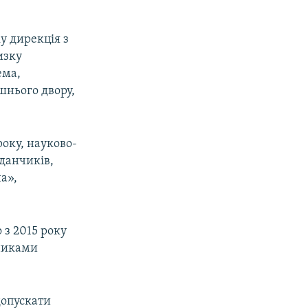
у дирекція з
изку
ема,
шнього двору,
року, науково-
данчиків,
а»,
 з 2015 року
никами
допускати