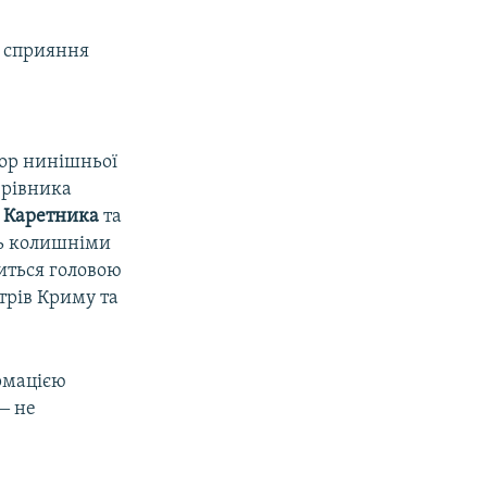
а сприяння
пор нинішньої
ерівника
я Каретника
та
ть колишніми
иться головою
трів Криму та
ормацією
 ‒ не