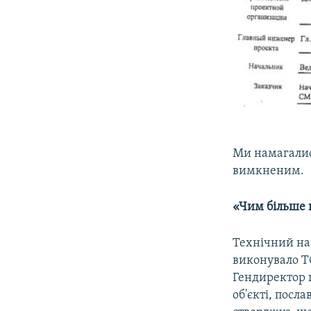
Ми намагалися
вимкненим.
«Чим більше щ
Технічний наг
виконувало Т
Гендиректор 
об'єкті, посл