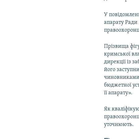
У повідомлен
апарату Ради 
правоохоронця
Прізвища фіг
кримської вл
дирекції із з
його заступн
чиновниками, 
бюджетної уст
її апарату».
Як кваліфікую
правоохоронці
уточнюють.