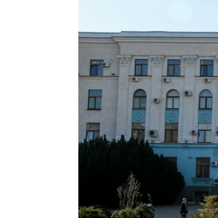
ВІДЕОУРОКИ «ELIFBE»
СВІДЧЕННЯ ОКУПАЦІЇ
УКРАЇНСЬКА ПРОБЛЕМА КРИМУ
ІНФОГРАФІКА