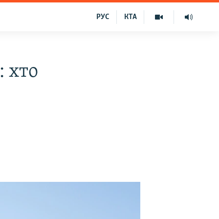
РУС
КТА
: хто