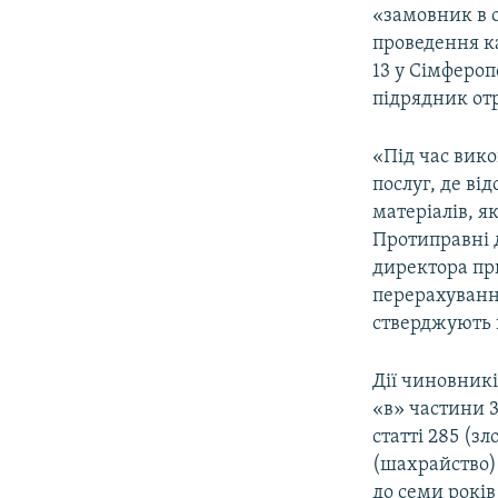
«замовник в 
проведення ка
13 у Сімфероп
підрядник от
«Під час вик
послуг, де ві
матеріалів, я
Протиправні д
директора пр
перерахування
стверджують 
Дії чиновникі
«в» частини 
статті 285 (з
(шахрайство)
до семи років