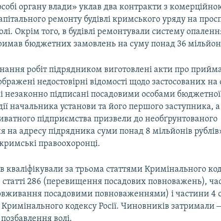
особі органу влади» уклав два контракти з комерційно
пітального ремонту будівлі кримського уряду на просп
олі. Окрім того, в будівлі ремонтували систему опаленн
римав бюджетних замовлень на суму понад 36 мільйоні
онання робіт підрядником виготовлені акти про прий
дображені недостовірні відомості щодо застосованих на о
кі незаконно підписані посадовими особами бюджетної
ії начальника установи та його першого заступника, 
иватного підприємства призвели до необґрунтованого
 на адресу підрядника суми понад 8 мільйонів рублів»
кримські правоохоронці.
в кваліфікували за трьома статтями Кримінального коде
3 статті 286 (перевищення посадових повноважень), ча
ловживання посадовими повноваженнями) і частини 4 с
 Кримінального кодексу Росії. Чиновників затримали ‒
 позбавлення волі.