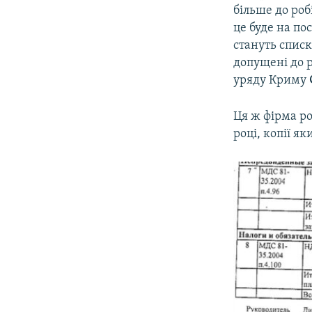
більше до роб
це буде на по
стануть списк
допущені до 
уряду Криму
Ця ж фірма р
році, копії я