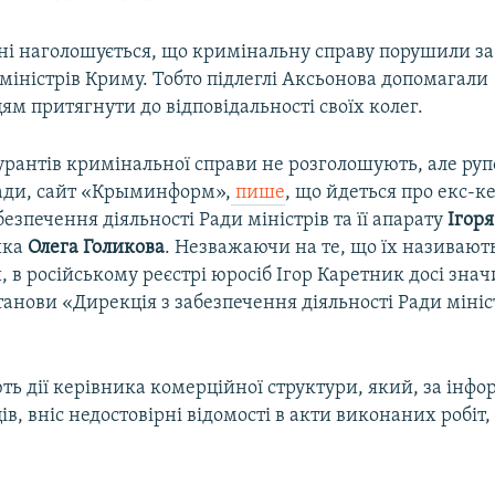
ні наголошується, що кримінальну справу порушили з
міністрів Криму. Тобто підлеглі Аксьонова допомагали
м притягнути до відповідальності своїх колег.
урантів кримінальної справи не розголошують, але ру
ади, сайт «Крыминформ»,
пише
, що йдеться про екс-к
абезпечення діяльності Ради міністрів та її апарату
Ігор
ика
Олега Голикова
. Незважаючи на те, що їх називаю
в російському реєстрі юросіб Ігор Каретник досі знач
анови «Дирекція з забезпечення діяльності Ради мініс
ть дії керівника комерційної структури, який, за інф
в, вніс недостовірні відомості в акти виконаних робіт,