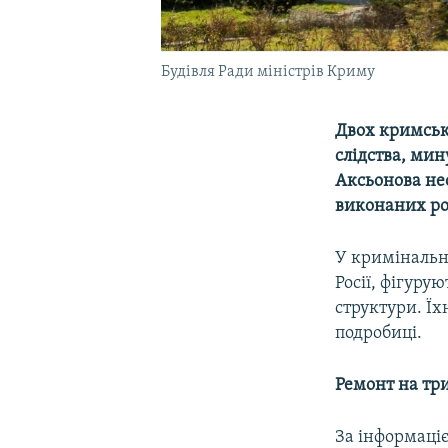
Будівля Ради міністрів Криму
Двох кримськи
слідства, мину
Аксьонова не
виконаних роб
У кримінальн
Росії, фігуру
структури. Їх
подробиці.
Ремонт на три
За інформаціє