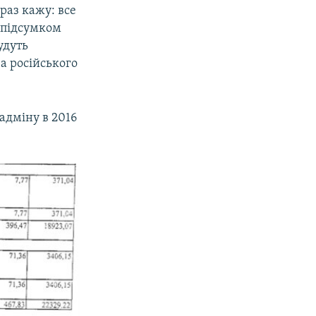
раз кажу: все
х підсумком
удуть
а російського
адміну в 2016