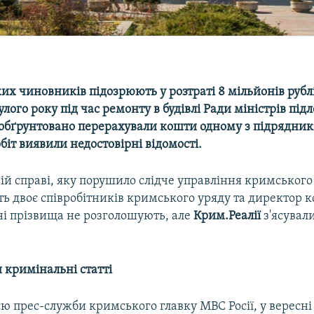
х чиновників підозрюють у розтраті 8 мільйонів рублі
лого року під час ремонту в будівлі Ради міністрів підл
обґрунтовано перерахували кошти одному з підрядникі
іт виявили недостовірні відомості.
ій справі, яку порушило слідче управління кримського
ють двоє співробітників кримського уряду та директор 
ні прізвища не розголошують, але
Крим.Реалії
з'ясували
 кримінальні статті
ю прес-служби кримського главку МВС Росії, у вересні