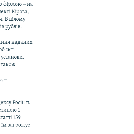
ю фірмою ‒ на
екті Кірова,
я. В цілому
в рублів.
мання наданих
б'єкті
 установи.
а також
, ‒
ксу Росії: п.
стиною 1
татті 159
 їм загрожує