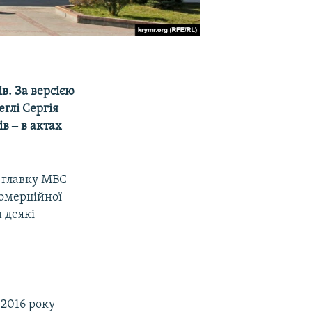
в. За версією
еглі Сергія
в ‒ в актах
 главку МВС
комерційної
 деякі
 2016 року