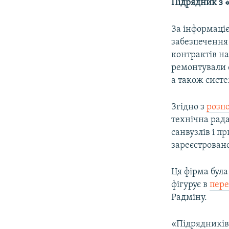
Підрядник з 
За інформаціє
забезпечення 
контрактів на
ремонтували ф
а також сист
Згідно з
розп
технічна рад
санвузлів і 
зареєстрован
Ця фірма була
фігурує в
пере
Радміну.
«Підрядників