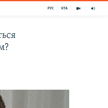
РУС
КТА
ться
м?