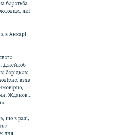
на боротьба
лотовим, які
 а в Анкарі
свого
и. Джейкоб
ою борідкою,
овірно, взяв
 ймовірно,
оян, Жданов…
і».
, що в разі,
тво
ж дня