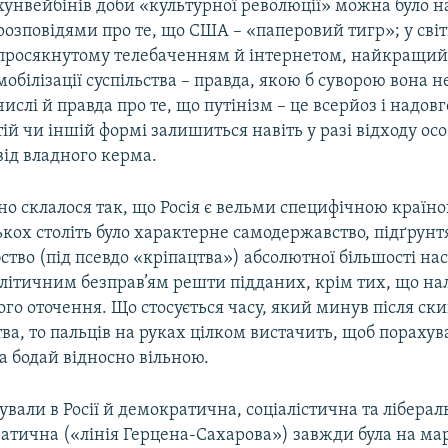
хунвейбінів доби «культурної революції» можна було 
розповідями про те, що США – «паперовий тигр»; у світ
просякнутому телебаченням й інтернетом, найкращий
мобілізації суспільства – правда, якою б суворою вона не
числі й правда про те, що путінізм – це всерйоз і надовго
тій чи іншій формі залишиться навіть у разі відходу ос
від владного керма.
о склалося так, що Росія є вельми специфічною країно
кох століть було характерне самодержавство, підґрунт
ство (під псевдо «кріпацтва») абсолютної більшості на
олітичним безправ’ям решти підданих, крім тих, що н
го оточення. Що стосується часу, який минув після ск
а, то пальців на руках цілком вистачить, щоб порахув
ла бодай відносно вільною.
ували в Росії й демократична, соціалістична та лібераль
тична («лінія Герцена-Сахарова») завжди була на марг