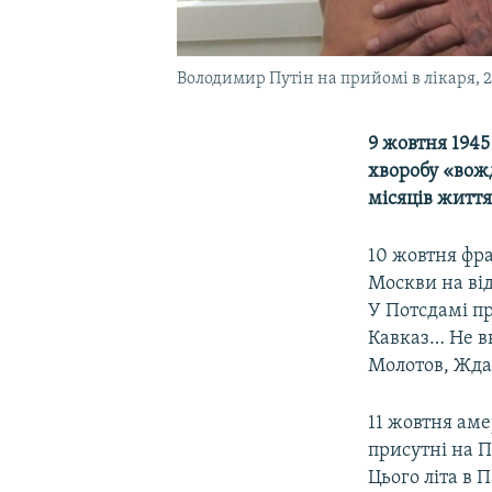
Володимир Путін на прийомі в лікаря, 2
9 жовтня 1945
хворобу «вож
місяців життя
10 жовтня фра
Москви на ві
У Потсдамі пр
Кавказ… Не вк
Молотов, Ждан
11 жовтня ам
присутні на 
Цього літа в 