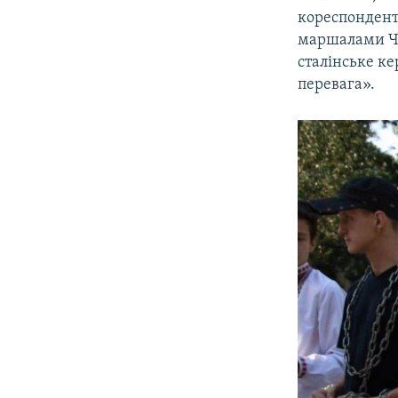
кореспондент
маршалами Чер
сталінське ке
перевага».