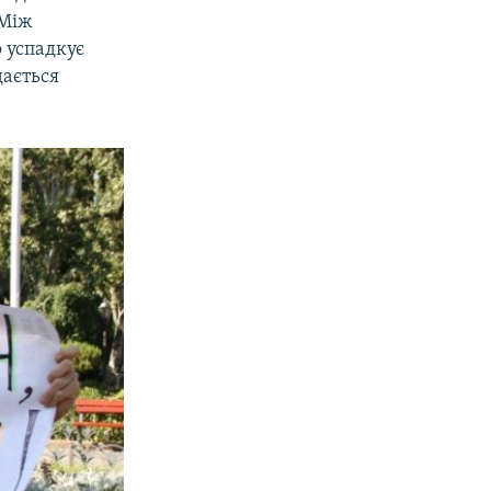
«Між
о успадкує
дається