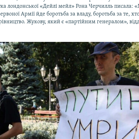
ка лондонської «Дейлі мейл» Рона Черчилль писала: 
воної Армії йде боротьба за владу, боротьба за те, хт
рівництво. Жукову, який є «партійним генералом», від