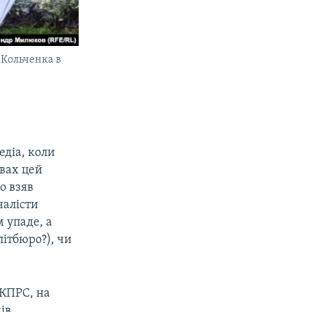
 Кольченка в
едіа, коли
йвах цей
о взяв
налісти
 упаде, а
літбюро?), чи
 КПРС, на
ків…