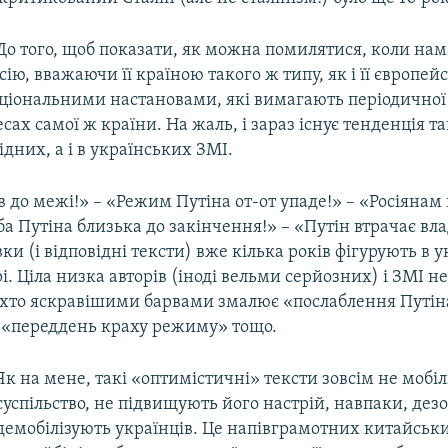
 До того, щоб показати, як можна помилятися, коли на
ію, вважаючи її країною такого ж типу, як і її європейсь
ціональними настановами, які вимагають періодичної 
есах самої ж країни. На жаль, і зараз існує тенденція та
ідних, а і в українських ЗМІ.
 до межі!» – «Режим Путіна от-от упаде!» – «Росіянам
ба Путіна близька до закінчення!» – «Путін втрачає вла
ки (і відповідні тексти) вже кілька років фігурують в 
і. Ціла низка авторів (іноді вельми серйозних) і ЗМІ н
 хто яскравішими барвами змалює «послаблення Путіна
 «переддень краху режиму» тощо.
Як на мене, такі «оптимістичні» тексти зовсім не мобі
суспільство, не підвищують його настрій, навпаки, дезо
демобілізують українців. Це напівграмотних китайськ