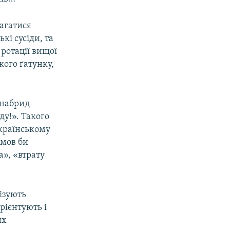
магатися
кі сусіди, та
ротації вищої
кого ґатунку,
 набрид
ду!». Такого
українському
емов би
», «втрату
лізують
рієнтують і
их