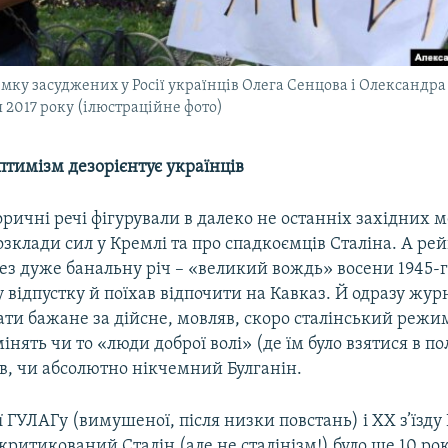
имку засуджених у Росії українців Олега Сенцова і Олександра
я 2017 року (ілюстраційне фото)
тимізм дезорієнтує українців
ричні речі фігурували в далеко не останніх західних м
зклади сил у Кремлі та про спадкоємців Сталіна. А ре
ез дуже банальну річ – «великий вождь» восени 1945-г
 відпустку й поїхав відпочити на Кавказ. Й одразу жур
ти бажане за дійсне, мовляв, скоро сталінський режим
інять чи то «люди доброї волі» (де їм було взятися в по
, чи абсолютно нікчемний Булганін.
ії ГУЛАГу (вимушеної, після низки повстань) і ХХ з’їзду
критикований Сталін (але не сталінізм!) було ще 10 ро