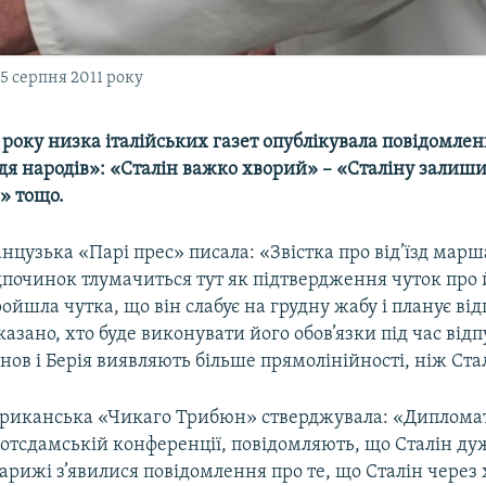
5 серпня 2011 року
 року низка італійських газет опублікувала повідомле
дя народів»: «Сталін важко хворий» – «Сталіну залиши
» тощо.
нцузька «Парі прес» писала: «Звістка про від’їзд марш
дпочинок тлумачиться тут як підтвердження чуток про 
ойшла чутка, що він слабує на грудну жабу і планує ві
азано, хто буде виконувати його обов’язки під час від
ов і Берія виявляють більше прямолінійності, ніж Ста
ериканська «Чикаго Трибюн» стверджувала: «Дипломат
Потсдамській конференції, повідомляють, що Сталін д
Парижі з’явилися повідомлення про те, що Сталін через