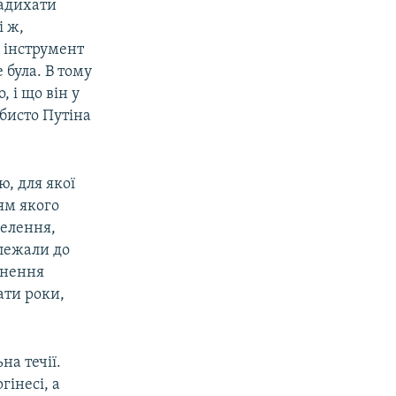
надихати
і ж,
 інструмент
 була. В тому
, і що він у
обисто Путіна
ю, для якої
ям якого
селення,
алежали до
инення
ати роки,
на течії.
інесі, а