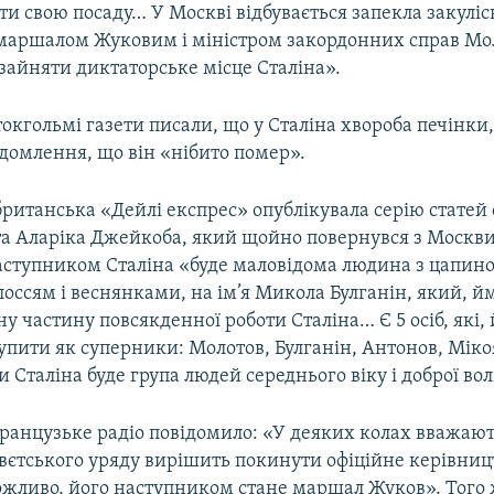
и свою посаду… У Москві відбувається запекла закуліс
 маршалом Жуковим і міністром закордонних справ Мо
зайняти диктаторське місце Сталіна».
токгольмі газети писали, що у Сталіна хвороба печінки,
ідомлення, що він «нібито помер».
британська «Дейлі експрес» опублікувала серію статей 
а Аларіка Джейкоба, який щойно повернувся з Москв
аступником Сталіна «буде маловідома людина з цапин
оссям і веснянками, на ім’я Микола Булганін, який, йм
ну частину повсякденної роботи Сталіна… Є 5 осіб, які,
упити як суперники: Молотов, Булганін, Антонов, Мік
Сталіна буде група людей середнього віку і доброї вол
ранцузьке радіо повідомило: «У деяких колах вважають
овєтського уряду вирішить покинути офіційне керівниц
ожливо, його наступником стане маршал Жуков». Того 