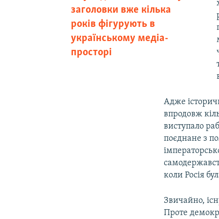
заголовки вже кілька
років фігурують в
українському медіа-
просторі
Адже історичн
впродовж кіль
виступало раб
поєднане з п
імператорсько
самодержавств
коли Росія бу
Звичайно, існ
Проте демокра