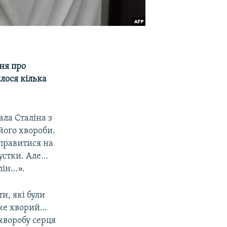
ння про
лося кілька
ала Сталіна з
його хвороби.
дправитися на
пустки. Але…
лін…».
и, які були
уже хворий…
 хворобу серця