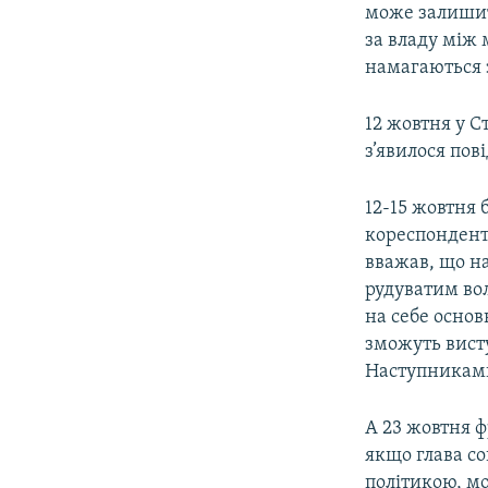
може залишит
за владу між
намагаються 
12 жовтня у С
з’явилося пов
12-15 жовтня 
кореспондент
вважав, що н
рудуватим вол
на себе основ
зможуть вист
Наступниками 
А 23 жовтня ф
якщо глава с
політикою, м