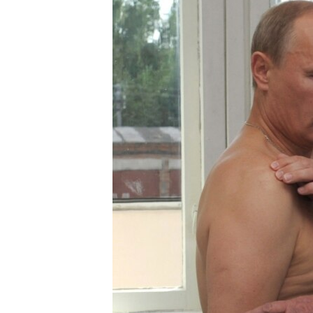
ВІДЕОУРОКИ «ELIFBE»
СВІДЧЕННЯ ОКУПАЦІЇ
УКРАЇНСЬКА ПРОБЛЕМА КРИМУ
ІНФОГРАФІКА