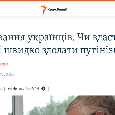
вання українців. Чи вдас
і швидко здолати путініз
ький
7, 20:30
ь
Читати без VPN