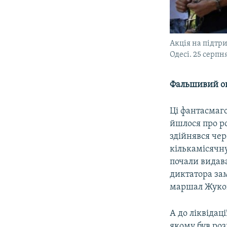
Акція на підтр
Одесі. 25 серпн
Фальшивий оп
Ці фантасмаго
йшлося про ро
здійнявся чер
кількамісячну
почали видава
диктатора зам
маршал Жуков
А до ліквідац
якому був роз