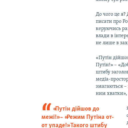
До чого це я?
писати про Рос
керуючись ра
влади в інтер
не лише в зах
«Путін дійшов
Путін!» – «До
штибу заголов
медіа-простор
змагаються –
ним хватки»,
«Путін дійшов до
межі!» – «Режим Путіна от-
от упаде!» Такого штибу