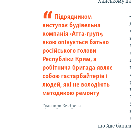
Ханському па
Підрядником
виступає будівельна
компанія «Атта-груп»,
якою опікується батько
російського голови
Республіки Крим, а
робітнича бригада являє
собою гастарбайтерів і
людей, які не володіють
методикою ремонту
Гульнара Бекірова
що йде банал