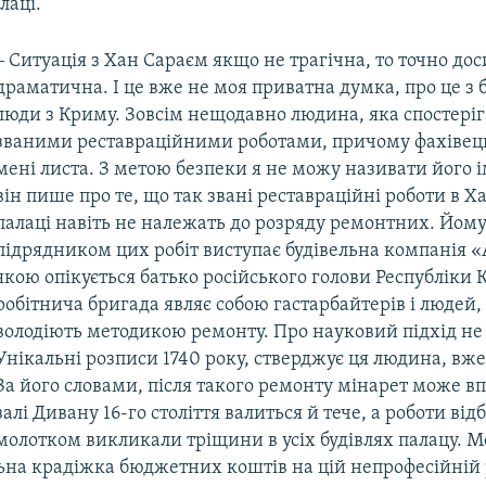
лаці.
‒ Ситуація з Хан Сараєм якщо не трагічна, то точно дос
драматична. І це вже не моя приватна думка, про це з
люди з Криму. Зовсім нещодавно людина, яка спостеріга
званими реставраційними роботами, причому фахівець
мені листа. З метою безпеки я не можу називати його ім
він пише про те, що так звані реставраційні роботи в 
палаці навіть не належать до розряду ремонтних. Йому
підрядником цих робіт виступає будівельна компанія «
якою опікується батько російського голови Республіки 
робітнича бригада являє собою гастарбайтерів і людей, 
володіють методикою ремонту. Про науковий підхід не
Унікальні розписи 1740 року, стверджує ця людина, вже
За його словами, після такого ремонту мінарет може вп
залі Дивану 16-го століття валиться й тече, а роботи ві
молотком викликали тріщини в усіх будівлях палацу. Ме
ьна крадіжка бюджетних коштів на цій непрофесійній р