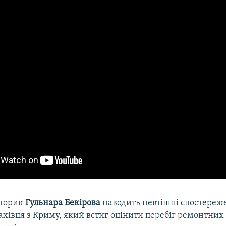
сторик
Гульнара Бекірова
наводить невтішні спостереж
хівця з Криму, який встиг оцінити перебіг ремонтних 