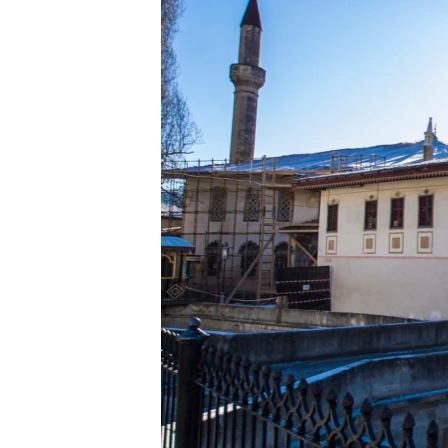
ВІДЕОУРОКИ «ELIFBE»
СВІДЧЕННЯ ОКУПАЦІЇ
УКРАЇНСЬКА ПРОБЛЕМА КРИМУ
ІНФОГРАФІКА