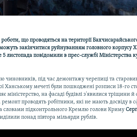
 роботи, що проводяться на території Бахчисарайськог
 можуть закінчитися руйнуванням головного корпусу 
е 5 листопада повідомили в прес-службі Міністерства 
єю чиновників, під час демонтажу черепиці та старов
ої Ханському мечеті були пошкоджені розписи 18-го ст
ляє міністерство, на фасаді будівлі з'явилися тріщини й
 ремонт проводять робітники, які не мають досвіду в с
 За словами підконтрольного Кремлю голови Криму
Серг
виділили понад півтора мільярди рублів.