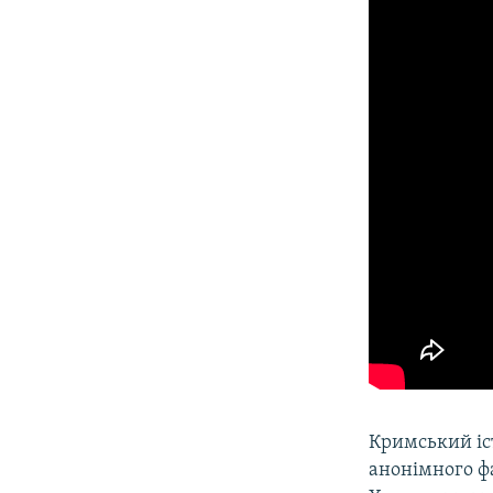
​Кримський і
анонімного фа