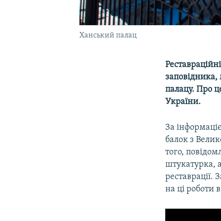
Ханський палац
Реставраційні
заповідника,
палацу. Про ц
України.
За інформаці
балок з Велик
того, повідом
штукатурка, а
реставрації.
на ці роботи 