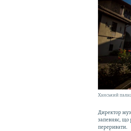
Ханський пала
​Директор муз
запевняє, що
переривати.