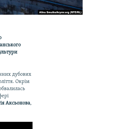
о
Ханського
культури
инних дубових
оліття. Окрім
 обвалилась
фері
ія Аксьонова
,