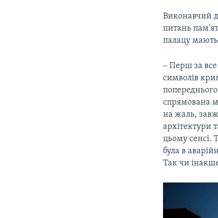
​Виконавчий 
питань пам'я
палацу мають
‒ Перш за все
символів кри
попереднього 
спрямована мі
на жаль, завж
архітектури т
цьому сенсі. 
була в аварійн
Так чи інакше