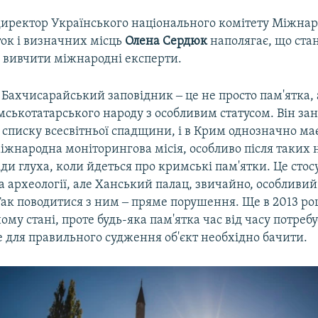
директор Українського національного комітету Міжнар
ток і визначних місць
Олена Сердюк
наполягає, що ста
 вивчити міжнародні експерти.
 Бахчисарайський заповідник ‒ це не просто пам'ятка, 
мськотатарського народу з особливим статусом. Він за
списку всесвітньої спадщини, і в Крим однозначно ма
жнародна моніторингова місія, особливо після таких н
ди глуха, коли йдеться про кримські пам'ятки. Це стосу
а археології, але Ханський палац, звичайно, особливий 
Так поводитися з ним ‒ пряме порушення. Ще в 2013 роц
ому стані, проте будь-яка пам'ятка час від часу потребу
 для правильного судження об'єкт необхідно бачити.