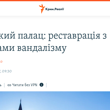
кий палац: реставрація з
ами вандалізму
ко
, 09:30
ь
Читати без VPN