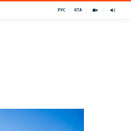
РУС
КТА