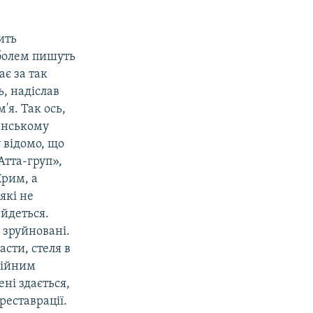
ить
 болем пишуть
є за так
, надіслав
'я. Так ось,
Ханському
 відомо, що
Атта-груп»,
Крим, а
які не
 йдеться.
 зруйновані.
асти, стеля в
дбійним
ні здається,
еставрації.