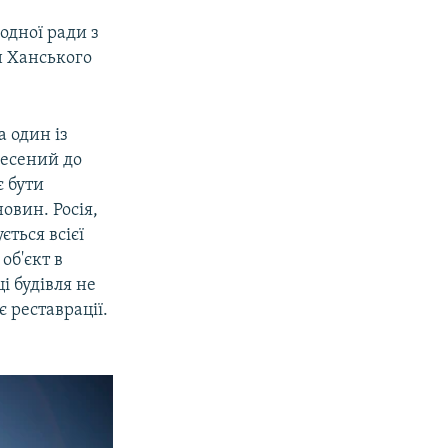
одної ради з
н Ханського
а один із
несений до
є бути
овин. Росія,
ється всієї
об'єкт в
і будівля не
є реставрації.