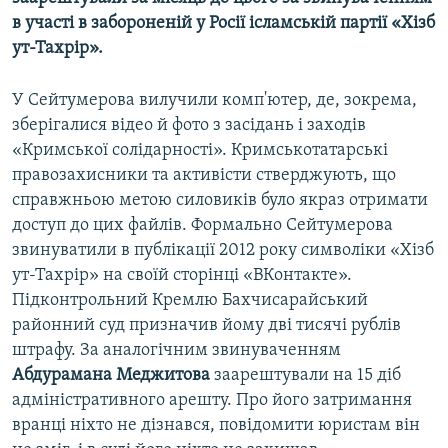
в участі в забороненій у Росії ісламській партії «Хізб
ут-Тахрір».
У Сейтумерова вилучили комп'ютер, де, зокрема,
зберігалися відео й фото з засідань і заходів
«Кримської солідарності». Кримськотатарські
правозахисники та активісти стверджують, що
справжньою метою силовиків було якраз отримати
доступ до цих файлів. Формально Сейтумерова
звинуватили в публікації 2012 року символіки «Хізб
ут-Тахрір» на своїй сторінці «ВКонтакте».
Підконтрольний Кремлю Бахчисарайський
районний суд призначив йому дві тисячі рублів
штрафу. За аналогічним звинуваченням
Абдурамана Меджитова
заарештували на 15 діб
адміністративного арешту. Про його затримання
вранці ніхто не дізнався, повідомити юристам він