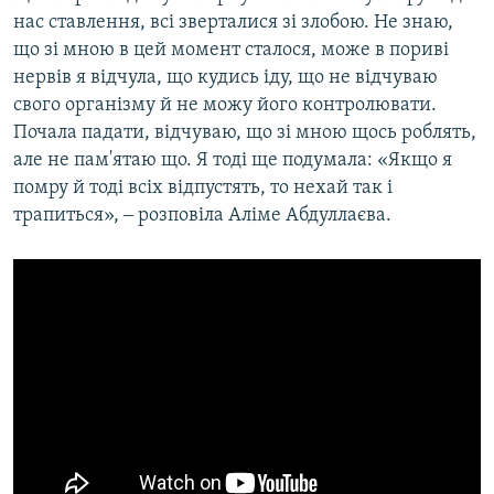
нас ставлення, всі зверталися зі злобою. Не знаю,
що зі мною в цей момент сталося, може в пориві
нервів я відчула, що кудись іду, що не відчуваю
свого організму й не можу його контролювати.
Почала падати, відчуваю, що зі мною щось роблять,
але не пам'ятаю що. Я тоді ще подумала: «Якщо я
помру й тоді всіх відпустять, то нехай так і
трапиться», ‒ розповіла Аліме Абдуллаєва.