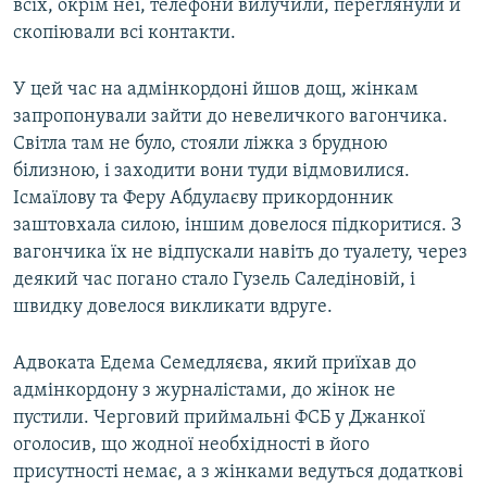
всіх, окрім неї, телефони вилучили, переглянули й
скопіювали всі контакти.
У цей час на адмінкордоні йшов дощ, жінкам
запропонували зайти до невеличкого вагончика.
Світла там не було, стояли ліжка з брудною
білизною, і заходити вони туди відмовилися.
Ісмаїлову та Феру Абдулаєву прикордонник
заштовхала силою, іншим довелося підкоритися. З
вагончика їх не відпускали навіть до туалету, через
деякий час погано стало Гузель Саледіновій, і
швидку довелося викликати вдруге.
Адвоката Едема Семедляєва, який приїхав до
адмінкордону з журналістами, до жінок не
пустили. Черговий приймальні ФСБ у Джанкої
оголосив, що жодної необхідності в його
присутності немає, а з жінками ведуться додаткові