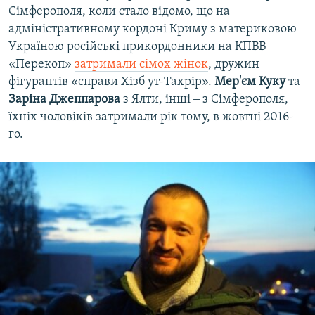
Сімферополя, коли стало відомо, що на
адміністративному кордоні Криму з материковою
Україною російські прикордонники на КПВВ
«Перекоп»
затримали сімох жінок
, дружин
фігурантів «справи Хізб ут-Тахрір».
Мер'єм Куку
та
Заріна Джеппарова
з Ялти, інші ‒ з Сімферополя,
їхніх чоловіків затримали рік тому, в жовтні 2016-
го.