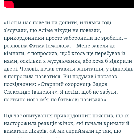
«Потім нас повели на допити, й тільки тоді
з'ясували, що Аліме нікуди не повезли,
прикордонники просто заборонили це зробити, ‒
розповіла Фатма Ісмаїлова. ‒ Мене завели до
кімнати, я попросила, щоб хтось ще перебував із
нами, оскільки я мусульманка, або хоча б відкрили
двері. Чоловік почав ставити запитання, у відповідь
я попросила назватися. Він подумав і показав
посвідчення: «Старший охоронець Задов
Олександр Іванович». Я потім, щоб не забути,
постійно його ім'я-по батькові називала».
Під час опитування прикордонник пояснив, що їх
насторожила реакція жінок, які почали кричати й
вимагати лікарів. «А ми сприймали це так, що