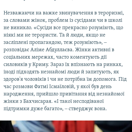
Незважаючи на важке звинувачення в тероризмі,
за словами жінок, проблем із сусідами чи в школі
не виникло. «Сусіди все прекрасно розуміють, що
ніякі ми не терористи. Та й люди, якщо не
засліплені пропагандою, теж розуміють», ‒
розповідає Аліме Абдуллаєва. Жінки активні в
соціальних мережах, часто коментують дії
силовиків у Криму. Зараз їх впізнають на ринках,
іноді підходять незнайомі люди й запитують, як
здоров'я чоловіків і чи не потрібна їм допомога. Під
час розмови Фатмі Ісмаїловій, у якої був день
народження, прийшло привітання від незнайомої
жінки з Бахчисарая. «І такої несподіваної
підтримки дуже багато», ‒ стверджує вона.