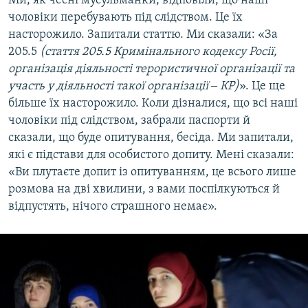
Ми, як чесні мусульманки, відповіли, що наші
чоловіки перебувають під слідством. Це їх
насторожило. Запитали статтю. Ми сказали: «За
205.5
(стаття 205.5 Кримінального кодексу Росії,
організація діяльності терористичної організації та
участь у діяльності такої організації ‒ КР)
». Це ще
більше їх насторожило. Коли дізналися, що всі наші
чоловіки під слідством, забрали паспорти й
сказали, що буде опитування, бесіда. Ми запитали,
які є підстави для особистого допиту. Мені сказали:
«Ви плутаєте допит із опитуванням, це всього лише
розмова на дві хвилини, з вами поспілкуються й
відпустять, нічого страшного немає».