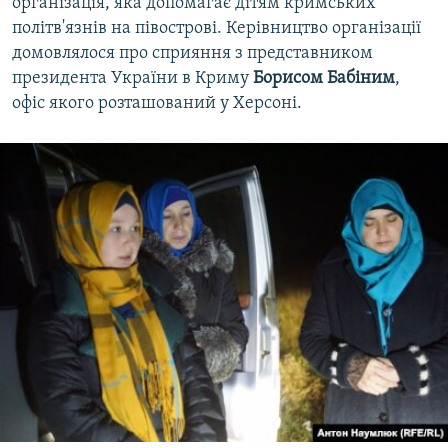
організація, яка допомагає дітям кримських
політв'язнів на півострові. Керівництво організації
домовлялося про сприяння з представником
президента України в Криму
Борисом Бабіним
,
офіс якого розташований у Херсоні.