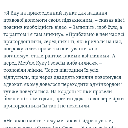
«Я йду на прикордонний пункт для надання
правової допомоги своїм підзахисним, ‒ сказав він і
пояснив необхідність відео. ‒ Запишіть, щоб було, а
то раптом і я там зникну». «Приблизно в цей час всі
прикордонники, серед них і ті, які кричали на нас,
погрожували» провести опитування «по-
поганому», стали раптом такими ввічливими. А
перед Мер'єм Куку і зовсім вибачилися», ‒
розповіли жінки. Через півгодини їх усіх
відпустили, ще через двадцять хвилин повернувся
адвокат, якому довелося переходити адмінкордон і
тут же повертатися. На кордоні жінки провели
більше ніж сім годин, причин додаткової перевірки
прикордонники їм так і не пояснили.
«Не знаю навіть, чому ми так всі відреагували, ‒