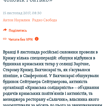
чоловік і батько»
ВІДЕОУРОКИ «ELIFBE»
Русский
СВІДЧЕННЯ ОКУПАЦІЇ
15 листопад 2017, 08:30
Qırımtatar
Антон Наумлюк
Радио Свобода
УКРАЇНСЬКА ПРОБЛЕМА КРИМУ
ДОЛУЧАЙСЯ!
ІНФОГРАФІКА
Поділитись
Читати без VPN
Усі сайти RFE/RL
Вранці 8 листопада російські силовики провели в
Криму кілька спецоперацій: обшуки відбулися в
будинках кримських татар у селищі Зарічне,
Старому Криму, Бахчисараї та, як з'ясувалося
пізніше, в Сімферополі. У Бахчисараї обшукували
будинок Сейтумера Сейтумерова, активіста
організації «Кримська солідарність» ‒ об'єднання
родичів кримських політв'язнів і активістів, та
менеджера ресторану «Салачик», власника якого
заарештували за місяць до цього за звинуваченням