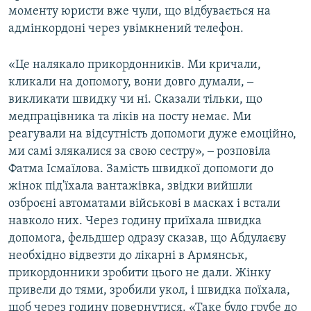
моменту юристи вже чули, що відбувається на
адмінкордоні через увімкнений телефон.
«Це налякало прикордонників. Ми кричали,
кликали на допомогу, вони довго думали, ‒
викликати швидку чи ні. Сказали тільки, що
медпрацівника та ліків на посту немає. Ми
реагували на відсутність допомоги дуже емоційно,
ми самі злякалися за свою сестру», ‒ розповіла
Фатма Ісмаїлова. Замість швидкої допомоги до
жінок під'їхала вантажівка, звідки вийшли
озброєні автоматами військові в масках і встали
навколо них. Через годину приїхала швидка
допомога, фельдшер одразу сказав, що Абдулаєву
необхідно відвезти до лікарні в Армянськ,
прикордонники зробити цього не дали. Жінку
привели до тями, зробили укол, і швидка поїхала,
щоб через годину повернутися. «Таке було грубе до