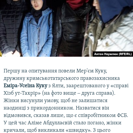
Першу на опитування повели Мер'єм Куку,
дружину кримськотатарського правозахисника
Еміра-Усеїна Куку
з Ялти, заарештованого у «справі
Хізб ут-Тахрір» (на фото вище ‒ друга справа).
Жінки висунули умову, щоб не залишатися
наодинці з прикордонником. Назватися він
відмовився, сказав лише, що є співробітником ФСБ.
У цей час Аліме Абдуллаєвій стало погано, жінки
кричали, щоб викликали «швидку». З цього