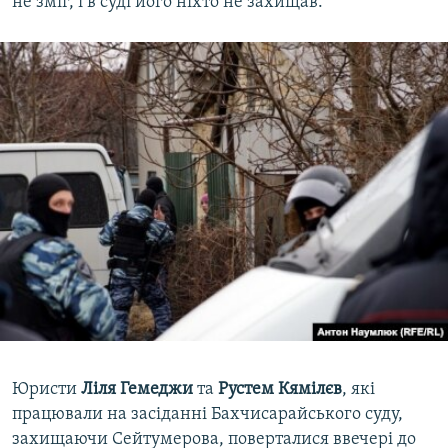
не зміг, і в суді його ніхто не захищав.
Юристи
Ліля Гемеджи
та
Рустем Кямілєв
, які
працювали на засіданні Бахчисарайського суду,
захищаючи Сейтумерова, поверталися ввечері до