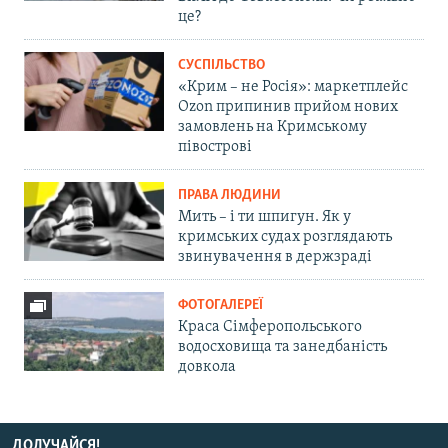
це?
СУСПІЛЬСТВО
«Крим – не Росія»: маркетплейс
Ozon припинив прийом нових
замовлень на Кримському
півострові
ПРАВА ЛЮДИНИ
Мить – і ти шпигун. Як у
кримських судах розглядають
звинувачення в держзраді
ФОТОГАЛЕРЕЇ
Краса Сімферопольського
водосховища та занедбаність
довкола
ДОЛУЧАЙСЯ!