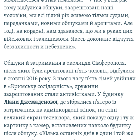
замислюється Фатма Ісмаїлова. ‒ У нас у всіх рік
тому відбулися обшуки, заарештовані наші
чоловіки, ми всі цілий рік живемо тільки судами,
передачками, новими обшуками й арештами. Але
тоді, на кордоні, нам здавалося, що ми в руках цих
військових і залишимося. Якесь доконане відчуття
беззахисності й небезпеки».
Обшуки й затримання в околицях Сімферополя,
після яких були арештовані п'ять чоловік, відбулися
в жовтні 2016 року. З цього часу п'ять сімей увійшли
в «Кримську солідарність», дружини
заарештованих стали активістками. У будинку
Ліани Джемаденової
, де зібралися п'ятеро із
затриманих на адмінкордоні жінок, на стіні
великий екран телевізора, який показує одну і ту ж
картинку з камер, встановлених навколо будинку
після обшуку. «Кілька останніх днів в один і той же