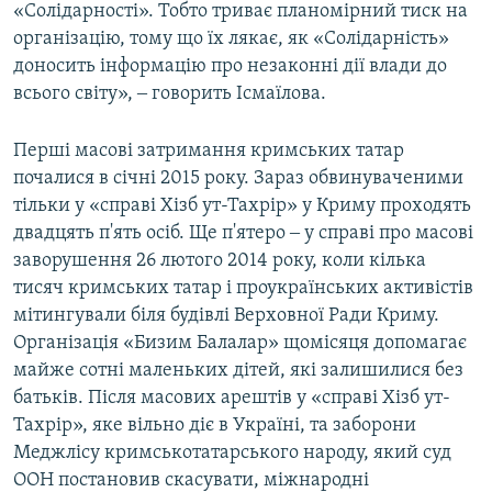
«Солідарності». Тобто триває планомірний тиск на
організацію, тому що їх лякає, як «Солідарність»
доносить інформацію про незаконні дії влади до
всього світу», ‒ говорить Ісмаїлова.
Перші масові затримання кримських татар
почалися в січні 2015 року. Зараз обвинуваченими
тільки у «справі Хізб ут-Тахрір» у Криму проходять
двадцять п'ять осіб. Ще п'ятеро ‒ у справі про масові
заворушення 26 лютого 2014 року, коли кілька
тисяч кримських татар і проукраїнських активістів
мітингували біля будівлі Верховної Ради Криму.
Організація «Бизим Балалар» щомісяця допомагає
майже сотні маленьких дітей, які залишилися без
батьків. Після масових арештів у «справі Хізб ут-
Тахрір», яке вільно діє в Україні, та заборони
Меджлісу кримськотатарського народу, який суд
ООН постановив скасувати, міжнародні