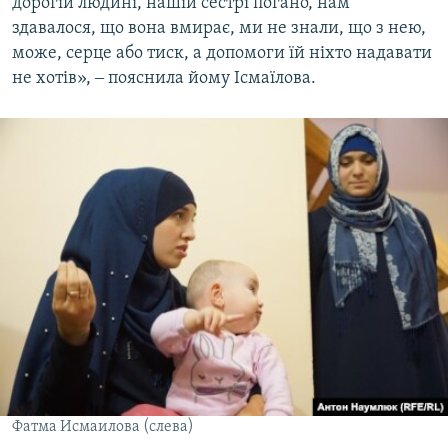
дорогій людині, нашій сестрі погано, нам
здавалося, що вона вмирає, ми не знали, що з нею,
може, серце або тиск, а допомоги їй ніхто надавати
не хотів», ‒ пояснила йому Ісмаїлова.
Фатма Исмаилова (слева)