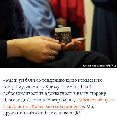
«Ми ж усі бачимо тенденцію щодо кримських
татар і мусульман у Криму ‒ немає ніякої
доброзичливості та адекватності в нашу сторону.
Цього ж дня, коли нас затримали,
відбулися обшуки
в активістів «Кримської солідарності»
. Ми,
дружини політв'язнів, є основою цієї