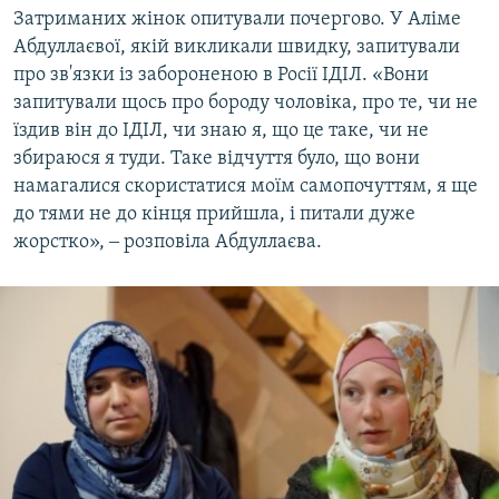
Затриманих жінок опитували почергово. У Аліме
Абдуллаєвої, якій викликали швидку, запитували
про зв'язки із забороненою в Росії ІДІЛ. «Вони
запитували щось про бороду чоловіка, про те, чи не
їздив він до ІДІЛ, чи знаю я, що це таке, чи не
збираюся я туди. Таке відчуття було, що вони
намагалися скористатися моїм самопочуттям, я ще
до тями не до кінця прийшла, і питали дуже
жорстко», ‒ розповіла Абдуллаєва.