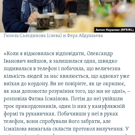
Гюзель Салединова (слева) и Фера Абдуллаева
«Коли я відмовилася відповідати, Олександр
Іванович вийшов, я залишилася одна, швидко
подивилася в телефон і побачила, що величезна
кількість людей за нас хвилюється, що адвокат уже
виїхав до кордону. Ви не повірите, як це окрилює,
як нам допомогло розуміння того, що ми не одні», ‒
розповіла Фатма Ісмаїлова. Потім до неї увійшли
троє прикордонників, один із них у камуфляжній
формі та рукавичках. Побачивши у неї в руках
телефон, вони спробували його забрати, але
Ісмаїлова вимагала скласти протокол вилучення. У