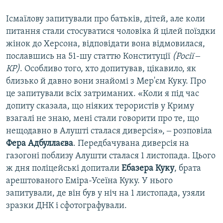
Ісмаїлову запитували про батьків, дітей, але коли
питання стали стосуватися чоловіка й цілей поїздки
жінок до Херсона, відповідати вона відмовилася,
пославшись на 51-шу статтю Конституції
(Росії ‒
КР)
. Особливо того, хто допитував, цікавило, як
близько й давно вони знайомі з Мер'єм Куку. Про
це запитували всіх затриманих. «Коли я під час
допиту сказала, що ніяких терористів у Криму
взагалі не знаю, мені стали говорити про те, що
нещодавно в Алушті сталася диверсія», ‒ розповіла
Фера Адбуллаєва
. Передбачувана диверсія на
газогоні поблизу Алушти сталася 1 листопада. Цього
ж дня поліцейські допитали
Ебазера Куку
, брата
арештованого Еміра-Усеїна Куку. У нього
запитували, де він був у ніч на 1 листопада, узяли
зразки ДНК і сфотографували.