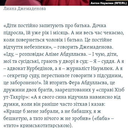
Лиана Джемаденова
«Діти постійно запитують про батька. Дочка
підросла, їй уже рік і місяць. А ми весь час чекаємо,
коли повернеться чоловік і батько. Це постійне
відчуття небезпеки», ‒ говорить Джемаденова.
«Іду, ‒ розповідає Аліме Абдуллаєва. ‒ І чую, діти,
мої та сусідські, грають у дворі в суд: ‒ Я ‒ суддя. А я
‒ адвокат Курбедінов, а я ‒ журналіст Наумлюк. А я
‒ секретар суду, перестаньте говорити з підсудним,
це заборонено!». Їй вторить Фера Абдуллаєва, це
дружини двох братів, заарештованих у «справі Хізб
ут-Тахрір»: «А я свого сина відучила навмисно від
думки, коли він раніше часто зітхав і казав:
«Краще б мене забрали, а не бабашку, я ж
бешкетую, а тато нічого ж не зробив» («баба» ‒
«тато» кримськотатарською).