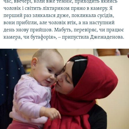
час, ввечері, коли вже темніє, приходить якийсь
чоловік і світить ліхтариком прямо в камеру. Я
перший раз злякалася дуже, покликала сусідів,
вони прибігли, але чоловік втік, а на наступний
день знову прийшов. Мабуть, перевіряє, чи працює
камера, чи бутафорія», ‒ припустила Джемаденова.