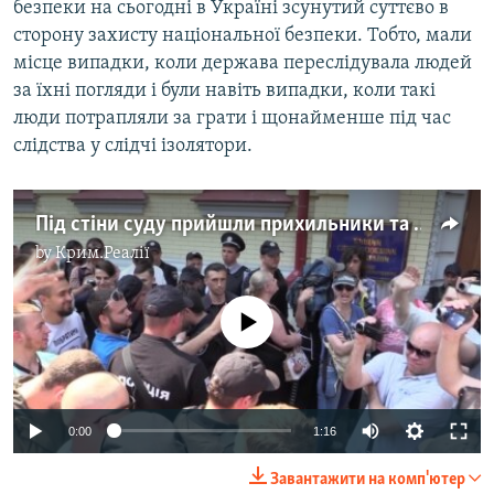
безпеки на сьогодні в Україні зсунутий суттєво в
сторону захисту національної безпеки. Тобто, мали
місце випадки, коли держава переслідувала людей
за їхні погляди і були навіть випадки, коли такі
люди потрапляли за грати і щонайменше під час
слідства у слідчі ізолятори.
Під стіни суду прийшли прихильники та опоненти Руслана Коцаби (відео)
by
Крим.Реалії
No media source currently available
0:00
1:16
Завантажити на комп'ютер