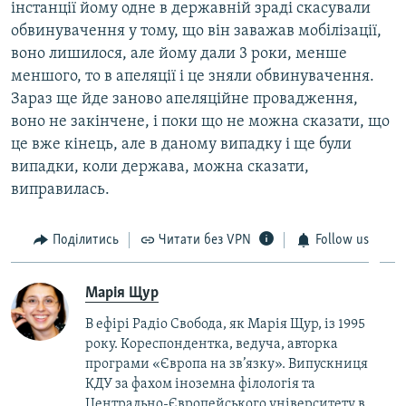
інстанції йому одне в державній зраді скасували
обвинувачення у тому, що він заважав мобілізації,
воно лишилося, але йому дали 3 роки, менше
меншого, то в апеляції і це зняли обвинувачення.
Зараз ще йде заново апеляційне провадження,
воно не закінчене, і поки що не можна сказати, що
це вже кінець, але в даному випадку і ще були
випадки, коли держава, можна сказати,
виправилась.
Поділитись
Читати без VPN
Follow us
Марія Щур
В ефірі Радіо Свобода, як Марія Щур, із 1995
року. Кореспондентка, ведуча, авторка
програми «Європа на зв’язку». Випускниця
КДУ за фахом іноземна філологія та
Центрально-Європейського університету в