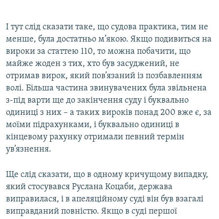
І тут слід сказати таке, що судова практика, тим не
менше, була достатньо м’якою. Якщо подивиться на
вироки за статтею 110, то можна побачити, що
майже жоден з тих, хто був засуджений, не
отримав вирок, який пов’язаний із позбавленням
волі. Більша частина звинувачених була звільнена
з-під варти ще до закінчення суду і буквально
одиниці з них – а таких вироків понад 200 вже є, за
моїми підрахунками, і буквально одиниці в
кінцевому рахунку отримали певний термін
ув’язнення.
Ще слід сказати, що в одному кричущому випадку,
який стосувався Руслана Коцаби, держава
виправилася, і в апеляційному суді він був взагалі
виправданий повністю. Якщо в суді першої