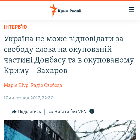
Доступність
посилання
Перейти
ІНТЕРВ'Ю
до
НОВИНИ
Україна не може відповідати за
основного
ВОДА.КРИМ
матеріалу
свободу слова на окупованій
ВІДЕО ТА ФОТО
Перейти
частині Донбасу та в окупованому
до
ПОЛІТИКА
Криму – Захаров
основної
БЛОГИ
навігації
Марія Щур
Радіо Свобода
Перейти
ПОГЛЯД
до
17 листопад 2017, 22:30
ІНТЕРВ'Ю
пошуку
ВСЕ ЗА ДЕНЬ
Поділитись
Читати без VPN
СПЕЦПРОЕКТИ
ЯК ОБІЙТИ БЛОКУВАННЯ
ДЕПОРТАЦІЯ