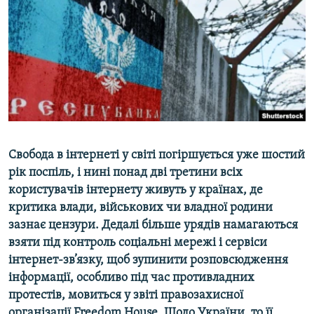
ВІДЕОУРОКИ «ELIFBE»
Русский
СВІДЧЕННЯ ОКУПАЦІЇ
Qırımtatar
УКРАЇНСЬКА ПРОБЛЕМА КРИМУ
ДОЛУЧАЙСЯ!
ІНФОГРАФІКА
Усі сайти RFE/RL
Свобода в інтернеті у світі погіршується уже шостий
рік поспіль, і нині понад дві третини всіх
користувачів інтернету живуть у країнах, де
критика влади, військових чи владної родини
зазнає цензури. Дедалі більше урядів намагаються
взяти під контроль соціальні мережі і сервіси
інтернет-зв’язку, щоб зупинити розповсюдження
інформації, особливо під час противладних
протестів, мовиться у звіті правозахисної
організації Freedom House. Щодо України, то її