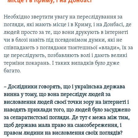
місце і в Криму, і на Донбасі
Необхідно звертати увагу на переслідування за
погляди, які мають місце і в Криму, і на Донбасі, де
людей просто за те, що вони друкують в інтернеті
чи в блозі навіть під псевдонімом думки, які не
співпадають з поглядами тамтешньої «влади», їх за
це переслідують, позбавляють волі і дають великі
терміни покарань. І таких випадків було дуже
багато.
– Дослідники говорять, що і українська держава
винна у тому, що вона переслідує людей за
висловлення людей своєї точки зору на інтернеті і
наводять приклади того, що людей було засуджено
за сепаратистські погляди. Де тут є межа між тим,
щоб держава мала право на самозбереження, і
правом людини на висловлення своїх поглядів?