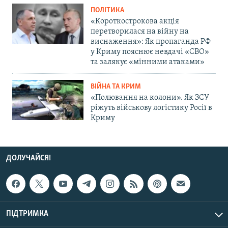
ПОЛІТИКА
«Короткострокова акція
перетворилася на війну на
виснаження»: Як пропаганда РФ
у Криму пояснює невдачі «СВО»
та залякує «мінними атаками»
ВІЙНА ТА КРИМ
«Полювання на колони». Як ЗСУ
ріжуть військову логістику Росії в
Криму
ДОЛУЧАЙСЯ!
ПІДТРИМКА