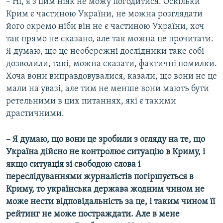
– Ні, я з цим ніяк не можу погодитися. Оскільки
Крим є частиною України, не можна розглядати
його окремо ніби він не є частиною України, хоч
так прямо не сказано, але так можна це прочитати.
Я думаю, що це необережні дослідники таке собі
дозволили, такі, можна сказати, фактичні помилки.
Хоча вони виправдовувалися, казали, що вони не це
мали на увазі, але тим не менше вони мають бути
ретельними в цих питаннях, які є такими
драстичними.
– Я думаю, що вони це зробили з огляду на те, що
Україна дійсно не контролює ситуацію в Криму, і
якщо ситуація зі свободою слова і
переслідуваннями журналістів погіршується в
Криму, то українська держава жодним чином не
може нести відповідальність за це, і таким чином її
рейтинг не може постраждати. Але в мене