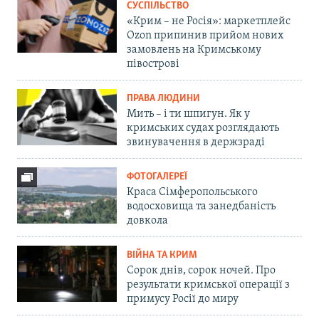
СУСПІЛЬСТВО
«Крим – не Росія»: маркетплейс
Ozon припинив прийом нових
замовлень на Кримському
півострові
ПРАВА ЛЮДИНИ
Мить – і ти шпигун. Як у
кримських судах розглядають
звинувачення в держзраді
ФОТОГАЛЕРЕЇ
Краса Сімферопольського
водосховища та занедбаність
довкола
ВІЙНА ТА КРИМ
Сорок днів, сорок ночей. Про
результати кримської операції з
примусу Росії до миру