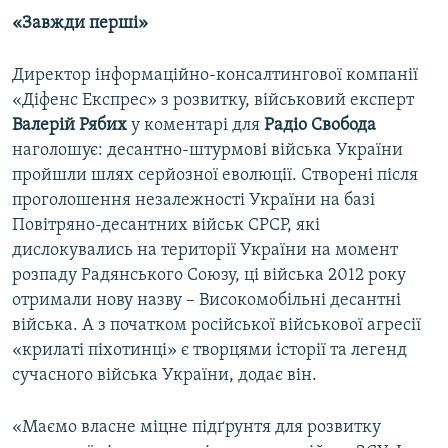
«Завжди перші»
Директор інформаційно-консалтингової компанії
«Діфенс Експрес» з розвитку, військовий експерт
Валерій Рябих
у коментарі для
Радіо Свобода
наголошує: десантно-штурмові війська України
пройшли шлях серйозної еволюції. Створені після
проголошення незалежності України на базі
Повітряно-десантних військ СРСР, які
дислокувались на території України на момент
розпаду Радянського Союзу, ці війська 2012 року
отримали нову назву – Високомобільні десантні
війська. А з початком російської військової агресії
«крилаті піхотинці» є творцями історії та легенд
сучасного війська України, додає він.
«Маємо власне міцне підґрунтя для розвитку