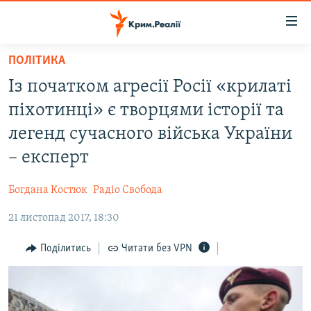
Доступність
посилання
Перейти
ПОЛІТИКА
до
НОВИНИ
Із початком агресії Росії «крилаті
основного
ВОДА.КРИМ
матеріалу
піхотинці» є творцями історії та
ВІДЕО ТА ФОТО
Перейти
легенд сучасного війська України
до
ПОЛІТИКА
– експерт
основної
БЛОГИ
навігації
Богдана Костюк
Радіо Свобода
Перейти
ПОГЛЯД
до
21 листопад 2017, 18:30
ІНТЕРВ'Ю
пошуку
ВСЕ ЗА ДЕНЬ
Поділитись
Читати без VPN
СПЕЦПРОЕКТИ
ЯК ОБІЙТИ БЛОКУВАННЯ
ДЕПОРТАЦІЯ