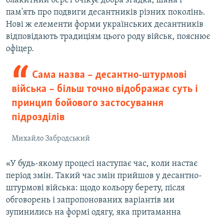
блакитний берет очікує добра згадка, шана і
пам'ять про подвиги десантників різних поколінь.
Нові ж елементи форми українських десантників
відповідають традиціям цього роду військ, пояснює
офіцер.
Сама назва – десантно-штурмові
війська – більш точно відображає суть і
принцип бойового застосування
підрозділів
Михайло Забродський
«У будь-якому процесі наступає час, коли настає
період змін. Такий час змін прийшов у десантно-
штурмові війська: щодо кольору берету, після
обговорень і запропонованих варіантів ми
зупинились на формі одягу, яка притаманна