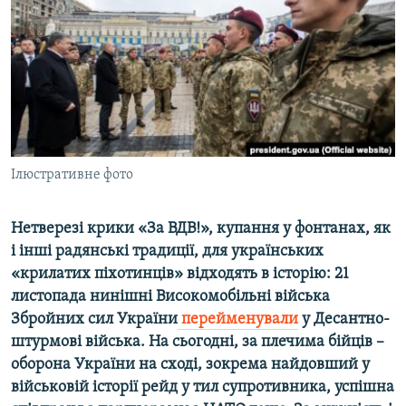
ВІДЕОУРОКИ «ELIFBE»
Русский
СВІДЧЕННЯ ОКУПАЦІЇ
Qırımtatar
УКРАЇНСЬКА ПРОБЛЕМА КРИМУ
ДОЛУЧАЙСЯ!
ІНФОГРАФІКА
Ілюстративне фото
Усі сайти RFE/RL
Нетверезі крики «За ВДВ!», купання у фонтанах, як
і інші радянські традиції, для українських
«крилатих піхотинців» відходять в історію: 21
листопада нинішні Високомобiльнi війська
Збройних сил України
перейменували
у Десантно-
штурмові війська. На сьогодні, за плечима бійців –
оборона України на сході, зокрема найдовший у
військовій історії рейд у тил супротивника, успішна