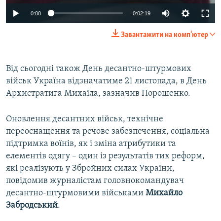
0:00
0:02:19
Завантажити на комп'ютер
Від сьогодні також День десантно-штурмових
військ Україна відзначатиме 21 листопада, в День
Архистратига Михаїла, зазначив Порошенко.
Оновлення десантних військ, технічне
переоснащення та речове забезпечення, соціальна
підтримка воїнів, як і зміна атрибутики та
елементів одягу – один із результатів тих реформ,
які реалізують у Збройних силах України,
повідомив журналістам головнокомандувач
десантно-штурмовими військами
Михайло
Забродський
.