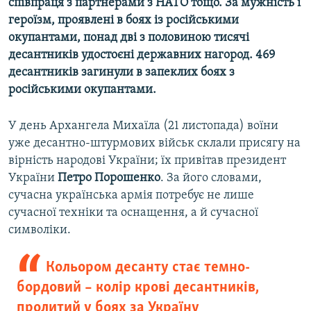
співпраця з партнерами з НАТО тощо. За мужність і
героїзм, проявлені в боях із російськими
окупантами, понад дві з половиною тисячі
десантників удостоєні державних нагород. 469
десантників загинули в запеклих боях з
російськими окупантами.
У день Архангела Михаїла (21 листопада) воїни
уже десантно-штурмових військ склали присягу на
вірність народові України; їх привітав президент
України
Петро Порошенко
. За його словами,
сучасна українська армія потребує не лише
сучасної техніки та оснащення, а й сучасної
символіки.
Кольором десанту стає темно-
бордовий – колір крові десантників,
пролитий у боях за Україну