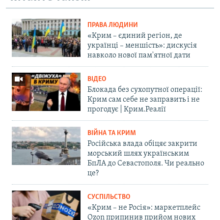
ПРАВА ЛЮДИНИ
«Крим – єдиний регіон, де
українці – меншість»: дискусія
навколо нової пам'ятної дати
ВІДЕО
Блокада без сухопутної операції:
Крим сам себе не заправить і не
прогодує | Крим.Реалії
ВІЙНА ТА КРИМ
Російська влада обіцяє закрити
морський шлях українським
БпЛА до Севастополя. Чи реально
це?
СУСПІЛЬСТВО
«Крим – не Росія»: маркетплейс
Ozon припинив прийом нових