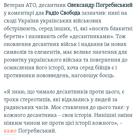
Ветеран АТО, десантник
Олександр Погребиський
у коментарі для
Радіо Свобода
зазначив: нині на
сході України українських військових
обстрілюють, серед інших, ті, які «носять блакитні
берети» і називають себе «десантниками». Тож
оновлення десантних військ і надання їм нових
символів та елементів, має велике значення для
розвитку українського війська та повернення до
осмислення його історії, хоча серед бійців є і
противники нововведень, наголошує боєць.
«Я знаю, що чимало десантників проти цього, є
трохи стереотипів, які відклались у людей за
радянських часів. Моє ставлення до цього таке: у
кожного десантника – своя історія. Нинішні зміни
ніяким чином не проти цієї історії кожного», –
каже
Погребиський.