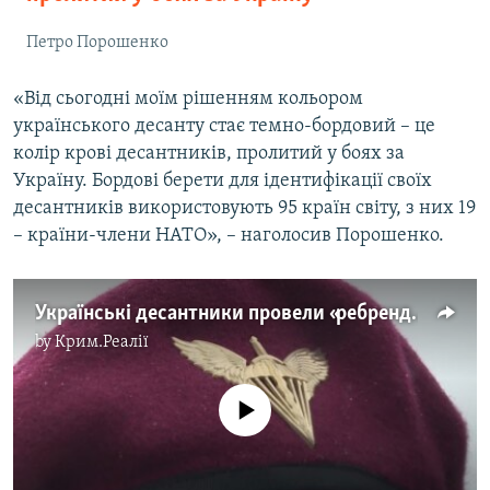
Петро Порошенко
«Від сьогодні моїм рішенням кольором
українського десанту стає темно-бордовий – це
колір крові десантників, пролитий у боях за
Україну. Бордові берети для ідентифікації своїх
десантників використовують 95 країн світу, з них 19
– країни-члени НАТО», – наголосив Порошенко.
Українські десантники провели «ребрендинг» (відео)
by
Крим.Реалії
No media source currently available