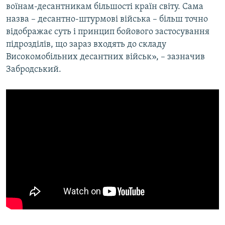
воїнам-десантникам більшості країн світу. Сама
назва – десантно-штурмові війська – більш точно
відображає суть і принцип бойового застосування
підрозділів, що зараз входять до складу
Високомобільних десантних військ», – зазначив
Забродський.