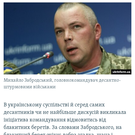
Михайло Забродський, головнокомандувач десантно-
штурмовими військами
В українському суспільстві й серед самих
десантників чи не найбільше дискусій викликала
ініціатива командування відмовитись від
блакитних беретів. За словами Забродського, на