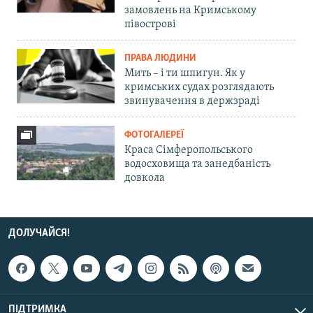
замовлень на Кримському
півострові
ПРАВА ЛЮДИНИ
Мить – і ти шпигун. Як у
кримських судах розглядають
звинувачення в держзраді
ФОТОГАЛЕРЕЇ
Краса Сімферопольського
водосховища та занедбаність
довкола
ДОЛУЧАЙСЯ!
ПІДТРИМКА