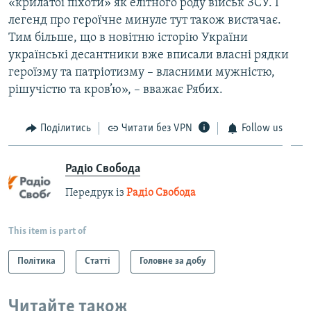
«крилатої піхоти» як елітного роду військ ЗСУ. І
легенд про героїчне минуле тут також вистачає.
Тим більше, що в новітню історію України
українські десантники вже вписали власні рядки
героїзму та патріотизму – власними мужністю,
рішучістю та кров’ю», – вважає Рябих.
Поділитись
Читати без VPN
Follow us
Радіо Свобода
Передрук із
Радіо Свобода
This item is part of
Політика
Статті
Головне за добу
Читайте також