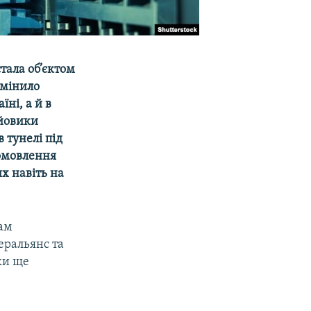
тала об’єктом
 змінило
ні, а й в
йовики
в тунелі під
іомовлення
их навіть на
гам
еральянс та
ки ще