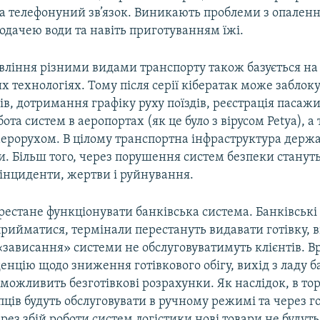
 та телефонyний зв’язок. Виникають проблеми з опален
одачею води та навіть приготуванням їжі.
вління різними видами транспорту також базується на
 технологіях. Тому після серії кібератак може заблок
в, дотримання графіку руху поїздів, реєстрація пасажи
бота систем в аеропортах (як це було з вірусом Petya), а
аерорухом. В цілому транспортна інфраструктура держ
и. Більш того, через порушення систем безпеки стану
і інциденти, жертви і руйнування.
рестане функціонувати банківська система. Банківські
рийматися, термінали перестануть видавати готівку, 
 «зависання» системи не обслуговуватимуть клієнтів. 
енцію щодо зниження готівкового обігу, вихід з ладу 
можливить безготівкові розрахунки. Як наслідок, в то
ців будуть обслуговувати в ручному режимі та через г
ерез збій роботи систем логістики нові товари не будуть