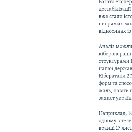
Багато експер
дестабілізаці
вже стали іст
непрямих можл
відносинах і
Аналіз можлив
кібероперації
структурами 
нашої держав
Кібератаки 20
форм та спосо
жаль, навіть 
захист украї
Наприклад, 16
одному з теле
вранці 17 лис