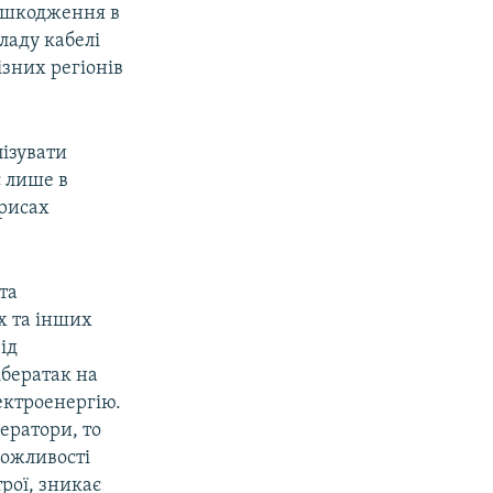
пошкодження в
ладу кабелі
зних регіонів
лізувати
є лише в
 рисах
та
х та інших
ід
ібератак на
ектроенергію.
ератори, то
можливості
трої, зникає