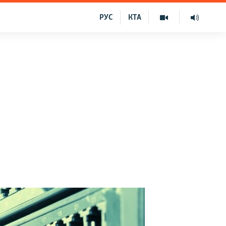
РУС
КТА