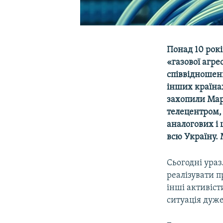
Понад 10 рокі
«газової агрес
співвідношенн
інших країна
захопили Марі
телецентром
,
аналогових і 
всю Україну. 
Сьогодні ураз
реалізувати п
інші активіст
ситуація дуже