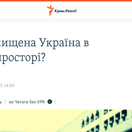
хищена Україна в
просторі?
7, 14:30
ь
Читати без VPN