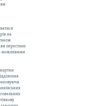
ням
уватися
рів на
 також
ави перестане
ть можливими
 картки
відділення
Враховуючи
банківських
рговельних
отівкову
 завозити,