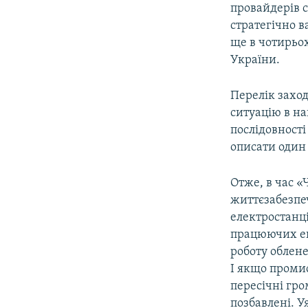
провайдерів 
стратегічно в
ще в чотирьох
України.
Перелік заход
ситуацію в н
послідовності
описати один 
Отже, в час «
життєзабезпе
електростанці
працюючих ен
роботу облен
І якщо промис
пересічні гр
позбавлені. У