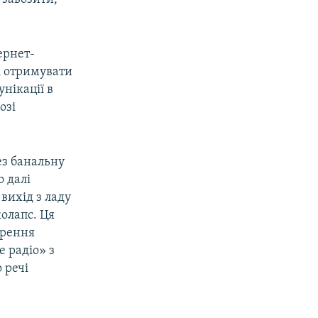
ернет-
і отримувати
нікації в
озі
ез банальну
о далі
 вихід з ладу
олапс. Ця
ирення
 радіо» з
 речі