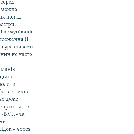
 серед
у можна
ня понад
еєстри,
і комунікації
ереження (і
і уразливості
янин не часто
 планів
аційно-
очолити
бе та членів
 не дуже
варіанти, як
B.V.I.» та
 чи
лідок – через