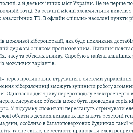
столиці, а й деяких інших міст України. Це не перше 
ажливій точці. За останні місяці зловмисники вивели з 
 аналогічних ТК. В офлайн «пішли» населені пункти рі
ів можливої кібероперації, яка буде покликана дестабі
ашій державі є цілком прогнозованим. Питання поляга
 їх, часу та об’єктах впливу. Спробую в найзагальніших
із можливих варіантів.
Ч» через протиправне втручання в системи управління 
чення кіберзлочинці зможуть зупинити роботу атомни
й. Одночасно для зриву перерозподілу електроенергії в
ергогенеруючих об’єктів може бути проведена серія к
ерго. У підсумку споживачі перестануть отримувати ел
лові об’єкти в деяких випадках ще мають резервні ген
омадяни, особливо в багатоповерхових будинках такої 
явіть: гасне світло, перестають працювати електроприс