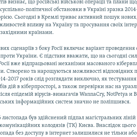
тів визнає, що російські військові операції та плани щ
ї суспільно-політичної обстановки в Україні зразка 2014
орією. Сьогодні в Кремлі триває активний пошук нови
ивостей впливу на Україну та просування своїх інтер
з західними країнами.
их сценаріїв з боку Росії включає варіант проведення 
 проти України. Є підстави вважати, що на сьогодні с
Росії вже відпрацьовані механізми масованого кібервп
и. Створено та нарощуються можливості відповідних пі
14-2017 років слід розглядати виключно, як тестуванн
бів дій в кіберпросторі, а також перевірки нас на уразл
після епідемій вірусів-вимагачів WannaCry, NotPetya и 
нських інформаційних систем значно не поліпшився.
 листопада був здійснений підпал магістральних ліній 
комунікаційних колодязів (ТК) Києва. Внаслідок цього 
топада без доступу в інтернет залишилися не тільки а