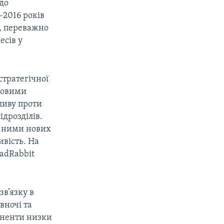
одо
–2016 років
х, переважно
есів у
стратегічної
иловими
ливу проти
дрозділів.
я ними нових
ивість. На
BadRabbit
зв’язку в
вночі та
боненти низки