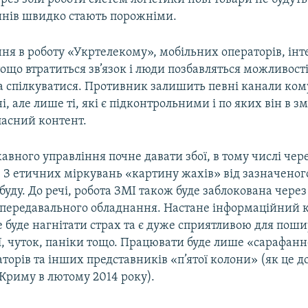
инів швидко стають порожніми.
ня в роботу «Укртелекому», мобільних операторів, інт
ощо втратиться зв’язок і люди позбавляться можливост
а спілкуватися. Противник залишить певні канали кому
і, але лише ті, які є підконтрольними і по яких він в зм
ласний контент.
вного управління почне давати збої, в тому числі чер
у. З етичних міркувань «картину жахів» від зазначеног
буду. До речі, робота ЗМІ також буде заблокована через
а передавального обладнання. Настане інформаційний к
е буде нагнітати страх та є дуже сприятливою для пош
, чуток, паніки тощо. Працювати буде лише «сарафанне
торів та інших представників «п’ятої колони» (як це до
 Криму в лютому 2014 року).