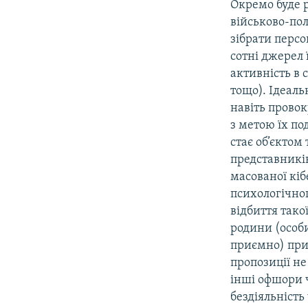
Окремо буде 
військово-по
зібрати перс
сотні джерел 
активність в 
тощо). Ідеаль
навіть прово
з метою їх п
стає об’єктом
представників
масованої кіб
психологічног
відбиття тако
родини (особи
приємно) при
пропозиції не
інші офшори ч
бездіяльність