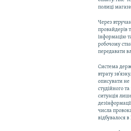
полиці магаз
Через втручан
провайдерів т
інформацію т
робочому стан
передавати в
Система держа
втрату зв’язк
описувати не 
студійного т
ситуація лиш
дезінформації
числа провока
відбувалося в