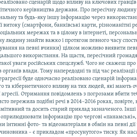
реалізовано сценарій щодо впливу на ключових гравців
літичного керівництва держави. Про пересічну людин
ональну та будь-яку іншу інформацію через використан
її витоку (смартфони, банківські карти, різноманітні р
соціальних мережах та в цілому в інтернеті, персональн
ну людину знайти важко і протягом певного часу спост
кування на певні вчинки) цілком можливо виявити певн
одальшого використання. На щастя, пересічний громад
 такої уваги російських спецслужб. Чого не скажеш про
 органів влади. Тому напередодні та під час реалізації
ерагресії буде одночасно реалізовано сценарій інформ
о та кібернетичного впливу на тих людей, які мають 
ї агресії. Отримання повідомлень з погрозами вбити те
сто пережила подібні речі в 2014–2016 роках, повірте,
мітивний та досить старий приклад зазначеного. Інші 
 оприлюднювати інформацію про чергові «панамські», «
и інтимні фото- та відеоматеріали в обмін на певні дії
 чиновника – є прикладом «просунутого» тиску. Як нас