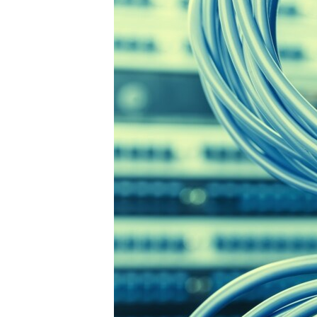
ВІДЕОУРОКИ «ELIFBE»
СВІДЧЕННЯ ОКУПАЦІЇ
УКРАЇНСЬКА ПРОБЛЕМА КРИМУ
ІНФОГРАФІКА