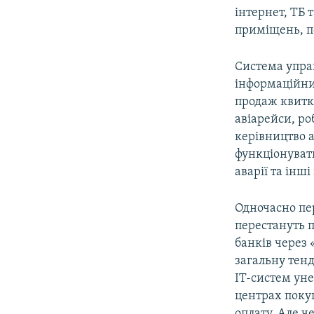
інтернет, ТБ
приміщень, п
Система упра
інформаційних
продаж квиткі
авіарейси, ро
керівництво 
функціонуват
аварії та інш
Одночасно пе
перестануть п
банків через
загальну тенд
ІТ-систем уне
центрах покуп
оплату. Але ч