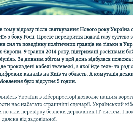
в тому відразу після святкування Нового року Україна с
ії» з боку Росії. Просте перекриття подачі газу суттєво
я сил та поведінку політичних гравців не тільки в Украї
х Європи.
9 травня 2014 року
,
підтримані росіянами бо
упіль. За дивним збігом у цей день відбул
ася пожежа
де прокладені кабелі телевежі, з якої йде теле- та рад
цифрових каналів на Київ та область. А комутація деяк
Мовлення було відсутнє 5 годин.
ливість України в кіберпросторі дозволяє нашим воро
роти нас набагато страшніші сценарії. Український кіб
и почали перевірку безпеки державних ІТ-систем. І по
 далека від задовільної.