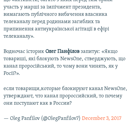
участь у марші за імпічмент президента,
вимагають публічного вибачення власника
телеканалу перед родинами загиблих та
припинення антиукраїнської агітації в ефірі
телеканалу».
Водночас історик
Олег Панфілов
запитує: «Якщо
товариші, які блокують NewsОne, стверджують, що
канал проросійський, то чому вони чинять, як у
Росії?».
если товарищи,которые блокируют канал NewsOne,
утверждают, что канал пророссийский, то почему
они поступают как в России?
— Oleg Panfilov (@OlegPanfilov7)
December 3, 2017