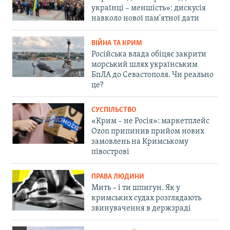
українці – меншість»: дискусія
навколо нової пам'ятної дати
ВІЙНА ТА КРИМ
Російська влада обіцяє закрити
морський шлях українським
БпЛА до Севастополя. Чи реально
це?
СУСПІЛЬСТВО
«Крим – не Росія»: маркетплейс
Ozon припинив прийом нових
замовлень на Кримському
півострові
ПРАВА ЛЮДИНИ
Мить – і ти шпигун. Як у
кримських судах розглядають
звинувачення в держзраді