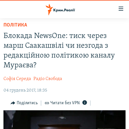
Доступність
посилання
Перейти
ПОЛІТИКА
до
НОВИНИ
Блокада NewsOne: тиск через
основного
ВОДА.КРИМ
матеріалу
марш Саакашвілі чи незгода з
ВІДЕО ТА ФОТО
Перейти
редакційною політикою каналу
до
ПОЛІТИКА
Мураєва?
основної
БЛОГИ
навігації
Софія Середа
Радіо Свобода
Перейти
ПОГЛЯД
до
04 грудень 2017, 18:35
ІНТЕРВ'Ю
пошуку
ВСЕ ЗА ДЕНЬ
Поділитись
Читати без VPN
СПЕЦПРОЕКТИ
ЯК ОБІЙТИ БЛОКУВАННЯ
ДЕПОРТАЦІЯ