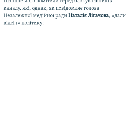
Пізніше його помітили серед блокувальників
каналу, які, однак, як повідомляє голова
Незалежної медійної ради
Наталія Лігачова
, «дали
відсіч» політику: