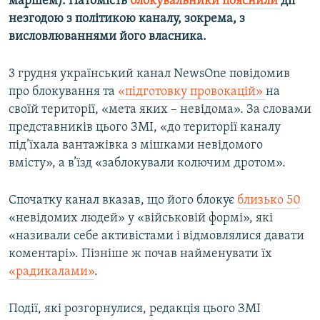
маршем). Натомість
блокувальники пояснили
дії
незгодою з політикою каналу, зокрема, з
висловлюваннями його власника.
3 грудня український канал NewsOne повідомив
про блокування та
«підготовку провокацій»
на
своїй території, «мета яких – невідома». За словами
представників цього ЗМІ, «до території каналу
під’їхала вантажівка з мішками невідомого
вмісту», а в’їзд «заблокували колючим дротом».
Спочатку канал вказав, що його блокує
близько 50
«невідомих людей» у «військовій формі», які
«називали себе активістами і відмовлялися давати
коментарі». ​Пізніше ж почав найменувати їх
«радикалами»
.
Події, які розгорнулися, редакція цього ЗМІ