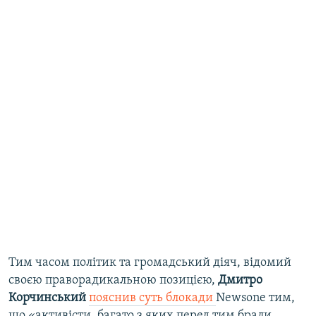
Тим часом політик та громадський діяч, відомий
своєю праворадикальною позицією,
Дмитро
Корчинський
пояснив суть блокади
Newsone тим,
що «активісти, багато з яких перед тим брали