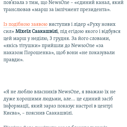
пов’язала з тим, що NewsOne – «єдиний канал, який
транслював «марш за імпічмент президента».
Із подібною заявою
виступив і лідер «Руху нових
сил»
Міхеїл Саакашвілі
, під егідою якого і відбувся
цей марш у неділю, 3 грудня. За його словами,
«якісь тітушки» прийшли до NewsoOne «за
наказом Порошенка», щоб вони «не показували
правди».
«Я не люблю власників NewsOne, я вважаю їх не
дуже хорошими людьми, але... це єдиний засіб
інформації, який зараз показує настрої в центрі
Києва», – пояснив Саакашвілі.