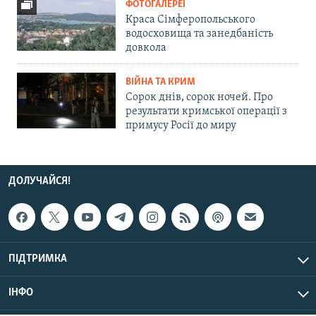
ФОТОГАЛЕРЕЇ
Краса Сімферопольського
водосховища та занедбаність
довкола
ВІЙНА ТА КРИМ
Сорок днів, сорок ночей. Про
результати кримської операції з
примусу Росії до миру
ДОЛУЧАЙСЯ!
ПІДТРИМКА
ІНФО