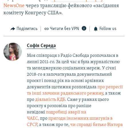
NewsOne
через трансляцію фейкового «засідання
комітету Конгресу США».
Поділитись
Читати без VPN
Follow us
Софія Середа
Моя співпраця з Радіо Свобода розпочалася в
липні 2011-го. За цей час я була журналісткою
та менеджеркою соціальних мереж. У січні
2018-го я започаткувала документальний
проєкт і понад рік на основі архівних
документів щотижня розповідала
про репресії
та інші злочини радянського режиму
, а також
про
діяльність КДБ
. Саме у рамках цього
проєкту я розповіла про раніше
невідомі
подробиці аварії на
ЧАЕС,
про
пригоди іноземних шпигунів в
СРСР
, а також про те,
чи справді батько Віктора