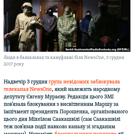
ВІДЕОУРОКИ «ELIFBE»
Русский
СВІДЧЕННЯ ОКУПАЦІЇ
Qırımtatar
УКРАЇНСЬКА ПРОБЛЕМА КРИМУ
ДОЛУЧАЙСЯ!
ІНФОГРАФІКА
Люди в балаклавах та камуфляжі біля NewsOne, 3 грудня
2017 року
Усі сайти RFE/RL
Надвечір 3 грудня
група невідомих заблокувала
телеканал NewsOne
, який належить народному
депутату Євгену Мураєву. Редакція цього ЗМІ
пов’язала блокування з висвітленням Маршу за
імпічмент президента Порошенка, організованого
цього дня Міхеїлом Саакашвілі (сам Саакашвілі
теж пов’язав події навколо каналу зі згаданим