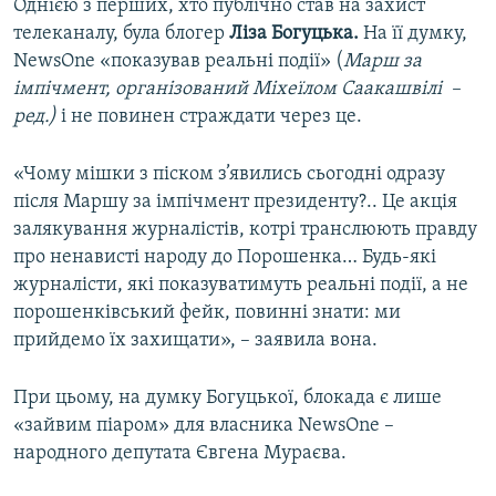
Однією з перших, хто публічно став на захист
телеканалу, була блогер
Ліза Богуцька.
На її думку,
NewsОne «показував реальні події» (
Марш за
імпічмент, організований Міхеїлом Саакашвілі ­ –
ред.)
і не повинен страждати через це.
«Чому мішки з піском з’явились сьогодні одразу
після Маршу за імпічмент президенту?.. Це акція
залякування журналістів, котрі транслюють правду
про ненависті народу до Порошенка… Будь-які
журналісти, які показуватимуть реальні події, а не
порошенківський фейк, повинні знати: ми
прийдемо їх захищати», – заявила вона.
При цьому, на думку Богуцької, блокада є лише
«зайвим піаром» для власника NewsОne –
народного депутата Євгена Мураєва.