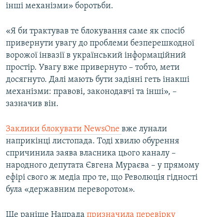
інші механізми» боротьби.
«Я би трактував те блокування саме як спосіб
привернути увагу до проблеми безперешкодної
ворожої інвазії в український інформаційний
простір. Увагу вже привернуто – тобто, мети
досягнуто. Далі мають бути задіяні геть інакші
механізми: правові, законодавчі та інші», –
зазначив він.
Заклики блокувати NewsОne
вже лунали
наприкінці листопада. Тоді хвилю обурення
спричинила заява власника цього каналу –
народного депутата Євгена Мураєва – у прямому
ефірі свого ж медіа про те, що Революція гідності
була «державним переворотом».
Ще раніше Нацрада
призначила перевірку