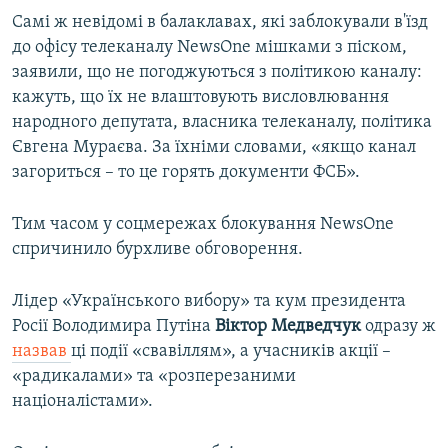
Самі ж невідомі в балаклавах, які заблокували в'їзд
до офісу телеканалу NewsOne мішками з піском,
заявили, що не погоджуються з політикою каналу:
кажуть, що їх не влаштовують висловлювання
народного депутата, власника телеканалу, політика
Євгена Мураєва. За їхніми словами, «якщо канал
загориться – то це горять документи ФСБ».
Тим часом у соцмережах блокування NewsОne
спричинило бурхливе обговорення.
Лідер «Українського вибору» та кум президента
Росії Володимира Путіна
Віктор Медведчук
одразу ж
назвав
ці події «свавіллям», а учасників акції –
«радикалами» та «розперезаними
націоналістами».