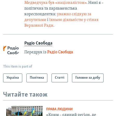
Медведчука був «націоналістом»
. Нині я –
політична та парламенстька
кореспондентка:
уважно слідкую за
депутатами
і
їхньою діяльністю у стінах
Верховної Ради
.
Радіо Свобода
Передрук із
Радіо Свобода
This item is part of
Україна
Політика
Статті
Головне за добу
Читайте також
ПРАВА ЛЮДИНИ
«Крим – єдиний регіон, де