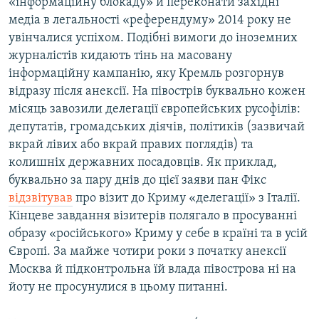
«інформаційну блокаду» й переконати західні
медіа в легальності «референдуму» 2014 року не
увінчалися успіхом. Подібні вимоги до іноземних
журналістів кидають тінь на масовану
інформаційну кампанію, яку Кремль розгорнув
відразу після анексії. На півострів буквально кожен
місяць завозили делегації європейських русофілів:
депутатів, громадських діячів, політиків (зазвичай
вкрай лівих або вкрай правих поглядів) та
колишніх державних посадовців. Як приклад,
буквально за пару днів до цієї заяви пан Фікс
відзвітував
про візит до Криму «делегації» з Італії.
Кінцеве завдання візитерів полягало в просуванні
образу «російського» Криму у себе в країні та в усій
Європі. За майже чотири роки з початку анексії
Москва й підконтрольна їй влада півострова ні на
йоту не просунулися в цьому питанні.