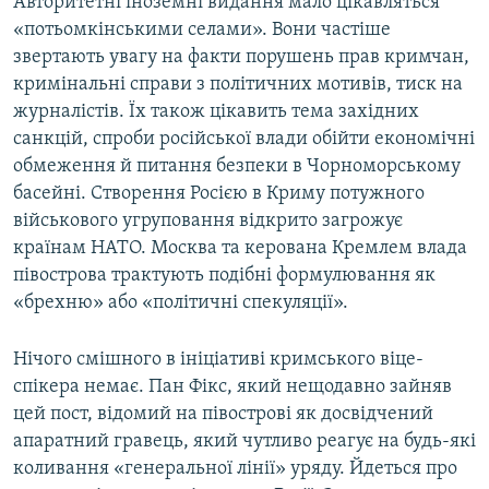
Авторитетні іноземні видання мало цікавляться
«потьомкінськими селами». Вони частіше
звертають увагу на факти порушень прав кримчан,
кримінальні справи з політичних мотивів, тиск на
журналістів. Їх також цікавить тема західних
санкцій, спроби російської влади обійти економічні
обмеження й питання безпеки в Чорноморському
басейні. Створення Росією в Криму потужного
військового угруповання відкрито загрожує
країнам НАТО. Москва та керована Кремлем влада
півострова трактують подібні формулювання як
«брехню» або «політичні спекуляції».
Нічого смішного в ініціативі кримського віце-
спікера немає. Пан Фікс, який нещодавно зайняв
цей пост, відомий на півострові як досвідчений
апаратний гравець, який чутливо реагує на будь-які
коливання «генеральної лінії» уряду. Йдеться про