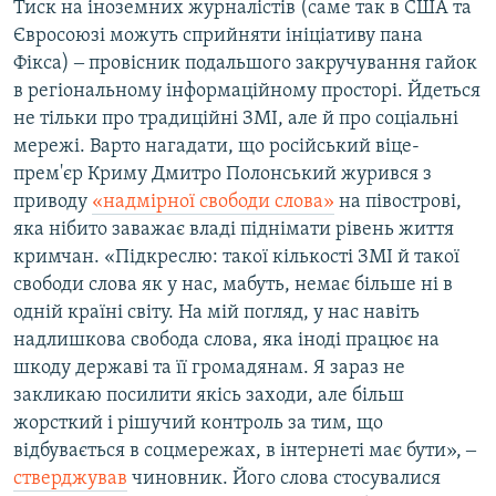
Тиск на іноземних журналістів (саме так в США та
Євросоюзі можуть сприйняти ініціативу пана
Фікса) ‒ провісник подальшого закручування гайок
в регіональному інформаційному просторі. Йдеться
не тільки про традиційні ЗМІ, але й про соціальні
мережі. Варто нагадати, що російський віце-
прем'єр Криму Дмитро Полонський журився з
приводу
«надмірної свободи слова»
на півострові,
яка нібито заважає владі піднімати рівень життя
кримчан. «Підкреслю: такої кількості ЗМІ й такої
свободи слова як у нас, мабуть, немає більше ні в
одній країні світу. На мій погляд, у нас навіть
надлишкова свобода слова, яка іноді працює на
шкоду державі та її громадянам. Я зараз не
закликаю посилити якісь заходи, але більш
жорсткий і рішучий контроль за тим, що
відбувається в соцмережах, в інтернеті має бути», ‒
стверджував
чиновник. Його слова стосувалися