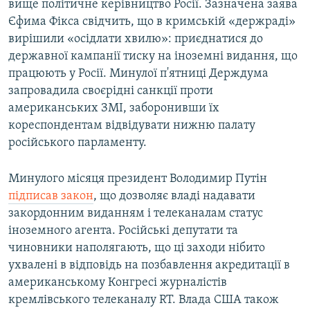
вище політичне керівництво Росії. Зазначена заява
Єфима Фікса свідчить, що в кримській «держраді»
вирішили «осідлати хвилю»: приєднатися до
державної кампанії тиску на іноземні видання, що
працюють у Росії. Минулої п'ятниці Держдума
запровадила своєрідні санкції проти
американських ЗМІ, заборонивши їх
кореспондентам відвідувати нижню палату
російського парламенту.
Минулого місяця президент Володимир Путін
підписав закон
, що дозволяє владі надавати
закордонним виданням і телеканалам статус
іноземного агента. Російські депутати та
чиновники наполягають, що ці заходи нібито
ухвалені в відповідь на позбавлення акредитації в
американському Конгресі журналістів
кремлівського телеканалу RT. Влада США також