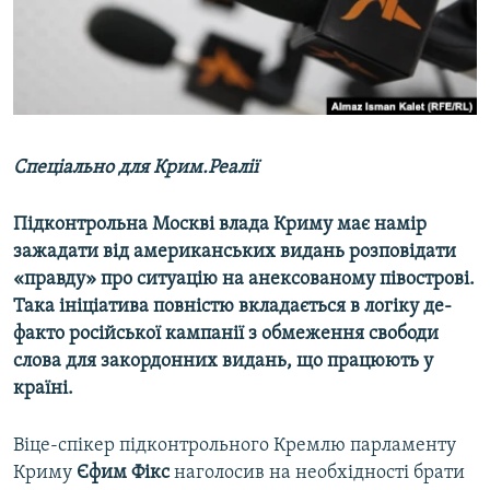
ВІДЕОУРОКИ «ELIFBE»
Русский
СВІДЧЕННЯ ОКУПАЦІЇ
Qırımtatar
УКРАЇНСЬКА ПРОБЛЕМА КРИМУ
ДОЛУЧАЙСЯ!
ІНФОГРАФІКА
Спеціально для Крим.Реалії
Підконтрольна Москві влада Криму має намір
Усі сайти RFE/RL
зажадати від американських видань розповідати
«правду» про ситуацію на анексованому півострові.
Така ініціатива повністю вкладається в логіку де-
факто російської кампанії з обмеження свободи
слова для закордонних видань, що працюють у
країні.
Віце-спікер підконтрольного Кремлю парламенту
Криму
Єфим Фікс
наголосив на необхідності брати