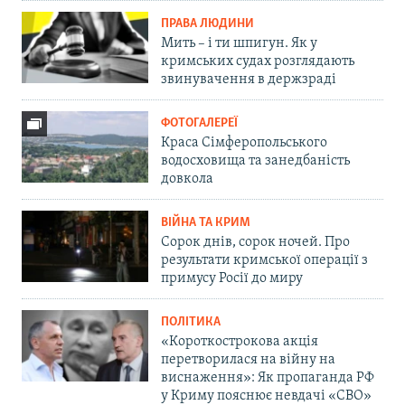
ПРАВА ЛЮДИНИ
Мить – і ти шпигун. Як у
кримських судах розглядають
звинувачення в держзраді
ФОТОГАЛЕРЕЇ
Краса Сімферопольського
водосховища та занедбаність
довкола
ВІЙНА ТА КРИМ
Сорок днів, сорок ночей. Про
результати кримської операції з
примусу Росії до миру
ПОЛІТИКА
«Короткострокова акція
перетворилася на війну на
виснаження»: Як пропаганда РФ
у Криму пояснює невдачі «СВО»