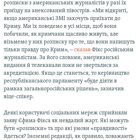
розписки з американських журналістів у разі їх
приїзду на анексований півострів. «Ми відкриті,
якщо американські ЗМІ захочуть приїхати до
Криму. Ми їх поведемо в усі місця, щоб вони
побачили, як кримчани щасливо живуть, але
візьмемо у них розписку про те, що вони напишуть
тільки правду про Крим», ‒
сказав
Фікс російським
журналістам. За його словами, американські
видання й телеканали поки не зверталися за
акредитацією. Якщо це станеться, то керівництво
республіканського парламенту «буде діяти в
рамках загальноросійських рішень», зазначив
віце-спікер.
Деякі користувачі соціальних мереж сприйняли
заяву Єфима Фікса як невдалий жарт. Які можуть
бути «розписки» та про які умови «правдивості»
йдеться? Іноземні редакції, як правило, поважають