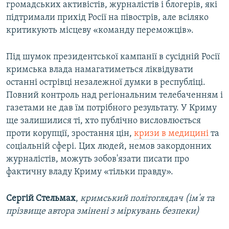
громадських активістів, журналістів і блогерів, які
підтримали прихід Росії на півострів, але всіляко
критикують місцеву «команду переможців».
Під шумок президентської кампанії в сусідній Росії
кримська влада намагатиметься ліквідувати
останні острівці незалежної думки в республіці.
Повний контроль над регіональним телебаченням і
газетами не дав їм потрібного результату. У Криму
ще залишилися ті, хто публічно висловлюється
проти корупції, зростання цін,
кризи в медицині
та
соціальній сфері. Цих людей, немов закордонних
журналістів, можуть зобов'язати писати про
фактичну владу Криму «тільки правду».
Сергій Стельмах
,
кримський політоглядач (ім'я та
прізвище автора змінені з міркувань безпеки)