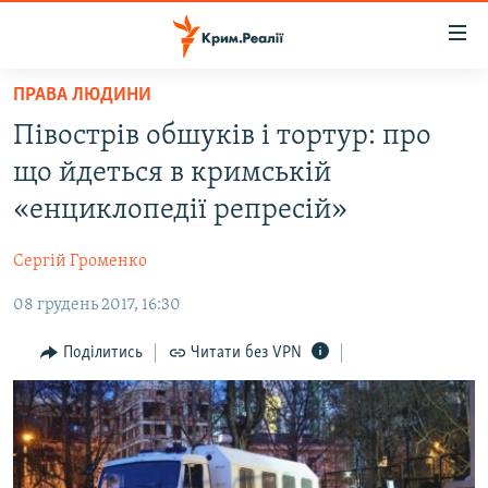
Доступність
посилання
Перейти
ПРАВА ЛЮДИНИ
до
НОВИНИ
Півострів обшуків і тортур: про
основного
ВОДА.КРИМ
матеріалу
що йдеться в кримській
ВІДЕО ТА ФОТО
Перейти
«енциклопедії репресій»
до
ПОЛІТИКА
основної
Сергій Громенко
БЛОГИ
навігації
Перейти
08 грудень 2017, 16:30
ПОГЛЯД
до
ІНТЕРВ'Ю
Поділитись
Читати без VPN
пошуку
ВСЕ ЗА ДЕНЬ
СПЕЦПРОЕКТИ
ЯК ОБІЙТИ БЛОКУВАННЯ
ДЕПОРТАЦІЯ