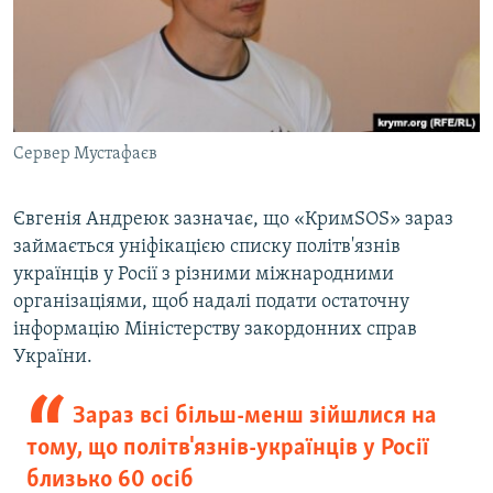
Сервер Мустафаєв
Євгенія Андреюк зазначає, що «КримSOS» зараз
займається уніфікацією списку політв'язнів
українців у Росії з різними міжнародними
організаціями, щоб надалі подати остаточну
інформацію Міністерству закордонних справ
України.
Зараз всі більш-менш зійшлися на
тому, що політв'язнів-українців у Росії
близько 60 осіб