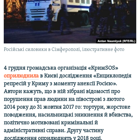
ВІДЕОУРОКИ «ELIFBE»
Русский
СВІДЧЕННЯ ОКУПАЦІЇ
Qırımtatar
УКРАЇНСЬКА ПРОБЛЕМА КРИМУ
ДОЛУЧАЙСЯ!
ІНФОГРАФІКА
Російські силовики в Сімферополі, ілюстративне фото
4 грудня громадська організація «КримSOS»
Усі сайти RFE/RL
оприлюднила
в Києві дослідження «Енциклопедія
репресій у Криму з моменту анексії Росією».
Автори кажуть, що в ній зібрані відомості про
порушення прав людини на півострові з лютого
2014 року до 31 жовтня 2017 го: тортури, жорстоке
поводження, насильницькі зникнення й вбивства,
політично мотивовані кримінальні й
адміністративні справи. Другу частину
дослідження оприлюднять у 2018 році.