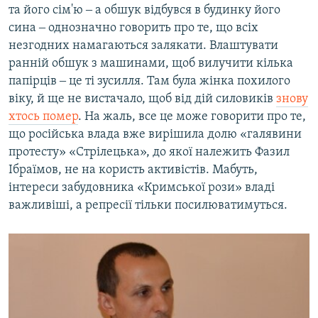
та його сім'ю ‒ а обшук відбувся в будинку його
сина ‒ однозначно говорить про те, що всіх
незгодних намагаються залякати. Влаштувати
ранній обшук з машинами, щоб вилучити кілька
папірців ‒ це ті зусилля. Там була жінка похилого
віку, й ще не вистачало, щоб від дій силовиків
знову
хтось помер
. На жаль, все це може говорити про те,
що російська влада вже вирішила долю «галявини
протесту» «Стрілецька», до якої належить Фазил
Ібраїмов, не на користь активістів. Мабуть,
інтереси забудовника «Кримської рози» владі
важливіші, а репресії тільки посилюватимуться.