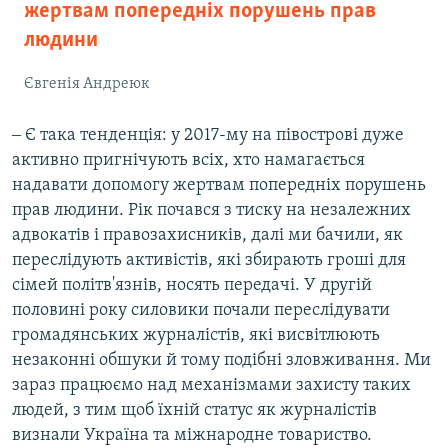
жертвам попередніх порушень прав
людини
Євгенія Андреюк
‒ Є така тенденція: у 2017-му на півострові дуже
активно пригнічують всіх, хто намагається
надавати допомогу жертвам попередніх порушень
прав людини. Рік почався з тиску на незалежних
адвокатів і правозахисників, далі ми бачили, як
переслідують активістів, які збирають гроші для
сімей політв'язнів, носять передачі. У другій
половині року силовики почали переслідувати
громадянських журналістів, які висвітлюють
незаконні обшуки й тому подібні зловживання. Ми
зараз працюємо над механізмами захисту таких
людей, з тим щоб їхній статус як журналістів
визнали Україна та міжнародне товариство.