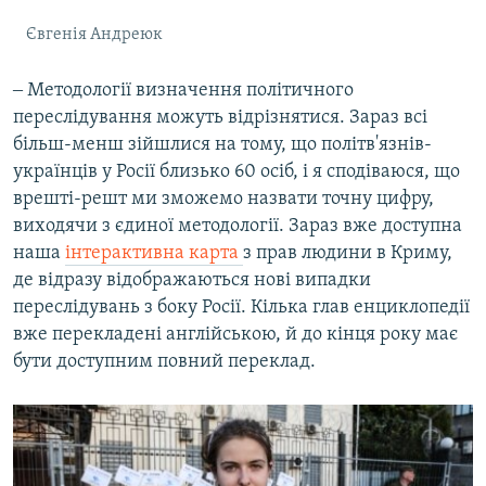
Євгенія Андреюк
‒ Методології визначення політичного
переслідування можуть відрізнятися. Зараз всі
більш-менш зійшлися на тому, що політв'язнів-
українців у Росії близько 60 осіб, і я сподіваюся, що
врешті-решт ми зможемо назвати точну цифру,
виходячи з єдиної методології. Зараз вже доступна
наша
інтерактивна карта
з прав людини в Криму,
де відразу відображаються нові випадки
переслідувань з боку Росії. Кілька глав енциклопедії
вже перекладені англійською, й до кінця року має
бути доступним повний переклад.