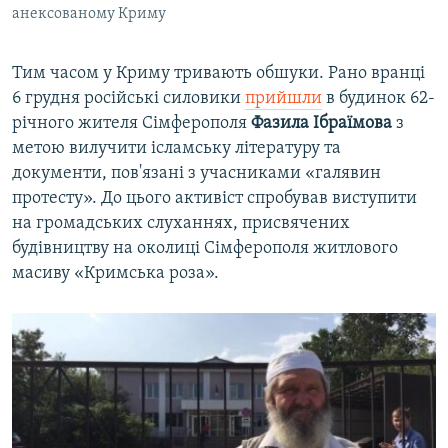
анексованому Криму
Тим часом у Криму тривають обшуки. Рано вранці
6 грудня російські силовики
прийшли
в будинок 62-
річного жителя Сімферополя
Фазила Ібраїмова
з
метою вилучити ісламську літературу та
документи, пов'язані з учасниками «галявин
протесту». До цього активіст спробував виступити
на громадських слуханнях, присвячених
будівництву на околиці Сімферополя житлового
масиву «Кримська роза».