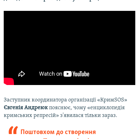
Заступник координатора організації «КримSOS»
Євгенія Андреюк
пояснює, чому «енциклопедія
кримських репресій» з'явилася тільки зараз.
Поштовхом до створення