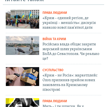
ПРАВА ЛЮДИНИ
«Крим – єдиний регіон, де
українці – меншість»: дискусія
навколо нової пам'ятної дати
ВІЙНА ТА КРИМ
Російська влада обіцяє закрити
морський шлях українським
БпЛА до Севастополя. Чи реально
це?
СУСПІЛЬСТВО
«Крим – не Росія»: маркетплейс
Ozon припинив прийом нових
замовлень на Кримському
півострові
ПРАВА ЛЮДИНИ
Мить – і ти шпигун. Як у