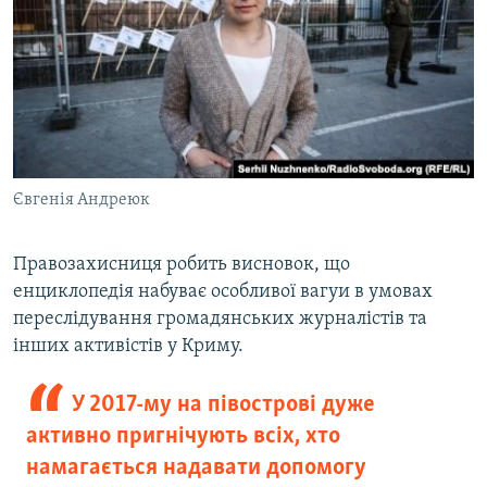
Євгенія Андреюк
Правозахисниця робить висновок, що
енциклопедія набуває особливої вагуи в умовах
переслідування громадянських журналістів та
інших активістів у Криму.
У 2017-му на півострові дуже
активно пригнічують всіх, хто
намагається надавати допомогу