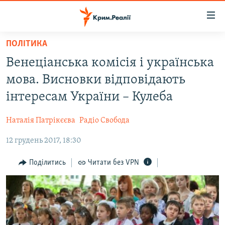
Доступність
посилання
Перейти
ПОЛІТИКА
до
НОВИНИ
Венеціанська комісія і українська
основного
ВОДА.КРИМ
матеріалу
мова. Висновки відповідають
ВІДЕО ТА ФОТО
Перейти
інтересам України – Кулеба
до
ПОЛІТИКА
основної
Наталія Патрікєєва
Радіо Свобода
БЛОГИ
навігації
Перейти
12 грудень 2017, 18:30
ПОГЛЯД
до
ІНТЕРВ'Ю
Поділитись
Читати без VPN
пошуку
ВСЕ ЗА ДЕНЬ
СПЕЦПРОЕКТИ
ЯК ОБІЙТИ БЛОКУВАННЯ
ДЕПОРТАЦІЯ