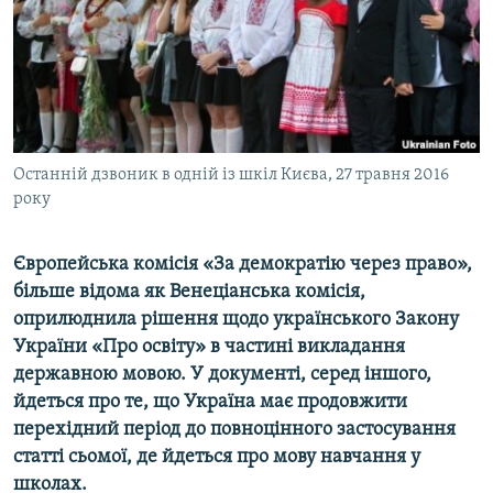
ВІДЕОУРОКИ «ELIFBE»
Русский
СВІДЧЕННЯ ОКУПАЦІЇ
Qırımtatar
УКРАЇНСЬКА ПРОБЛЕМА КРИМУ
ДОЛУЧАЙСЯ!
ІНФОГРАФІКА
Останній дзвоник в одній із шкіл Києва, 27 травня 2016
року
Усі сайти RFE/RL
Європейська комісія «За демократію через право»,
більше відома як Венеціанська комісія,
оприлюднила рішення щодо українського Закону
України «Про освіту» в частині викладання
державною мовою.
У документі, серед іншого,
йдеться про те, що Україна має
продовжити
перехідний період
до повноцінного застосування
статті сьомої, де йдеться про мову навчання у
школах.