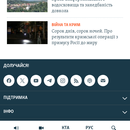
водосховища та занедбаність
довкола
ВІЙНА ТА КРИМ
Сорок днів, сорок ночей. Про
результати кримської операції з
примусу Росії до миру
ДОЛУЧАЙСЯ!
ПІДТРИМКА
ІНФО
© Крим.Реалії, 2026 | Усі права застережено.
КТА
РУС