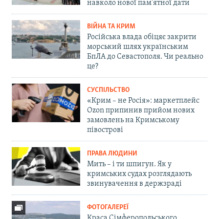
навколо нової пам'ятної дати
ВІЙНА ТА КРИМ
Російська влада обіцяє закрити
морський шлях українським
БпЛА до Севастополя. Чи реально
це?
СУСПІЛЬСТВО
«Крим – не Росія»: маркетплейс
Ozon припинив прийом нових
замовлень на Кримському
півострові
ПРАВА ЛЮДИНИ
Мить – і ти шпигун. Як у
кримських судах розглядають
звинувачення в держзраді
ФОТОГАЛЕРЕЇ
Краса Сімферопольського