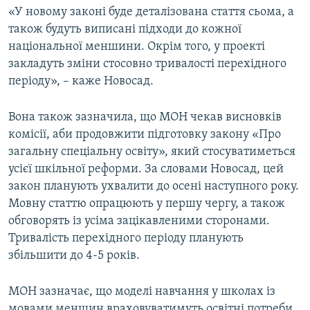
«У новому законі буде деталізована стаття сьома, а
також будуть виписані підходи до кожної
національної меншини. Окрім того, у проекті
закладуть зміни стосовно тривалості перехідного
періоду», – каже Новосад.
Вона також зазначила, що МОН чекав висновків
комісії, аби продовжити підготовку закону «Про
загальну спеціальну освіту», який стосуватиметься
усієї шкільної реформи. За словами Новосад, цей
закон планують ухвалити до осені наступного року.
Мовну статтю опрацюють у першу чергу, а також
обговорять із усіма зацікавленими сторонами.
Тривалість перехідного періоду планують
збільшити до 4-5 років.
МОН зазначає, що моделі навчання у школах із
мовами меншин враховуватимуть освітні потреби