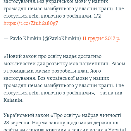
застосування.Без української мови у наших
громадян немає майбутнього у власній країні. І це
стосується всіх, включно з росіянами. 1/2
https://t.co/Zfuh6a80g7
— Pavlo Klimkin (@PavloKlimkin)
11 грудня 2017 р.
«Новий закон про освіту надає достатньо
можливостей для розвитку мов нацменшин. Разом
з громадами маємо розробити план його
застосування. Без української мови у наших
громадян немає майбутнього у власній країні. І це
стосується всіх, включно з росіянами», – зазначив
Клімкін.
Український закон «Про освіту» набрав чинності
28 вересня. Норма закону щодо мови державної
освіти викликала критику в деяких колах в Україні