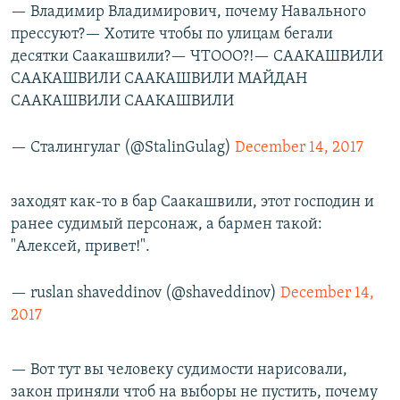
— Владимир Владимирович, почему Навального
прессуют?— Хотите чтобы по улицам бегали
десятки Саакашвили?— ЧТООО?!— СААКАШВИЛИ
СААКАШВИЛИ СААКАШВИЛИ МАЙДАН
СААКАШВИЛИ СААКАШВИЛИ
— Сталингулаг (@StalinGulag)
December 14, 2017
заходят как-то в бар Саакашвили, этот господин и
ранее судимый персонаж, а бармен такой:
"Алексей, привет!".
— ruslan shaveddinov (@shaveddinov)
December 14,
2017
— Вот тут вы человеку судимости нарисовали,
закон приняли чтоб на выборы не пустить, почему