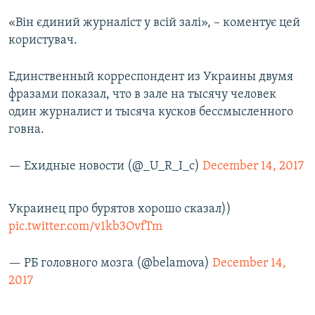
«Він єдиний журналіст у всій залі», – коментує цей
користувач.
Единственный корреспондент из Украины двумя
фразами показал, что в зале на тысячу человек
один журналист и тысяча кусков бессмысленного
говна.
— Ехидные новости (@_U_R_I_c)
December 14, 2017
Украинец про бурятов хорошо сказал))
pic.twitter.com/v1kb3OvfTm
— РБ головного мозга (@belamova)
December 14,
2017