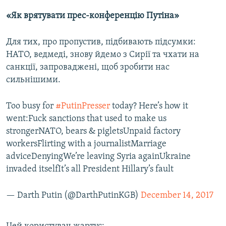
«Як врятувати прес-конференцію Путіна»
Для тих, про пропустив, підбивають підсумки:
НАТО, ведмеді, знову йдемо з Сирії та чхати на
санкції, запроваджені, щоб зробити нас
сильнішими.
Too busy for
#PutinPresser
today? Here’s how it
went:Fuck sanctions that used to make us
strongerNATO, bears & pigletsUnpaid factory
workersFlirting with a journalistMarriage
adviceDenyingWe’re leaving Syria againUkraine
invaded itselfIt’s all President Hillary’s fault
— Darth Putin (@DarthPutinKGB)
December 14, 2017