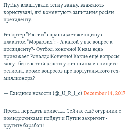
Путіну влаштували теплу ванну, вважають
користувачі, які коментують запитання росіян
президенту.
Репортёр "России" спрашивает женщину с
плакатом "Мордовия": - А какой у вас вопрос к
президенту?- Футбол, конечно! К нам ведь
приезжает Роналдо!Конечно! Какие ещё вопросы
могут быть к этой власти у женщины из нищего
региона, кроме вопросов про португальского гея-
миллионера?
— Ехидные новости (@_U_R_I_c)
December 14, 2017
Просят передать приветы. Сейчас ещё огурчики с
помидорчиками пойдут и Путин закричит -
крутите барабан!