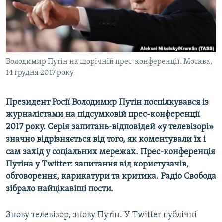
ВІДЕОУРОКИ «ELIFBE»
Русский
СВІДЧЕННЯ ОКУПАЦІЇ
Qırımtatar
УКРАЇНСЬКА ПРОБЛЕМА КРИМУ
ДОЛУЧАЙСЯ!
Володимир Путін на щорічній прес-конференції. Москва,
ІНФОГРАФІКА
14 грудня 2017 року
Президент Росії Володимир Путін поспілкувався із
Усі сайти RFE/RL
журналістами на підсумковій прес-конференції
2017 року. Серія запитань-відповідей «у телевізорі»
значно відрізняється від того, як коментували їх і
сам захід у соціальних мережах. Прес-конференція
Путіна у Twitter: запитання від користувачів,
обговорення, карикатури та критика. Радіо Свобода
зібрало найцікавіші пости.
Знову телевізор, знову Путін. У Twitter публічні