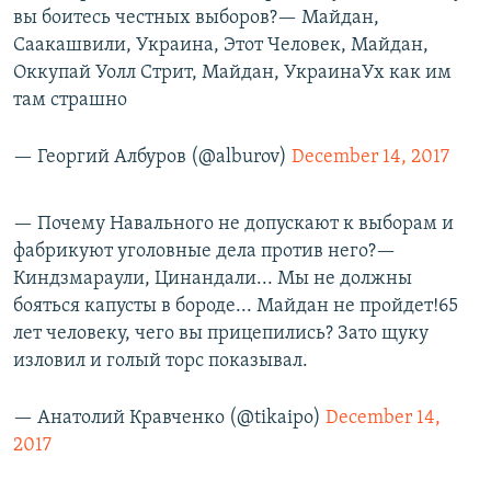
вы боитесь честных выборов?— Майдан,
Саакашвили, Украина, Этот Человек, Майдан,
Оккупай Уолл Стрит, Майдан, УкраинаУх как им
там страшно
— Георгий Албуров (@alburov)
December 14, 2017
— Почему Навального не допускают к выборам и
фабрикуют уголовные дела против него?—
Киндзмараули, Цинандали... Мы не должны
бояться капусты в бороде... Майдан не пройдет!65
лет человеку, чего вы прицепились? Зато щуку
изловил и голый торс показывал.
— Анатолий Кравченко (@tikaipo)
December 14,
2017