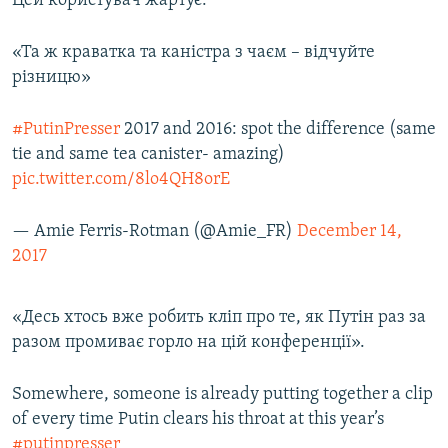
Цей користувач жартує:
«Та ж краватка та каністра з чаєм – відчуйте
різницю»
#PutinPresser
2017 and 2016: spot the difference (same
tie and same tea canister- amazing)
pic.twitter.com/8lo4QH8orE
— Amie Ferris-Rotman (@Amie_FR)
December 14,
2017
«Десь хтось вже робить кліп про те, як Путін раз за
разом промиває горло на цій конференції».
Somewhere, someone is already putting together a clip
of every time Putin clears his throat at this year’s
#putinpresser