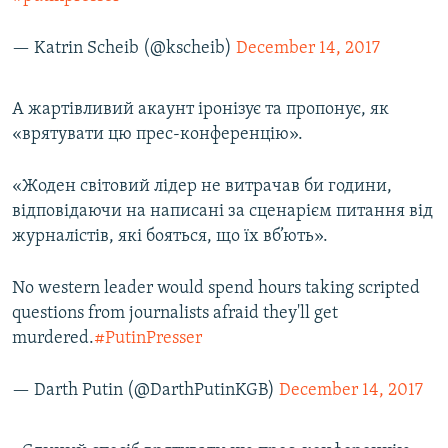
— Katrin Scheib (@kscheib)
December 14, 2017
А жартівливий акаунт іронізує та пропонує, як
«врятувати цю прес-конференцію».
«Жоден світовий лідер не витрачав би години,
відповідаючи на написані за сценарієм питання від
журналістів, які бояться, що їх вб’ють».
No western leader would spend hours taking scripted
questions from journalists afraid they'll get
murdered.
#PutinPresser
— Darth Putin (@DarthPutinKGB)
December 14, 2017