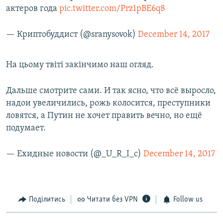
актеров года
pic.twitter.com/Prz1pBE6q8
— Криптобуддист (@sranysovok)
December 14, 2017
На цьому твіті закінчимо наш огляд.
Дальше смотрите сами. И так ясно, что всё выросло,
надои увеличились, рожь колосится, преступники
ловятся, а Путин не хочет править вечно, но ещё
подумает.
— Ехидные новости (@_U_R_I_c)
December 14, 2017
Поділитись
Читати без VPN
Follow us