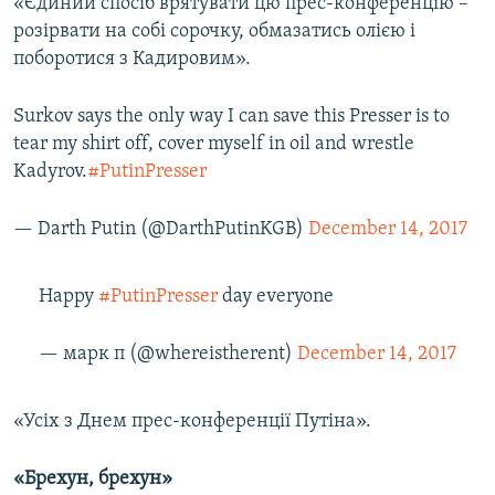
«Єдиний спосіб врятувати цю прес-конференцію –
розірвати на собі сорочку, обмазатись олією і
поборотися з Кадировим».
Surkov says the only way I can save this Presser is to
tear my shirt off, cover myself in oil and wrestle
Kadyrov.
#PutinPresser
— Darth Putin (@DarthPutinKGB)
December 14, 2017
Happy
#PutinPresser
day everyone
— марк п (@whereistherent)
December 14, 2017
«Усіх з Днем прес-конференції Путіна».
«Брехун, брехун»