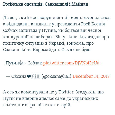
Російська опозиція, Саакашвілі і Майдан
Діалог, який «розворушив» твіттерян: журналістка,
а віднедавна кандидат у президенти Росії Ксенія
Собчак запитала у Путіна, чи боїться він чесної
конкуренції на виборах. Він у відповідь згадав про
політичну ситуацію в Україні, зокрема, про
Саакашвілі та Євромайдан. Ось як це було:
Путин👍 - Собчак
pic.twitter.com/DjVNof3cUu
— Оксана❤️🇷🇺 (@oksanaylia1)
December 14, 2017
А ось як коментували це у Twitter. Згадують, що
Путін не вперше апелює саме до українських
політичних гравців та категорій.