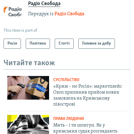
Радіо Свобода
Передрук із
Радіо Свобода
This item is part of
Росія
Політика
Статті
Головне за добу
Читайте також
СУСПІЛЬСТВО
«Крим – не Росія»: маркетплейс
Ozon припинив прийом нових
замовлень на Кримському
півострові
ПРАВА ЛЮДИНИ
Мить – і ти шпигун. Як у
кримських судах розглядають