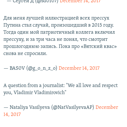
— Сергей Д (@sd0107)
December 14, 2017
Для меня лучшей иллюстрацией всех прессух
Путина стал случай, произошедший в 2015 году.
Тогда один мой патриотичный коллега включил
прессуху, и за три часа не понял, что смотрит
прошлогоднюю запись. Пока про «Вятский квас»
снова не спросили.
— BAS0V (@g_o_n_z_o)
December 14, 2017
A question from a journalist: "We all love and respect
you, Vladimir Vladimirovich"
— Nataliya Vasilyeva (@NatVasilyevaAP)
December
14, 2017