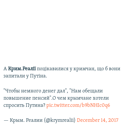
А
Крим.Реалії
поцікавилися у кримчан, що б вони
запитали у Путіна.
"Чтобы немного денег дал", "Нам обещали
повышение пенсий".О чем крымчане хотели
спросить Путина?
pic.twitter.com/b9bNHIc0q6
— Крым. Реалии (@krymrealii)
December 14, 2017