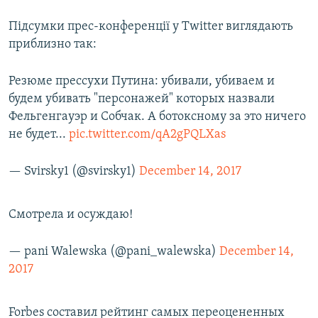
Підсумки прес-конференції у Twitter виглядають
приблизно так:
Резюме прессухи Путина: убивали, убиваем и
будем убивать "персонажей" которых назвали
Фельгенгауэр и Собчак. А ботоксному за это ничего
не будет...
pic.twitter.com/qA2gPQLXas
— Svirsky1 (@svirsky1)
December 14, 2017
Смотрела и осуждаю!
— pani Walewska (@pani_walewska)
December 14,
2017
Forbes составил рейтинг самых переоцененных