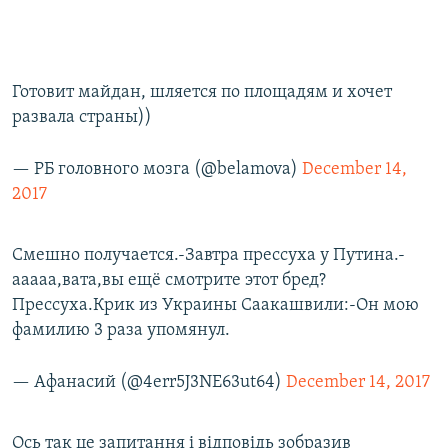
Готовит майдан, шляется по площадям и хочет
развала страны))
— РБ головного мозга (@belamova)
December 14,
2017
Смешно получается.-Завтра прессуха у Путина.-
ааааа,вата,вы ещё смотрите этот бред?
Прессуха.Крик из Украины Саакашвили:-Он мою
фамилию 3 раза упомянул.
— Афанасий (@4err5J3NE63ut64)
December 14, 2017
Ось так це запитання і відповідь зобразив