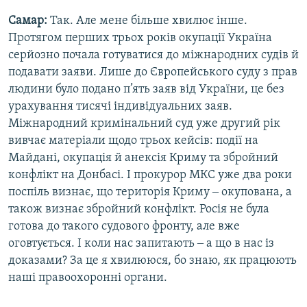
Самар:
Так. Але мене більше хвилює інше.
Протягом перших трьох років окупації Україна
серйозно почала готуватися до міжнародних судів й
подавати заяви. Лише до Європейського суду з прав
людини було подано п’ять заяв від України, це без
урахування тисячі індивідуальних заяв.
Міжнародний кримінальний суд уже другий рік
вивчає матеріали щодо трьох кейсів: події на
Майдані, окупація й анексія Криму та збройний
конфлікт на Донбасі. І прокурор МКС уже два роки
поспіль визнає, що територія Криму ‒ окупована, а
також визнає збройний конфлікт. Росія не була
готова до такого судового фронту, але вже
оговтується. І коли нас запитають ‒ а що в нас із
доказами? За це я хвилююся, бо знаю, як працюють
наші правоохоронні органи.