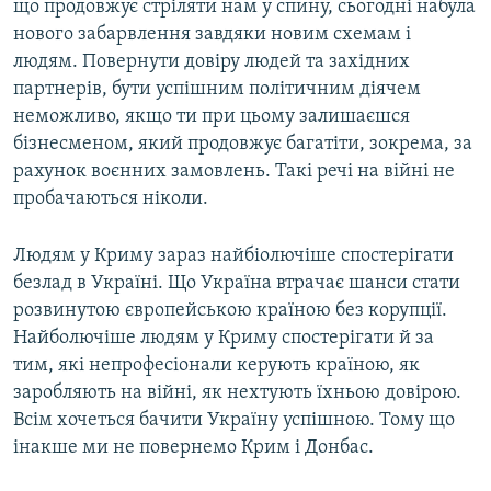
що продовжує стріляти нам у спину, сьогодні набула
нового забарвлення завдяки новим схемам і
людям. Повернути довіру людей та західних
партнерів, бути успішним політичним діячем
неможливо, якщо ти при цьому залишаєшся
бізнесменом, який продовжує багатіти, зокрема, за
рахунок воєнних замовлень. Такі речі на війні не
пробачаються ніколи.
Людям у Криму зараз найбіолючіше спостерігати
безлад в Україні. Що Україна втрачає шанси стати
розвинутою європейською країною без корупції.
Найболючіше людям у Криму спостерігати й за
тим, які непрофесіонали керують країною, як
заробляють на війні, як нехтують їхньою довірою.
Всім хочеться бачити Україну успішною. Тому що
інакше ми не повернемо Крим і Донбас.