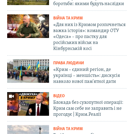
боротьби: якими будуть наслідки
ВІЙНА ТА КРИМ
«Для них із Кримом розпочнеться
важка історія»: командир ОТУ
«Одеса» – про пастку для
російських військ на
Кінбурнській косі
ПРАВА ЛЮДИНИ
«Крим – єдиний регіон, де
українці – меншість»: дискусія
навколо нової пам'ятної дати
ВІДЕО
Блокада без сухопутної операції:
Крим сам себе не заправить і не
прогодує | Крим.Реалії
ВІЙНА ТА КРИМ