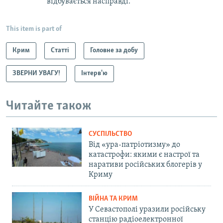
відбувається насправді.
This item is part of
Крим
Статті
Головне за добу
ЗВЕРНИ УВАГУ!
Інтерв'ю
Читайте також
СУСПІЛЬСТВО
Від «ура-патріотизму» до
катастрофи: якими є настрої та
наративи російських блогерів у
Криму
ВІЙНА ТА КРИМ
У Севастополі уразили російську
станцію радіоелектронної