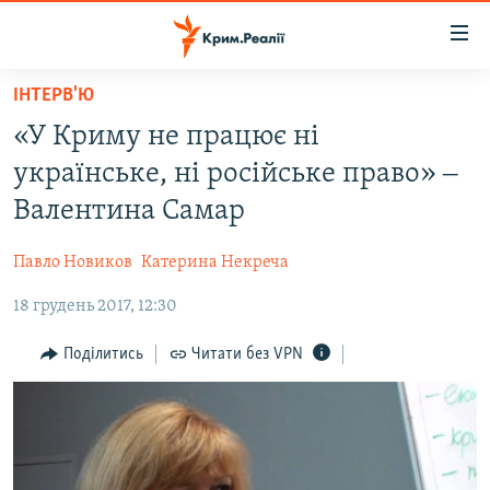
Доступність
посилання
Перейти
ІНТЕРВ'Ю
до
НОВИНИ
«У Криму не працює ні
основного
ВОДА.КРИМ
матеріалу
українське, ні російське право» ‒
ВІДЕО ТА ФОТО
Перейти
Валентина Самар
до
ПОЛІТИКА
основної
Павло Новиков
Катерина Некреча
БЛОГИ
навігації
Перейти
18 грудень 2017, 12:30
ПОГЛЯД
до
ІНТЕРВ'Ю
Поділитись
Читати без VPN
пошуку
ВСЕ ЗА ДЕНЬ
СПЕЦПРОЕКТИ
ЯК ОБІЙТИ БЛОКУВАННЯ
ДЕПОРТАЦІЯ