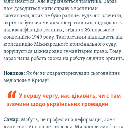
відрізняється. Але відрізняється тематика. Зараз
нам доводиться мати справу з воєнними
злочинами, яких не було раніше. Будь-які злочини,
окрім побутових чи адміністративних, підпадають
під кваліфікацію воєнних, згідно з Женевською
конвенцією 1949 року. Такі злочини підпадають під
юрисдикцію Міжнародного кримінального суду,
порушується міжнародне гуманітарне право. Тому
зараз наша робота схожа на роботу слідчих органів.
Новиков:
Як би ви охарактеризували сьогоднішнє
медіаполе в Криму?
У першу чергу, нас цікавить, чи є там
злочини щодо українських громадян
Самар:
Мабуть, це професійна деформація, але я
дуже спокійно на це дивлюся. Ми відділяємо факти