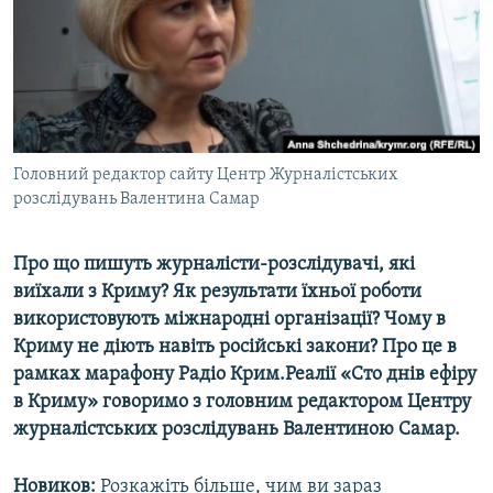
ВІДЕОУРОКИ «ELIFBE»
Русский
СВІДЧЕННЯ ОКУПАЦІЇ
Qırımtatar
УКРАЇНСЬКА ПРОБЛЕМА КРИМУ
ДОЛУЧАЙСЯ!
ІНФОГРАФІКА
Головний редактор сайту Центр Журналістських
розслідувань Валентина Самар
Усі сайти RFE/RL
Про що пишуть журналісти-розслідувачі, які
виїхали з Криму? Як результати їхньої роботи
використовують міжнародні організації? Чому в
Криму не діють навіть російські закони? Про це в
рамках марафону Радіо Крим.Реалії «Сто днів ефіру
в Криму» говоримо з головним редактором Центру
журналістських розслідувань Валентиною Самар.
Новиков:
Розкажіть більше, чим ви зараз