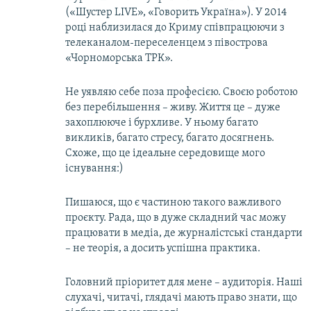
(«Шустер LIVE», «Говорить Україна»). У 2014
році наблизилася до Криму співпрацюючи з
телеканалом-переселенцем з півострова
«Чорноморська ТРК».
Не уявляю себе поза професією. Своєю роботою
без перебільшення – живу. Життя це – дуже
захоплююче і бурхливе. У ньому багато
викликів, багато стресу, багато досягнень.
Схоже, що це ідеальне середовище мого
існування:)
Пишаюся, що є частиною такого важливого
проєкту. Рада, що в дуже складний час можу
працювати в медіа, де журналістські стандарти
– не теорія, а досить успішна практика.
Головний пріоритет для мене – аудиторія. Наші
слухачі, читачі, глядачі мають право знати, що