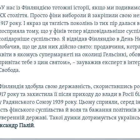
«У нас із Фінляндією тотожні історії, якщо ми подивимо
ХХ століття. Просто фіни вибороли й закріпили свою н
1917 року. І якраз ця тяглість поколінь із тих пір далася
посприяла тому, що у фінів тепер відповідальніше суспі
солідарніше суспільство. Я відвідав Фінляндію в День 
побачив, що це для них дійсно свято: продавчиня, котра
квіти в якомусь супермаркеті на околиці Гельсінкі, обов
привітає тебе з цим святом», – зауважив експерт в інтер
Свобода.
Фінляндія здобула свою державність, скориставшись р
17 року та захистила її після приходу до влади в Росії б
у Радянського Союзу 1939 року. Цьому сприяли, серед і
сть фінського суспільства й воля та бажання політиків 
веренній державі. Такої думки дотримується українсь
ксандр Палій
.