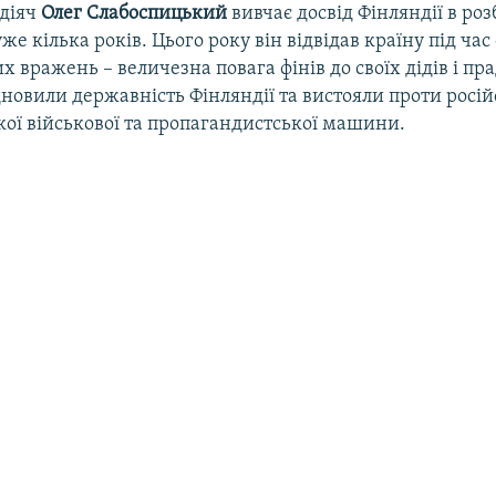
діяч
Олег Слабоспицький
вивчає досвід Фінляндії в роз
же кілька років. Цього року він відвідав країну під час
х вражень – величезна повага фінів до своїх дідів і прад
дновили державність Фінляндії та вистояли проти російс
кої військової та пропагандистської машини.