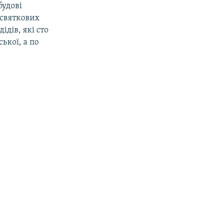
будові
 святкових
ідів, які сто
ької, а по