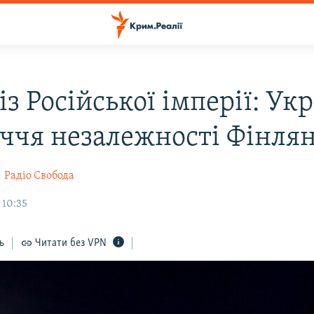
із Російської імперії: Ук
іччя незалежності Фінлян
к
Радіо Свобода
 10:35
ь
Читати без VPN