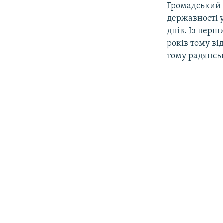
Громадський 
державності у
днів. Із перши
років тому ві
тому радянсь