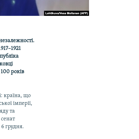
незалежності.
1917–1921
спубліка
ковці
 100 років
: країна, що
ської імперії,
яду та
 сенат
 6 грудня.