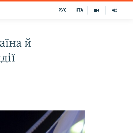
РУС
КТА
раїна й
дії