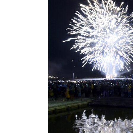
ВІДЕОУРОКИ «ELIFBE»
СВІДЧЕННЯ ОКУПАЦІЇ
УКРАЇНСЬКА ПРОБЛЕМА КРИМУ
ІНФОГРАФІКА