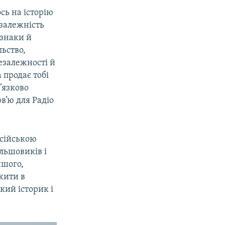
сь на історію
езалежність
 взнаки й
льство,
Незалежності й
 продає тобі
’язково
в’ю для Радіо
осійською
ільшовиків і
ншого,
жити в
кий історик і