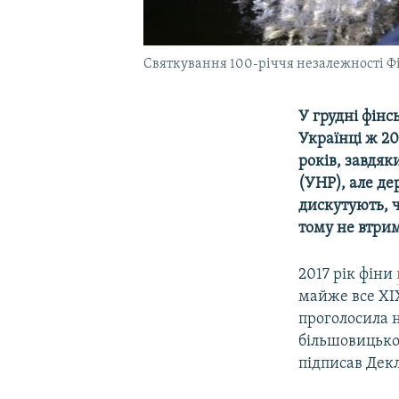
Cвяткування 100-річчя незалежності Фін
У грудні фін
Українці ж 20
років, завдяк
(УНР), але д
дискутують, ч
тому не втри
2017 рік фіни
майже все ХІХ 
проголосила н
більшовицьког
підписав Декл