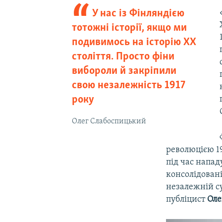
У нас із Фінляндією
тотожні історії, якщо ми
подивимось на історію ХХ
століття. Просто фіни
вибороли й закріпили
свою незалежність 1917
року
Олег Слабоспицький
революцією 19
під час напад
консолідовані
незалежній су
публіцист
Оле