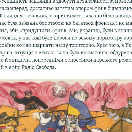
«Успішність Фінляндії в здобутті незалежності зумовлен
насамперед, достатньо затятим опором фінів більшови
Фінляндія, вочевидь, скористалась тим, що більшовицьк
час була зв’язана боротьбою на багатьох фронтах і не м
сил, аби «придушити» фінів. Ми, українці, були в знач
умовах, у нас тоді були вороги по всьому периметру кор
країни хотіли шарпати нашу територію. Крім того, в Ук
гірша ситуація з елітою: вона була виснажена, обдурена
то й знищена попередніми репресіями царського режи
й в ефірі Радіо Свобода.