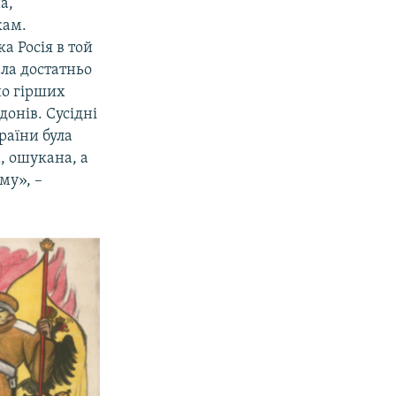
а,
кам.
а Росія в той
ала достатньо
но гірших
донів. Сусідні
раїни була
, ошукана, а
му», –