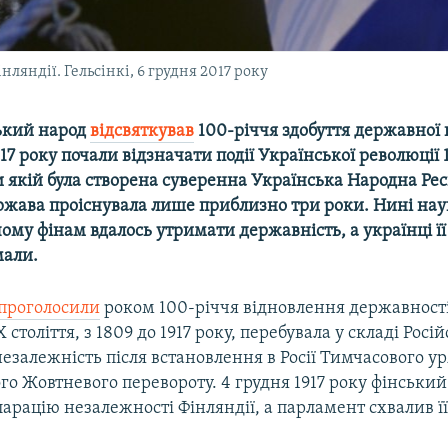
ляндії. Гельсінкі, 6 грудня 2017 року
ський народ
відсвяткував
100-річчя здобуття державної 
17 року почали відзначати події Української революції 
и якій була створена суверенна Українська Народна Ре
ержава проіснувала лише приблизно три роки. Нині нау
ому фінам вдалось утримати державність, а українці її
мали.
проголосили
роком 100-річчя відновлення державності
століття, з 1809 до 1917 року, перебувала у складі Росій
езалежність після встановлення в Росії Тимчасового ур
о Жовтневого перевороту. 4 грудня 1917 року фінський
арацію незалежності Фінляндії, а парламент схвалив її