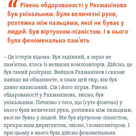
Рівень обдарованості у Рахманінова
був унікальним. Були величезні руки,
розтяжка між пальцями, якої не буває у
людей. Був віртуозом-піаністом. І в нього
була феноменальна пам’ять
– Ця історія відома. Був задіяний, я зараз не
пам’ятаю, хтось із великих композиторів. Дійсно, це
був такий розіграш. Вийшов Рахманінов і сказав:
навіщо ви обманюєте, я знаю цей твір, він був
давно написаний. Сів і його зіграв. Рівень
обдарованості у Рахманінова, звісно, був
унікальним. Почнімо з того, що (суто фізично) у
нього були величезні руки, розтяжка між пальцями,
якої не буває у людей. Він був віртуозом-піаністом,
прекрасним диригентом, звісно, і композитором. І
при цьому в нього була дійсно феноменальна