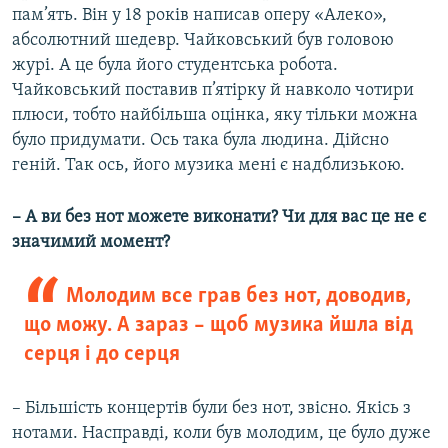
пам’ять. Він у 18 років написав оперу «Алеко»,
абсолютний шедевр. Чайковський був головою
журі. А це була його студентська робота.
Чайковський поставив п’ятірку й навколо чотири
плюси, тобто найбільша оцінка, яку тільки можна
було придумати. Ось така була людина. Дійсно
геній. Так ось, його музика мені є надблизькою.
– А ви без нот можете виконати? Чи для вас це не є
значимий момент?
Молодим все грав без нот, доводив,
що можу. А зараз – щоб музика йшла від
серця і до серця
– Більшість концертів були без нот, звісно. Якісь з
нотами. Насправді, коли був молодим, це було дуже