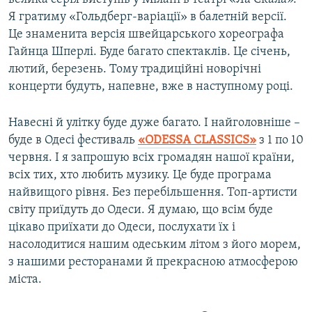
Я гратиму «Гольдберг-варіації» в балетній версії.
Це знаменита версія швейцарського хореографа
Гайнца Шперлі. Буде багато спектаклів. Це січень,
лютий, березень. Тому традиційні новорічні
концерти будуть, напевне, вже в наступному році.
Навесні й улітку буде дуже багато. І найголовніше –
буде в Одесі фестиваль
«ODESSA CLASSIC
S
»
з 1 по 10
червня. І я запрошую всіх громадян нашої країни,
всіх тих, хто любить музику. Це буде програма
найвищого рівня. Без перебільшення. Топ-артисти
світу приїдуть до Одеси. Я думаю, що всім буде
цікаво приїхати до Одеси, послухати їх і
насолодитися нашим одеським літом з його морем,
з нашими ресторанами й прекрасною атмосферою
міста.