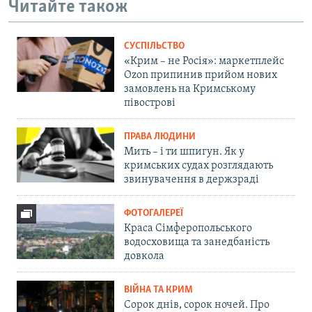
Читайте також
СУСПІЛЬСТВО
«Крим – не Росія»: маркетплейс
Ozon припинив прийом нових
замовлень на Кримському
півострові
ПРАВА ЛЮДИНИ
Мить – і ти шпигун. Як у
кримських судах розглядають
звинувачення в держзраді
ФОТОГАЛЕРЕЇ
Краса Сімферопольського
водосховища та занедбаність
довкола
ВІЙНА ТА КРИМ
Сорок днів, сорок ночей. Про