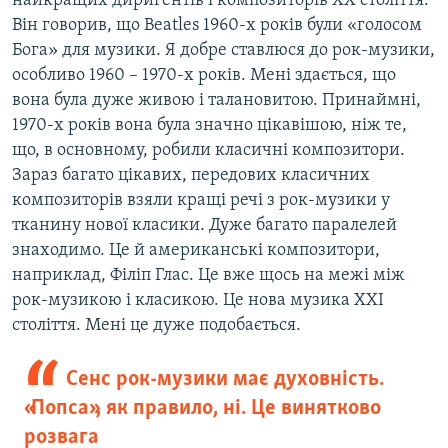
найкращих диригентів і композиторів ХХ століття.
Він говорив, що Beatles 1960-х років були «голосом
Бога» для музики. Я добре ставлюся до рок-музики,
особливо 1960 – 1970-х років. Мені здається, що
вона була дуже живою і талановитою. Принаймні,
1970-х років вона була значно цікавішою, ніж те,
що, в основному, робили класичні композитори.
Зараз багато цікавих, передових класичних
композиторів взяли кращі речі з рок-музики у
тканину нової класики. Дуже багато паралелей
знаходимо. Це й американські композитори,
наприклад, Філіп Глас. Це вже щось на межі між
рок-музикою і класикою. Це нова музика ХХІ
століття. Мені це дуже подобається.
Сенс рок-музики має духовність.
«Попса», як правило, ні. Це винятково
розвага