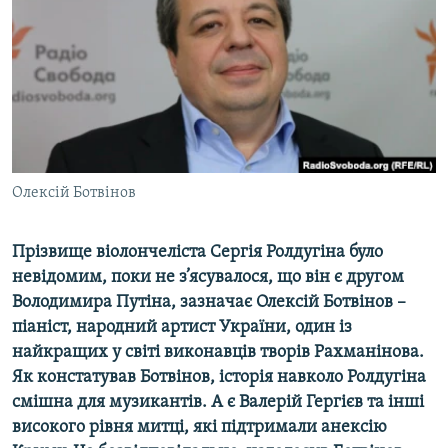
ВІДЕОУРОКИ «ELIFBE»
Русский
СВІДЧЕННЯ ОКУПАЦІЇ
Qırımtatar
УКРАЇНСЬКА ПРОБЛЕМА КРИМУ
ДОЛУЧАЙСЯ!
ІНФОГРАФІКА
Олексій Ботвінов
Усі сайти RFE/RL
Прізвище віолончеліста Сергія Ролдугіна було
невідомим, поки не з’ясувалося, що він є другом
Володимира Путіна, зазначає Олексій Ботвінов –
піаніст, народний артист України, один із
найкращих у світі виконавців творів Рахманінова.
Як констатував Ботвінов, історія навколо Ролдугіна
смішна для музикантів. А є Валерій Гергієв та інші
високого рівня митці, які підтримали анексію