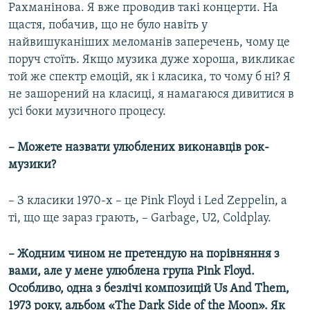
Рахманінова. Я вже проводив такі концерти. На
щастя, побачив, що не було навіть у
найвишуканіших меломанів заперечень, чому це
поруч стоїть. Якщо музика дуже хороша, викликає
той же спектр емоцій, як і класика, то чому б ні? Я
не зашорений на класиці, я намагаюся дивитися в
усі боки музичного процесу.
– Можете назвати улюблених виконавців рок-
музики?
– З класики 1970-х – це Pink Floyd і Led Zeppelin, а
ті, що ще зараз грають, – Garbage, U2, Coldplay.
– Жодним чином не претендую на порівняння з
вами, але у мене улюблена група Pink Floyd.
Особливо, одна з безлічі композицій Us And Them,
1973 року, альбом «The Dark Side of the Moon». Як