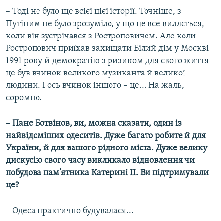
– Тоді не було ще всієї цієї історії. Точніше, з
Путіним не було зрозуміло, у що це все виллється,
коли він зустрічався з Ростроповичем. Але коли
Ростропович приїхав захищати Білий дім у Москві
1991 року й демократію з ризиком для свого життя –
це був вчинок великого музиканта й великої
людини. І ось вчинок іншого – це... На жаль,
соромно.
– Пане Ботвінов, ви, можна сказати, один із
найвідоміших одеситів. Дуже багато робите й для
України, й для вашого рідного міста. Дуже велику
дискусію свого часу викликало відновлення чи
побудова пам’ятника Катерині ІІ. Ви підтримували
це?
– Одеса практично будувалася...