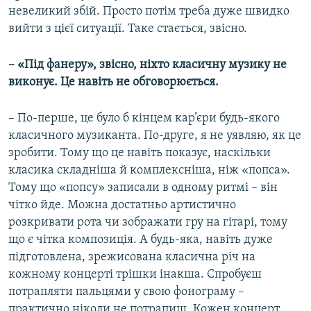
невеликий збій. Просто потім треба дуже швидко
вийти з цієї ситуації. Таке стається, звісно.
– «Під фанеру», звісно, ніхто класичну музику не
виконує. Це навіть не обговорюється.
– По-перше, це було б кінцем кар’єри будь-якого
класичного музиканта. По-друге, я не уявляю, як це
зробити. Тому що це навіть показує, наскільки
класика складніша й комплексніша, ніж «попса».
Тому що «попсу» записали в одному ритмі – він
чітко йде. Можна достатньо артистично
розкривати рота чи зображати гру на гітарі, тому
що є чітка композиція. А будь-яка, навіть дуже
підготовлена, зрежисована класична річ на
кожному концерті трішки інакша. Спробуєш
потрапляти пальцями у свою фонограму –
практично ніколи не потрапиш. Кожен концерт