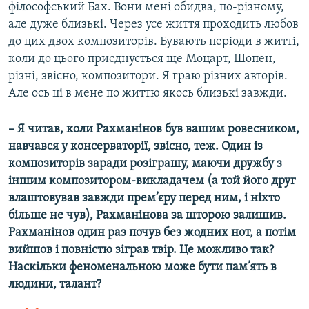
філософський Бах. Вони мені обидва, по-різному,
але дуже близькі. Через усе життя проходить любов
до цих двох композиторів. Бувають періоди в житті,
коли до цього приєднується ще Моцарт, Шопен,
різні, звісно, композитори. Я граю різних авторів.
Але ось ці в мене по життю якось близькі завжди.
– Я читав, коли Рахманінов був вашим ровесником,
навчався у консерваторії, звісно, теж. Один із
композиторів заради розіграшу, маючи дружбу з
іншим композитором-викладачем (а той його друг
влаштовував завжди прем’єру перед ним, і ніхто
більше не чув), Рахманінова за шторою залишив.
Рахманінов один раз почув без жодних нот, а потім
вийшов і повністю зіграв твір. Це можливо так?
Наскільки феноменальною може бути пам’ять в
людини, талант?