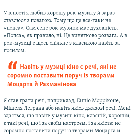
У юності я любив хорошу рок-музику й зараз
ставлюся з повагою. Тому що це все-таки не
«попса». Сам сенс рок-музики має духовність.
«Попса», як правило, ні. Це винятково розвага. А в
рок-музиці є щось спільне з класикою навіть за
посилом.
Навіть у музиці кіно є речі, які не
соромно поставити поруч із творами
Моцарта й Рахманінова
Я став грати речі, наприклад, Енніо Морріконе,
Мішеля Леграна або навіть якісь джазові речі. Мені
здається, що навіть у музиці кіно, класній, хорошій,
є такі речі, що і за своїм настроєм, і за якістю не
соромно поставити поруч із творами Моцарта й