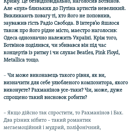
Криму. Це безвідповідально, наголосив Ботвінов.
Але «пул» близьких до Путіна артистів невеликий.
Викликають повагу ті, хто його не поповнив,
зауважив гість Радіо Свобода. В інтерв’ю йшлося
також про його рідне місто, маестро наголосив:
Одеса однозначно належить Україні. Крім того,
Ботвінов поділився, чи збивався він під час
концертів із ритму і чи слухає Beatles, Pink Floyd,
Metallica тощо.
​–
​ Чи може виконавець такого рівня, як ви,
визначити для себе улюбленого композитора, якого
виконуєте? Рахманінов усе-таки? Чи, може, дуже
спрощено такий висновок робити?
– Якщо дійсно так спростити, то Рахманінов і Бах.
Два різних нібито – такий романтик
мегаемоційний і мудрий, поліфонічний,