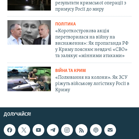
результати кримської операції з
примусу Росії до миру
ПОЛІТИКА
«Короткострокова акція
перетворилася на війну на
виснаження»: Як пропаганда РФ
у Криму пояснює невдачі «СВО»
та залякує «мінними атаками»
ВІЙНА ТА КРИМ
«Полювання на колони». Як ЗСУ
ріжуть військову логістику Росії в
Криму
ДОЛУЧАЙСЯ!