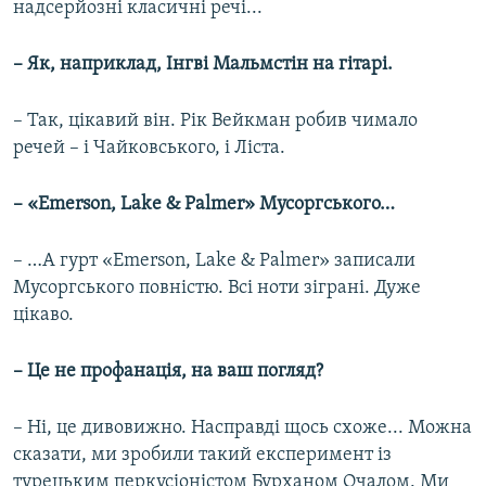
надсерйозні класичні речі...
– Як, наприклад, Інгві Мальмстін на гітарі.
– Так, цікавий він. Рік Вейкман робив чимало
речей – і Чайковського, і Ліста.
– «Emerson, Lake & Palmer» Мусоргського…
– …А гурт «Emerson, Lake & Palmer» записали
Мусоргського повністю. Всі ноти зіграні. Дуже
цікаво.
– Це не профанація, на ваш погляд?
– Ні, це дивовижно. Насправді щось схоже... Можна
сказати, ми зробили такий експеримент із
турецьким перкусіоністом Бурханом Очалом. Ми