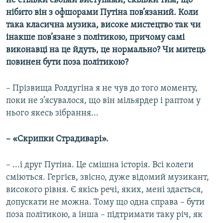
не стільки своїми виступами, скільки тим, що
нібито він з офшорами Путіна пов’язаний. Коли
така класична музика, високе мистецтво так чи
інакше пов’язане з політикою, причому самі
виконавці на це йдуть, це нормально? Чи митець
повинен бути поза політикою?
– Прізвища Ролдугіна я не чув до того моменту,
поки не з’ясувалося, що він мільярдер і раптом у
нього якесь зібрання...
– «Скрипки Страдиварі».
– ...і друг Путіна. Це смішна історія. Всі колеги
сміються. Гергієв, звісно, дуже відомий музикант,
високого рівня. Є якісь речі, яких, мені здається,
допускати не можна. Тому що одна справа – бути
поза політикою, а інша – підтримати таку річ, як