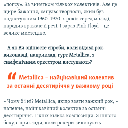
«попсу». За винятком кількох колективів. Але це
щире бажання, імпульс творчості, який був
надпотужним 1960–1970-х років серед молоді,
народив вражаючі речі. І зараз Pink Floyd – це
велике мистецтво.
– А як Ви оцінюєте спроби, коли відомі рок-
виконавці, наприклад, гурт Metallica, з
симфонічним оркестром виступають?
Metallica – найцікавіший колектив
за останні десятиріччя у важкому році
– Чому б і ні? Metallica, якщо взяти важкий рок, –
напевне, найцікавіший колектив за останні
десятиріччя. І їхніх кілька композицій. З іншого
боку, є приклади, коли рокери виконують