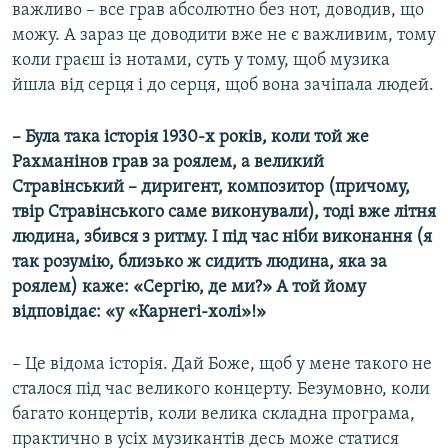
важливо – все грав абсолютно без нот, доводив, що
можу. А зараз це доводити вже не є важливим, тому
коли граєш із нотами, суть у тому, щоб музика
йшла від серця і до серця, щоб вона зачіпала людей.
– Була така історія 1930-х років, коли той же
Рахманінов грав за роялем, а великий
Стравінський – диригент, композитор (причому,
твір Стравінського саме виконували), тоді вже літня
людина, збився з ритму. І під час ніби виконання (я
так розумію, близько ж сидить людина, яка за
роялем) каже: «Сергію, де ми?» А той йому
відповідає: «у «Карнегі-холі»!»
– Це відома історія. Дай Боже, щоб у мене такого не
сталося під час великого концерту. Безумовно, коли
багато концертів, коли велика складна програма,
практично в усіх музикантів десь може статися