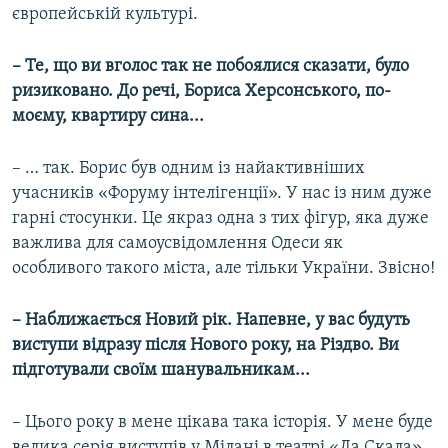
європейській культурі.
– Те, що ви вголос так не побоялися сказати, було
ризиковано. До речі, Бориса Херсонського, по-
моєму, квартиру сина...
– … так. Борис був одним із найактивніших
учасників «Форуму інтелігенції». У нас із ним дуже
гарні стосунки. Це якраз одна з тих фігур, яка дуже
важлива для самоусвідомлення Одеси як
особливого такого міста, але тільки України. Звісно!
– Наближається Новий рік. Напевне, у вас будуть
виступи відразу після Нового року, на Різдво. Ви
підготували своїм шанувальникам...
– Цього року в мене цікава така історія. У мене буде
велика серія виступів у Мілані в театрі «Ла Скала».