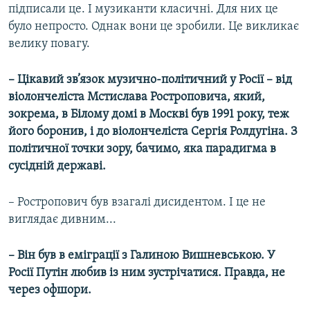
підписали це. І музиканти класичні. Для них це
було непросто. Однак вони це зробили. Це викликає
велику повагу.
– Цікавий зв’язок музично-політичний у Росії – від
віолончеліста Мстислава Ростроповича, який,
зокрема, в Білому домі в Москві був 1991 року, теж
його боронив, і до віолончеліста Сергія Ролдугіна. З
політичної точки зору, бачимо, яка парадигма в
сусідній державі.
– Ростропович був взагалі дисидентом. І це не
виглядає дивним...
– Він був в еміграції з Галиною Вишневською. У
Росії Путін любив із ним зустрічатися. Правда, не
через офшори.