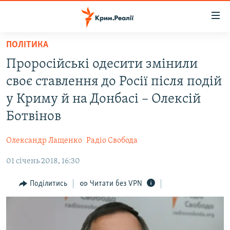
Доступність
посилання
Перейти
ПОЛІТИКА
до
НОВИНИ
Проросійські одесити змінили
основного
ВОДА.КРИМ
матеріалу
своє ставлення до Росії після подій
ВІДЕО ТА ФОТО
Перейти
у Криму й на Донбасі – Олексій
до
ПОЛІТИКА
Ботвінов
основної
БЛОГИ
навігації
Олександр Лащенко
Радіо Свобода
Перейти
ПОГЛЯД
до
01 січень 2018, 16:30
ІНТЕРВ'Ю
пошуку
ВСЕ ЗА ДЕНЬ
Поділитись
Читати без VPN
СПЕЦПРОЕКТИ
ЯК ОБІЙТИ БЛОКУВАННЯ
ДЕПОРТАЦІЯ