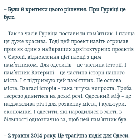
– Були й критики цього рішення. При Гурвіці це
було.
– Так за часів Гурвіца поставили пам’ятник. І площа
ця дуже красива. Тоді цей проект навіть отримав
приз як один з найкращих архітектурних проектів
у Європі, відновлення цієї площі з цим
пам’ятником. Для одеситів – це частина історії. І
пам’ятник Катерині – це частина історії нашого
міста. І я підтримую цей пам’ятник. Це основа
міста. Взагалі історія – така штука непроста. Треба
тверезо дивитися на деякі речі. Одеський міф – це
надважлива річ і для розвитку міста, і культури,
економіки. І одесити, які народилися в місті, в
більшості однозначно за, щоб цей пам’ятник був.
– 2 травня 2014 року. Це трагічна подія для Одеси.