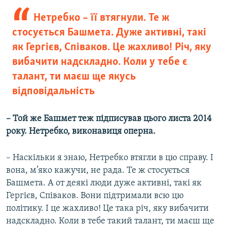
Нетребко – її втягнули. Те ж
стосується Башмета. Дуже активні, такі
як Гергієв, Співаков. Це жахливо! Річ, яку
вибачити надскладно. Коли у тебе є
талант, ти маєш ще якусь
відповідальність
– Той же Башмет теж підписував цього листа 2014
року. Нетребко, виконавиця оперна.
– Наскільки я знаю, Нетребко втягли в цю справу. І
вона, м’яко кажучи, не рада. Те ж стосується
Башмета. А от деякі люди дуже активні, такі як
Гергієв, Співаков. Вони підтримали всю цю
політику. І це жахливо! Це така річ, яку вибачити
надскладно. Коли в тебе такий талант, ти маєш ще