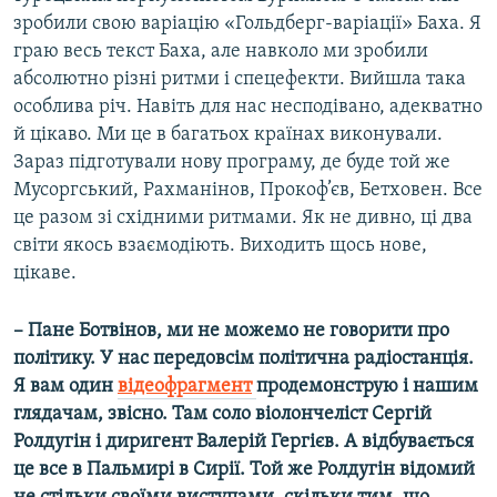
зробили свою варіацію «Гольдберг-варіації» Баха. Я
граю весь текст Баха, але навколо ми зробили
абсолютно різні ритми і спецефекти. Вийшла така
особлива річ. Навіть для нас несподівано, адекватно
й цікаво. Ми це в багатьох країнах виконували.
Зараз підготували нову програму, де буде той же
Мусоргський, Рахманінов, Прокоф’єв, Бетховен. Все
це разом зі східними ритмами. Як не дивно, ці два
світи якось взаємодіють. Виходить щось нове,
цікаве.
– Пане Ботвінов, ми не можемо не говорити про
політику. У нас передовсім політична радіостанція.
Я вам один
відеофрагмент
продемонструю і нашим
глядачам, звісно. Там соло віолончеліст Сергій
Ролдугін і диригент Валерій Гергієв. А відбувається
це все в Пальмирі в Сирії. Той же Ролдугін відомий