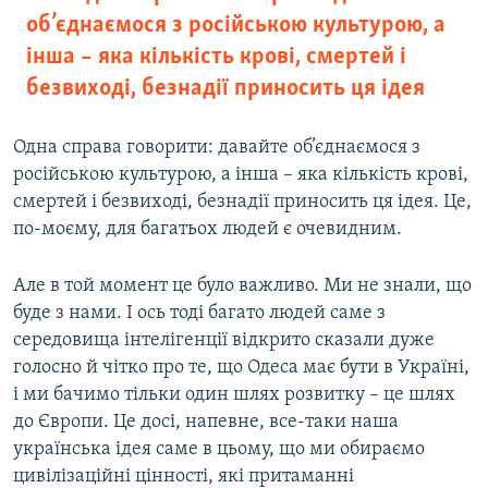
об’єднаємося з російською культурою, а
інша – яка кількість крові, смертей і
безвиході, безнадії приносить ця ідея
Одна справа говорити: давайте об’єднаємося з
російською культурою, а інша – яка кількість крові,
смертей і безвиході, безнадії приносить ця ідея. Це,
по-моєму, для багатьох людей є очевидним.
Але в той момент це було важливо. Ми не знали, що
буде з нами. І ось тоді багато людей саме з
середовища інтелігенції відкрито сказали дуже
голосно й чітко про те, що Одеса має бути в Україні,
і ми бачимо тільки один шлях розвитку – це шлях
до Європи. Це досі, напевне, все-таки наша
українська ідея саме в цьому, що ми обираємо
цивілізаційні цінності, які притаманні