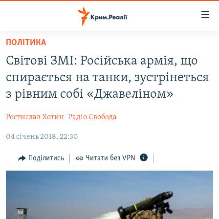
Доступність
посилання
Перейти
ПОЛІТИКА
до
НОВИНИ
Світові ЗМІ: Російська армія, що
основного
ВОДА.КРИМ
матеріалу
спирається на танки, зустрінеться
ВІДЕО ТА ФОТО
Перейти
з рівним собі «Джавеліном»
до
ПОЛІТИКА
основної
Ростислав Хотин
Радіо Свобода
БЛОГИ
навігації
Перейти
04 січень 2018, 22:30
ПОГЛЯД
до
ІНТЕРВ'Ю
Поділитись
Читати без VPN
пошуку
ВСЕ ЗА ДЕНЬ
СПЕЦПРОЕКТИ
ЯК ОБІЙТИ БЛОКУВАННЯ
ДЕПОРТАЦІЯ