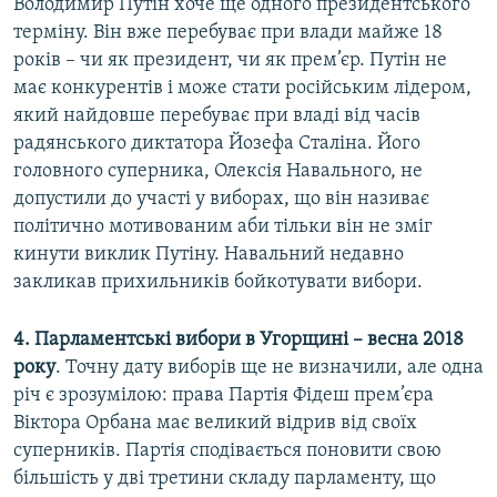
Володимир Путін хоче ще одного президентського
терміну. Він вже перебуває при влади майже 18
років – чи як президент, чи як прем’єр. Путін не
має конкурентів і може стати російським лідером,
який найдовше перебуває при владі від часів
радянського диктатора Йозефа Сталіна. Його
головного суперника, Олексія Навального, не
допустили до участі у виборах, що він називає
політично мотивованим аби тільки він не зміг
кинути виклик Путіну. Навальний недавно
закликав прихильників бойкотувати вибори.
4. Парламентські вибори в Угорщині – весна 2018
року
. Точну дату виборів ще не визначили, але одна
річ є зрозумілою: права Партія Фідеш прем’єра
Віктора Орбана має великий відрив від своїх
суперників. Партія сподівається поновити свою
більшість у дві третини складу парламенту, що