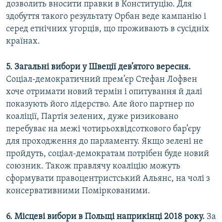
дозволить вносити правки в Конституцію. Для
здобуття такого результату Орбан веде кампанію і
серед етнічних угорців, що проживають в сусідніх
країнах.
5. Загальні вибори у Швеції дев’ятого вересня.
Соціал-демократичний прем’єр Стефан Лофвен
хоче отримати новий термін і опитування й далі
показують його лідерство. Але його партнер по
коаліції, Партія зелених, дуже ризиковано
перебуває на межі чотирьохвідсоткового бар’єру
для проходження до парламенту. Якщо зелені не
пройдуть, соціал-демократам потрібен буде новий
союзник. Також правлячу коаліцію можуть
сформувати правоцентристський Альянс, на чолі з
консервативними Поміркованими.
6. Місцеві вибори в Польщі наприкінці 2018 року.
За