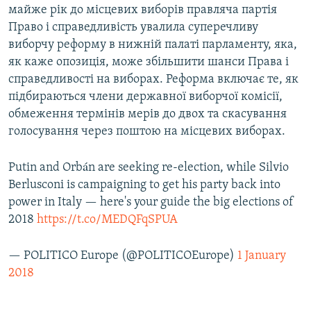
майже рік до місцевих виборів правляча партія
Право і справедливість увалила суперечливу
виборчу реформу в нижній палаті парламенту, яка,
як каже опозиція, може збільшити шанси Права і
справедливості на виборах. Реформа включає те, як
підбираються члени державної виборчої комісії,
обмеження термінів мерів до двох та скасування
голосування через поштою на місцевих виборах.
Putin and Orbán are seeking re-election, while Silvio
Berlusconi is campaigning to get his party back into
power in Italy — here's your guide the big elections of
2018
https://t.co/MEDQFqSPUA
— POLITICO Europe (@POLITICOEurope)
1 January
2018