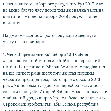
після великого виборчого року, яким був 2017. Але
не мине багато часу перед тим як значна частина
континенту піде на вибори 2018 року», – пише
видання.
На думку часопису, цього року варто звернути
увагу на такі вибори:
1. Чеські президентські вибори 12-13 січня
.
«Провокативний та прямолінійно-некоректний
нинішній президент Мілош Земан має сподівання
на ще один термін після того як став першим
чеським президентом, якого прямо обрали 2013
року. Якщо Земану вдасться переобратися, а його
союзник-популіст Андрей Бабіш зможе сформувати
стабільний уряд як прем’єр, тоді буде ще важче для
Єврокомісії зробити так, аби Чеська республіка
трималася спільної лінії в питанні імміграції чи