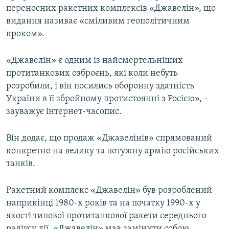
переносних ракетних комплексів «Джавелін», що
видання називає «сміливим геополітичним
кроком».
«Джавелін» є одним із найсмертельніших
протитанкових озброєнь, які коли небуть
розробили, і він посились оборонну здатність
України в її збройному протистоянні з Росією», –
зауважує інтернет-часопис.
Він додає, що продаж «Джавелінів» спрямований
конкретно на велику та потужну армію російських
танків.
Ракетний комплекс «Джавелін» був розроблений
наприкінці 1980-х років та на початку 1990-х у
якості типової протитанкової ракети середнього
радіусу дії. «Джавелін» мав замінити собою