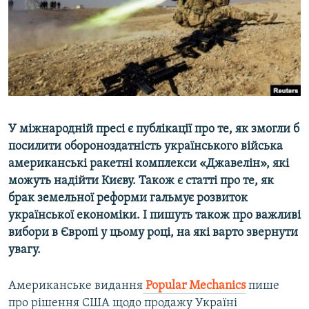
ВІДЕОУРОКИ «ELIFBE»
Русский
СВІДЧЕННЯ ОКУПАЦІЇ
Qırımtatar
УКРАЇНСЬКА ПРОБЛЕМА КРИМУ
ДОЛУЧАЙСЯ!
ІНФОГРАФІКА
У міжнародній пресі є публікації про те, як змогли б
посилити обороноздатність українського війська
Усі сайти RFE/RL
американські ракетні комплекси «Джавелін», які
можуть надійти Києву. Також є статті про те, як
брак земельної реформи гальмує розвиток
української економіки. І пишуть також про важливі
вибори в Європі у цьому році, на які варто звернути
увагу.
Американське видання
Popular Mechanics
пише
про рішення США щодо продажу Україні