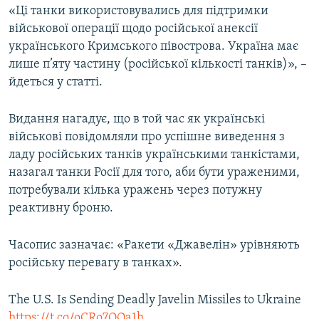
«Ці танки використовувались для підтримки
військової операції щодо російської анексії
українського Кримського півострова. Україна має
лише п’яту частину (російської кількості танків)», –
йдеться у статті.
Видання нагадує, що в той час як українські
військові повідомляли про успішне виведення з
ладу російських танків українськими танкістами,
назагал танки Росії для того, аби бути ураженими,
потребували кілька уражень через потужну
реактивну броню.
Часопис зазначає: «Ракети «Джавелін» урівняють
російську перевагу в танках».
The U.S. Is Sending Deadly Javelin Missiles to Ukraine
https://t.co/oCRo7QQa1h