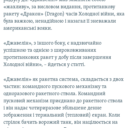
«жахливу», за висловом видання, протитанкову
ракету «Дракон» (Dragon) часів Холодної війни, яка
була важкою, ненадійною і назагал її зневажали
американські вояки.
«Джавелін», з іншого боку, є надзвичайно
успішною та однією з широковживаних
протитанкових ракет у добу після завершення
Холодної війни», – йдеться у статті.
«Джавелін» як ракетна система, складається з двох
частин: командного пускового механізму та
одноразового ракетного ствола. Командний
пусковий механізм приєднано до ракетного ствола
і він надає чотириразове збільшене денне
зображення і термальний (тепловий) екран. Коли
стрілок бачить ворожий танк, він націлюється на