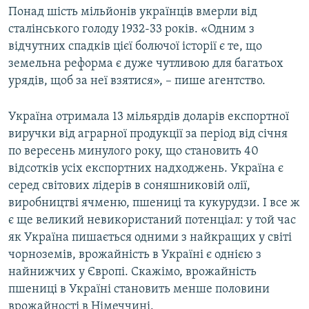
Понад шість мільйонів українців вмерли від
сталінського голоду 1932-33 років. «Одним з
відчутних спадків цієї болючої історії є те, що
земельна реформа є дуже чутливою для багатьох
урядів, щоб за неї взятися», – пише агентство.
Україна отримала 13 мільярдів доларів експортної
виручки від аграрної продукції за період від січня
по вересень минулого року, що становить 40
відсотків усіх експортних надходжень. Україна є
серед світових лідерів в соняшниковій олії,
виробництві ячменю, пшениці та кукурудзи. І все ж
є ще великий невикористаний потенціал: у той час
як Україна пишається одними з найкращих у світі
чорноземів, врожайність в Україні є однією з
найнижчих у Європі. Скажімо, врожайність
пшениці в Україні становить менше половини
врожайності в Німеччині.