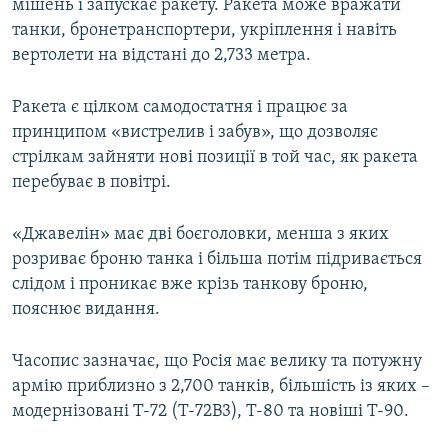
мішень і запускає ракету. Ракета може вражати
танки, бронетранспортери, укріплення і навіть
вертолети на відстані до 2,733 метра.
Ракета є цілком самодостатня і працює за
принципом «вистрелив і забув», що дозволяє
стрілкам зайняти нові позиції в той час, як ракета
перебуває в повітрі.
«Джавелін» має дві боєголовки, менша з яких
розриває броню танка і більша потім підривається
слідом і проникає вже крізь танкову броню,
пояснює видання.
Часопис зазначає, що Росія має велику та потужну
армію приблизно з 2,700 танків, більшість із яких –
модернізовані Т-72 (Т-72В3), Т-80 та новіші Т-90.