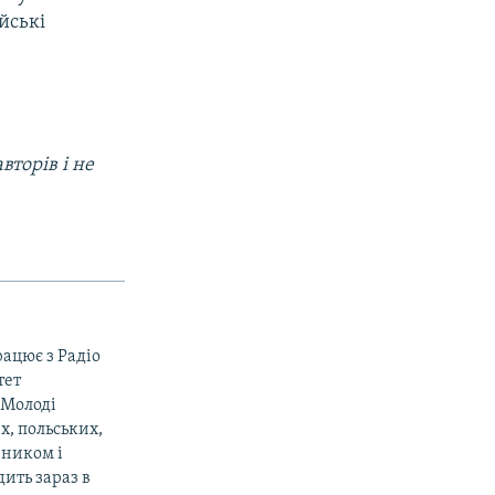
йські
вторів і не
рацює з Радіо
тет
«Молоді
х, польських,
вником і
ить зараз в