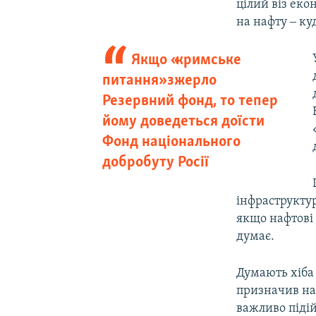
цілий віз еко
на нафту ‒ ку
Якщо «кримське
питання» зжерло
Резервний фонд, то тепер
йому доведеться доїсти
Фонд національного
добробуту Росії
інфраструктур
якщо нафтові 
думає.
Думають хіба
призначив на 
важливо підій