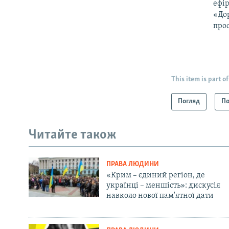
ефір
«Дор
прос
This item is part of
Погляд
По
Читайте також
ПРАВА ЛЮДИНИ
«Крим – єдиний регіон, де
українці – меншість»: дискусія
навколо нової пам'ятної дати