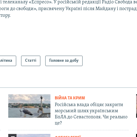
і телеканалу «Еспресо». У російській редакції Радіо Свобода 
оги до свободи», присвячену Україні після Майдану і постра
тору.
літика
Статті
Головне за добу
ВІЙНА ТА КРИМ
Російська влада обіцяє закрити
морський шлях українським
БпЛА до Севастополя. Чи реально
це?