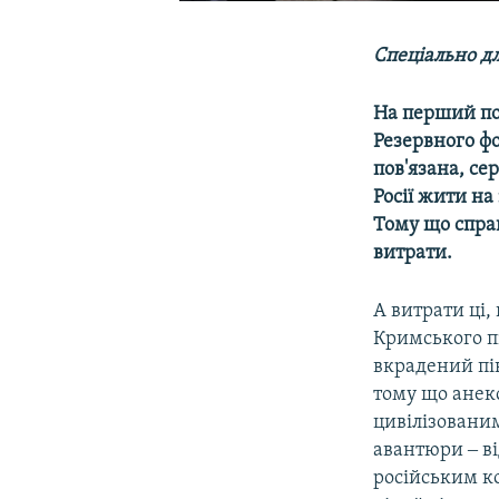
Спеціально дл
На перший по
Резервного фо
пов'язана, се
Росії жити на
Тому що справа
витрати.
А витрати ці,
Кримського п
вкрадений пі
тому що анек
цивілізованим
авантюри ‒ ві
російським к