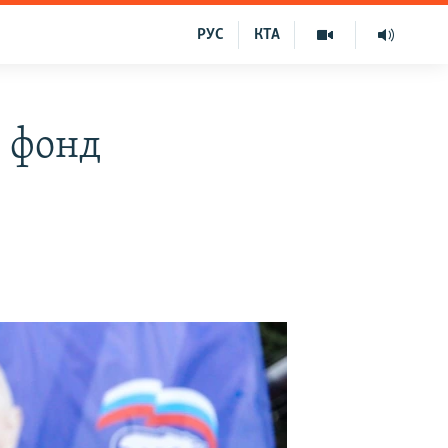
РУС
КТА
й фонд