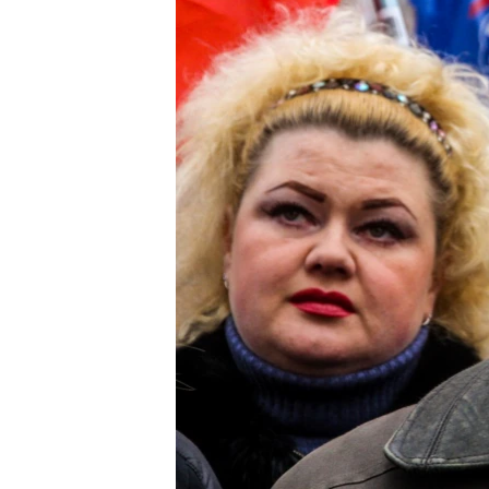
ВІДЕОУРОКИ «ELIFBE»
СВІДЧЕННЯ ОКУПАЦІЇ
УКРАЇНСЬКА ПРОБЛЕМА КРИМУ
ІНФОГРАФІКА