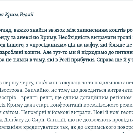
я Крим.Реалії
гляд, важко знайти зв'язок між зникненням коштів ро
нду та анексією Криму. Необхідність витрачати гроші 
ред іншого, з «просіданням» цін на нафту, які більше н
 зароблені кошти. Але тут-то ми й підходимо до питан
 не тільки в тому, які в Росії прибутки. Справа ще й у т
 в першу чергу, пов'язані з окупацією та подальшою ане
івострова. Звичайно, не тому що доводиться витрачати
вострів ‒ врешті-решт, ще одним дотаційним регіоном 
сія Криму дала старт конфронтації кремлівського режи
 світом. Непомірні військові витрати. Нові й нові геоп
д Донбасу до Сирії. Санкції, що не дозволяють провід
омпаніям кредитуватися так, як до «кримського поворо