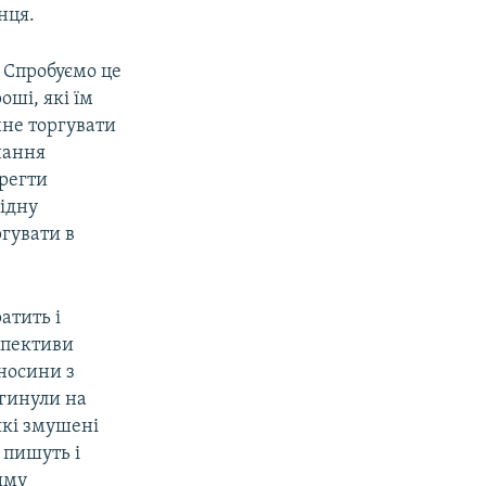
нця.
? Спробуємо це
оші, які їм
чне торгувати
нання
ерегти
хідну
ргувати в
атить і
спективи
дносини з
агинули на
які змушені
 пишуть і
иму