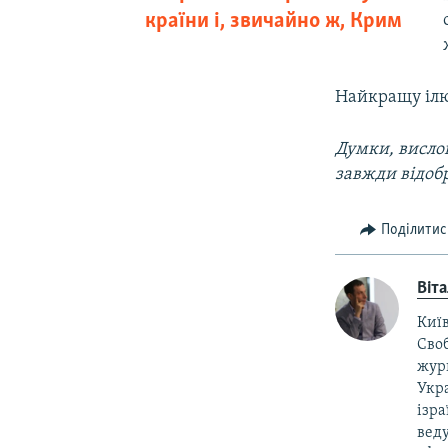
країни і, звичайно ж, Крим
Найкращу ілю
Думки, вислов
завжди відоб
Поділитис
Віт
Київ
Своб
жур
Укра
ізра
веду