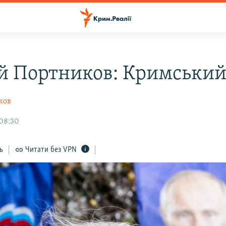
ій Портников: Кримськи
ков
 08:30
ь
Читати без VPN