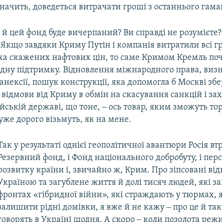
начить, доведеться витрачати гроші з останнього гама
 й цей фонд буде вичерпаний? Ви справді не розумієте
Якщо завдяки Криму Путін і компанія витратили всі гр
ха скажених нафтових цін, то саме Кримом Кремль по
хідну підтримку. Відновлення міжнародного права, виз
анексії, пошук конструкції, яка допомогла б Москві зб
 відмови від Криму в обмін на скасування санкцій і за
йській державі, що тоне, ‒ ось товар, яким зможуть то
дуже дорого візьмуть, як на мене.
Так у результаті однієї геополітичної авантюри Росія втр
Резервний фонд, і Фонд національного добробуту, і пер
розвитку країни і, звичайно ж, Крим. Про зіпсовані ві
Україною та загублене життя й долі тисяч людей, які з
фронтах «гібридної війни», які страждають у тюрмах, 
залишити рідні домівки, я вже й не кажу ‒ про це й так
говорять в Україні щодня. А скоро ‒ коли позолота реж