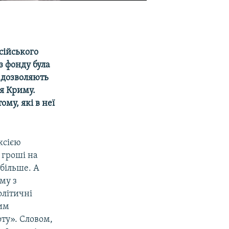
сійського
з фонду була
е дозволяють
ня Криму.
ому, які в неї
ксією
 гроші на
більше. А
му з
олітичні
ним
ту». Словом,