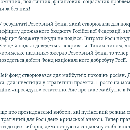
номічних, політичних, фінансових, соціальних проблем.
ди ж без них!
У результаті Резервний фонд, який створювали для пок
дефіциту державного бюджету Російської Федерації, ви
дефіцит бюджету нікуди не подівся. Витрати Росії нікуд
Все це й надалі доведеться покривати. Таким чином, я
«кримське питання» зжерло Резервний фонд, то тепер
доведеться доїсти Фонд національного добробуту Росії.
Цей фонд створювався для майбутніх поколінь росіян. 
и, для інвестицій у стратегічні проекти. Просто на майб
ціни «просядуть» остаточно. Але про таке майбутнє в Ро
 що про президентські вибори, які путінський режим 
трагічний для Росії день кримської анексії. Тепер пр
ти до цих виборів, демонструючи соціальну стабільніст