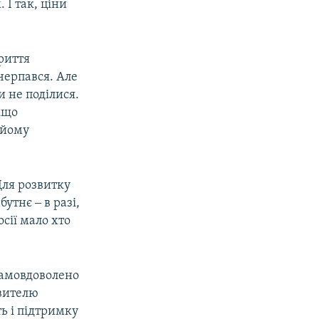
 І так, ціни
риття
черпався. Але
и не поділися.
кщо
 йому
Для розвитку
утнє ‒ в разі,
сії мало хто
самовдоволено
авителю
ь і підтримку