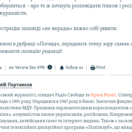
облупиться ‒ про те ж почнуть розповідати ітакож і росі
журналісти.
страцію заповіді «не вкради» важко собі уявити.
лені в рубриці «Погляд», передають точку зору самих а
ражають позицію редакції
ь
Читати без VPN
Follow us
Print
алій Портников
ський журналіст, оглядач Радіо Свобода та
Крим.Реалії
. Співп
ода з 1991 року. Народився в 1967 році в Києві. Закінчив факуль
налістики МДУ. Працював парламентським кореспондентом 
їни», колумністом низки українських, російських, білоруськи
їльських, латвійських газет та інтернет-видань. Також є засно
чим телевізійної дискусійної програми «Політклуб», що виход