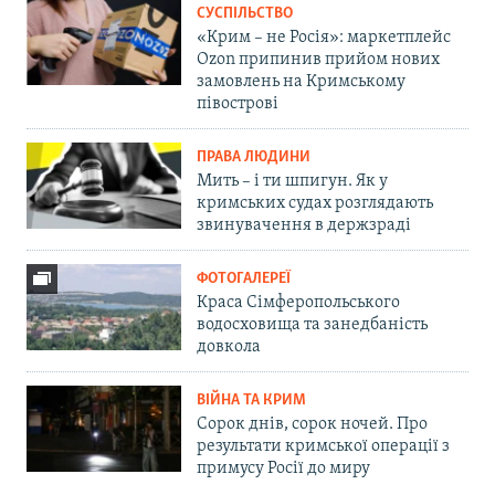
СУСПІЛЬСТВО
«Крим – не Росія»: маркетплейс
Ozon припинив прийом нових
замовлень на Кримському
півострові
ПРАВА ЛЮДИНИ
Мить – і ти шпигун. Як у
кримських судах розглядають
звинувачення в держзраді
ФОТОГАЛЕРЕЇ
Краса Сімферопольського
водосховища та занедбаність
довкола
ВІЙНА ТА КРИМ
Сорок днів, сорок ночей. Про
результати кримської операції з
примусу Росії до миру