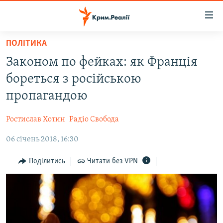
Доступність
посилання
Перейти
ПОЛІТИКА
до
НОВИНИ
Законом по фейках: як Франція
основного
ВОДА.КРИМ
матеріалу
бореться з російською
ВІДЕО ТА ФОТО
Перейти
пропагандою
до
ПОЛІТИКА
основної
Ростислав Хотин
Радіо Свобода
БЛОГИ
навігації
Перейти
06 січень 2018, 16:30
ПОГЛЯД
до
ІНТЕРВ'Ю
Поділитись
Читати без VPN
пошуку
ВСЕ ЗА ДЕНЬ
СПЕЦПРОЕКТИ
ЯК ОБІЙТИ БЛОКУВАННЯ
ДЕПОРТАЦІЯ