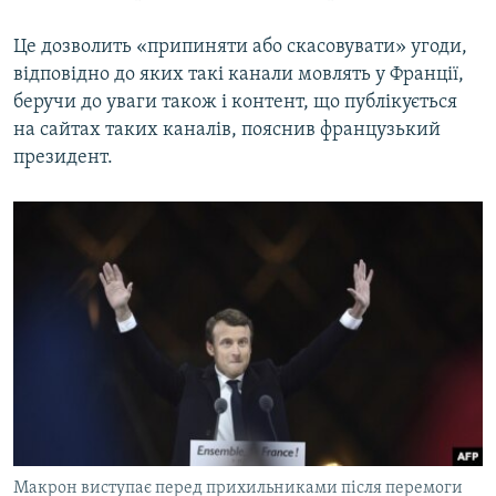
Це дозволить «припиняти або скасовувати» угоди,
відповідно до яких такі канали мовлять у Франції,
беручи до уваги також і контент, що публікується
на сайтах таких каналів, пояснив французький
президент.
Макрон виступає перед прихильниками після перемоги