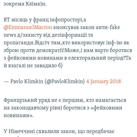
зокрема Клімкін.
RT місяць у франц інфопросторі,а
@EmmanuelMacron
анонсував закон анти-fake
news д/захисту від дезінформації та
пропаганди.Відсіч тим,хто використовує інф-ію як
зброю проти демократії!Може,і нам варто боротися
з фейковими новинами в електоральний період?Та
й взагалі не завадило б)
— Pavlo Klimkin (@PavloKlimkin)
4 January 2018
Французький уряд не є першим, хто намагається
на законодавчому рівні боротися з «фейковими
новинами».
У Німеччині схвалили закон, що передбачає