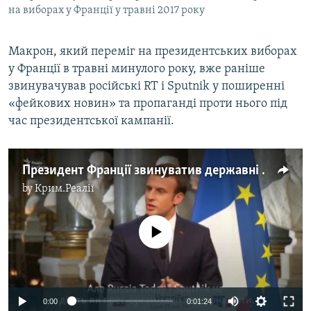
на виборах у Франції у травні 2017 року
Макрон, який переміг на президентських виборах
у Франції в травні минулого року, вже раніше
звинувачував російські RT і Sputnik у поширенні
«фейкових новин» та пропаганді проти нього під
час президентської кампанії.
Президент Франції звинуватив державні ЗМІ Росії у пропаганді й поширенні фейків (відео)
by
Крим.Реалії
No media source currently available
0:00
0:01:24