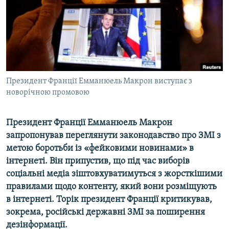
ВІДЕОУРОКИ «ELIFBE»
Русский
СВІДЧЕННЯ ОКУПАЦІЇ
Qırımtatar
УКРАЇНСЬКА ПРОБЛЕМА КРИМУ
ДОЛУЧАЙСЯ!
ІНФОГРАФІКА
Президент Франції Емманюель Макрон виступає з
новорічною промовою
Усі сайти RFE/RL
Президент Франції Емманюель Макрон
запропонував переглянути законодавство про ЗМІ з
метою боротьби із «фейковими новинами» в
інтернеті. Він припустив, що під час виборів
соціальні медіа зіштовхуватимуться з жорсткішими
правилами щодо контенту, який вони розміщують
в інтернеті. Торік президент Франції критикував,
зокрема, російські державні ЗМІ за поширення
дезінформації.