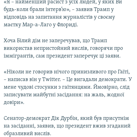
«Я – найменший расист з усіх людей, у яких Ви
будь-коли брали інтерв’ю», – заявив Трамп у
відповідь на запитання журналістів у своєму
маєтку Мар-а-Лаго у Флориді.
Хоча Білий дім не заперечував, що Трамп
використав непристойний вислів, говорячи про
іммігрантів, сам президент заперечує ці заяви.
«Ніколи не говорив нічого принизливого про Гаїті,
– написав він у Twitter. – Це вигадали демократи. У
мене чудові стосунки з гаїтянцями. Ймовірно, слід
записувати майбутні засідання: на жаль, жодної
довіри».
Сенатор-демократ Дік Дурбін, який був присутнім
на засіданні, заявив, що президент вжив згаданий
образливий вислів.