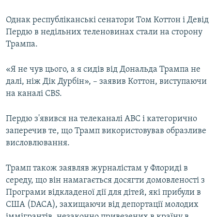
Однак республіканські сенатори Том Коттон і Девід
Пердю в недільних теленовинах стали на сторону
Трампа.
«Я не чув цього, а я сидів від Дональда Трампа не
далі, ніж Дік Дурбін», – заявив Коттон, виступаючи
на каналі CBS.
Пердю з'явився на телеканалі АВС і категорично
заперечив те, що Трамп використовував образливе
висловлювання.
Трамп також заявляв журналістам у Флориді в
середу, що він намагається досягти домовленості з
Програми відкладеної дії для дітей, які прибули в
США (DACA), захищаючи від депортації молодих
іммігрантів, незаконно привезених в країну в