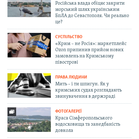
Російська влада обіцяє закрити
морський шлях українським
БпЛА до Севастополя. Чи реально
це?
СУСПІЛЬСТВО
«Крим – не Росія»: маркетплейс
Ozon припинив прийом нових
замовлень на Кримському
півострові
ПРАВА ЛЮДИНИ
Мить – і ти шпигун. Як у
кримських судах розглядають
звинувачення в держзраді
ФОТОГАЛЕРЕЇ
Краса Сімферопольського
водосховища та занедбаність
довкола