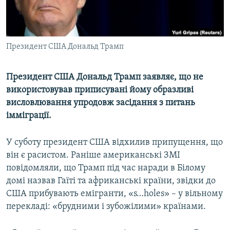
ВІДЕОУРОКИ «ELIFBE»
Русский
СВІДЧЕННЯ ОКУПАЦІЇ
Qırımtatar
УКРАЇНСЬКА ПРОБЛЕМА КРИМУ
Президент США Дональд Трамп
ДОЛУЧАЙСЯ!
ІНФОГРАФІКА
Президент США Дональд Трамп заявляє, що не
використовував приписувані йому образливі
висловлювання упродовж засідання з питань
Усі сайти RFE/RL
імміграції.
У суботу президент США відхилив припущення, що
він є расистом. Раніше американські ЗМІ
повідомляли, що Трамп під час наради в Білому
домі назвав Гаїті та африканські країни, звідки до
США прибувають емігранти, «s…holes» – у вільному
перекладі: «брудними і зубожілими» країнами.