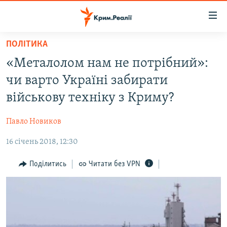
Доступність
посилання
Перейти
ПОЛІТИКА
до
НОВИНИ
«Металолом нам не потрібний»:
основного
ВОДА.КРИМ
матеріалу
чи варто Україні забирати
ВІДЕО ТА ФОТО
Перейти
військову техніку з Криму?
до
ПОЛІТИКА
основної
Павло Новиков
БЛОГИ
навігації
Перейти
16 січень 2018, 12:30
ПОГЛЯД
до
ІНТЕРВ'Ю
Поділитись
Читати без VPN
пошуку
ВСЕ ЗА ДЕНЬ
СПЕЦПРОЕКТИ
ЯК ОБІЙТИ БЛОКУВАННЯ
ДЕПОРТАЦІЯ