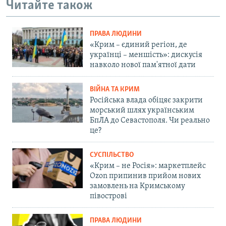
Читайте також
ПРАВА ЛЮДИНИ
«Крим – єдиний регіон, де
українці – меншість»: дискусія
навколо нової пам'ятної дати
ВІЙНА ТА КРИМ
Російська влада обіцяє закрити
морський шлях українським
БпЛА до Севастополя. Чи реально
це?
СУСПІЛЬСТВО
«Крим – не Росія»: маркетплейс
Ozon припинив прийом нових
замовлень на Кримському
півострові
ПРАВА ЛЮДИНИ