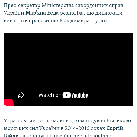
Прес-секретар Міністерства закордонних справ
України
Мар'яна Беца
розповіла, що дипломати
вивчають пропозицію Володимира Путіна.
Український воєначальник, командувач Військово-
морських сил України в 2014-2016 роках
Сергій
Гайдук
пропонує не поспішати з відповіддю