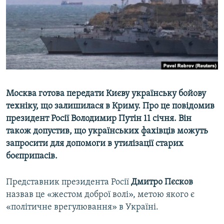
ВІДЕОУРОКИ «ELIFBE»
Русский
СВІДЧЕННЯ ОКУПАЦІЇ
Qırımtatar
УКРАЇНСЬКА ПРОБЛЕМА КРИМУ
ДОЛУЧАЙСЯ!
ІНФОГРАФІКА
Москва готова передати Києву українську бойову
техніку, що залишилася в Криму. Про це повідомив
Усі сайти RFE/RL
президент Росії Володимир Путін 11 січня. Він
також допустив, що українських фахівців можуть
запросити для допомоги в утилізації старих
боєприпасів.
Представник президента Росії
Дмитро Пєсков
назвав це «жестом доброї волі», метою якого є
«політичне врегулювання» в Україні.