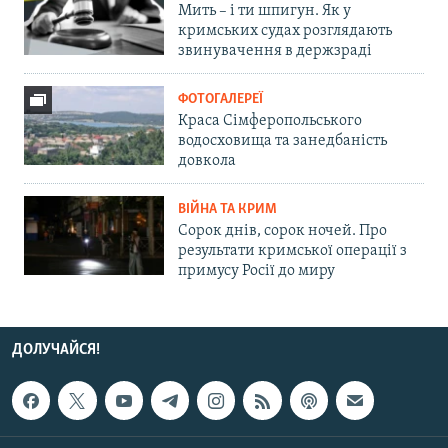
Мить – і ти шпигун. Як у
кримських судах розглядають
звинувачення в держзраді
ФОТОГАЛЕРЕЇ
Краса Сімферопольського
водосховища та занедбаність
довкола
ВІЙНА ТА КРИМ
Сорок днів, сорок ночей. Про
результати кримської операції з
примусу Росії до миру
ДОЛУЧАЙСЯ!