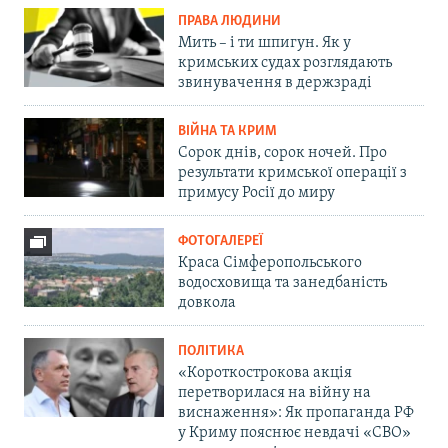
ПРАВА ЛЮДИНИ
Мить – і ти шпигун. Як у
кримських судах розглядають
звинувачення в держзраді
ВІЙНА ТА КРИМ
Сорок днів, сорок ночей. Про
результати кримської операції з
примусу Росії до миру
ФОТОГАЛЕРЕЇ
Краса Сімферопольського
водосховища та занедбаність
довкола
ПОЛІТИКА
«Короткострокова акція
перетворилася на війну на
виснаження»: Як пропаганда РФ
у Криму пояснює невдачі «СВО»