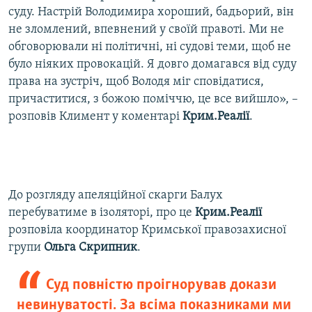
суду. Настрій Володимира хороший, бадьорий, він
не зломлений, впевнений у своїй правоті. Ми не
обговорювали ні політичні, ні судові теми, щоб не
було ніяких провокацій. Я довго домагався від суду
права на зустріч, щоб Володя міг сповідатися,
причаститися, з божою поміччю, це все вийшло», –
розповів Климент у коментарі
Крим.Реалії
.
До розгляду апеляційної скарги Балух
перебуватиме в ізоляторі, про це
Крим.Реалії
розповіла координатор Кримської правозахисної
групи
Ольга Скрипник
.
Суд повністю проігнорував докази
невинуватості. За всіма показниками ми