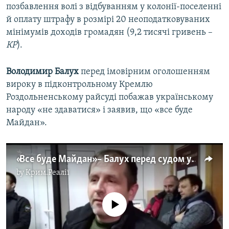
позбавлення волі з відбуванням у колонії-поселенні
й оплату штрафу в розмірі 20 неоподатковуваних
мінімумів доходів громадян (9,2 тисячі гривень –
КР
).
Володимир Балух
перед імовірним оголошенням
вироку в підконтрольному Кремлю
Роздольненському райсуді побажав українському
народу «не здаватися» і заявив, що «все буде
Майдан». ​
«Все буде Майдан» – Балух перед судом у Криму
by
Крим.Реалії
No media source currently available