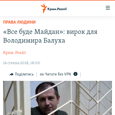
Доступність
посилання
Перейти
ПРАВА ЛЮДИНИ
до
НОВИНИ
«Все буде Майдан»: вирок для
основного
ВОДА.КРИМ
матеріалу
Володимира Балуха
ВІДЕО ТА ФОТО
Перейти
до
Крим. Реалії
ПОЛІТИКА
основної
16 січень 2018, 18:00
БЛОГИ
навігації
Перейти
ПОГЛЯД
Поділитись
Читати без VPN
до
ІНТЕРВ'Ю
пошуку
ВСЕ ЗА ДЕНЬ
СПЕЦПРОЕКТИ
ЯК ОБІЙТИ БЛОКУВАННЯ
ДЕПОРТАЦІЯ