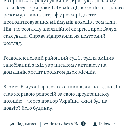
У серпні 2017 року суд виніс вирок українському
активісту – три роки і сім місяців колонії загального
режиму, а також штраф у розмірі десяти
неоподатковуваних мінімумів доходів громадян.
Під час розгляду апеляційної скарги вирок Балух
скасували. Справу відправили на повторний
розгляд.
Роздольненський районний суд 1 грудня змінив
запобіжний захід українському активісту на
домашній арешт протягом двох місяців.
Захист Балуха і правозахисники вважають, що він
став жертвою репресій за свою проукраїнську
позицію – через прапор України, який був на
подвір'ї його будинку.
Поділитись
Читати без VPN
Follow us