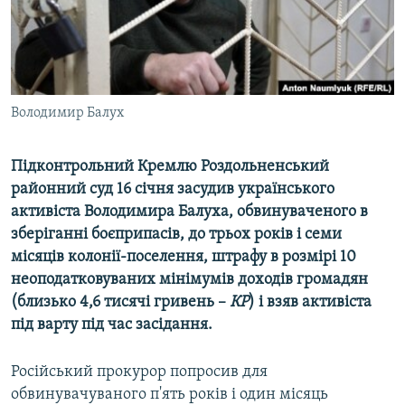
ВІДЕОУРОКИ «ELIFBE»
Русский
СВІДЧЕННЯ ОКУПАЦІЇ
Qırımtatar
УКРАЇНСЬКА ПРОБЛЕМА КРИМУ
ДОЛУЧАЙСЯ!
Володимир Балух
ІНФОГРАФІКА
Підконтрольний Кремлю Роздольненський
районний суд 16 січня засудив українського
Усі сайти RFE/RL
активіста Володимира Балуха, обвинуваченого в
зберіганні боєприпасів, до трьох років і семи
місяців колонії-поселення, штрафу в розмірі 10
неоподатковуваних мінімумів доходів громадян
(близько 4,6 тисячі гривень –
КР
) і взяв активіста
під варту під час засідання.
Російський прокурор попросив для
обвинувачуваного п'ять років і один місяць