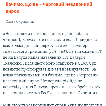
бачимо, що це – черговий незаконний
вирок
Ольга Скрипник
«Незважаючи на те, що вирок ще не набрав
чинності, Балуха вже позбавили волі. Швидше за
все, кілька днів він перебуватиме в ізоляторі
тимчасового тримання (
ІТТ – КР
), це той самий ІТТ,
де на Балуха напав начальник ІТТ Валерій
Ткаченко. Після цього його етапують в СІЗО. Суд
повністю проігнорував докази невинуватості. За
всіма показниками ми бачимо, що це – черговий
незаконний вирок. Четвертий рік йде це
переслідування Балуха, проти нього озброїлася вся
незаконна система Росії», – зазначила Скрипник.
Міністерство закордонних справ України протестує