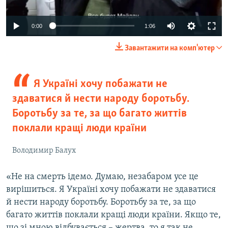
0:00
1:06
Завантажити на комп'ютер
Я Україні хочу побажати не
здаватися й нести народу боротьбу.
Боротьбу за те, за що багато життів
поклали кращі люди країни
Володимир Балух
«Не на смерть ідемо. Думаю, незабаром усе це
вирішиться. Я Україні хочу побажати не здаватися
й нести народу боротьбу. Боротьбу за те, за що
багато життів поклали кращі люди країни. Якщо те,
що зі мною відбувається – жертва, то я так не