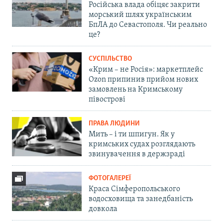
Російська влада обіцяє закрити
морський шлях українським
БпЛА до Севастополя. Чи реально
це?
СУСПІЛЬСТВО
«Крим – не Росія»: маркетплейс
Ozon припинив прийом нових
замовлень на Кримському
півострові
ПРАВА ЛЮДИНИ
Мить – і ти шпигун. Як у
кримських судах розглядають
звинувачення в держзраді
ФОТОГАЛЕРЕЇ
Краса Сімферопольського
водосховища та занедбаність
довкола