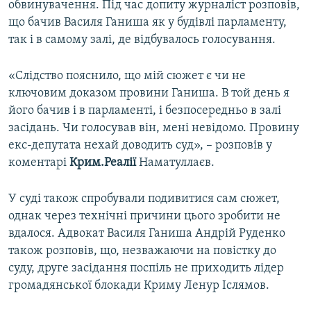
обвинувачення. Під час допиту журналіст розповів,
що бачив Василя Ганиша як у будівлі парламенту,
так і в самому залі, де відбувалось голосування.
«Слідство пояснило, що мій сюжет є чи не
ключовим доказом провини Ганиша. В той день я
його бачив і в парламенті, і безпосередньо в залі
засідань. Чи голосував він, мені невідомо. Провину
екс-депутата нехай доводить суд», – розповів у
коментарі
Крим.Реалії
Наматуллаєв.
У суді також спробували подивитися сам сюжет,
однак через технічні причини цього зробити не
вдалося. Адвокат Василя Ганиша Андрій Руденко
також розповів, що, незважаючи на повістку до
суду, друге засідання поспіль не приходить лідер
громадянської блокади Криму Ленур Іслямов.