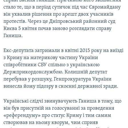
справі Василя Ганиша. Причиною його звільнення
стало те, що в період сутичок під час Євромайдану
він ухвалив рішення про арешт двох учасників
протестів. Через це Дніпровський районний суд
Києва 5 квітня почав заново розглядати справу
Ганиша.
Екс-депутата затримали в квітні 2015 року на виїзді
з Криму на материкову частину України
співробітники СБУ спільно з українською
Держприкордонслужбою. Колишній депутат
перебував у розшуку, Генпрокуратура України
винесла йому підозру в скоєнні державної зради.
Українські слідчі звинувачують Ганиша в тому, що
він був присутній на голосуванні за проведення
«референдуму» про статус Криму і тим самим
створював на ньому кворум, чим сприяв