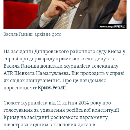
ВІДЕОУРОКИ «ELIFBE»
Русский
СВІДЧЕННЯ ОКУПАЦІЇ
Qırımtatar
УКРАЇНСЬКА ПРОБЛЕМА КРИМУ
Василь Ганиш, архівне фото
ДОЛУЧАЙСЯ!
ІНФОГРАФІКА
На засіданні Дніпровського районного суду Києва у
справі про держзраду кримського екс-депутата
Усі сайти RFE/RL
Василя Ганиша допитали журналіста телеканалу
ATR Шевкета Наматуллаєва. Він проходить у справі
як свідок звинувачення. Про це повідомляє
кореспондент
Крим.Реалії
.
Сюжет журналіста від 11 квітня 2014 року про
голосування за ухвалення російської конституції
Криму на засіданні російського парламенту
півострова є одним з ключових доказів