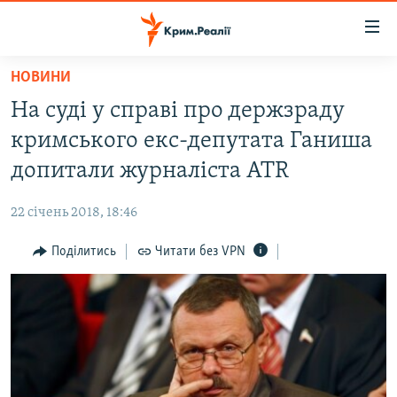
Доступність
посилання
Перейти
НОВИНИ
до
НОВИНИ
На суді у справі про держзраду
основного
ВОДА.КРИМ
матеріалу
кримського екс-депутата Ганиша
ВІДЕО ТА ФОТО
Перейти
допитали журналіста ATR
до
ПОЛІТИКА
основної
22 січень 2018, 18:46
БЛОГИ
навігації
Перейти
Поділитись
Читати без VPN
ПОГЛЯД
до
ІНТЕРВ'Ю
пошуку
ВСЕ ЗА ДЕНЬ
СПЕЦПРОЕКТИ
ЯК ОБІЙТИ БЛОКУВАННЯ
ДЕПОРТАЦІЯ