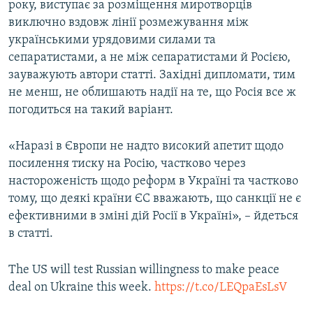
року, виступає за розміщення миротворців
виключно вздовж лінії розмежування між
українськими урядовими силами та
сепаратистами, а не між сепаратистами й Росією,
зауважують автори статті. Західні дипломати, тим
не менш, не облишають надії на те, що Росія все ж
погодиться на такий варіант.
«Наразі в Європи не надто високий апетит щодо
посилення тиску на Росію, частково через
настороженість щодо реформ в Україні та частково
тому, що деякі країни ЄС вважають, що санкції не є
ефективними в зміні дій Росії в Україні», – йдеться
в статті.
The US will test Russian willingness to make peace
deal on Ukraine this week.
https://t.co/LEQpaEsLsV