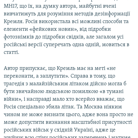
MH17, що їх, на думку автора, майбутні вчені
вивчатимуть для розуміння методів дезінформації
Кремля. Росія використала всі можливі способи та
елементи «фейкових новин», від підробки
фотознімків до підробки свідків, але загалом усі
російські версії суперечать одна одній, мовиться в
статті.
Автор припускає, що Кремль має на меті «не
переконати, а заплутати». Справа в тому, що
трагедія з малайзійським літаком дійсно могла б
бути звичайною людською помилкою «в тумані
війни», і насправді мало хто всерйоз вважає, що
Росія спеціально збила літак. Та Москва ніяким
чином не може визнати цього, адже вона просто не
може допустити визнання масштабної присутності
російських військ у східній Україні, адже це
зруйнує всю стіну російських заперечень і матиме