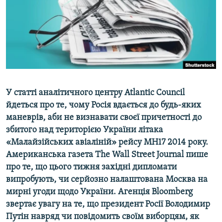
ВІДЕОУРОКИ «ELIFBE»
Русский
СВІДЧЕННЯ ОКУПАЦІЇ
Qırımtatar
УКРАЇНСЬКА ПРОБЛЕМА КРИМУ
ДОЛУЧАЙСЯ!
ІНФОГРАФІКА
У статті аналітичного центру Atlantic Council
йдеться про те, чому Росія вдається до будь-яких
Усі сайти RFE/RL
маневрів, аби не визнавати своєї причетності до
збитого над територією України літака
«Малайзійських авіаліній» рейсу MH17 2014 року.
Американська газета The Wall Street Journal пише
про те, що цього тижня західні дипломати
випробують, чи серйозно налаштована Москва на
мирні угоди щодо України. Агенція Bloomberg
звертає увагу на те, що президент Росії Володимир
Путін навряд чи повідомить своїм виборцям, як