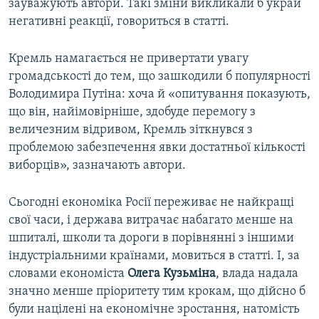
зауважують автори. Такі зміни викликали б украй
негативні реакції, говориться в статті.
Кремль намагається не привертати увагу
громадськості до тем, що зашкодили б популярності
Володимира Путіна: хоча й «опитування показують,
що він, найімовірніше, здобуде перемогу з
величезним відривом, Кремль зіткнувся з
проблемою забезпечення явки достатньої кількості
виборців», зазначають автори.
Сьогодні економіка Росії переживає не найкращі
свої часи, і держава витрачає набагато менше на
шпиталі, школи та дороги в порівнянні з іншими
індустріальними країнами, мовиться в статті. І, за
словами економіста
Олега Кузьміна
, влада надала
значно менше пріоритету тим крокам, що дійсно б
були націлені на економічне зростання, натомість