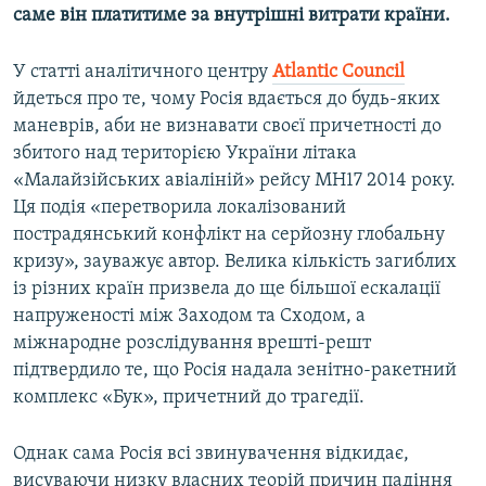
саме він платитиме за внутрішні витрати країни.
У статті аналітичного центру
Atlantic Council
йдеться про те, чому Росія вдається до будь-яких
маневрів, аби не визнавати своєї причетності до
збитого над територією України літака
«Малайзійських авіаліній» рейсу MH17 2014 року.
Ця подія «перетворила локалізований
пострадянський конфлікт на серйозну глобальну
кризу», зауважує автор. Велика кількість загиблих
із різних країн призвела до ще більшої ескалації
напруженості між Заходом та Сходом, а
міжнародне розслідування врешті-решт
підтвердило те, що Росія надала зенітно-ракетний
комплекс «Бук», причетний до трагедії.
Однак сама Росія всі звинувачення відкидає,
висуваючи низку власних теорій причин падіння