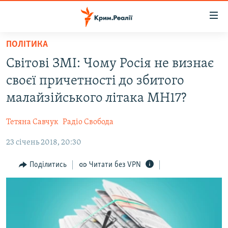
Доступність
посилання
Перейти
ПОЛІТИКА
до
НОВИНИ
Світові ЗМІ: Чому Росія не визнає
основного
ВОДА.КРИМ
матеріалу
своєї причетності до збитого
ВІДЕО ТА ФОТО
Перейти
малайзійського літака MH17?
до
ПОЛІТИКА
основної
Тетяна Савчук
Радіо Свобода
БЛОГИ
навігації
Перейти
23 січень 2018, 20:30
ПОГЛЯД
до
ІНТЕРВ'Ю
Поділитись
Читати без VPN
пошуку
ВСЕ ЗА ДЕНЬ
СПЕЦПРОЕКТИ
ЯК ОБІЙТИ БЛОКУВАННЯ
ДЕПОРТАЦІЯ