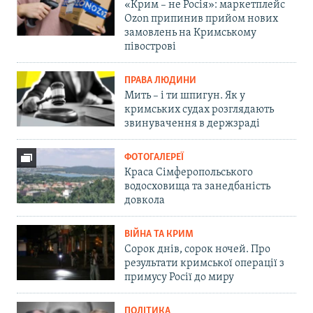
«Крим – не Росія»: маркетплейс
Ozon припинив прийом нових
замовлень на Кримському
півострові
ПРАВА ЛЮДИНИ
Мить – і ти шпигун. Як у
кримських судах розглядають
звинувачення в держзраді
ФОТОГАЛЕРЕЇ
Краса Сімферопольського
водосховища та занедбаність
довкола
ВІЙНА ТА КРИМ
Сорок днів, сорок ночей. Про
результати кримської операції з
примусу Росії до миру
ПОЛІТИКА