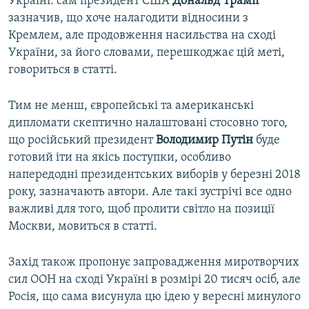
Україні: сам президент США
Дональд Трамп
зазначив, що хоче налагодити відносини з
Кремлем, але продовження насильства на сході
України, за його словами, перешкоджає цій меті,
говориться в статті.
Тим не менш, європейські та американські
дипломати скептично налаштовані стосовно того,
що російський президент
Володимир Путін
буде
готовий іти на якісь поступки, особливо
напередодні президентських виборів у березні 2018
року, зазначають автори. Але такі зустрічі все одно
важливі для того, щоб пролити світло на позиції
Москви, мовиться в статті.
Захід також пропонує запровадження миротворчих
сил ООН на сході Україні в розмірі 20 тисяч осіб, але
Росія, що сама висунула цю ідею у вересні минулого