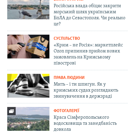
Російська влада обіцяє закрити
морський шлях українським
БпЛА до Севастополя. Чи реально
це?
СУСПІЛЬСТВО
«Крим – не Росія»: маркетплейс
Ozon припинив прийом нових
замовлень на Кримському
півострові
ПРАВА ЛЮДИНИ
Мить – і ти шпигун. Як у
кримських судах розглядають
звинувачення в держзраді
ФОТОГАЛЕРЕЇ
Краса Сімферопольського
водосховища та занедбаність
довкола