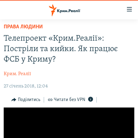
Доступність
посилання
Перейти
ПРАВА ЛЮДИНИ
до
НОВИНИ
Телепроект «Крим.Реалії»:
основного
ВОДА.КРИМ
матеріалу
Постріли та кийки. Як працює
ВІДЕО ТА ФОТО
Перейти
ФСБ у Криму?
до
ПОЛІТИКА
основної
Крим. Реалії
БЛОГИ
навігації
Перейти
27 січень 2018, 12:04
ПОГЛЯД
до
ІНТЕРВ'Ю
Поділитись
Читати без VPN
пошуку
ВСЕ ЗА ДЕНЬ
СПЕЦПРОЕКТИ
ЯК ОБІЙТИ БЛОКУВАННЯ
ДЕПОРТАЦІЯ