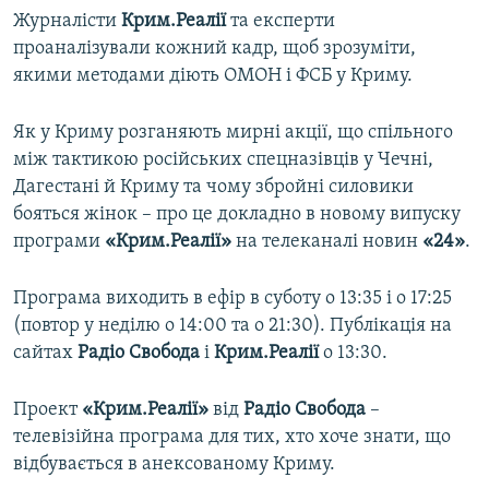
Журналісти
Крим.Реалії
та експерти
проаналізували кожний кадр, щоб зрозуміти,
якими методами діють ОМОН і ФСБ у Криму.
Як у Криму розганяють мирні акції, що спільного
між тактикою російських спецназівців у Чечні,
Дагестані й Криму та чому збройні силовики
бояться жінок – про це докладно в новому випуску
програми
«Крим.Реалії»
на телеканалі новин
«24»
.
Програма виходить в ефір в суботу о 13:35 і о 17:25
(повтор у неділю о 14:00 та о 21:30). Публікація на
сайтах
Радіо Свобода
і
Крим.Реалії
о 13:30.
Проект
«Крим.Реалії»
від
Радіо Свобода
–
телевізійна програма для тих, хто хоче знати, що
відбувається в анексованому Криму.