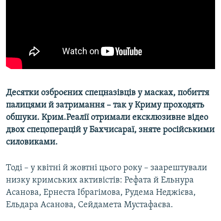
ВІДЕОУРОКИ «ELIFBE»
Русский
СВІДЧЕННЯ ОКУПАЦІЇ
Qırımtatar
УКРАЇНСЬКА ПРОБЛЕМА КРИМУ
ДОЛУЧАЙСЯ!
ІНФОГРАФІКА
Десятки озброєних спецназівців у масках, побиття
палицями й затримання – так у Криму проходять
Усі сайти RFE/RL
обшуки. Крим.Реалії отримали ексклюзивне відео
двох спецоперацій у Бахчисараї, зняте російськими
силовиками.
Тоді – у квітні й жовтні цього року – заарештували
низку кримських активістів: Рефата й Ельнура
Асанова, Ернеста Ібрагімова, Рудема Неджієва,
Ельдара Асанова, Сейдамета Мустафаєва.