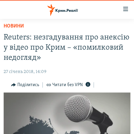
Доступність
посилання
Перейти
НОВИНИ
до
НОВИНИ
Reuters: незгадування про анексію
основного
ВОДА.КРИМ
матеріалу
у відео про Крим – «помилковий
ВІДЕО ТА ФОТО
Перейти
недогляд»
до
ПОЛІТИКА
основної
27 січень 2018, 14:09
БЛОГИ
навігації
Перейти
Поділитись
Читати без VPN
ПОГЛЯД
до
ІНТЕРВ'Ю
пошуку
ВСЕ ЗА ДЕНЬ
СПЕЦПРОЕКТИ
ЯК ОБІЙТИ БЛОКУВАННЯ
ДЕПОРТАЦІЯ