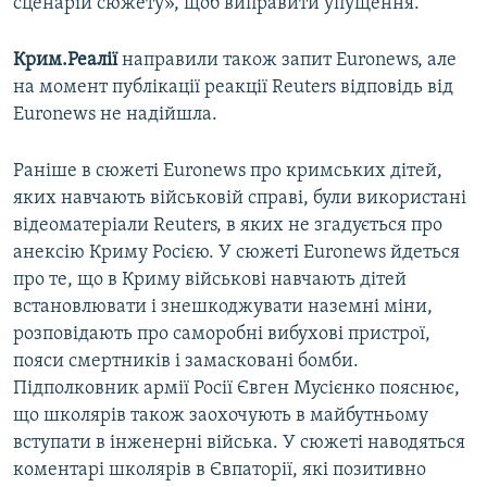
сценарій сюжету», щоб виправити упущення.
Крим.Реалії
направили також запит Euronews, але
на момент публікації реакції Reuters відповідь від
Euronews не надійшла.
Раніше в сюжеті Euronews про кримських дітей,
яких навчають військовій справі, були використані
відеоматеріали Reuters, в яких не згадується про
анексію Криму Росією. У сюжеті Euronews йдеться
про те, що в Криму військові навчають дітей
встановлювати і знешкоджувати наземні міни,
розповідають про саморобні вибухові пристрої,
пояси смертників і замасковані бомби.
Підполковник армії Росії Євген Мусієнко пояснює,
що школярів також заохочують в майбутньому
вступати в інженерні війська. У сюжеті наводяться
коментарі школярів в Євпаторії, які позитивно