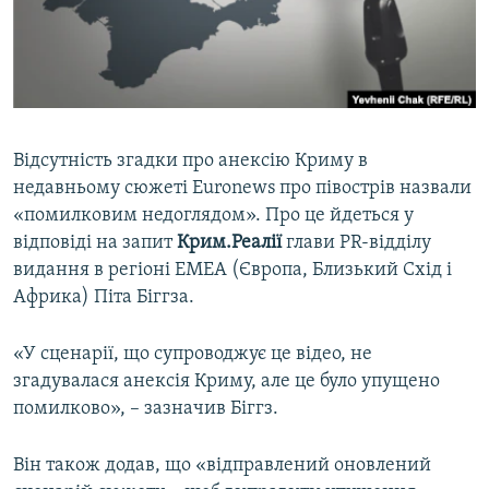
ВІДЕОУРОКИ «ELIFBE»
Русский
СВІДЧЕННЯ ОКУПАЦІЇ
Qırımtatar
УКРАЇНСЬКА ПРОБЛЕМА КРИМУ
ДОЛУЧАЙСЯ!
ІНФОГРАФІКА
Відсутність згадки про анексію Криму в
недавньому сюжеті Euronews про півострів назвали
«помилковим недоглядом». Про це йдеться у
Усі сайти RFE/RL
відповіді на запит
Крим.Реалії
глави PR-відділу
видання в регіоні EMEA (Європа, Близький Схід і
Африка) Піта Біггза.
«У сценарії, що супроводжує це відео, не
згадувалася анексія Криму, але це було упущено
помилково», – зазначив Біггз.
Він також додав, що «відправлений оновлений