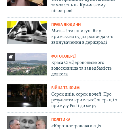
замовлень на Кримському
півострові
ПРАВА ЛЮДИНИ
Мить – і ти шпигун. Як у
кримських судах розглядають
звинувачення в держзраді
ФОТОГАЛЕРЕЇ
Краса Сімферопольського
водосховища та занедбаність
довкола
ВІЙНА ТА КРИМ
Сорок днів, сорок ночей. Про
результати кримської операції з
примусу Росії до миру
ПОЛІТИКА
«Короткострокова акція