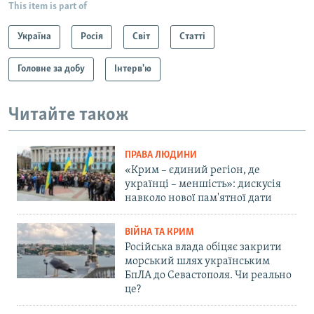
This item is part of
Україна
Росія
Світ
Статті
Головне за добу
Інтерв'ю
Читайте також
ПРАВА ЛЮДИНИ
«Крим – єдиний регіон, де
українці – меншість»: дискусія
навколо нової пам'ятної дати
ВІЙНА ТА КРИМ
Російська влада обіцяє закрити
морський шлях українським
БпЛА до Севастополя. Чи реально
це?