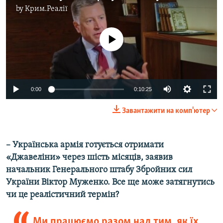
by
Крим.Реалії
No media source currently available
0:00
0:10:25
Завантажити на комп'ютер
– Українська армія готується отримати
«Джавеліни» через шість місяців, заявив
начальник Генерального штабу Збройних сил
України Віктор Муженко. Все ще може затягнутись
чи це реалістичний термін?
Ми працюємо разом над тим, як їх