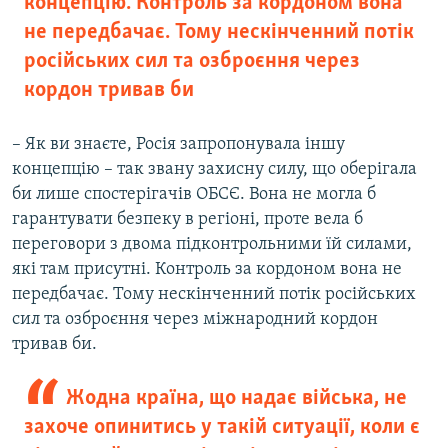
концепцію. Контроль за кордоном вона
не передбачає. Тому нескінченний потік
російських сил та озброєння через
кордон тривав би
– Як ви знаєте, Росія запропонувала іншу
концепцію – так звану захисну силу, що оберігала
би лише спостерігачів ОБСЄ. Вона не могла б
гарантувати безпеку в регіоні, проте вела б
переговори з двома підконтрольними їй силами,
які там присутні. Контроль за кордоном вона не
передбачає. Тому нескінченний потік російських
сил та озброєння через міжнародний кордон
тривав би.
Жодна країна, що надає війська, не
захоче опинитись у такій ситуації, коли є