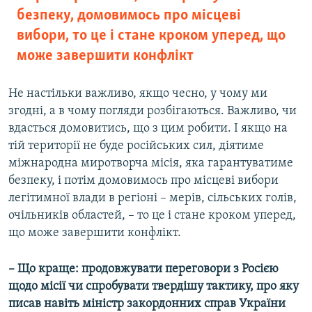
безпеку, домовимось про місцеві
вибори, то це і стане кроком уперед, що
може завершити конфлікт
Не настільки важливо, якщо чесно, у чому ми
згодні, а в чому погляди розбігаються. Важливо, чи
вдасться домовитись, що з цим робити. І якщо на
тій території не буде російських сил, діятиме
міжнародна миротворча місія, яка гарантуватиме
безпеку, і потім домовимось про місцеві вибори
легітимної влади в регіоні – мерів, сільських голів,
очільників областей, – то це і стане кроком уперед,
що може завершити конфлікт.
– Що краще: продовжувати переговори з Росією
щодо місії чи спробувати твердішу тактику, про яку
писав навіть міністр закордонних справ України