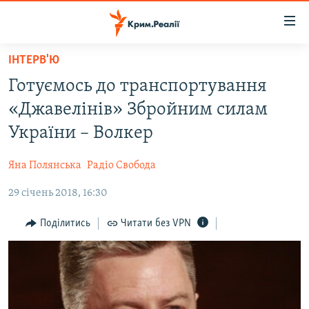
Доступність
посилання
Перейти
ІНТЕРВ'Ю
до
НОВИНИ
Готуємось до транспортування
основного
ВОДА.КРИМ
матеріалу
«Джавелінів» Збройним силам
ВІДЕО ТА ФОТО
Перейти
України – Волкер
до
ПОЛІТИКА
основної
Яна Полянська
Радіо Свобода
БЛОГИ
навігації
Перейти
29 січень 2018, 16:30
ПОГЛЯД
до
ІНТЕРВ'Ю
Поділитись
Читати без VPN
пошуку
ВСЕ ЗА ДЕНЬ
СПЕЦПРОЕКТИ
ЯК ОБІЙТИ БЛОКУВАННЯ
ДЕПОРТАЦІЯ