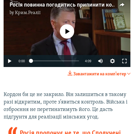
Росія повинна погодитись припинити конфлікт – Волкер (ексклюзивне інтерв'ю)
by
Крим.Реалії
No media source currently available
0:00
4:09
Завантажити на комп'ютер
Кордон би це не закрило. Він залишиться в такому
разі відкритим, проте з’явиться контроль. Війська і
озброєння не перетинатимуть його. Це дасть
підґрунтя для реалізації мінських угод.
Росія пропонує не те, що Сполучені