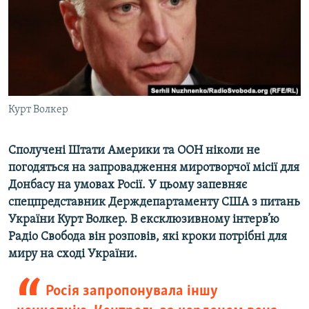
ВІДЕОУРОКИ «ELIFBE»
Русский
СВІДЧЕННЯ ОКУПАЦІЇ
Qırımtatar
УКРАЇНСЬКА ПРОБЛЕМА КРИМУ
ДОЛУЧАЙСЯ!
ІНФОГРАФІКА
Курт Волкер
Сполучені Штати Америки та ООН ніколи не
Усі сайти RFE/RL
погодяться на запровадження миротворчої місії для
Донбасу на умовах Росії. У цьому запевняє
спецпредставник Держдепартаменту США з питань
України Курт Волкер. В ексклюзивному інтерв’ю
Радіо Свобода він розповів, які кроки потрібні для
миру на сході України.
Росія запропонувала іншу