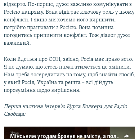
відверто. По-перше, дуже важливо комунікувати з
Росією напряму. Вона відіграє ключову роль у цьому
конфлікті. І якщо ми хочемо його вирішити,
потрібно працювати з Росією. Вона повинна
погодитись припинити конфлікт. Тож діалог дуже
важливий.
Коли йдеться про ООН, звісно, Росія має право вето.
Я не думаю, що хтось намагатиметься це змінити.
Нам треба зосередитись на тому, щоб знайти спосіб,
у який Росія, Україна та решта – всі дійдуть
порозуміння щодо вирішення.
Перша частина інтерв’ю Курта Волкера для Радіо
Свобода:
Мінським угодам бракує не змісту, а політичної волі – Курт Волкер (ексклюзивне інтерв'ю)