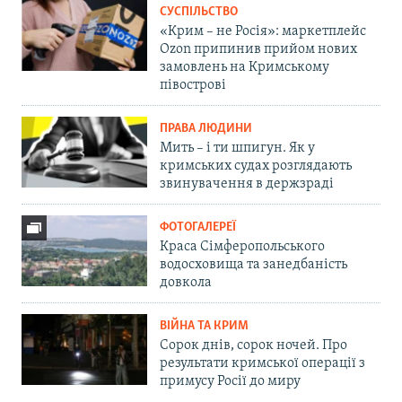
СУСПІЛЬСТВО
«Крим – не Росія»: маркетплейс
Ozon припинив прийом нових
замовлень на Кримському
півострові
ПРАВА ЛЮДИНИ
Мить – і ти шпигун. Як у
кримських судах розглядають
звинувачення в держзраді
ФОТОГАЛЕРЕЇ
Краса Сімферопольського
водосховища та занедбаність
довкола
ВІЙНА ТА КРИМ
Сорок днів, сорок ночей. Про
результати кримської операції з
примусу Росії до миру