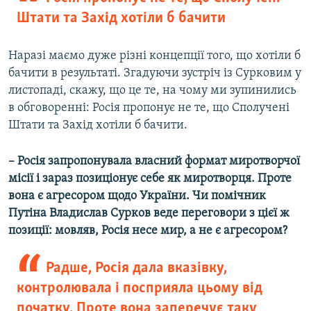
Штати та Захід хотіли б бачити
Наразі маємо дуже різні концепції того, що хотіли б
бачити в результаті. Згадуючи зустріч із Сурковим у
листопаді, скажу, що це те, на чому ми зупинились
в обговоренні: Росія пропонує не те, що Сполучені
Штати та Захід хотіли б бачити.
– Росія запропонувала власний формат миротворчої
місії і зараз позиціонує себе як миротворця. Проте
вона є агресором щодо України. Чи помічник
Путіна Владислав Сурков веде переговори з цієї ж
позиції: мовляв, Росія несе мир, а не є агресором?
Радше, Росія дала вказівку,
контролювала і посприяла цьому від
початку. Проте вона заперечує таку