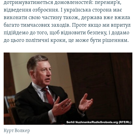
дотримуватиметься домовленостей: перемир’я,
відведення озброєння. І українська сторона має
виконати свою частину також, держава вже вжила
багато тимчасових заходів. Проте якщо ми впритул
підійдемо до того, щоб відновити безпеку, і додамо
до цього політичні кроки, це може бути рішенням.
Курт Волкер