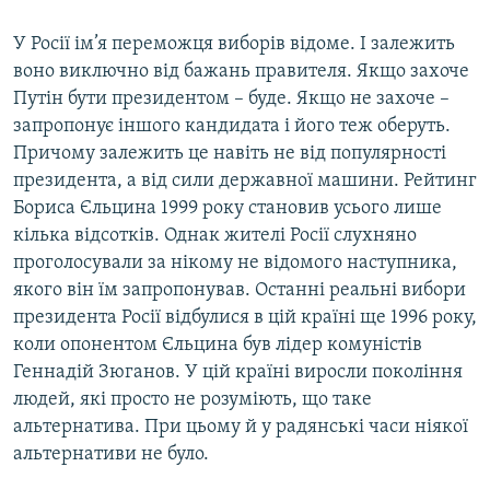
У Росії ім’я переможця виборів відоме. І залежить
воно виключно від бажань правителя. Якщо захоче
Путін бути президентом – буде. Якщо не захоче –
запропонує іншого кандидата і його теж оберуть.
Причому залежить це навіть не від популярності
президента, а від сили державної машини. Рейтинг
Бориса Єльцина 1999 року становив усього лише
кілька відсотків. Однак жителі Росії слухняно
проголосували за нікому не відомого наступника,
якого він їм запропонував. Останні реальні вибори
президента Росії відбулися в цій країні ще 1996 року,
коли опонентом Єльцина був лідер комуністів
Геннадій Зюганов. У цій країні виросли покоління
людей, які просто не розуміють, що таке
альтернатива. При цьому й у радянські часи ніякої
альтернативи не було.