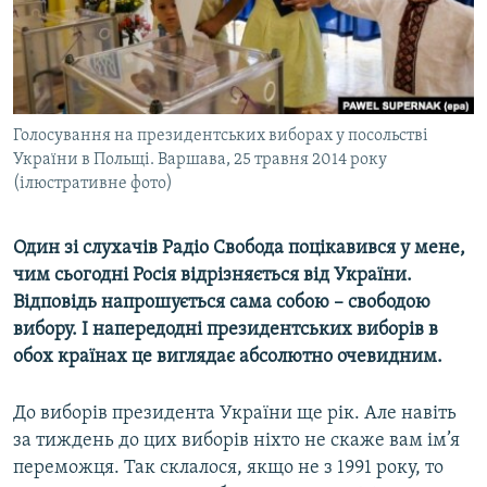
ВІДЕОУРОКИ «ELIFBE»
Русский
СВІДЧЕННЯ ОКУПАЦІЇ
Qırımtatar
УКРАЇНСЬКА ПРОБЛЕМА КРИМУ
ДОЛУЧАЙСЯ!
Голосування на президентських виборах у посольстві
ІНФОГРАФІКА
України в Польщі. Варшава, 25 травня 2014 року
(ілюстративне фото)
Усі сайти RFE/RL
Один зі слухачів Радіо Свобода поцікавився у мене,
чим сьогодні Росія відрізняється від України.
Відповідь напрошується сама собою – свободою
вибору. І напередодні президентських виборів в
обох країнах це виглядає абсолютно очевидним.
До виборів президента України ще рік. Але навіть
за тиждень до цих виборів ніхто не скаже вам ім’я
переможця. Так склалося, якщо не з 1991 року, то