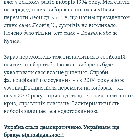
вже у всякому разі з виборів 1994 року. Моя стаття
напередодні цих виборів називалася «Після
перемоги Леоніда К.». Те, що новим президентом
стане саме Леонід К., сумнівів не викликало.
Неясно було тільки, хто саме – Кравчук або ж
Кучма.
Зараз переможець теж визначиться в серйозній
політичній боротьбі. І кожен виборець буде
ухвалювати своє власне рішення. Спроби
фальсифікації голосування – як 2004 року або ж
узурпації влади після перемоги на виборах – як
після 2010 року – призводять до тяжких політичних
криз, справжніх повстань. І альтернативність
виборів залишається недоторканною.
Україна стала демократичною. Українцям ще
бракує відповідальності