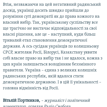
Втім, незважаючи на цей негативний радянський
досвід, українці досить швидко прийшли до
розуміння суті демократії як до права кожного на
власний вибір. Так, українському суспільству все
ще трагічно не вистачає відповідальності за свої
власні рішення, але це – наступний, куди більш
тривалий етап становлення демократичної
держави. А ось сусідам українців по колишньому
СРСР, жителям Росії, Білорусі, Казахстану уявити
собі власне право на вибір так і не вдалося, кожна з
цих країн залишається володінням беззмінного
правителя. Україна – єдина з великих колишніх
радянських республік, якій вдалося стати
демократичною державою. І в цій її унікальності –
головна відмінність від Росії.
Віталій Портников,
– журналіст і політичний
коментатор, оглядач Радіо Свобода