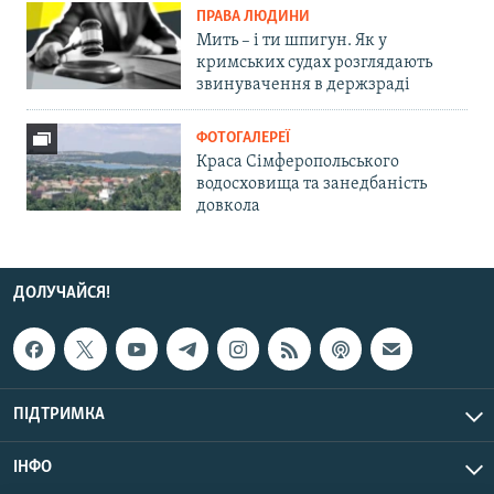
ПРАВА ЛЮДИНИ
Мить – і ти шпигун. Як у
кримських судах розглядають
звинувачення в держзраді
ФОТОГАЛЕРЕЇ
Краса Сімферопольського
водосховища та занедбаність
довкола
ДОЛУЧАЙСЯ!
ПІДТРИМКА
ІНФО