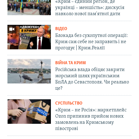
«Крим – єдиний регіон, де
українці – меншість»: дискусія
навколо нової пам'ятної дати
ВІДЕО
Блокада без сухопутної операції:
Крим сам себе не заправить і не
прогодує | Крим.Реалії
ВІЙНА ТА КРИМ
Російська влада обіцяє закрити
морський шлях українським
БпЛА до Севастополя. Чи реально
це?
СУСПІЛЬСТВО
«Крим – не Росія»: маркетплейс
Ozon припинив прийом нових
замовлень на Кримському
півострові