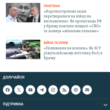
ПОЛІТИКА
«Короткострокова акція
перетворилася на війну на
виснаження»: Як пропаганда РФ
у Криму пояснює невдачі «СВО»
та залякує «мінними атаками»
ВІЙНА ТА КРИМ
«Полювання на колони». Як ЗСУ
ріжуть військову логістику Росії в
Криму
ДОЛУЧАЙСЯ!
ПІДТРИМКА