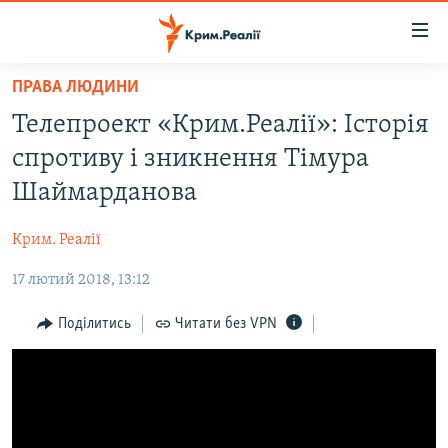
Доступність
посилання
Перейти
ПРАВА ЛЮДИНИ
до
НОВИНИ
Телепроект «Крим.Реалії»: Історія
основного
ВОДА.КРИМ
матеріалу
спротиву і зникнення Тімура
ВІДЕО ТА ФОТО
Перейти
Шаймарданова
до
ПОЛІТИКА
основної
Крим. Реалії
БЛОГИ
навігації
Перейти
17 лютий 2018, 13:12
ПОГЛЯД
до
ІНТЕРВ'Ю
Поділитись
Читати без VPN
пошуку
ВСЕ ЗА ДЕНЬ
СПЕЦПРОЕКТИ
ЯК ОБІЙТИ БЛОКУВАННЯ
ДЕПОРТАЦІЯ