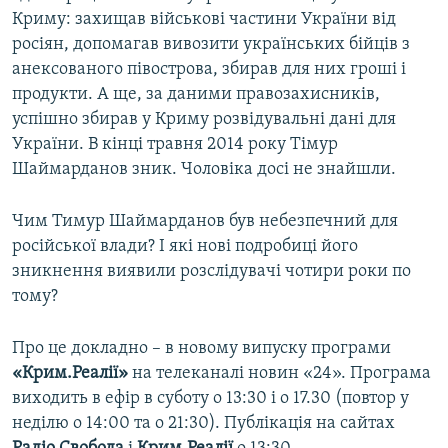
Криму: захищав військові частини України від
росіян, допомагав вивозити українських бійців з
анексованого півострова, збирав для них гроші і
продукти. А ще, за даними правозахисників,
успішно збирав у Криму розвідувальні дані для
України. В кінці травня 2014 року Тімур
Шаймарданов зник. Чоловіка досі не знайшли.
Чим Тимур Шаймарданов був небезпечний для
російської влади? І які нові подробиці його
зникнення виявили розслідувачі чотири роки по
тому?
Про це докладно – в новому випуску програми
«Крим.Реалії»
на телеканалі новин «24». Програма
виходить в ефір в суботу о 13:30 і о 17.30 (повтор у
неділю о 14:00 та о 21:30). Публікація на сайтах