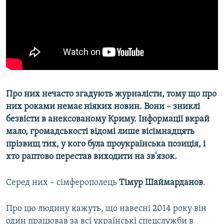
ВІДЕОУРОКИ «ELIFBE»
Русский
СВІДЧЕННЯ ОКУПАЦІЇ
Qırımtatar
УКРАЇНСЬКА ПРОБЛЕМА КРИМУ
ДОЛУЧАЙСЯ!
ІНФОГРАФІКА
Про них нечасто згадують журналісти, тому що про
них роками немає ніяких новин. Вони – зниклі
Усі сайти RFE/RL
безвісти в анексованому Криму. Інформації вкрай
мало, громадськості відомі лише вісімнадцять
прізвищ тих, у кого була проукраїнська позиція, і
хто раптово перестав виходити на зв'язок.
Серед них – сімферополець
Тімур Шаймарданов
.
Про цю людину кажуть, що навесні 2014 року він
один працював за всі українські спецслужби в