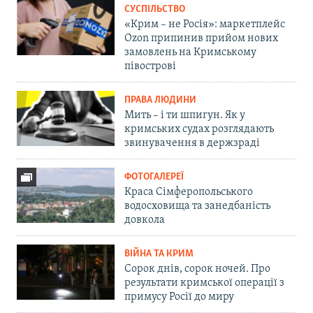
СУСПІЛЬСТВО
«Крим – не Росія»: маркетплейс
Ozon припинив прийом нових
замовлень на Кримському
півострові
ПРАВА ЛЮДИНИ
Мить – і ти шпигун. Як у
кримських судах розглядають
звинувачення в держзраді
ФОТОГАЛЕРЕЇ
Краса Сімферопольського
водосховища та занедбаність
довкола
ВІЙНА ТА КРИМ
Сорок днів, сорок ночей. Про
результати кримської операції з
примусу Росії до миру