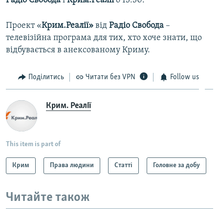
Радіо Свобода
і
Крим.Реалії
о 13:30.
Проект «
Крим.Реалії»
від
Радіо Свобода
–
телевізійна програма для тих, хто хоче знати, що
відбувається в анексованому Криму.
Поділитись
Читати без VPN
Follow us
Крим. Реалії
This item is part of
Крим
Права людини
Статті
Головне за добу
Читайте також