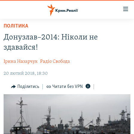
Доступність
посилання
Перейти
ПОЛІТИКА
до
НОВИНИ
Донузлав–2014: Ніколи не
основного
ВОДА.КРИМ
матеріалу
здавайся!
ВІДЕО ТА ФОТО
Перейти
до
Ірина Назарчук
Радіо Свобода
ПОЛІТИКА
основної
20 лютий 2018, 18:30
БЛОГИ
навігації
Перейти
ПОГЛЯД
Поділитись
Читати без VPN
до
ІНТЕРВ'Ю
пошуку
ВСЕ ЗА ДЕНЬ
СПЕЦПРОЕКТИ
ЯК ОБІЙТИ БЛОКУВАННЯ
ДЕПОРТАЦІЯ