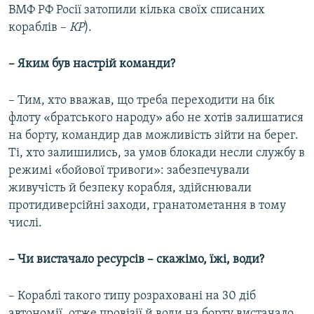
ВМФ РФ Росії затопили кілька своїх списаних
кораблів –
КР
).
–​ Яким був настрій команди?
– Тим, хто вважав, що треба переходити на бік
флоту «братського народу» або не хотів залишатися
на борту, командир дав можливість зійти на берег.
Ті, хто залишились, за умов блокади несли службу в
режимі «бойової тривоги»: забезпечували
живучість й безпеку корабля, здійснювали
протидиверсійні заходи, гранатометання в тому
числі.
–​ Чи вистачало ресурсів –​ скажімо, їжі, води?
– Кораблі такого типу розраховані на 30 діб
автономії, отже провізії й води на борту вистачало.