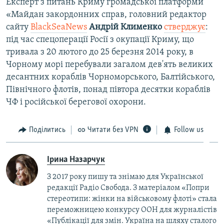
Експерт з питань Криму громадської платформи
«Майдан закордонних справ, головний редактор
сайту
BlackSeaNews
Андрій Клименко
стверджує
:
під час спецоперації Росії з окупації Криму, що
тривала з 20 лютого до 25 березня 2014 року, в
Чорному морі перебували загалом дев'ять великих
десантних кораблів Чорноморського, Балтійського,
Північного флотів, понад півтора десятки кораблів
ЧФ і російської берегової охорони.
Поділитись
Читати без VPN
Follow us
Ірина Назарчук
З 2017 року пишу та знімаю для Української
редакції Радіо Свобода. З матеріалом «Попри
стереотипи: жінки на військовому флоті» стала
переможницею конкурсу ООН для журналістів
«Публікації для змін. Україна на шляху сталого