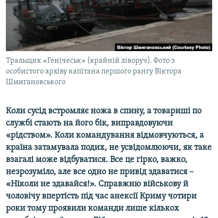
ВІДЕОУРОКИ «ELIFBE»
Русский
СВІДЧЕННЯ ОКУПАЦІЇ
Qırımtatar
УКРАЇНСЬКА ПРОБЛЕМА КРИМУ
ДОЛУЧАЙСЯ!
Тральщик «Генічеськ» (крайній ліворуч). Фото з
ІНФОГРАФІКА
особистого архіву капітана першого рангу Віктора
Шмигановського
Усі сайти RFE/RL
Коли сусід встромляє ножа в спину, а товариші по
службі стають на його бік, виправдовуючи
«рідством». Коли командування відмовчуються, а
країна затамувала подих, не усвідомлюючи, як таке
взагалі може відбуватися. Все це гірко, важко,
незрозуміло, але все одно не привід здаватися –​
«Ніколи не здавайся!».
Справжню військову й
чоловічу впертість під час анексії Криму чотири
роки тому проявили команди лише кількох