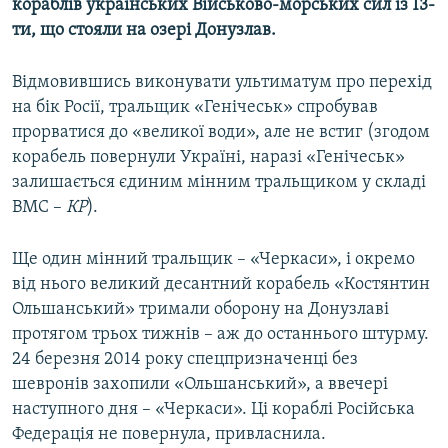
кораблів українських Військово-морських сил із 13-
ти, що стояли на озері Донузлав.
Відмовившись виконувати ультиматум про перехід
на бік Росії, тральщик «Генічеськ» спробував
прорватися до «великої води», але не встиг (згодом
корабель повернули Україні, наразі «Генічеськ»
залишається єдиним мінним тральщиком у складі
ВМС –
КР
).
Ще один мінний тральщик – «Черкаси», і окремо
від нього великий десантний корабель «Костянтин
Ольшанський» тримали оборону на Донузлаві
протягом трьох тижнів – аж до останнього штурму.
24 березня 2014 року спецпризначенці без
шевронів захопили «Ольшанський», а ввечері
наступного дня – «Черкаси». Ці кораблі Російська
Федерація не повернула, привласнила.