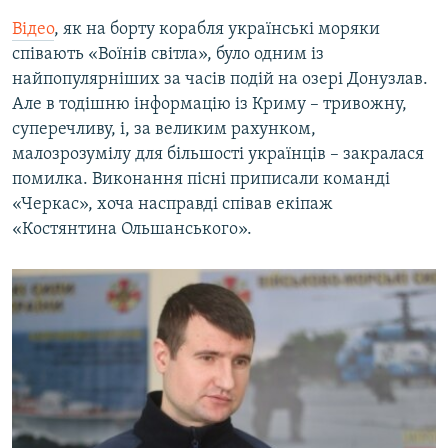
Відео
, як на борту корабля українські моряки
співають «Воїнів світла», було одним із
найпопулярніших за часів подій на озері Донузлав.
Але в тодішню інформацію із Криму – тривожну,
суперечливу, і, за великим рахунком,
малозрозумілу для більшості українців – закралася
помилка. Виконання пісні приписали команді
«Черкас», хоча насправді співав екіпаж
«Костянтина Ольшанського».