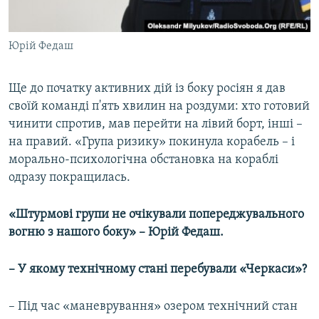
Юрій Федаш
Ще до початку активних дій із боку росіян я дав
своїй команді п'ять хвилин на роздуми: хто готовий
чинити спротив, мав перейти на лівий борт, інші –
на правий. «Група ризику» покинула корабель – і
морально-психологічна обстановка на кораблі
одразу покращилась.
«Штурмові групи не очікували попереджувального
вогню з нашого боку» –​ Юрій Федаш.
–​ У якому технічному стані перебували «Черкаси»?
– Під час «маневрування» озером технічний стан