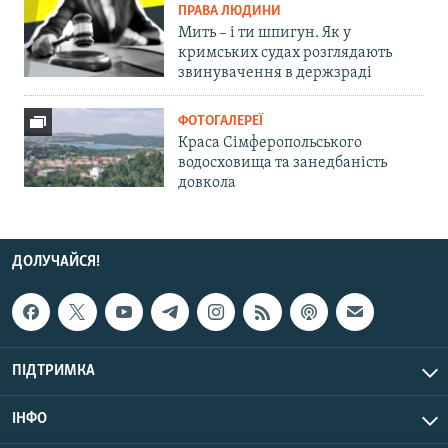
ПРАВА ЛЮДИНИ
Мить – і ти шпигун. Як у
кримських судах розглядають
звинувачення в держзраді
ФОТОГАЛЕРЕЇ
Краса Сімферопольського
водосховища та занедбаність
довкола
ДОЛУЧАЙСЯ!
ПІДТРИМКА
ІНФО