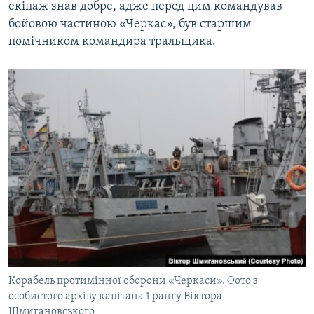
екіпаж знав добре, адже перед цим командував
бойовою частиною «Черкас», був старшим
помічником командира тральщика.
Корабель протимінної оборони «Черкаси». Фото з
особистого архіву капітана 1 рангу Віктора
Шмигановського