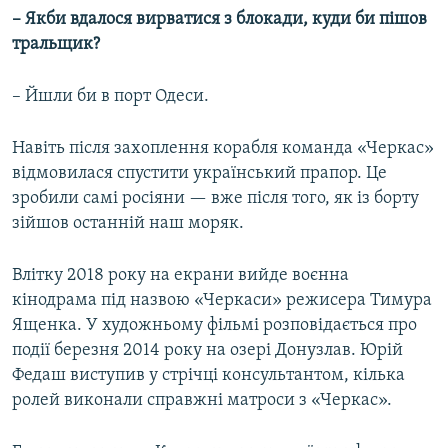
–​ Якби вдалося вирватися з блокади, куди би пішов
тральщик?
– Йшли би в порт Одеси.
Навіть після захоплення корабля команда «Черкас»
відмовилася спустити український прапор. Це
зробили самі росіяни — вже після того, як із борту
зійшов останній наш моряк.
Влітку 2018 року на екрани вийде воєнна
кінодрама під назвою «Черкаси» режисера Тимура
Ященка. У художньому фільмі розповідається про
події березня 2014 року на озері Донузлав. Юрій
Федаш виступив у стрічці консультантом, кілька
ролей виконали справжні матроси з «Черкас».