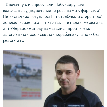
– Спочатку ми спробували відбуксирувати
водолазне судно, затоплене росіянами у фарватері.
Не вистачило потужності – потребували сторонньої
допомоги, але нам її ніхто так і не надав. Через два
дні «Черкаси» знову намагалися пройти між
затопленими російськими кораблями. І знову без
результату.