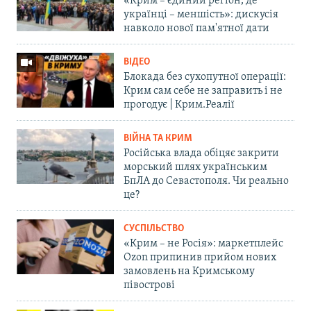
«Крим – єдиний регіон, де
українці – меншість»: дискусія
навколо нової пам'ятної дати
ВІДЕО
Блокада без сухопутної операції:
Крим сам себе не заправить і не
прогодує | Крим.Реалії
ВІЙНА ТА КРИМ
Російська влада обіцяє закрити
морський шлях українським
БпЛА до Севастополя. Чи реально
це?
СУСПІЛЬСТВО
«Крим – не Росія»: маркетплейс
Ozon припинив прийом нових
замовлень на Кримському
півострові