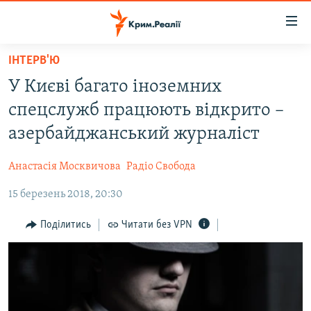
Доступність
посилання
Перейти
ІНТЕРВ'Ю
до
НОВИНИ
У Києві багато іноземних
основного
ВОДА.КРИМ
матеріалу
спецслужб працюють відкрито –
ВІДЕО ТА ФОТО
Перейти
азербайджанський журналіст
до
ПОЛІТИКА
основної
Анастасія Москвичова
Радіо Свобода
БЛОГИ
навігації
Перейти
15 березень 2018, 20:30
ПОГЛЯД
до
ІНТЕРВ'Ю
Поділитись
Читати без VPN
пошуку
ВСЕ ЗА ДЕНЬ
СПЕЦПРОЕКТИ
ЯК ОБІЙТИ БЛОКУВАННЯ
ДЕПОРТАЦІЯ