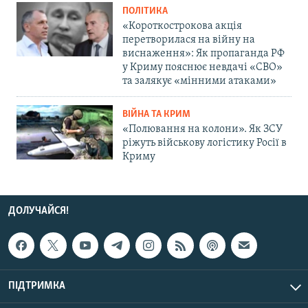
ПОЛІТИКА
«Короткострокова акція
перетворилася на війну на
виснаження»: Як пропаганда РФ
у Криму пояснює невдачі «СВО»
та залякує «мінними атаками»
ВІЙНА ТА КРИМ
«Полювання на колони». Як ЗСУ
ріжуть військову логістику Росії в
Криму
ДОЛУЧАЙСЯ!
ПІДТРИМКА