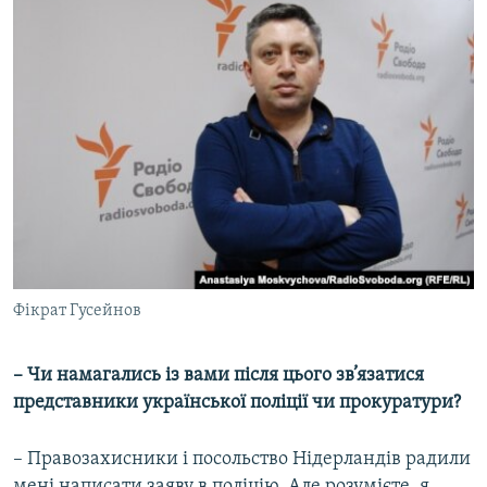
Фікрат Гусейнов
– Чи намагались із вами після цього зв’язатися
представники української поліції чи прокуратури?
– Правозахисники і посольство Нідерландів радили
мені написати заяву в поліцію. Але розумієте, я