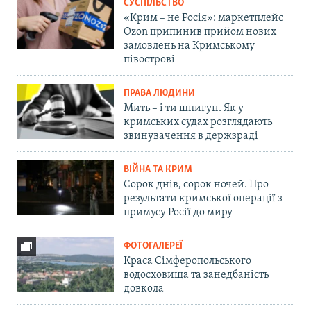
СУСПІЛЬСТВО
«Крим – не Росія»: маркетплейс
Ozon припинив прийом нових
замовлень на Кримському
півострові
ПРАВА ЛЮДИНИ
Мить – і ти шпигун. Як у
кримських судах розглядають
звинувачення в держзраді
ВІЙНА ТА КРИМ
Сорок днів, сорок ночей. Про
результати кримської операції з
примусу Росії до миру
ФОТОГАЛЕРЕЇ
Краса Сімферопольського
водосховища та занедбаність
довкола