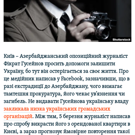
ВІДЕОУРОКИ «ELIFBE»
Русский
СВІДЧЕННЯ ОКУПАЦІЇ
Qırımtatar
УКРАЇНСЬКА ПРОБЛЕМА КРИМУ
ДОЛУЧАЙСЯ!
ІНФОГРАФІКА
Київ – Азербайджанський опозиційний журналіст
Фікрат Гусейнов просить допомоги залишити
Усі сайти RFE/RL
Україну, бо тут він остерігається за своє життя. Про
це медійник написав у Facebook, зазначивши, що в
разі екстрадиції до Азербайджану, чого вимагає
тамтешня прокуратура, його чекає ув’язнення чи
загибель. Не видавати Гусейнова українську владу
закликала низка українських громадських
організацій
. Між тим, 5 березня журналіст написав
про спробу викрасти його з орендованої квартири в
Києві, а зараз прогнозує ймовірне повторення такої