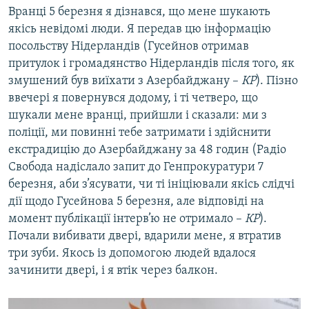
Вранці 5 березня я дізнався, що мене шукають
якісь невідомі люди. Я передав цю інформацію
посольству Нідерландів (Гусейнов отримав
притулок і громадянство Нідерландів після того, як
змушений був виїхати з Азербайджану –
КР
). Пізно
ввечері я повернувся додому, і ті четверо, що
шукали мене вранці, прийшли і сказали: ми з
поліції, ми повинні тебе затримати і здійснити
екстрадицію до Азербайджану за 48 годин (Радіо
Свобода надіслало запит до Генпрокуратури 7
березня, аби з’ясувати, чи ті ініціювали якісь слідчі
дії щодо Гусейнова 5 березня, але відповіді на
момент публікації інтерв’ю не отримало –
КР
).
Почали вибивати двері, вдарили мене, я втратив
три зуби. Якось із допомогою людей вдалося
зачинити двері, і я втік через балкон.