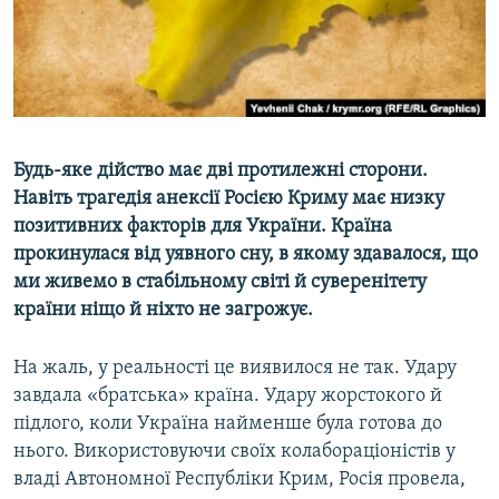
ВІДЕОУРОКИ «ELIFBE»
Русский
СВІДЧЕННЯ ОКУПАЦІЇ
Qırımtatar
УКРАЇНСЬКА ПРОБЛЕМА КРИМУ
ДОЛУЧАЙСЯ!
ІНФОГРАФІКА
Будь-яке дійство має дві протилежні сторони.
Навіть трагедія анексії Росією Криму має низку
позитивних факторів для України. Країна
Усі сайти RFE/RL
прокинулася від уявного сну, в якому здавалося, що
ми живемо в стабільному світі й суверенітету
країни ніщо й ніхто не загрожує.
На жаль, у реальності це виявилося не так. Удару
завдала «братська» країна. Удару жорстокого й
підлого, коли Україна найменше була готова до
нього. Використовуючи своїх колабораціоністів у
владі Автономної Республіки Крим, Росія провела,