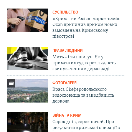
СУСПІЛЬСТВО
«Крим – не Росія»: маркетплейс
Ozon припинив прийом нових
замовлень на Кримському
півострові
ПРАВА ЛЮДИНИ
Мить – і ти шпигун. Як у
кримських судах розглядають
звинувачення в держзраді
ФОТОГАЛЕРЕЇ
Краса Сімферопольського
водосховища та занедбаність
довкола
ВІЙНА ТА КРИМ
Сорок днів, сорок ночей. Про
результати кримської операції з