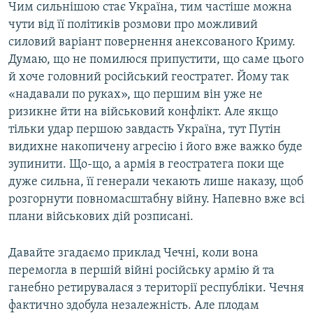
Чим сильнішою стає Україна, тим частіше можна
чути від її політиків розмови про можливий
силовий варіант повернення анексованого Криму.
Думаю, що не помилюся припустити, що саме цього
й хоче головний російський геостратег. Йому так
«надавали по руках», що першим він уже не
ризикне йти на військовий конфлікт. Але якщо
тільки удар першою завдасть Україна, тут Путін
видихне накопичену агресію і його вже важко буде
зупинити. Що-що, а армія в геостратега поки ще
дуже сильна, її генерали чекають лише наказу, щоб
розгорнути повномасштабну війну. Напевно вже всі
плани військових дій розписані.
Давайте згадаємо приклад Чечні, коли вона
перемогла в першій війні російську армію й та
ганебно ретирувалася з території республіки. Чечня
фактично здобула незалежність. Але плодам