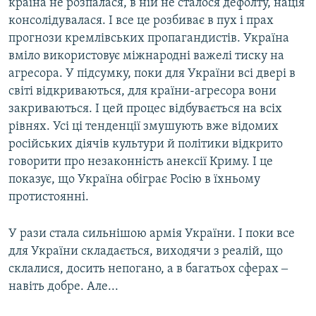
країна не розпалася, в ній не сталося дефолту, нація
консолідувалася. І все це розбиває в пух і прах
прогнози кремлівських пропагандистів. Україна
вміло використовує міжнародні важелі тиску на
агресора. У підсумку, поки для України всі двері в
світі відкриваються, для країни-агресора вони
закриваються. І цей процес відбувається на всіх
рівнях. Усі ці тенденції змушують вже відомих
російських діячів культури й політики відкрито
говорити про незаконність анексії Криму. І це
показує, що Україна обіграє Росію в їхньому
протистоянні.
У рази стала сильнішою армія України. І поки все
для України складається, виходячи з реалій, що
склалися, досить непогано, а в багатьох сферах ‒
навіть добре. Але...