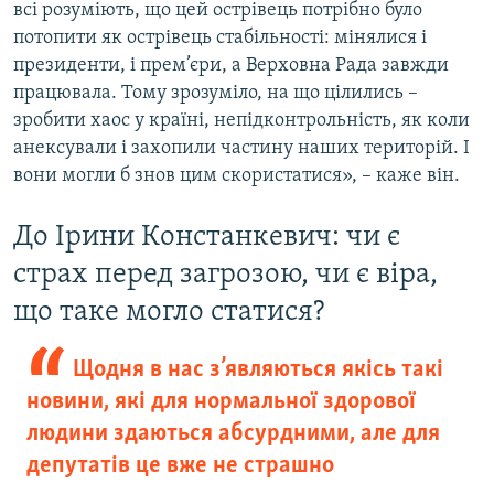
всі розуміють, що цей острівець потрібно було
потопити як острівець стабільності: мінялися і
президенти, і прем’єри, а Верховна Рада завжди
працювала. Тому зрозуміло, на що цілились –
зробити хаос у країні, непідконтрольність, як коли
анексували і захопили частину наших територій. І
вони могли б знов цим скористатися», – каже він.
До Ірини Констанкевич: чи є
страх перед загрозою, чи є віра,
що таке могло статися?
Щодня в нас з’являються якісь такі
новини, які для нормальної здорової
людини здаються абсурдними, але для
депутатів це вже не страшно