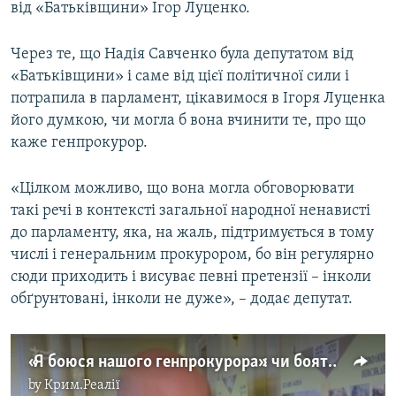
від «Батьківщини» Ігор Луценко.
Через те, що Надія Савченко була депутатом від
«Батьківщини» і саме від цієї політичної сили і
потрапила в парламент, цікавимося в Ігоря Луценка
його думкою, чи могла б вона вчинити те, про що
каже генпрокурор.
«Цілком можливо, що вона могла обговорювати
такі речі в контексті загальної народної ненависті
до парламенту, яка, на жаль, підтримується в тому
числі і генеральним прокурором, бо він регулярно
сюди приходить і висуває певні претензії – інколи
обґрунтовані, інколи не дуже», – додає депутат.
«Я боюся нашого генпрокурора»: чи бояться депутати теракту в Раді (відео)
by
Крим.Реалії