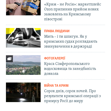
«Крим – не Росія»: маркетплейс
Ozon припинив прийом нових
замовлень на Кримському
півострові
ПРАВА ЛЮДИНИ
Мить – і ти шпигун. Як у
кримських судах розглядають
звинувачення в держзраді
ФОТОГАЛЕРЕЇ
Краса Сімферопольського
водосховища та занедбаність
довкола
ВІЙНА ТА КРИМ
Сорок днів, сорок ночей. Про
результати кримської операції з
примусу Росії до миру