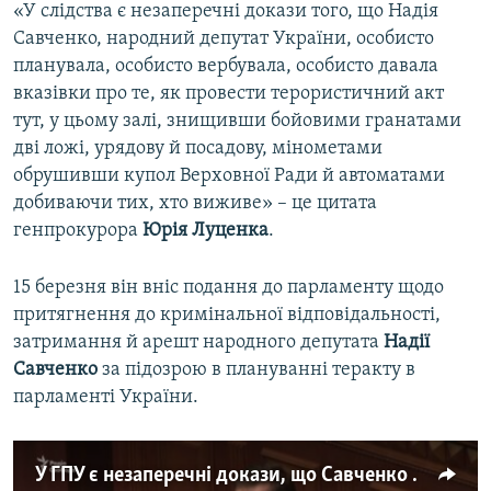
«У слідства є незаперечні докази того, що Надія
Савченко, народний депутат України, особисто
планувала, особисто вербувала, особисто давала
вказівки про те, як провести терористичний акт
тут, у цьому залі, знищивши бойовими гранатами
дві ложі, урядову й посадову, мінометами
обрушивши купол Верховної Ради й автоматами
добиваючи тих, хто виживе» – це цитата
генпрокурора
Юрія Луценка
.
15 березня він вніс подання до парламенту щодо
притягнення до кримінальної відповідальності,
затримання й арешт народного депутата
Надії
Савченко
за підозрою в плануванні теракту в
парламенті України.
У ГПУ є незаперечні докази, що Савченко планувала теракт в Раді – Луценко (відео)