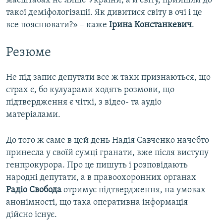
масштабах не лише України, а й світу, прийшли до
такої деміфологізації. Як дивитися світу в очі і це
все пояснювати?» – каже
Ірина Констанкевич
.
Резюме
Не під запис депутати все ж таки признаються, що
страх є, бо кулуарами ходять розмови, що
підтвердження є чіткі, з відео- та аудіо
матеріалами.
До того ж саме в цей день Надія Савченко начебто
принесла у своїй сумці гранати, вже після виступу
генпрокурора. Про це пишуть і розповідають
народні депутати, а в правоохоронних органах
Радіо Свобода
отримує підтвердження, на умовах
анонімності, що така оперативна інформація
дійсно існує.