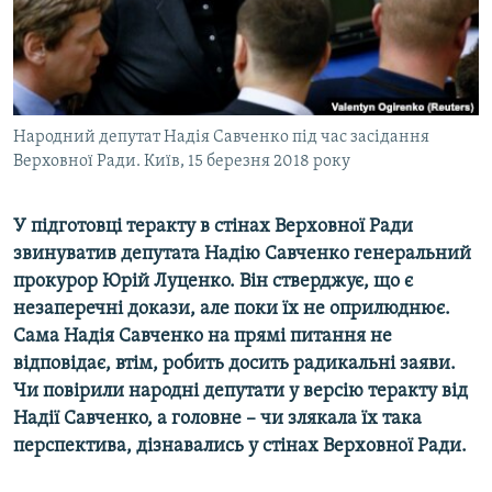
ВІДЕОУРОКИ «ELIFBE»
Русский
СВІДЧЕННЯ ОКУПАЦІЇ
Qırımtatar
УКРАЇНСЬКА ПРОБЛЕМА КРИМУ
ДОЛУЧАЙСЯ!
Народний депутат Надія Савченко під час засідання
ІНФОГРАФІКА
Верховної Ради. Київ, 15 березня 2018 року
У підготовці теракту в стінах Верховної Ради
Усі сайти RFE/RL
звинуватив депутата Надію Савченко генеральний
прокурор Юрій Луценко. Він стверджує, що є
незаперечні докази, але поки їх не оприлюднює.
Сама Надія Савченко на прямі питання не
відповідає, втім, робить досить радикальні заяви.
Чи повірили народні депутати у версію теракту від
Надії Савченко, а головне – чи злякала їх така
перспектива, дізнавались у стінах Верховної Ради.