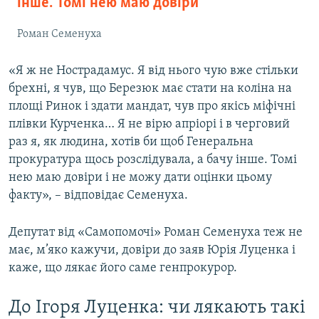
інше. Томі нею маю довіри
Роман Семенуха
«Я ж не Нострадамус. Я від нього чую вже стільки
брехні, я чув, що Березюк має стати на коліна на
площі Ринок і здати мандат, чув про якісь міфічні
плівки Курченка… Я не вірю апріорі і в черговий
раз я, як людина, хотів би щоб Генеральна
прокуратура щось розслідувала, а бачу інше. Томі
нею маю довіри і не можу дати оцінки цьому
факту», – відповідає Семенуха.
Депутат від «Самопомочі» Роман Семенуха теж не
має, м’яко кажучи, довіри до заяв Юрія Луценка і
каже, що лякає його саме генпрокурор.
До Ігоря Луценка: чи лякають такі