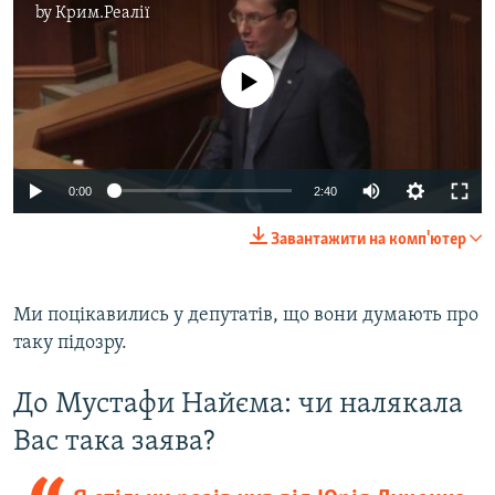
by
Крим.Реалії
No media source currently available
0:00
2:40
Завантажити на комп'ютер
Ми поцікавились у депутатів, що вони думають про
таку підозру.
До Мустафи Найєма: чи налякала
Вас така заява?