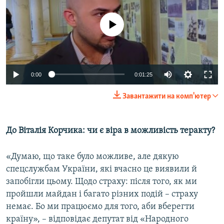
No media source currently available
0:00
0:01:25
Завантажити на комп'ютер
До Віталія Корчика: чи є віра в можливість теракту?
«Думаю, що таке було можливе, але дякую
спецслужбам України, які вчасно це виявили й
запобігли цьому. Щодо страху: після того, як ми
пройшли майдан і багато різних подій – страху
немає. Бо ми працюємо для того, аби вберегти
країну», – відповідає депутат від «Народного